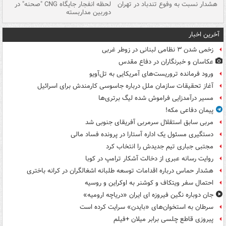
ای
هشدار نسبت به وفوع تندباد در تهران
لحظه انفجار جایگاه CNG "صحنه" در
دس
دوربین مداربسته
ات
آخرین اخبار
زخمی شدن ۳ نظامی لبنانی در زوطر غربی
عکاسان و خبرنگاران در دفاع مقدس
ورود فرمانده تروریست‌های آمریکایی به تل‌آویو
آغاز تحقیقات سازمان ملل درباره جاسوسی کارمندش برای اسرائیل
مسیر درآمدزایی فراموش شده لیگ برتری‌ها
پیمان دفاعی مکه!
مربی سابق استقلال سرمربی آفریقای جنوبی شد
دستگیری مسئول یک اداره آستارا در پرونده فساد مالی
مجتبی جباری تیم جدیدش را انتخاب کرد
روایت رسانه عبری از دخالت آشکار ترامپ در کوبا
هشدار حماس درباره اقدامات توسعه طلبانه اشغالگران در کرانه باختری
احتمال سفر ویتکاف و کوشنر به اوکراین و روسیه
جان دوباره نگین فیروزه ای ایران «دریاچه ارومیه»
سرطان به استخوان‌های «بایدن» سرایت کرده است
پیروزی قاطع چلسی برابر میلان +فیلم