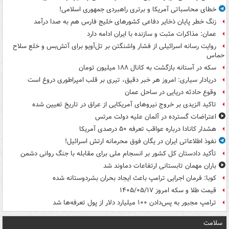
خطای محاسباتی آمریکا و برتری راهبردی جمهوری اسلامی!
زنگ خطر پایان ذخایر دفاعی کشورهای خلیج فارس هم به صدا درآمد
عمان: مذاکرات مثبت و سازنده با ایران ادامه دارد
روایت رسانه اسرائیلی از فشار واشنگتن بر تل‌آویو برای آتش‌بس و خلع سلاح
حماس
سکه در آستانه بازگشت به کانال ۱۸۸ میلیون تومان
دریادار سیاری: امروز هر خبر دقیق، تیری بر قلب امپراطوری دروغ است
وقوع حادثه دریایی در ساحل عمان
تاکید الزیدی بر خروج نیروهای آمریکایی از عراق در تاریخ تعیین شده
اعتراضات گسترده در آلمان علیه دولت مرتس
هشدار کانادا درباره عواقب تعرفه ۵۰ درصدی آمریکا
نفوذ اطلاعاتی ایران در یگان فوق محرمانه ارتش اسرائیل!
تأکید دادستان کل کشور بر انسجام ملی برای مقابله با جنگ روانی دشمن
باران مهمان تابستانی ارتفاعات دماوند شد
کوبا: فرمان اجرایی ترامپ باعث ایجاد بحران بشردوستانه شده
قیمت طلا و سکه امروز ۱۴۰۵/۰۵/۱۷
ترامپ مجبور به پس‌دادن ۱۰۰ میلیارد دلار از پول تعرفه‌ها شد
سلامت