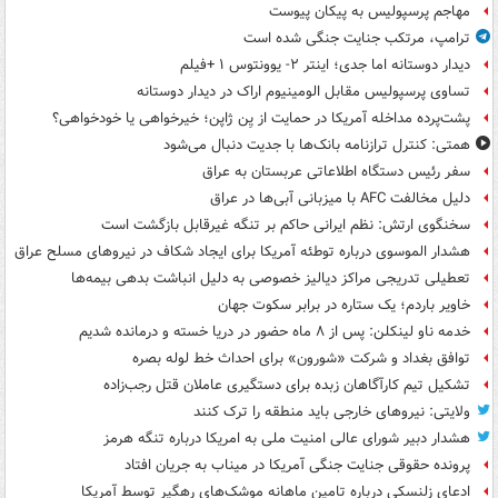
مهاجم پرسپولیس به پیکان پیوست
ترامپ، مرتکب جنایت جنگی شده است
دیدار دوستانه اما جدی؛ اینتر ۲- یوونتوس ۱ +فیلم
تساوی پرسپولیس مقابل الومینیوم اراک در دیدار دوستانه
پشت‌پرده مداخله آمریکا در حمایت از یِن ژاپن؛ خیرخواهی یا خودخواهی؟
همتی: کنترل ترازنامه بانک‌ها با جدیت دنبال می‌شود
سفر رئیس دستگاه اطلاعاتی عربستان به عراق
دلیل مخالفت AFC با میزبانی آبی‌ها در عراق
سخنگوی ارتش: نظم ایرانی حاکم بر تنگه غیرقابل بازگشت است
هشدار الموسوی درباره توطئه آمریکا برای ایجاد شکاف در نیروهای مسلح عراق
تعطیلی تدریجی مراکز دیالیز خصوصی به دلیل انباشت بدهی بیمه‌ها
خاویر باردم؛ یک ستاره در برابر سکوت جهان
خدمه ناو لینکلن: پس از ۸ ماه حضور در دریا خسته و درمانده‌ شدیم
توافق بغداد و شرکت «شورون» برای احداث خط لوله بصره
تشکیل تیم کارآگاهان زبده برای دستگیری عاملان قتل رجب‌زاده
ولایتی: نیروهای خارجی باید منطقه را ترک کنند
هشدار دبیر شورای عالی امنیت ملی به امریکا درباره تنگه هرمز
پرونده حقوقی جنایت جنگی آمریکا در میناب به جریان افتاد
ادعای زلنسکی درباره تامین ماهانه موشک‌های رهگیر توسط آمریکا