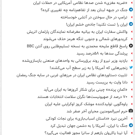
«ضربه مغزی» شدن صدها نظامی آمریکایی در حملات ایران
جنگ در جبهه لبنان بعد از تفاهم‌نامه چه تغییری کرده؟
ترامپ در حال سوختن در آتشی خودساخته
ایران را تست نکنید! جاده‌ی خشم ایران!
واکنش سفارت ایران به بیانیه مغرضانه نمایندگان پارلمان اتریش
کریدورهای شمالی و جنوبی تنگه هرمز حذف می‌شوند
پاسخ قاطع ملیحه محمدی به نسخه تسلیم‌طلبی روی آنتن BBC
پرشدگی سدها به ۵۸درصد رسید
بازدید وزیر نیرو از روند برق‌رسانی به واحدهای صنعتی بازسازی‌شده
زنجیرهایی که آمریکا را به زیر سطح آب می‌کشند!
تثبیت دستاوردهای نظامی ایران در مرزهای غربی در سایه جنگ رمضان
دانا وایت به بن‌بست رسید
«کمانِ پرنده» چینی برای شکار کروزها به ایران می‌آید
۷۰ درصد از صهیونیست‌ها نگران سلامت انتخابات هستند
یاوه‌گویی تولیدکننده موشک کروز اوکراینی علیه ایران
حرم امیرالمومنین محیای آخر صفر شد
آخرین نبرد «داستان اسباب‌بازی» برای نجات کودکی
جنگ با ایران، آمریکا را به دشمن جهان تبدیل کرد
آیا تینا پاکروان بازهم از ساترا مجوز فعالیت می‌گیرد؟