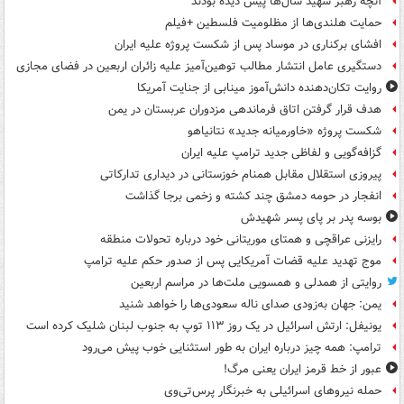
آنچه رهبر شهید سال‌ها پیش دیده بودند
حمایت هلندی‌ها از مظلومیت فلسطین +فیلم
افشای برکناری در موساد پس از شکست پروژه علیه ایران
دستگیری عامل انتشار مطالب توهین‌آمیز علیه زائران اربعین در فضای مجازی
روایت تکان‌دهنده دانش‌آموز مینابی از جنایت آمریکا
هدف قرار گرفتن اتاق‌ فرماندهی مزدوران عربستان در یمن
شکست پروژه «خاورمیانه جدید» نتانیاهو
گزافه‌گویی و لفاظی جدید ترامپ علیه ایران
پیروزی استقلال مقابل همنام خوزستانی در دیداری تدارکاتی
انفجار در حومه دمشق چند کشته و زخمی برجا گذاشت
بوسه‌ پدر بر پای پسر شهیدش
رایزنی عراقچی و همتای موریتانی خود درباره تحولات منطقه
موج تهدید علیه قضات آمریکایی پس از صدور حکم علیه ترامپ
روایتی از همدلی و همسویی ملت‌ها در مراسم اربعین
یمن: جهان به‌زودی صدای ناله سعودی‌ها را خواهد شنید
یونیفل: ارتش اسرائیل در یک روز ۱۱۳ توپ به جنوب لبنان شلیک کرده است
ترامپ: همه چیز درباره ایران به طور استثنایی خوب پیش می‌رود
عبور از خط قرمز ایران یعنی مرگ!
حمله نیروهای اسرائیلی به خبرنگار پرس‌تی‌وی