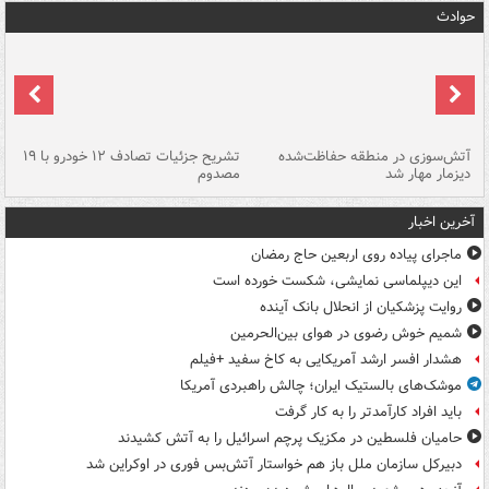
حوادث
تصادف مرگبار در محور اهواز–شوش ۲
آتش‌سوزی در منطقه حفاظت‌شده
تشریح جزئیات تصادف ۱۲ خودرو با ۱۹
پا
دیزمار مهار شد
مصدوم
آخرین اخبار
ماجرای پیاده روی اربعین حاج رمضان
این دیپلماسی نمایشی، شکست خورده است
روایت پزشکیان از انحلال بانک آینده
شمیم خوش رضوی در هوای بین‌الحرمین
هشدار افسر ارشد آمریکایی به کاخ سفید +فیلم
موشک‌های بالستیک ایران؛ چالش راهبردی آمریکا
باید افراد کارآمدتر را به کار گرفت
حامیان فلسطین در مکزیک پرچم اسرائیل را به آتش کشیدند
دبیرکل سازمان ملل باز هم خواستار آتش‌بس فوری در اوکراین شد