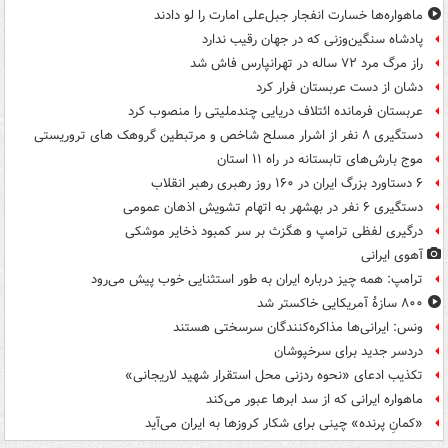
ماهواره‌ها خسارت انفجار جبل‌علی امارت را لو دادند
پادشاه سنگین‌وزنی که در جهان رقیب ندارد
راز مرگ مرد ۷۲ ساله در تهرانپارس فاش شد
دشان از دست عربستان فرار کرد
عربستان فرمانده ائتلاف دریایی چندملیتی را منصوب کرد
دستگیری ۸ نفر از اشرار مسلح شاخص و مرتبطین گروهک های تروریستی
موج بارش‌های تابستانه در راه ۱۱ استان
۶ دستاورد بزرگ ایران در ۱۶۰ روز رهبری رهبر انقلاب
دستگیری ۶ نفر در بهشهر به اتهام تشویش اذهان عمومی
درگیری لفظی ترامپ و هگزث بر سر کمبود ذخایر موشکی
آهوی ایرانی
ترامپ: همه چیز درباره ایران به طور استثنایی خوب پیش می‌رود
۸۰۰ سازۀ آمریکایی خاکستر شد
ونس: ایرانی‌ها مذاکره‌کنندگان سرسختی هستند
دردسر جدید برای سرخپوشان
تکذیب ادعای «نحوه ردزنی محل استقرار شهید لاریجانی»
ماهواره ایرانی که از سد ابرها عبور می‌کند
«کمانِ پرنده» چینی برای شکار کروزها به ایران می‌آید