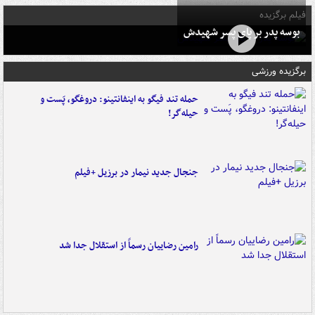
فیلم برگزیده
بوسه‌ پدر بر پای پسر شهیدش
برگزیده ورزشی
حمله تند فیگو به اینفانتینو: دروغگو، پَست‌ و
حیله‌گر!
جنجال جدید نیمار در برزیل +فیلم
رامین رضاییان رسماً از استقلال جدا شد