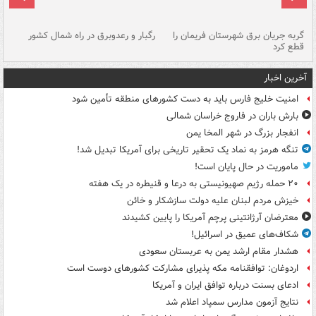
گربه جریان برق شهرستان فریمان را
رگبار و رعدوبرق در راه شمال کشور
قطع کرد
گذ
آخرین اخبار
امنیت خلیج فارس باید به دست کشورهای منطقه تأمین شود
بارش باران در فاروج خراسان شمالی
انفجار بزرگ در شهر المخا یمن
تنگه هرمز به نماد یک تحقیر تاریخی برای آمریکا تبدیل شد!
ماموریت در حال پایان است!
۲۰ حمله رژیم صهیونیستی به درعا و قنیطره در یک هفته
خیزش مردم لبنان علیه دولت سازشکار و خائن
معترضان آرژانتینی پرچم آمریکا را پایین کشیدند
شکاف‌های عمیق در اسرائیل!
هشدار مقام ارشد یمن به عربستان سعودی
اردوغان: توافقنامه مکه پذیرای مشارکت کشورهای دوست است
ادعای بسنت درباره توافق ایران و آمریکا
نتایج آزمون مدارس سمپاد اعلام شد