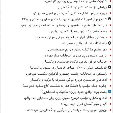
تاثیرات منفی جنگ علیه ایران بر بازار کار آمریکا
رونمایی از مختصات جدید تنگۀ هرمز
روبیو در رأس فشار حداکثری آمریکا برای تغییر مسیر کوبا
تصویری از تمرینات ترابزون اسپور با حضور ساویچ، صلاح و اونانا
نبرد ما علیه طرح سلطه‌جویی عربستان است، نه مردم جنوب یمن
پاسخ منفی یک لژیونر به باشگاه پرسپولیس
درخشش جوانان ایران در المپیاد جهانی هوش مصنوعی
پالایشگاه نفت اسلواکی منفجر شد
دور هفتم مذاکرات لبنان و رژیم صهیونیستی
ترامپ و سودای پیروزی در انتخابات میان‌دوره‌ای
جزئیات توافق دفاعی ترکیه، عربستان و پاکستان
بلاتکلیفی بیش از ۱۳۰۰ مهاجر خردسال در سئوتای اسپانیا
زلنسکی در انتخابات ریاست جمهوری اوکراین شکست می‌خورد
ادعاهای عربستان درباره توافق مشترک با ترکیه و پاکستان
چگونه جنگ ترامپ با دانشگاه‌ها به شکست کاخ سفید ختم شد؟
پشت پرده توافق جدید ایران؛ تاکتیک یا استراتژی؟
ادعای تکراری ترامپ درمورد تمایل ایران برای دستیابی به توافق
گرد و غبار آسمان قم را تیره می‌کند
وزیران صهیونیست خواستار از سرگیری جنگ نابودی غزه شدند