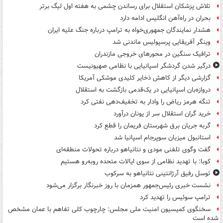
تلاش پزشکان استقلال برای رساندن چشمی به هفته اول لیگ برتر
بحران در راه‌آهن انگلیس ادامه دارد
هشدار نمایندگان جمهوری‌خواه به ترامپ درباره جنگ علیه ایران
وینگر آفریقایی پرسپولیس ماندنی شد
ترافیک سنگین در محورهای خروجی مازندران
درگیر شدن گردشگر اسپانیایی با نظامی صهیونیست
گزارشی دیگر از کاهش ذخایر کلیدی موشکی آمریکا
دروازه‌بان اسپانیایی در یک‌قدمی بازگشت به استقلال
تنگه هرمز ریاض را وادار به تخفیف‌دهی نفتی کرد
خرید گران استقلال سر از یونان درآورد
گربه جریان برق شهرستان فریمان را قطع کرد
استانبول میزبان سوپرجام اسپانیا شد
گفت وگوی تلفنی مودی و نتانیاهو درباره تحولات منطقه‌ای
کوبا: با تهدید نظامی از سوی ایالات متحده روبه‌رو هستیم
توسل رفیق آرژانتینی نتانیاهو به سرکوب
نشست خبری رئیس‌جمهور همزمان با روز خبرنگار برگزار می‌شود
ترامپ سوئیس را تهدید کرد
سخنگوی کمیسیون امنیت ملی مجلس: چارچوب کلی تفاهم با عمان مشخص
شده است