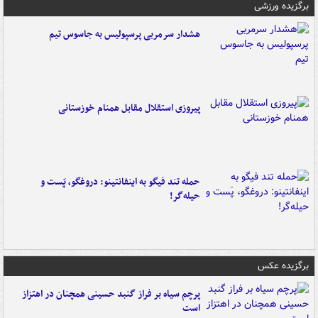
برگزیده ورزشی
هشدار سرمربی پرسپولیس به جاسوس تیم
پیروزی استقلال مقابل همنام خوزستانی
حمله تند فیگو به اینفانتینو: دروغگو، پَست‌ و
حیله‌گر!
برگزیده عکس
پرچم سیاه بر فراز گنبد حسینی همچنان در اهتزاز
است