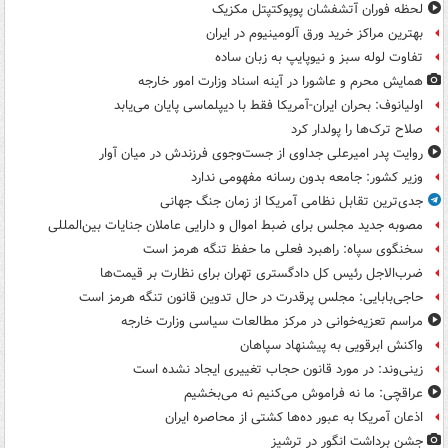
لحظه فوران آتشفشان پوپوکتپتل مکزیک
بهترین مراکز خرید ورق آلومینیوم در ایران
تفاوت لوله سبز و نیوپایپ به زبان ساده
همایش محرم و عاشورا در آینه اسناد وزارت امور خارجه
اولیانوف: بحران ایران-آمریکا فقط با دیپلماسی پایان می‌یابد
صلاح ترک‌ها را پولدار کرد
روایت پدر امیرعلی جداوی از جست‌وجوی فرزندش در میان آوار
وزیر کشور: جامعه بدون رسانه مفهومی ندارد
جدی‌ترین تقابل نظامی آمریکا از زمان جنگ جهانی
مصوبه جدید مجلس برای ضبط اموال و دارایی عاملان جنایات بین‌المللی
سخنگوی سپاه: راهبرد فعلی ما حفظ تنگه هرمز است
ضرب‌الاجل رئیس کل دادگستری تهران برای نظارت بر قیمت‌ها
حاجی‌بابایی: مجلس پرقدرت در حال تدوین قانون تنگه هرمز است
مراسم تعزیه‌خوانی در مرکز مطالعات سیاسی وزارت خارجه
واکنش ابرقویی به پیشنهاد سپاهان
زینی‌وند: در مورد قانون حجاب تغییری ایجاد نشده است
عراقچی: ما نه فراموش می‌کنیم نه می‌بخشیم
اذعان آمریکا به عبور ده‌ها کشتی از محاصره ایران
جشن برداشت انگور در ترشیز