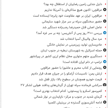
دلیل جدایی رامین رضاییان از استقلال چه بود؟
عراقچی: اکنون هیچ مذاکره‌ای با آمریکا نداریم
عراقچی: ایران بر عهد مقاومت خود پابرجا ایستاده است
حضور سخنگوی سپاه بر سر مزار شهید سلیمانی
عامل اصلی قتل حمیدرضا رجب‌زاده دستگیر شد
بررسی ۳۰۰ روز پس از آتش‌بس: چه بر سر غزه آمد؟
مرد سال والیبال آسیا انتخاب شد
عادی‌سازی تولید زیرزمینی در نمایش خانگی
حمله اسرائیل به شهرستان نبطیه در جنوب لبنان
دستگیری متهم متواری مخل نظام ارزی کشور در پیرانشهر
ترامپ در دام ایران افتاده است!
رونمایی از کتاب محرم و عاشورا با حضور عراقچی
ارتش یمن: تاسیسات آرامکو را در جیزان هدف قرار دادیم
قیمت خودرو همچنان در سطوح بالا؛ بازار قفل شد
سرکشی فرمانده سپاه تهران از گردان‌های پدافند هوایی لشکر ۲۷
کمپرسور اسکرو یا پیستونی: کدام انتخاب بهتری است؟
گرمای شدید در جنوب و مرکز؛ ناپایداری در نوار شمالی
ادامه آتش‌سوزی گسترده در بریتیش کلمبیا