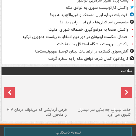
پشت پرده تغییر سرمربی تراکتور
واکنش کارتونیست سوری به توافق مکه
فرضیات درباره ایران مضحک و غیرواقع‌بینانه بود!
جاسوسی اسرائیلی‌ها برای ایران پایان ندارد!
واکنش صنعا به موضع‌گیری خصمانه شورای امنیت
احتمال شکست اردوغان در دور دوم انتخابات ریاست جمهوری ترکیه
واکنش سرپرست باشگاه استقلال به انتقادات
آتش‌سوزی گسترده در ارتفاعات لبنان توسط صهیونیست‌ها
کاریکاتور/ کمال شرف توافق مکه را به سخره گرفت
سلامت
حذف لبنیات چه بلایی سر بیماران
قرص آزمایشی که می‌تواند درمان HIV
عل
کلیوی می آورد
را متحول کند
قل
نسخه دسکتاپ