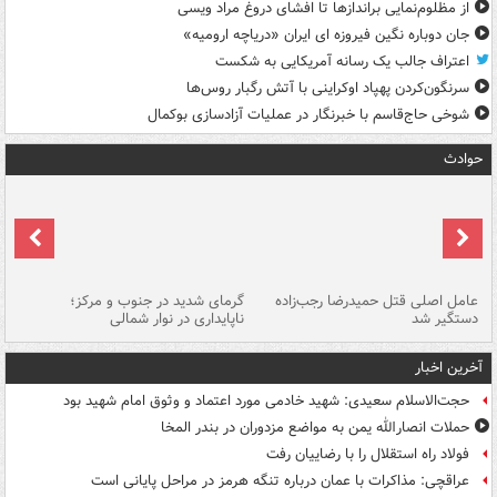
از مظلوم‌نمایی براندازها تا افشای دروغ مراد ویسی
جان دوباره نگین فیروزه ای ایران «دریاچه ارومیه»
اعتراف جالب یک رسانه آمریکایی به شکست
سرنگون‌کردن پهپاد اوکراینی با آتش رگبار روس‌ها
شوخی حاج‌قاسم با خبرنگار در عملیات آزادسازی بوکمال
حوادث
عامل اصلی قتل حمیدرضا رجب‌زاده
گرمای شدید در جنوب و مرکز؛
جا
دستگیر شد
ناپایداری در نوار شمالی
مر
آخرین اخبار
حجت‌الاسلام سعیدی: شهید خادمی مورد اعتماد و وثوق امام شهید بود
حملات انصارالله یمن به مواضع مزدوران در بندر المخا
فولاد راه استقلال را با رضاییان رفت
عراقچی: مذاکرات با عمان درباره تنگه هرمز در مراحل پایانی است