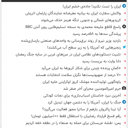
ایران را تست نکنید! جاده‌ی خشم ایران!
واکنش سفارت ایران به بیانیه مغرضانه نمایندگان پارلمان اتریش
کریدورهای شمالی و جنوبی تنگه هرمز حذف می‌شوند
پاسخ قاطع ملیحه محمدی به نسخه تسلیم‌طلبی روی آنتن BBC
پرشدگی سدها به ۵۸درصد رسید
بازدید وزیر نیرو از روند برق‌رسانی به واحدهای صنعتی بازسازی‌شده
زنجیرهایی که آمریکا را به زیر سطح آب می‌کشند!
تثبیت دستاوردهای نظامی ایران در مرزهای غربی در سایه جنگ رمضان
دانا وایت به بن‌بست رسید
«کمانِ پرنده» چینی برای شکار کروزها به ایران می‌آید
۷۰ درصد از صهیونیست‌ها نگران سلامت انتخابات هستند
یاوه‌گویی تولیدکننده موشک کروز اوکراینی علیه ایران
حرم امیرالمومنین محیای آخر صفر شد
آخرین نبرد «داستان اسباب‌بازی» برای نجات کودکی
جنگ با ایران، آمریکا را به دشمن جهان تبدیل کرد
آیا تینا پاکروان بازهم از ساترا مجوز فعالیت می‌گیرد؟
رقم فسخ قرارداد رضاییان با استقلال فقط ۱۰۰میلیون تومان!
یمن: نقشه عربستان برای حمله به صنعاء را در نطفه خفه کردیم