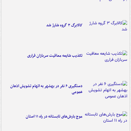
کالابرگ ۳ گروه شارژ شد
تکذیب شایعه معافیت سربازان فراری
دستگیری ۶ نفر در بهشهر به اتهام تشویش اذهان
عمومی
موج بارش‌های تابستانه در راه ۱۱ استان