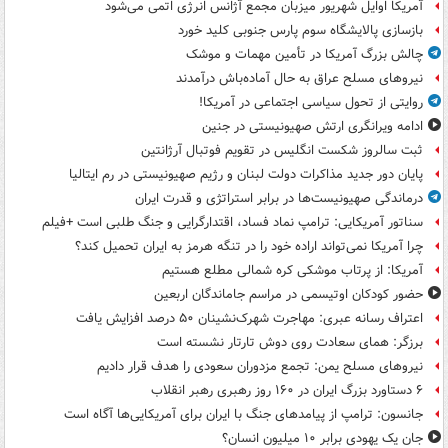
آمریکا اوایل شهریور میزبان مجمع آژانس انرژی اتمی می‌شود
بازسازی پالایشگاه سوم پارس جنوبی کلید خورد
چالش بزرگ آمریکا در تأمین مهمات و موشک
نیروهای مسلح عراق به حال آماده‌باش درآمدند
روایتی از تحول سیاسی اجتماعی در آمریکا!
ادامه ویرانگری ارتش صهیونیستی در جنین
ثبت سالروز شکست انگلیس در تقویم فوتبال آرژانتین
پایان دور جدید مذاکرات دولت لبنان و رژیم صهیونیستی در رم ایتالیا
درماندگی صهیونیست‌ها در برابر استراتژی و قدرت ایران
سناتور آمریکایی: ترامپ نماد فساد، اقتدارگرایی و جنگ طلبی است +فیلم
چرا آمریکا نمی‌تواند اراده خود را در تنگه هرمز به ایران تحمیل کند؟
آمریکا: از پرتاب موشکی کره شمالی مطلع هستیم
حضور کودکان اوتیسمی در مراسم جاماندگان اربعین
اعتراف رسانه عبری: مهاجرت شهرک‌نشینان ۵۰ درصد افزایش یافت
برزگر: همای سعادت روی دوش تارتار نشسته است
نیروهای مسلح یمن: تجمع مزدوران سعودی را هدف قرار دادیم
۶ دستاورد بزرگ ایران در ۱۶۰ روز رهبری رهبر انقلاب
جانسون: ترامپ از پیامدهای جنگ با ایران برای آمریکایی‌ها آگاه است
جان یک یهودی برابر ۱۰ میلیون انسان؟