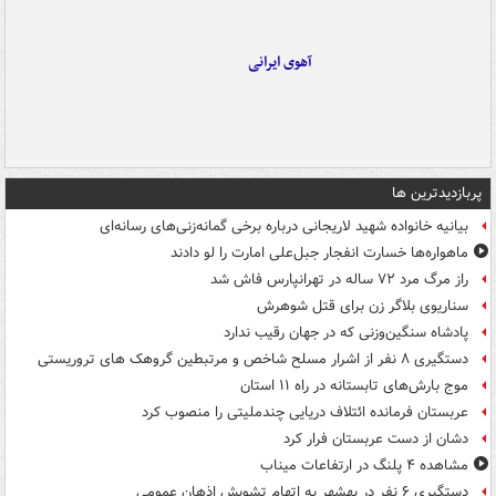
آهوی ایرانی
پربازدیدترین ها
بیانیه خانواده شهید لاریجانی درباره برخی گمانه‌زنی‌های رسانه‌ای
ماهواره‌ها خسارت انفجار جبل‌علی امارت را لو دادند
راز مرگ مرد ۷۲ ساله در تهرانپارس فاش شد
سناریوی بلاگر زن برای قتل شوهرش
پادشاه سنگین‌وزنی که در جهان رقیب ندارد
دستگیری ۸ نفر از اشرار مسلح شاخص و مرتبطین گروهک های تروریستی
موج بارش‌های تابستانه در راه ۱۱ استان
عربستان فرمانده ائتلاف دریایی چندملیتی را منصوب کرد
دشان از دست عربستان فرار کرد
مشاهده ۴ پلنگ در ارتفاعات میناب
دستگیری ۶ نفر در بهشهر به اتهام تشویش اذهان عمومی