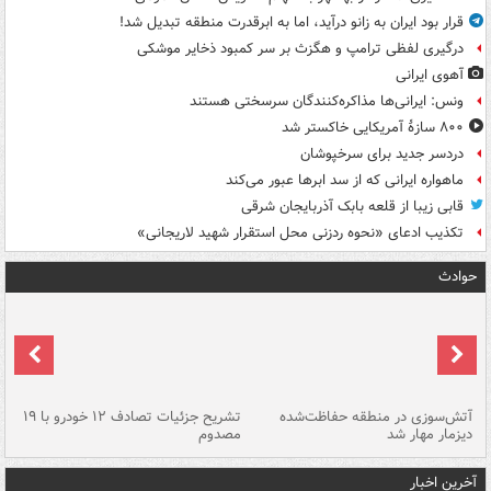
قرار بود ایران به زانو درآید، اما به ابرقدرت منطقه تبدیل شد!
درگیری لفظی ترامپ و هگزث بر سر کمبود ذخایر موشکی
آهوی ایرانی
ونس: ایرانی‌ها مذاکره‌کنندگان سرسختی هستند
۸۰۰ سازۀ آمریکایی خاکستر شد
دردسر جدید برای سرخپوشان
ماهواره ایرانی که از سد ابرها عبور می‌کند
قابی زیبا از قلعه بابک آذربایجان شرقی
تکذیب ادعای «نحوه ردزنی محل استقرار شهید لاریجانی»
حوادث
تصادف مرگبار در محور اهواز–شوش ۲
آتش‌سوزی در منطقه حفاظت‌شده
تشریح جزئیات تصادف ۱۲ خودرو با ۱۹
پا
دیزمار مهار شد
مصدوم
آخرین اخبار