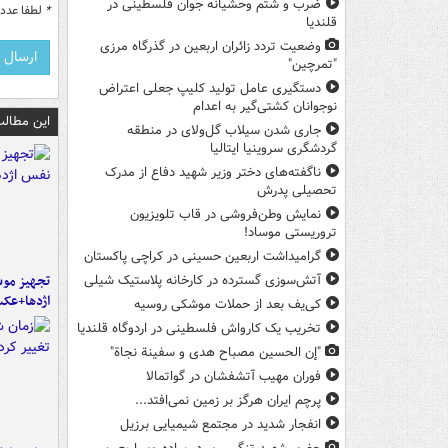
ضرب‌ و شتم وحشیانه جوان فلسطینی در
*
لطفا عدد م
قلندیا
وضعیت تردد زائران اربعین در گذرگاه مرزی
"تمرچین"
دستگیری عامل تولید کلیپ جعلی اعتراض
نوجوانان کشتی‌گیر به اعدام
این مطالب
جاری شدن سیلاب گل‌ولای در منطقه
گردشگری سروینیا ایتالیا
ناگفته‌های دختر وزیر شهید دفاع از مدرک
تحصیلی پدرش
نمایش وطن‌فروشی در قاب تلویزیون
تروریستی موساد!
گرامیداشت اربعین حسینی در کراچی پاکستان
تجهیز موش
آتش‌سوزی گسترده در کارخانه پلاستیک شیلی
اژدها+عک
کی‌یف بعد از حملات موشکی روسیه
تخریب یک کارواش فلسطینی در اردوگاه قلندیا
"إن الحسین مصباح هدی و سفینة نجاة"
فوران مهیب آتشفشان در گواتمالا
پرچم ایران هرگز بر زمین نمی‌افتد...
انفجار شدید در مجتمع شیمیایی برزیل