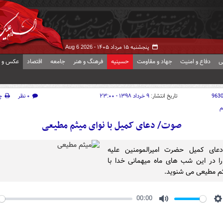
پنجشنبه ۱۵ مرداد ۱۴۰۵ -
Aug 6 2026
ی
دفاع و امنیت
جهاد و مقاومت
حسینیه
فرهنگ و هنر
جامعه
اقتصاد
عکس و ف
963
تاریخ انتشار:
۹ خرداد ۱۳۹۸ - ۲۳:۰۰
۰ نظر
چ
م
صوت/ دعای کمیل با نوای میثم مطیعی
دعای کمیل حضرت امیرالمومنین علیه
را در این شب های ماه میهمانی خدا با
ثم مطیعی می شنوید.
00:00
y
Mute
S