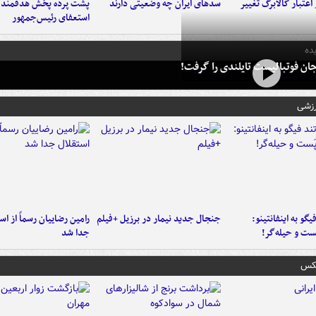
اعتبار کالابرگ تغییر
سدهای ایران چه وضعیتی دارند
پشت پرده پخش هدفمند ش
استعفای رئیس‌جمهور
ده
ان فوتبالیست تایلندی را گرفت!
رزشی
یگو به اینفانتینو:
جنجال جدید نیمار در برزیل +فیلم
رامین رضاییان رسماً از اس
ست‌ و حیله‌گر!
جدا شد
عکس