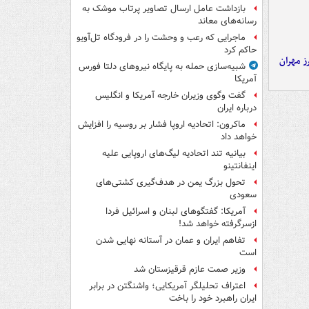
بازداشت عامل ارسال تصاویر پرتاب موشک به
رسانه‌های معاند
ماجرایی که رعب و وحشت را در فرودگاه تل‌آویو
حاکم کرد
ز مهران
شبیه‌سازی حمله به پایگاه نیروهای دلتا فورس
آمریکا
گفت وگوی وزیران خارجه آمریکا و انگلیس
درباره ایران
ماکرون: اتحادیه اروپا فشار بر روسیه را افزایش
خواهد داد
بیانیه تند اتحادیه لیگ‌های اروپایی علیه
اینفانتینو
تحول بزرگ یمن در هدف‌گیری کشتی‌های
سعودی
آمریکا: گفتگوهای لبنان و اسرائیل فردا
ازسرگرفته خواهد شد!
تفاهم ایران و عمان در آستانه نهایی شدن
است
وزیر صمت عازم قرقیزستان شد
اعتراف تحلیلگر آمریکایی؛ واشنگتن در برابر
ایران راهبرد خود را باخت