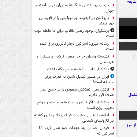
ایعه
بازتاب پیامدهای جنگ علیه ایران در رسانه‌های
جهان
بازیکنان بی‌کیفیت، پرسپولیس را از قهرمانی
دور کردند
پزشکیان: وجود رهبر انقلاب برای ما نقطه قوت
است
رسانه عبری: اسرائیل دچار ناترازی برق شده
است
نشست وزیران خارجه مصر، ترکیه، پاکستان و
عربستان
پزشکیان: ایران را همه مردم نگه داشتند
ایران در مسیر تبدیل شدن به قدرت برتر
منطقه است!
ارتش یمن: نفتکش سعودی را در خلیج عدن
تقلال
هدف قرار دادیم
پزشکیان: اگر تا امروز مانده‌ایم، به‌خاطر مردم
نجیب ایران است
ادامه ناامنی و خشونت در آمریکا؛ چندین کشته
در کارولینای شمالی
فیدان: حماس به تعهدات خود عمل کرد، امّا
اسرائیل نه