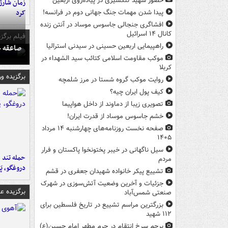
حضور شهید تنگسیری در پیاده‌روی اربعین
زمان شارژ 
کرد
پیدا شدن مهمات جنگ جهانی دوم در فرانسه!
افشاگری جنجالی جاسوس موساد در آنتن زنده
کانال ۱۴ اسرائیل
فیلم برگزی
راهپیمایی اربعین حسینی در سیدنی استرالیا
صاعقه ج
موکب مقاومت اسلامی کتائب سید الشهداء در
کربلا
برگزیده و
روایت موکب گروه شستا در مرز شلمچه
کیف پول ایران چیه؟
تصویری زیبا از دماوند از داخل هواپیما
خشم جاسوس موساد از قدرت ایران!
صفحه نخست روزنامه‌های چهارشنبه ۱۴ مرداد
۱۴۰۵
سیل ناگهانی در خیبر پختونخوا پاکستان و فرار
حمله تند ف
مردم
دروغگو، پَ
تشییع پیکر خانواده شهیدان جعفری در قشم
جزئیات و آخرین وضعیت آتش‌سوزی در شهرک
برگزیده 
صنعتی شمس‌آباد
بزرگترین مراسم تشییع در تاریخ فلسطین برای
۱۱۲ شهید
پرچم سرخ انتقام در حرم مطهر امام حسین(ع)