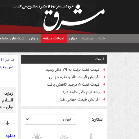
خانه
سیاست
جهان
تحولات منطقه
ورزش
شبکه‌های اجتماع
قیمت
کد خبر
011
عکس و فیل
قیمت نفت برنت به ۷۹ دلار رسید
افزایش قیمت طلا و نقره جهانی
قیمت نفت ۵ درصد کاهش یافت
رشد آرام دلار ادامه دارد
زمزمه 
افزایش قیمت جهانی طلا
السلام 
نوای می
استان:
ettings
Download
دانلود