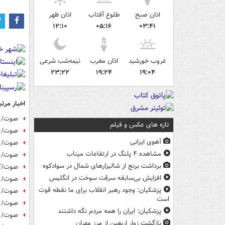
اذان صبح
طلوع آفتاب
اذان ظهر
۱۲:۱۰
۰۵:۱۶
۰۳:۴۱
غروب خورشید
اذان مغرب
نیمه‌شب شرعی
۲۳:۲۲
۱۹:۲۴
۱۹:۰۴
اخبار مرتب
صوت/ د
تازه های عکس و فیلم
صوت/ رو
آهوی ایرانی
صوت/ دع
مشاهده ۴ پلنگ در ارتفاعات میناب
صوت/ دع
برداشت برنج از شالیزارهای شمال در سوادکوه
صوت/"م
افزایش بی‌سابقه سرقت سوخت در انگلیس
صوت/ د
پزشکیان: وجود رهبر انقلاب برای ما نقطه قوت
صوت/ م
است
صوت/ د
پزشکیان: ایران را همه مردم نگه داشتند
صوت/ دع
بازگشت زوار اربعین از مرز مهران