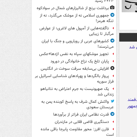
۲۰۲۳ رسید
برداشت برنج از شالیزارهای شمال در سوادکوه
جمهوری اسلامی نه از موشک می‌گذرد، نه از
تنگه هرمز!
ناگفته‌هایی از آمپول های لاغری؛ از عوارض
مرگبار تا زیبایی
کشورهای عربی از رویارویی و جنگ با ایران
می‌ترسند!
تجهیز موشکهای سپاه به نفس اژدها+عکس
پایان تلخ یک نزاع خانوادگی در دورود
افزایش بی‌سابقه سرقت سوخت در انگلیس
پرواز بالگردها و پهپادهای شناسایی اسرائیل بر
فراز سوریه
یک صهیونیست به جرم اعتراض به نتانیاهو
زندانی شد
واکنش کمال شرف به پاسخ کوبنده یمن به
عربستان سعودی
قدرت نظامی ایران فراتر از برآوردها
دستگیری قاضی قلابی در مازندران
فارن افرز: محور مقاومت پابرجا باقی مانده
است