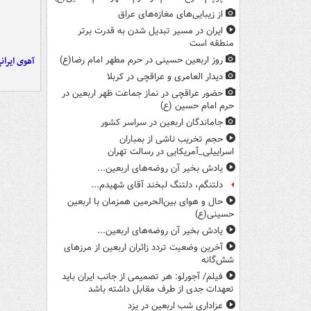
از زیبایی‌های مغازه‌های عراق
ایران در مسیر تبدیل شدن به قدرت برتر
منطقه است
آهوی ایران
روز اربعین حسینی در حرم مطهر امام رضا(ع)
دیدار العامری و عراقچی در کربلا
حضور عراقچی در نماز جماعت ظهر اربعین در
حرم امام حسین (ع)
جاماندگان اربعین در سراسر کشور
حجم تخریب ناشی از بمباران
اسراییلی_آمریکایی در رسالت تهران
یادش بخیر آن روضه‌های اربعین...
دلتنگم، دلتنگ لبخند آقای شهیدم...
حال و هوای بین‌الحرمین همزمان با اربعین
حسینی(ع)
یادش بخیر آن روضه‌های اربعین...
آخرین وضعیت تردد زائران اربعین از مرزهای
شش‌گانه
فیلم/ آجورلو: هر تصمیمی از جانب ایران باید
تعهدات جدی از طرف مقابل داشته باشد
عزاداری شب اربعین در یزد