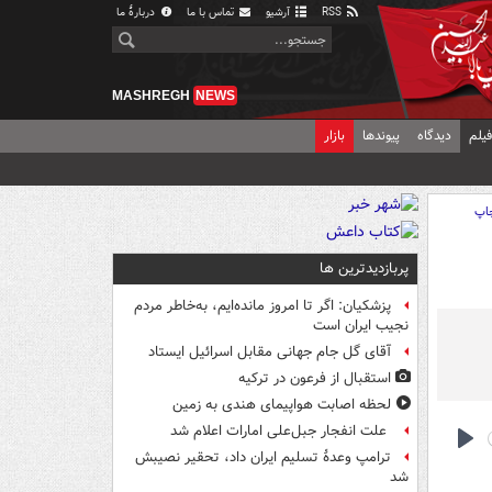
RSS
آرشیو
تماس با ما
دربارهٔ ما
MASHREGH
NEWS
یلم
دیدگاه
پیوندها
بازار
اپ
پربازدیدترین ها
پزشکیان: اگر تا امروز مانده‌ایم، به‌خاطر مردم
نجیب ایران است
آقای گل جام جهانی مقابل اسرائیل ایستاد
استقبال از فرعون در ترکیه
لحظه اصابت هواپیمای هندی به زمین
علت انفجار جبل‌علی امارات اعلام شد
ترامپ وعدۀ تسلیم ایران داد، تحقیر نصیبش
Pla
شد