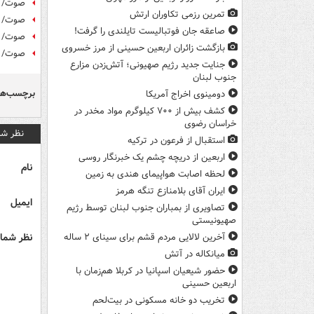
صوت/ د
تمرین رزمی تکاوران ارتش
صوت/ "ز
صاعقه جان فوتبالیست تایلندی را گرفت!
صوت/ دع
بازگشت زائران اربعین حسینی از مرز خسروی
صوت/ "
جنایت جدید رژیم صهیونی؛ آتش‌زدن مزارع
جنوب لبنان
برچسب‌ها
دومینوی اخراج آمریکا
کشف بیش از ۷۰۰ کیلوگرم مواد مخدر در
خراسان رضوی
نظر شم
استقبال از فرعون در ترکیه
اربعین از دریچه چشم یک خبرنگار روسی
نام
لحظه اصابت هواپیمای هندی به زمین
ایران آقای بلامنازع تنگه هرمز
ایمیل
تصاویری از بمباران جنوب لبنان توسط رژیم
صهیونیستی
نظر شما 
آخرین لالایی مردم قشم برای سینای ۲ ساله
میانکاله در آتش
حضور شیعیان اسپانیا در کربلا هم‌زمان با
اربعین حسینی
تخریب دو خانه مسکونی در بیت‌لحم