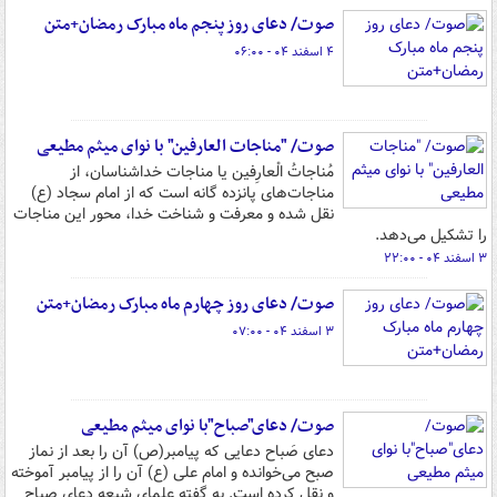
صوت/ دعای روز پنجم ماه مبارک رمضان+متن
۴ اسفند ۰۴ - ۰۶:۰۰
صوت/ "مناجات العارفین" با نوای میثم مطیعی
مُناجاتُ الْعارِفین یا مناجات خداشناسان، از
مناجات‌های پانزده گانه است که از امام سجاد (ع)
نقل شده و معرفت و شناخت خدا، محور این مناجات
را تشکیل می‌دهد.
۳ اسفند ۰۴ - ۲۲:۰۰
صوت/ دعای روز چهارم ماه مبارک رمضان+متن
۳ اسفند ۰۴ - ۰۷:۰۰
صوت/ دعای"صباح"با نوای میثم مطیعی
دعای صَباح دعایی که پیامبر(ص) آن را بعد از نماز
صبح می‌خوانده و امام علی (ع) آن را از پیامبر آموخته
و نقل کرده است. به گفته علمای شیعه دعای صباح