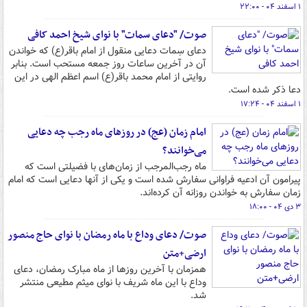
۱ اسفند ۰۴ - ۲۲:۰۰
صوت/ "دعای سمات" با نوای شیخ احمد کافی
دعای سِمات دعایی منقول از امام باقر(ع) که خواندن
آن در آخرین ساعات روز جمعه مستحب است. بنابر
روایتی از امام محمد باقر(ع) اسم اعظم الهی در این
دعا ذکر شده است.
۱ اسفند ۰۴ - ۱۷:۲۴
امام زمان (عج) در روزهای ماه رجب چه دعایی
می‌خوانند؟
ماه رجب‌المرجب از زمان‌های با فضیلتی است که
پیرامون آن ادعیه فراوانی سفارش شده است و یکی از آنها دعایی است که امام
زمان سفارش به خواندن روزانه آن کرده‌اند.
۳ دی ۰۴ - ۱۸:۰۰
صوت/ دعای وداع با ماه رمضان با نوای حاج منصور
ارضی+متن
همزمان با آخرین روزها از ماه مبارک رمضان، دعای
وداع با این ماه شریف با نوای میثم مطیعی منتشر
شد.