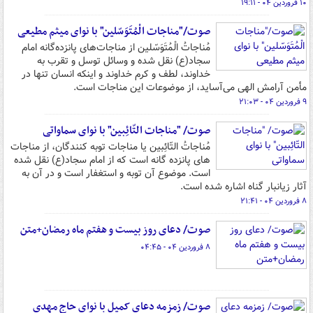
۱۰ فروردین ۰۴ - ۱۹:۱۱
صوت/"مناجات الْمُتَوَسّلین" با نوای میثم مطیعی
مُناجاتُ الْمُتَوَسّلین از مناجات‌های پانزده‌گانه امام
سجاد(ع) نقل شده و وسائل توسل و تقرب به
خداوند، لطف و کرم خداوند و اینکه انسان تنها در
مأمن آرامش الهی می‌آساید، از موضوعات این مناجات است.
۹ فروردین ۰۴ - ۲۱:۰۳
صوت/ "مناجات التّائِبین" با نوای سماواتی
مُناجاتُ التّائِبین یا مناجات توبه کنندگان، از مناجات
های پانزده گانه است که از امام سجاد(ع) نقل شده
است. موضوع آن توبه و استغفار است و در آن به
آثار زیانبار گناه اشاره شده است.
۸ فروردین ۰۴ - ۲۱:۴۱
صوت/ دعای روز بیست و هفتم ماه رمضان+متن
۸ فروردین ۰۴ - ۰۴:۴۵
صوت/ زمزمه دعای کمیل با نوای حاج مهدی