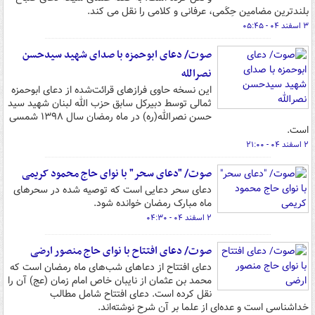
بلندترین مضامین حِکَمی، عرفانی و کلامی را نقل می کند.
۳ اسفند ۰۴ - ۰۵:۴۵
صوت/ دعای ابوحمزه با صدای شهید سیدحسن
نصرالله
این نسخه حاوی فرازهای قرائت‌شده از دعای ابوحمزه
ثمالی توسط دبیرکل سابق حزب الله لبنان شهید سید
حسن نصرالله(ره) در ماه رمضان سال ۱۳۹۸ شمسی
است.
۲ اسفند ۰۴ - ۲۱:۰۰
صوت/ "دعای سحر" با نوای حاج محمود کریمی
دعای سحر دعایی است که توصیه شده در سحرهای
ماه مبارک رمضان خوانده شود.
۲ اسفند ۰۴ - ۰۴:۳۰
صوت/ دعای افتتاح با نوای حاج منصور ارضی
دعای افتتاح از دعاهای شب‌های ماه رمضان است که
محمد بن عثمان از نایبان خاص امام زمان (عج) آن را
نقل کرده است. دعای افتتاح شامل مطالب
خداشناسی است و عده‌ای از علما بر آن شرح نوشته‌اند.