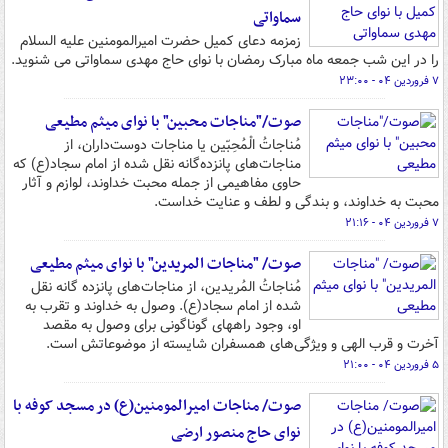
سماواتی
زمزمه دعای کمیل حضرت امیرالمومنین علیه السلام
را در این شب جمعه ماه مبارک رمضان با نوای حاج مهدی سماواتی می شنوید.
۷ فروردین ۰۴ - ۲۳:۰۰
صوت/"مناجات محبین" با نوای میثم مطیعی
مُناجاتُ الْمُحِبّین یا مناجات دوست‌داران، از
مناجات‌های پانزده‌گانه نقل شده از امام سجاد(ع) که
حاوی مفاهیمی از جمله محبت خداوند، لوازم و آثار
محبت به خداوند، و بندگی و لطف و عنایت خداست.
۷ فروردین ۰۴ - ۲۱:۱۶
صوت/ "مناجات المریدین" با نوای میثم مطیعی
مُناجاتُ المُریدین، از مناجات‌های پانزده گانه نقل
شده از امام سجاد(ع). وصول به خداوند و تقرب به
او، وجود راههای گوناگونی برای وصول به مقصد
آخرت و قرب الهی و ویژگی‌های همسفران شایسته از موضوعاتش است.
۵ فروردین ۰۴ - ۲۱:۰۰
صوت/ مناجات امیرالمومنین(ع) در مسجد کوفه با
نوای حاج منصور ارضی