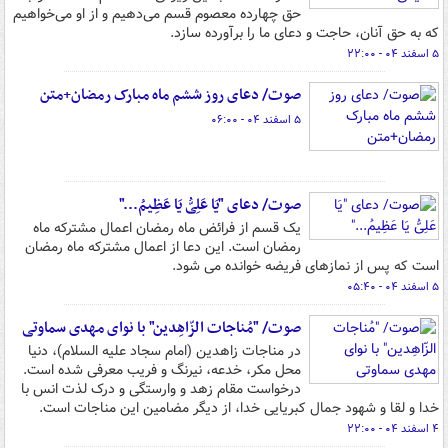
حق چهارده معصوم قسم می‌دهیم و از او می‌خواهیم
که به حق آنان، حاجت و دعای ما را برآورده سازد.
۵ اسفند ۰۴ - ۲۲:۰۰
صوت/ دعای روز ششم ماه مبارک رمضان+متن
۵ اسفند ۰۴ - ۰۶:۰۰
صوت/ دعای "یَا عَلِیُّ یَا عَظِیمُ..."
یک قسم از فرائض ماه رمضان اعمال مشترکه ماه
رمضان است. این دعا از اعمال مشترکه ماه رمضان
است که پس از نمازهای فریضه‏ خوانده می شود.
۵ اسفند ۰۴ - ۰۵:۴۰
صوت/ "مُناجات الزّاهِدین" با نوای مهدی سماوتی
در مناجات زاهدین (امام سجاد علیه السلام)، دنیا
محل مکر، خدعه، نیرنگ و فریب معرفی شده است.
درخواست مقام زهد و وارستگی و درک لذت انس با
خدا و لقا و شهود جمال کبریایی خدا، از دیگر مضامین این مناجات است.
۴ اسفند ۰۴ - ۲۲:۰۰