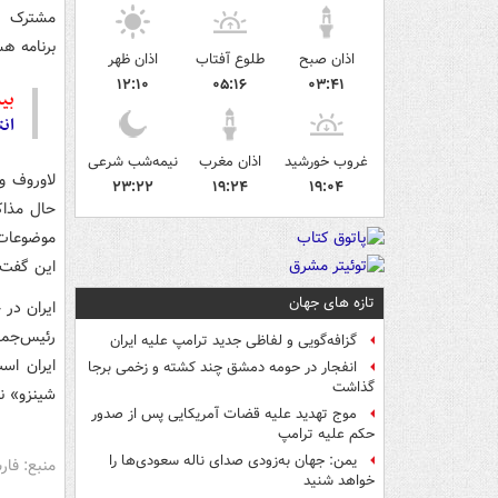
مشترک صح
برنامه ه
اذان صبح
طلوع آفتاب
اذان ظهر
۱۲:۱۰
۰۵:۱۶
۰۳:۴۱
بیش
انت
غروب خورشید
اذان مغرب
نیمه‌شب شرعی
۲۳:۲۲
۱۹:۲۴
۱۹:۰۴
حال مذاک
موضوعات 
این گفت‌و
تازه های جهان
ایران در 
رئیس‌جمه
گزافه‌گویی و لفاظی جدید ترامپ علیه ایران
ایران اس
انفجار در حومه دمشق چند کشته و زخمی برجا
گذاشت
شینزو» ن
موج تهدید علیه قضات آمریکایی پس از صدور
حکم علیه ترامپ
یمن: جهان به‌زودی صدای ناله سعودی‌ها را
منبع: فا
خواهد شنید