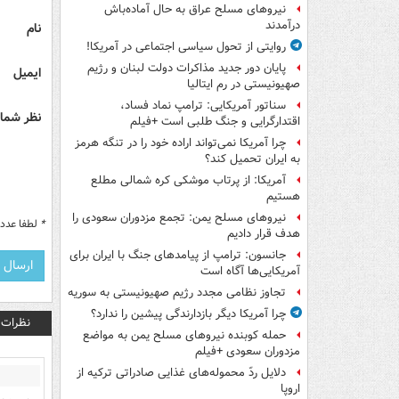
نیروهای مسلح عراق به حال آماده‌باش
درآمدند
نام
روایتی از تحول سیاسی اجتماعی در آمریکا!
پایان دور جدید مذاکرات دولت لبنان و رژیم
ایمیل
صهیونیستی در رم ایتالیا
سناتور آمریکایی: ترامپ نماد فساد،
نظر شما 
اقتدارگرایی و جنگ طلبی است +فیلم
چرا آمریکا نمی‌تواند اراده خود را در تنگه هرمز
به ایران تحمیل کند؟
آمریکا: از پرتاب موشکی کره شمالی مطلع
هستیم
نیروهای مسلح یمن: تجمع مزدوران سعودی را
*
لطفا عدد م
هدف قرار دادیم
جانسون: ترامپ از پیامدهای جنگ با ایران برای
آمریکایی‌ها آگاه است
تجاوز نظامی مجدد رژیم صهیونیستی به سوریه
چرا آمریکا دیگر بازدارندگی پیشین را ندارد؟
نظرات
حمله کوبنده نیروهای مسلح یمن به مواضع
مزدوران سعودی +فیلم
دلایل ردّ محموله‌های غذایی صادراتی ترکیه از
اروپا