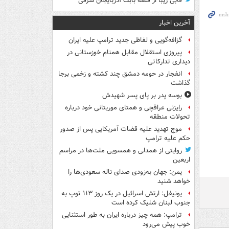
قابی زیبا از قلعه بابک آذربایجان شرقی
آخرین اخبار
گزافه‌گویی و لفاظی جدید ترامپ علیه ایران
پیروزی استقلال مقابل همنام خوزستانی در
دیداری تدارکاتی
انفجار در حومه دمشق چند کشته و زخمی برجا
گذاشت
بوسه‌ پدر بر پای پسر شهیدش
رایزنی عراقچی و همتای موریتانی خود درباره
تحولات منطقه
موج تهدید علیه قضات آمریکایی پس از صدور
حکم علیه ترامپ
روایتی از همدلی و همسویی ملت‌ها در مراسم
اربعین
یمن: جهان به‌زودی صدای ناله سعودی‌ها را
خواهد شنید
یونیفل: ارتش اسرائیل در یک روز ۱۱۳ توپ به
جنوب لبنان شلیک کرده است
ترامپ: همه چیز درباره ایران به طور استثنایی
خوب پیش می‌رود