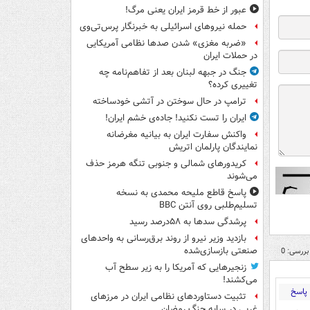
عبور از خط قرمز ایران یعنی مرگ!
حمله نیروهای اسرائیلی به خبرنگار پرس‌تی‌وی
«ضربه مغزی» شدن صدها نظامی آمریکایی
در حملات ایران
جنگ در جبهه لبنان بعد از تفاهم‌نامه چه
تغییری کرده؟
ترامپ در حال سوختن در آتشی خودساخته
ایران را تست نکنید! جاده‌ی خشم ایران!
واکنش سفارت ایران به بیانیه مغرضانه
نمایندگان پارلمان اتریش
کریدورهای شمالی و جنوبی تنگه هرمز حذف
می‌شوند
پاسخ قاطع ملیحه محمدی به نسخه
تسلیم‌طلبی روی آنتن BBC
پرشدگی سدها به ۵۸درصد رسید
بازدید وزیر نیرو از روند برق‌رسانی به واحدهای
صنعتی بازسازی‌شده
بررسی: 0
زنجیرهایی که آمریکا را به زیر سطح آب
می‌کشند!
پاسخ
تثبیت دستاوردهای نظامی ایران در مرزهای
غربی در سایه جنگ رمضان