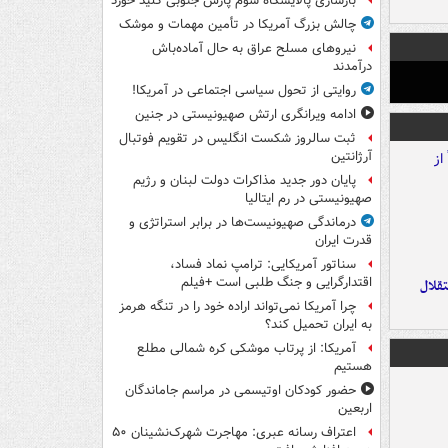
بازسازی پالایشگاه سوم پارس جنوبی کلید خورد
چالش بزرگ آمریکا در تأمین مهمات و موشک
نیروهای مسلح عراق به حال آماده‌باش
درآمدند
روایتی از تحول سیاسی اجتماعی در آمریکا!
ادامه ویرانگری ارتش صهیونیستی در جنین
ثبت سالروز شکست انگلیس در تقویم فوتبال
آرژانتین
پایان دور جدید مذاکرات دولت لبنان و رژیم
صهیونیستی در رم ایتالیا
درماندگی صهیونیست‌ها در برابر استراتژی و
قدرت ایران
سناتور آمریکایی: ترامپ نماد فساد،
اقتدارگرایی و جنگ طلبی است +فیلم
تقلال
چرا آمریکا نمی‌تواند اراده خود را در تنگه هرمز
به ایران تحمیل کند؟
آمریکا: از پرتاب موشکی کره شمالی مطلع
هستیم
حضور کودکان اوتیسمی در مراسم جاماندگان
اربعین
اعتراف رسانه عبری: مهاجرت شهرک‌نشینان ۵۰