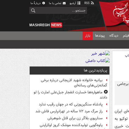
RSS
آرشیو
تماس با ما
دربارهٔ ما
MASHREGH
NEWS
یلم
دیدگاه
پیوندها
بازار
اپ
پربازدیدترین ها
بیانیه خانواده شهید لاریجانی درباره برخی
گمانه‌زنی‌های رسانه‌ای
ماهواره‌ها خسارت انفجار جبل‌علی امارت را لو
دادند
پادشاه سنگین‌وزنی که در جهان رقیب ندارد
ی ایران
راز مرگ مرد ۷۲ ساله در تهرانپارس فاش شد
وکیو به
سناریوی بلاگر زن برای قتل شوهرش
یاوه‌گویی تولیدکننده موشک کروز اوکراینی
ست خبری