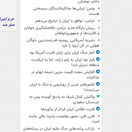
ذخایر موشکی
ونس: ایرانی‌ها مذاکره‌کنندگان سرسختی
هستند
حرم امیرا
ترامپ: توافق با ایران را ترجیح می‌دهم
صفر شد
ریزش پایگاه جدید ترامپ بافاصله‌گیری جوانان
و اقلیت‌ها از جمهوری‌خواهان
نشریه آمریکایی: روسیه قدرتمندترین ناوگان
هوایی در کل اروپا را دارد
آغاز جنگ ایران برای پایان قدرت آمریکا بود
قرار بود ایران به زانو درآید، اما به ابرقدرت
منطقه تبدیل شد!
افزایش مجدد قیمت بنزین نتیجه ابهام در
مذاکرات
کشورهای عربی از رویارویی و جنگ با ایران
می‌ترسند!
واکنش کمال شرف به پاسخ کوبنده یمن به
عربستان سعودی
قدرت نظامی ایران فراتر از برآوردها
فارن افرز: محور مقاومت پابرجا باقی مانده
است
بازتاب پیامدهای جنگ علیه ایران در رسانه‌های