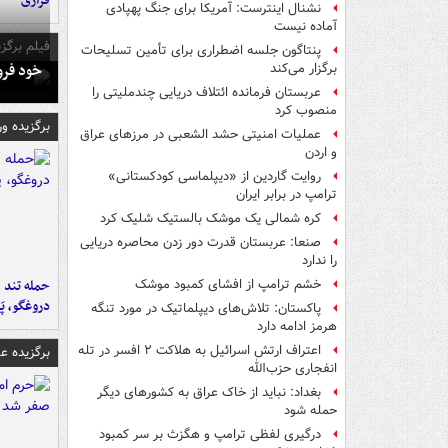
فراری
نشنال اینترست: آمریکا برای جنگ پهپادی
آماده نیست
فیلم برگزی
پنتاگون جلسه اضطراری برای تأمین تسلیحات
خود فرو
برگزار می‌کند
عربستان فرمانده ائتلاف دریایی چندملیتی را
منصوب کرد
برگزیده و
عملیات امنیتی حشد الشعبی در مرزهای عراق
و اردن
روایت گاردین از «دیپلماسی کودکستانی»
ترامپ در برابر ایران
کره شمالی یک موشک بالستیک شلیک کرد
صنعا: عربستان قدرت دور زدن محاصره دریایی
را ندارد
حمله تند ف
خشم ترامپ از افشای کمبود موشک
دروغگو، پَ
پاکستان: تلاش‌های دیپلماتیک در مورد تنگه
هرمز ادامه دارد
اعتراف ارتش اسرائیل به هلاکت ۲ افسر در تله
برگزیده 
انفجاری حزب‌الله
بغداد: نباید از خاک عراق به کشورهای دیگر
حمله شود
درگیری لفظی ترامپ و هگزث بر سر کمبود