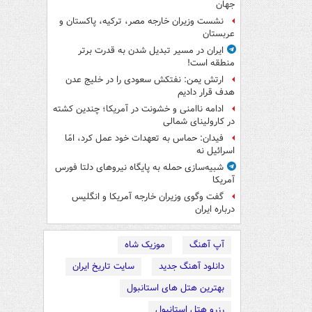
جهان
نشست وزیران خارجه مصر، ترکیه، پاکستان و
عربستان
ایران در مسیر تبدیل شدن به قدرت برتر
منطقه است!
ارتش یمن: نفتکش سعودی را در خلیج عدن
هدف قرار دادیم
ادامه ناامنی و خشونت در آمریکا؛ چندین کشته
در کارولینای شمالی
فیدان: حماس به تعهدات خود عمل کرد، امّا
اسرائیل نه
شبیه‌سازی حمله به پایگاه نیروهای دلتا فورس
آمریکا
گفت وگوی وزیران خارجه آمریکا و انگلیس
درباره ایران
آپ آهنگ
موزیک شاه
دانلود آهنگ جدید
سایت تاریخ ایران
بهترین هتل های استانبول
رزرو هتل استانبول