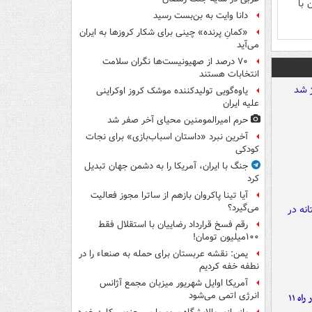
 با
دانا وایت به بن‌بست رسید
«کمانِ پرنده» چینی برای شکار کروزها به ایران
می‌آید
۷۰ درصد از صهیونیست‌ها نگران سلامت
انتخابات هستند
یاوه‌گویی تولیدکننده موشک کروز اوکراینی
علیه ایران
حرم امیرالمومنین محیای آخر صفر شد
آخرین نبرد «داستان اسباب‌بازی» برای نجات
کودکی
جنگ با ایران، آمریکا را به دشمن جهان تبدیل
کرد
آیا تینا پاکروان بازهم از ساترا مجوز فعالیت
می‌گیرد؟
رقم فسخ قرارداد رضاییان با استقلال فقط
۱۰۰میلیون تومان!
یمن: نقشه عربستان برای حمله به صنعاء را در
نطفه خفه کردیم
آمریکا اوایل شهریور میزبان مجمع آژانس
انرژی اتمی می‌شود
موج بارش‌های تابستانه در راه ۱۱