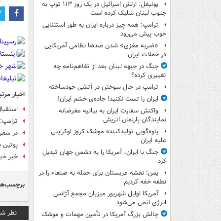
یونیفل: ارتش اسرائیل در یک روز ۱۱۳ توپ به
جنوب لبنان شلیک کرده است
ترامپ: همه چیز درباره ایران به طور استثنایی
خوب پیش می‌رود
«ضربه مغزی» شدن صدها نظامی آمریکایی
در حملات ایران
جنگ در جبهه لبنان بعد از تفاهم‌نامه چه
تغییری کرده؟
ترامپ در حال سوختن در آتشی خودساخته
اخبار مرتب
ایران را تست نکنید! جاده‌ی خشم ایران!
استقبال
واکنش سفارت ایران به بیانیه مغرضانه
نمایندگان پارلمان اتریش
ترامپ: 
یاوه‌گویی تولیدکننده موشک کروز اوکراینی
در سفر ظریف 
علیه ایران
پوتین د
جنگ با ایران، آمریکا را به دشمن جهان تبدیل
خبر خبر
کرد
یمن: نقشه عربستان برای حمله به صنعاء را در
نطفه خفه کردیم
برچسب‌ها
آمریکا اوایل شهریور میزبان مجمع آژانس
انرژی اتمی می‌شود
نظر شم
چالش بزرگ آمریکا در تأمین مهمات و موشک