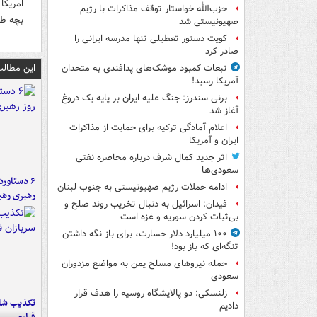
امریکا
حزب‌الله خواستار توقف مذاکرات با رژیم
بچه ط
صهیونیستی شد
کویت دستور تعطیلی تنها مدرسه ایرانی را
صادر کرد
این مطالب
تبعات کمبود موشک‌های پدافندی به متحدان
آمریکا رسید!
برنی سندرز: جنگ علیه ایران بر پایه یک دروغ
آغاز شد
اعلام آمادگی ترکیه برای حمایت از مذاکرات
ایران و آمریکا
اثر جدید کمال شرف درباره محاصره نفتی
سعودی‌ها
ادامه حملات رژیم صهیونیستی به جنوب لبنان
رهبری رهب
فیدان: اسرائیل به دنبال تخریب روند صلح و
بی‌ثبات کردن سوریه و غزه است
۱۰۰ میلیارد دلار خسارت، برای باز نگه داشتن
تنگه‌ای که باز بود!
حمله نیروهای مسلح یمن به مواضع مزدوران
سعودی
زلنسکی: دو پالایشگاه روسیه را هدف قرار
تکذیب شای
دادیم