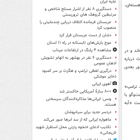
علیه ایران
سته‌ای،
دستگیری ۸ نفر از اشرار مسلح شاخص و
مرتبطین گروهک های تروریستی
عربستان فرمانده ائتلاف دریایی چندملیتی را
منصوب کرد
دشان از دست عربستان فرار کرد
موج بارش‌های تابستانه در راه ۱۱ استان
کیو رفته‌اند و در
مشاهده ۴ پلنگ در ارتفاعات میناب
دستگیری ۶ نفر در بهشهر به اتهام تشویش
 درباره
اذهان عمومی
ور بعدی
درگیری لفظی ترامپ و هگزث بر سر کمبود
ذخایر موشکی
آهوی ایرانی
د ترامپ»
۸۰۰ سازۀ آمریکایی خاکستر شد
‌وگو با
ونس: ایرانی‌ها مذاکره‌کنندگان سرسختی
ست «آبه
هستند
دردسر جدید برای سرخپوشان
ماهواره ایرانی که از سد ابرها عبور می‌کند
تکذیب ادعای «نحوه ردزنی محل استقرار شهید
لاریجانی»