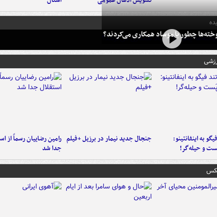
تشویش اذهان عمومی
استان
ده
خته‌ها چطور با موساد همکاری می‌کردند؟
رزشی
یگو به اینفانتینو:
جنجال جدید نیمار در برزیل +فیلم
رامین رضاییان رسماً از اس
ست‌ و حیله‌گر!
جدا شد
عکس