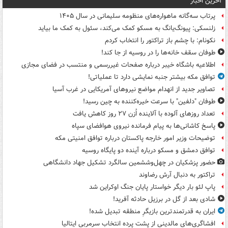
آخرین اخبار
پرتاب سه‌گانه ماهواره‌های منظومه سلیمانی در سال ۱۴۰۵
زلنسکی: پیونگ‌یانگ به مسکو کمک می‌کند، سئول به کمک ما بیاید
نکونام: با چشم باز تراکتور را انتخاب کردم
طوفان سقف خانه‌ها را در روسیه از جا ‌کند!
اطلاعیه باشگاه خیبر درباره صفحات غیررسمی و منتسب در فضای مجازی
توافق مکه بیشتر جنبه نمایشی دارد تا عملیاتی!
تصاویر جدید از انهدام مواضع نیروهای آمریکایی در غرب آسیا
طوفان "دلفین" با سرعت خیره‌کننده به چین رسید!
تعداد روزهای آلوده با آلاینده اُزن ۲۷ روز کاهش یافت
پاسخ کاشانی‌ها به پیام فرمانده نیروی هوافضای سپاه
توضیحات وزیر امور خارجه پاکستان درباره توافق امنیتی مکه
توافق دمشق و مسکو درباره آینده دو پایگاه روسیه
حضور پزشکیان در چهل‌وششمین سالگرد تشکیل جهاد دانشگاهی
تراکتور به دنبال آرش رضاوند
پاپ لئو بار دیگر خواستار پایان جنگ اوکراین شد
شادی بعد از گل در برزیل حادثه آفرید!
ایران به قدرتمندترین بازیگرِ منطقه تبدیل شده!
افشاگری‌های مالدینی از پشت پرده انتخاب سرمربی ایتالیا