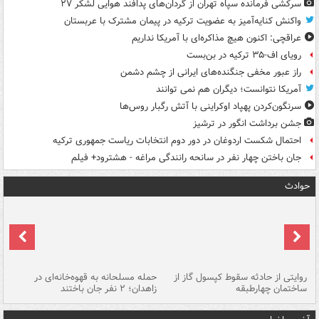
سرکشی فرمانده سپاه تهران از گردان‌های پدافند هوایی لشکر ۲۷
واکنش کنایه‌آمیز به عضویت ترکیه در پیمان مشترک با عربستان
عراقچی: اکنون هیچ مذاکره‌ای با آمریکا نداریم
رویای اف-۳۵ ترکیه در بن‌بست
راز عبور مخفی جنگنده‌های ایرانی از چشم دشمن
آمریکا نتوانست؛ دیگران هم نمی توانند
سرنگون‌کردن پهپاد اوکراینی با آتش رگبار روس‌ها
جشن برداشت انگور در ترشیز
احتمال شکست اردوغان در دور دوم انتخابات ریاست جمهوری ترکیه
جان باختن چهار نفر در سانحه رانندگی مراغه - هشترود+ فیلم
حوادث
روایتی از حادثه سقوط کپسول گاز از
حمله مسلحانه به قهوه‌خانه‌ای در
عا
ساختمان چهارطبقه
زاهدان؛ ۲ نفر جان باختند
دس