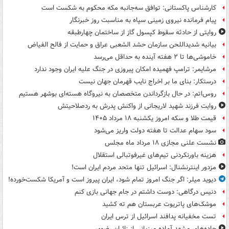
کارشناس پاکستانی: توافق سه‌جانبه مکه محکوم به شکست است
پیام فرمانده نیروی زمینی سپاه به مناسبت روز خبرنگار
روایتی از حادثه سقوط کپسول گاز از ساختمان چهارطبقه
بیانیه شدیداللحن سازمان حشد الشعبی عراق و حمایت از فالح الفیاض
خاموشی‌ها تا ۲ هفته آینده به حداقل می‌رسد
مرشایمر: ترامپ فهمیده امکان پیروزی در جنگ علیه ایران وجود ندارد
درستکار: بنای ما بر اخراج نایب قهرمان جهان نیست
روس‌اتم: در حال بازگرداندن متخصصان به نیروگاه هسته‌ای بوشهر هستیم
روایت فرزند شهید لاریجانی از واکنش پدرش به ردصلاحیتش
قیمت طلا و سکه امروز یکشنبه ۱۸ مرداد ۱۴۰۵
سود سهام عدالت تا هفته دولت واریز می‌شود
نشست علنی مجازی ۱۸ مرداد ماه مجلس
هزینه باورنکردنی تیم‌های غیرفوتبالی استقلال
مزدور اینترنشنال: اسرائیل تنها متحد مردم ایران است!
دیوید میلر: اگر جنگ امروز تمام شود، ایران پیروز است و آمریکا شکست‌خورده!
دنیس درگاهی: دوست داشتم در جام جهانی بازی کنم
موشک‌های پاتریوت عربستان هم ته‌ کشید
تست مخفیانه پدافند اسرائیل از ترس ایران
جاده‌های مشهد آماده میزبانی از زائران رضوی