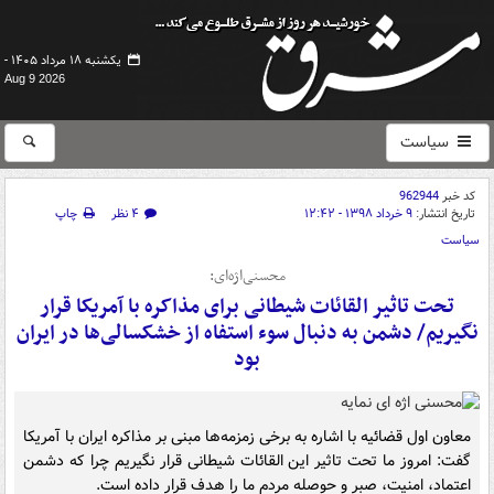
یکشنبه ۱۸ مرداد ۱۴۰۵ -
Aug 9 2026
سیاست
کد خبر
962944
تاریخ انتشار:
۹ خرداد ۱۳۹۸ - ۱۲:۴۲
۴ نظر
چاپ
سیاست
محسنی‌اژه‌ای:
تحت تاثیر ‌القائات شیطانی برای مذاکره با آمریکا قرار
نگیریم/ دشمن به دنبال سوء استفاه از خشکسالی‌ها در ایران
بود
معاون اول قضائیه با اشاره به ‌برخی زمزمه‌ها مبنی بر مذاکره ایران با آمریکا
گفت: امروز ما تحت تاثیر این القائات شیطانی قرار نگیریم چرا که دشمن
اعتماد، امنیت، صبر و حوصله مردم ما را هدف قرار داده است.