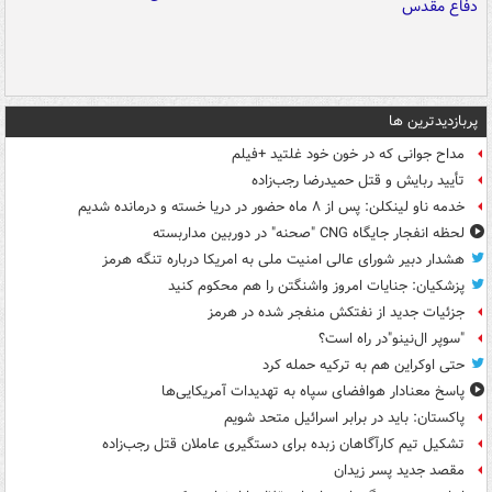
پربازدیدترین ها
مداح جوانی که در خون خود غلتید +فیلم
تأیید ربایش و قتل حمیدرضا رجب‌زاده
خدمه ناو لینکلن: پس از ۸ ماه حضور در دریا خسته و درمانده‌ شدیم
لحظه انفجار جایگاه CNG "صحنه" در دوربین مداربسته
هشدار دبیر شورای عالی امنیت ملی به امریکا درباره تنگه هرمز
پزشکیان: جنایات امروز واشنگتن را هم محکوم کنید
جزئیات جدید از نفتکش منفجر شده در هرمز
"سوپر ال‌نینو"در راه است؟
حتی اوکراین هم به ترکیه حمله کرد
پاسخ معنادار هوافضای سپاه به تهدیدات آمریکایی‌ها
پاکستان: باید در برابر اسرائیل متحد شویم
تشکیل تیم کارآگاهان زبده برای دستگیری عاملان قتل رجب‌زاده
مقصد جدید پسر زیدان