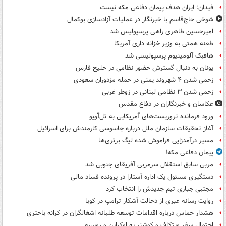
فیدان: ایران هدف پیمان دفاعی مکه نیست
شوخی حاج‌قاسم با خبرنگار در عملیات آزادسازی بوکمال
امیرحسین طاهری راهی پرسپولیس شد
طعنه همتی به وزیر خزانه داری آمریکا
هافبک آلومینیوم پرسپولیسی شد
یونان به دنبال گسترش حضور نظامی در خلیج فارس
زخمی شدن ۴ شهروند یمنی در حمله مزدوران سعودی
زخمی شدن ۳ نظامی لبنانی در زوطر غربی
عکاسان و خبرنگاران در دفاع مقدس
ورود فرمانده تروریست‌های آمریکایی به تل‌آویو
آغاز تحقیقات سازمان ملل درباره جاسوسی کارمندش برای اسرائیل
مسیر درآمدزایی فراموش شده لیگ برتری‌ها
پیمان دفاعی مکه!
مربی سابق استقلال سرمربی آفریقای جنوبی شد
دستگیری مسئول یک اداره آستارا در پرونده فساد مالی
مجتبی جباری تیم جدیدش را انتخاب کرد
روایت رسانه عبری از دخالت آشکار ترامپ در کوبا
هشدار حماس درباره اقدامات توسعه طلبانه اشغالگران در کرانه باختری
احتمال سفر ویتکاف و کوشنر به اوکراین و روسیه