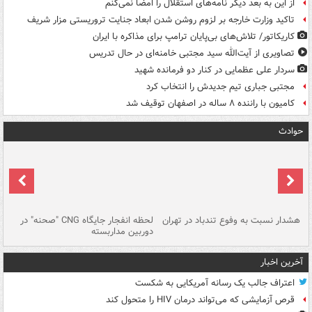
از این به بعد دیگر نامه‌های استقلال را امضا نمی‌کنم
تاکید وزارت خارجه بر لزوم روشن شدن ابعاد جنایت تروریستی مزار شریف
کاریکاتور/ تلاش‌های بی‌پایان ترامپ برای مذاکره با ایران
تصاویری از آیت‌الله سید مجتبی خامنه‌ای در حال تدریس
سردار علی عظمایی در کنار دو فرمانده شهید
مجتبی جباری تیم جدیدش را انتخاب کرد
کامیون با راننده ۸ ساله در اصفهان توقیف شد
حوادث
ای
هشدار نسبت به وفوع تندباد در تهران
لحظه انفجار جایگاه CNG "صحنه" در
دس
دوربین مداربسته
ات
آخرین اخبار
اعتراف جالب یک رسانه آمریکایی به شکست
قرص آزمایشی که می‌تواند درمان HIV را متحول کند