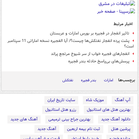
اخبار مرتبط
تاثیر انفجار در فجیره بر بورس امارات و عربستان
پشت پرده انفجار نفتکش‌ها چیست؟/ آیا الفجیره نسخه اماراتی 11 سپتامبر
است؟
انفجارهای فجیره خواب از سر شیوخ مرتجع پراند
پرسش‌های بی‌پاسخ حادثه بندر فجیره
برچسب‌ها
امارات
بندر فجیره
نفتکش
آپ آهنگ
موزیک شاه
سایت تاریخ ایران
بهترین هتل های استانبول
رزرو هتل استانبول
دانلود آهنگ جدید
بهترین جراح بینی ترمیمی
آهنگ های جدید
پرشین هتل
ثبت نام بیمه اربعین
آهنگ جدید
مزایده خودرو
خرید بلیط استخر
قیمت ورق آهن پرایس