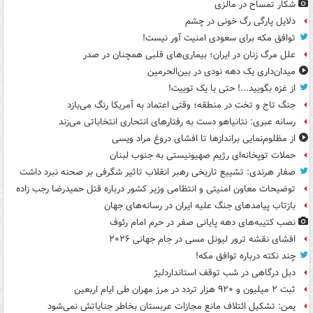
شکار تمساح در مالزی
دلایل پارگی رگ خونی در چشم
توافق مکه برای سعودی امنیت آور نیست!
علل مرگ زنان در ایران؛ بیماری‌های قلبی همچنان در صدر
میدان‌داری یک دهه نودی در بین‌الحرمین
از غزه بگویید...! حتی با یک توییت!
جنگ تاج و تخت در منطقه؛ وقتی اعتماد به آمریکا رنگ می‌بازد
رسانه عبری: نتانیاهو دست به رفتارهای انتحاری انتخاباتی می‌زند
از مظلوم‌نمایی براندازها تا افشای دروغ مراد ویسی
حملات توپخانه‌ای رژیم صهیونیستی به جنوب لبنان
صفار هرندی: تشییع تاریخی رهبر انقلاب تاثیر شگرفی بر صحنه نبرد داشت
توضیحات معاون امنیتی و انتظامی وزیر کشور درباره قتل حمیدرضا رجب زاده
بازتاب پیامدهای جنگ علیه ایران در رسانه‌های جهان
نصب کتیبه‌های دهه پایانی صفر در حرم امام رئوف
افشای نقشه ترور لیونل مسی در جام جهانی ۲۰۲۶
چند نکته درباره توافق مکه!
دبل درگاهی در شب توقف استانداردلیژ
ثبت ۲ میلیون و ۹۲۰ هزار تردد در مرز مهران طی ایام اربعین
یمن: تشکیل ائتلاف مانع مجازات عربستان بخاطر جنایاتش نمی‌شود