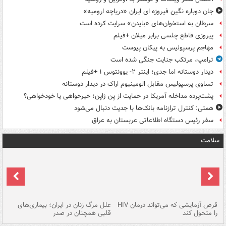
جان دوباره نگین فیروزه ای ایران «دریاچه ارومیه»
سرطان به استخوان‌های «بایدن» سرایت کرده است
پیروزی قاطع چلسی برابر میلان +فیلم
مهاجم پرسپولیس به پیکان پیوست
ترامپ، مرتکب جنایت جنگی شده است
دیدار دوستانه اما جدی؛ اینتر ۲- یوونتوس ۱ +فیلم
تساوی پرسپولیس مقابل الومینیوم اراک در دیدار دوستانه
پشت‌پرده مداخله آمریکا در حمایت از یِن ژاپن؛ خیرخواهی یا خودخواهی؟
همتی: کنترل ترازنامه بانک‌ها با جدیت دنبال می‌شود
سفر رئیس دستگاه اطلاعاتی عربستان به عراق
سلامت
ر
قرص آزمایشی که می‌تواند درمان HIV
علل مرگ زنان در ایران؛ بیماری‌های
تن
را متحول کند
قلبی همچنان در صدر
طب