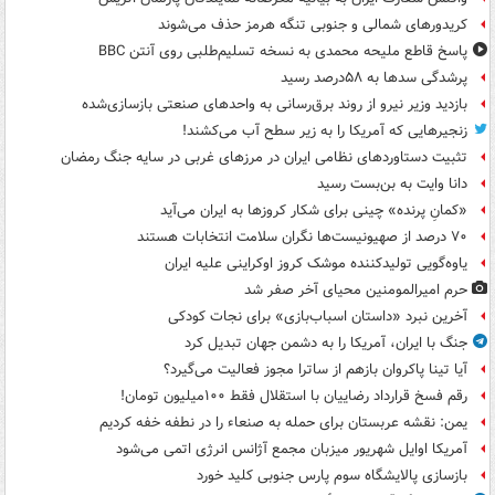
کریدورهای شمالی و جنوبی تنگه هرمز حذف می‌شوند
پاسخ قاطع ملیحه محمدی به نسخه تسلیم‌طلبی روی آنتن BBC
پرشدگی سدها به ۵۸درصد رسید
بازدید وزیر نیرو از روند برق‌رسانی به واحدهای صنعتی بازسازی‌شده
زنجیرهایی که آمریکا را به زیر سطح آب می‌کشند!
تثبیت دستاوردهای نظامی ایران در مرزهای غربی در سایه جنگ رمضان
دانا وایت به بن‌بست رسید
«کمانِ پرنده» چینی برای شکار کروزها به ایران می‌آید
۷۰ درصد از صهیونیست‌ها نگران سلامت انتخابات هستند
یاوه‌گویی تولیدکننده موشک کروز اوکراینی علیه ایران
حرم امیرالمومنین محیای آخر صفر شد
آخرین نبرد «داستان اسباب‌بازی» برای نجات کودکی
جنگ با ایران، آمریکا را به دشمن جهان تبدیل کرد
آیا تینا پاکروان بازهم از ساترا مجوز فعالیت می‌گیرد؟
رقم فسخ قرارداد رضاییان با استقلال فقط ۱۰۰میلیون تومان!
یمن: نقشه عربستان برای حمله به صنعاء را در نطفه خفه کردیم
آمریکا اوایل شهریور میزبان مجمع آژانس انرژی اتمی می‌شود
بازسازی پالایشگاه سوم پارس جنوبی کلید خورد