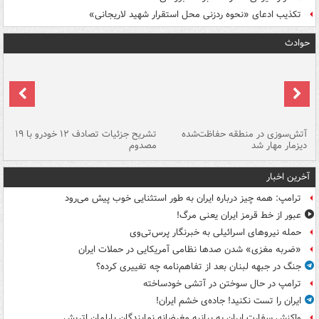
تکذیب ادعای «نحوه ردزنی محل استقرار شهید لاریجانی»
حوادث
تصادف مرگبار در محور اهواز–شوش ۲
آتش‌سوزی در منطقه حفاظت‌شده
تشریح جزئیات تصادف ۱۲ خودرو با ۱۹
پا
دیزمار مهار شد
مصدوم
آخرین اخبار
ترامپ: همه چیز درباره ایران به طور استثنایی خوب پیش می‌رود
عبور از خط قرمز ایران یعنی مرگ!
حمله نیروهای اسرائیلی به خبرنگار پرس‌تی‌وی
«ضربه مغزی» شدن صدها نظامی آمریکایی در حملات ایران
جنگ در جبهه لبنان بعد از تفاهم‌نامه چه تغییری کرده؟
ترامپ در حال سوختن در آتشی خودساخته
ایران را تست نکنید! جاده‌ی خشم ایران!
واکنش سفارت ایران به بیانیه مغرضانه نمایندگان پارلمان اتریش