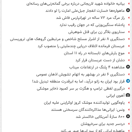
بیانیه خانواده شهید لاریجانی درباره برخی گمانه‌زنی‌های رسانه‌ای
ماهواره‌ها خسارت انفجار جبل‌علی امارت را لو دادند
راز مرگ مرد ۷۲ ساله در تهرانپارس فاش شد
پادشاه سنگین‌وزنی که در جهان رقیب ندارد
سناریوی بلاگر زن برای قتل شوهرش
دستگیری ۸ نفر از اشرار مسلح شاخص و مرتبطین گروهک های تروریستی
عربستان فرمانده ائتلاف دریایی چندملیتی را منصوب کرد
موج بارش‌های تابستانه در راه ۱۱ استان
دشان از دست عربستان فرار کرد
مشاهده ۴ پلنگ در ارتفاعات میناب
دستگیری ۶ نفر در بهشهر به اتهام تشویش اذهان عمومی
قرار بود ایران به زانو درآید، اما به ابرقدرت منطقه تبدیل شد!
درگیری لفظی ترامپ و هگزث بر سر کمبود ذخایر موشکی
آهوی ایرانی
یاوه‌گویی تولیدکننده موشک کروز اوکراینی علیه ایران
ونس: ایرانی‌ها مذاکره‌کنندگان سرسختی هستند
۸۰۰ سازۀ آمریکایی خاکستر شد
دردسر جدید برای سرخپوشان
ماهواره ایرانی که از سد ابرها عبور می‌کند