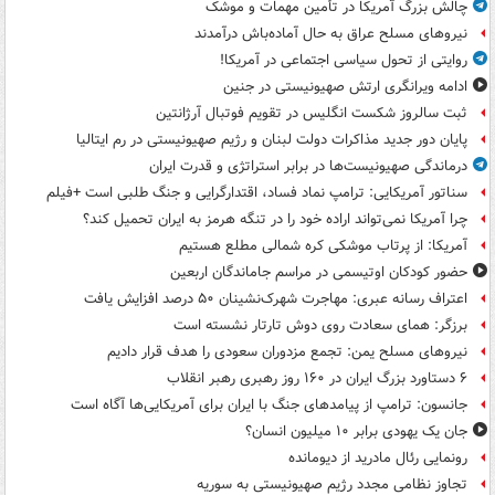
چالش بزرگ آمریکا در تأمین مهمات و موشک
نیروهای مسلح عراق به حال آماده‌باش درآمدند
روایتی از تحول سیاسی اجتماعی در آمریکا!
ادامه ویرانگری ارتش صهیونیستی در جنین
ثبت سالروز شکست انگلیس در تقویم فوتبال آرژانتین
پایان دور جدید مذاکرات دولت لبنان و رژیم صهیونیستی در رم ایتالیا
درماندگی صهیونیست‌ها در برابر استراتژی و قدرت ایران
سناتور آمریکایی: ترامپ نماد فساد، اقتدارگرایی و جنگ طلبی است +فیلم
چرا آمریکا نمی‌تواند اراده خود را در تنگه هرمز به ایران تحمیل کند؟
آمریکا: از پرتاب موشکی کره شمالی مطلع هستیم
حضور کودکان اوتیسمی در مراسم جاماندگان اربعین
اعتراف رسانه عبری: مهاجرت شهرک‌نشینان ۵۰ درصد افزایش یافت
برزگر: همای سعادت روی دوش تارتار نشسته است
نیروهای مسلح یمن: تجمع مزدوران سعودی را هدف قرار دادیم
۶ دستاورد بزرگ ایران در ۱۶۰ روز رهبری رهبر انقلاب
جانسون: ترامپ از پیامدهای جنگ با ایران برای آمریکایی‌ها آگاه است
جان یک یهودی برابر ۱۰ میلیون انسان؟
رونمایی رئال مادرید از دیومانده
تجاوز نظامی مجدد رژیم صهیونیستی به سوریه