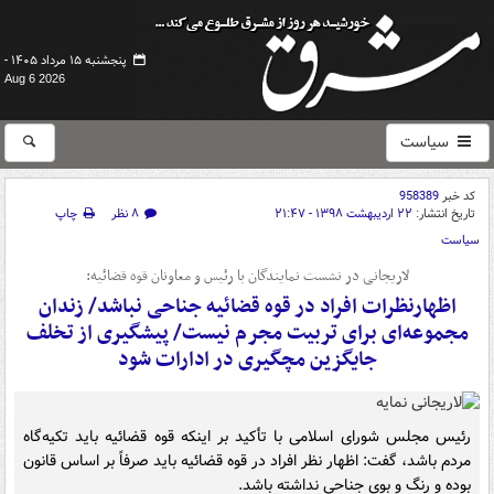
پنجشنبه ۱۵ مرداد ۱۴۰۵ -
Aug 6 2026
سیاست
کد خبر
958389
تاریخ انتشار:
۲۲ اردیبهشت ۱۳۹۸ - ۲۱:۴۷
۸ نظر
چاپ
سیاست
لاریجانی در نشست نمایندگان با رئیس و معاونان قوه قضائیه:
اظهارنظرات افراد در قوه قضائیه جناحی نباشد/ زندان
مجموعه‌ای برای تربیت مجرم نیست/ پیشگیری از تخلف
جایگزین مچگیری در ادارات شود
رئیس مجلس شورای اسلامی با تأکید بر اینکه قوه قضائیه باید تکیه‌گاه
مردم باشد، گفت: اظهار نظر افراد در قوه قضائیه باید صرفاً بر اساس قانون
بوده و رنگ و بوی جناحی نداشته باشد.