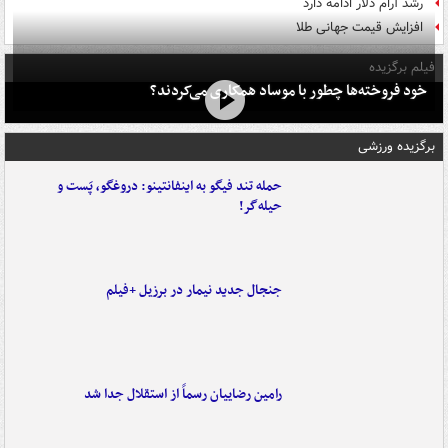
رشد آرام دلار ادامه دارد
افزایش قیمت جهانی طلا
فیلم برگزیده
خود فروخته‌ها چطور با موساد همکاری می‌کردند؟
برگزیده ورزشی
حمله تند فیگو به اینفانتینو: دروغگو، پَست‌ و
حیله‌گر!
جنجال جدید نیمار در برزیل +فیلم
رامین رضاییان رسماً از استقلال جدا شد