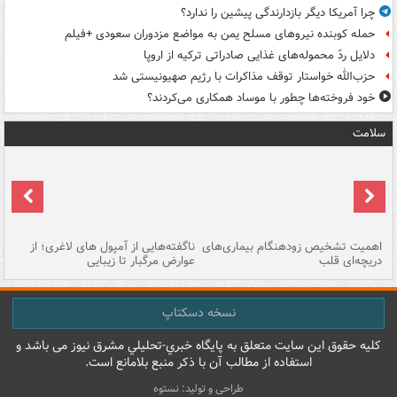
چرا آمریکا دیگر بازدارندگی پیشین را ندارد؟
حمله کوبنده نیروهای مسلح یمن به مواضع مزدوران سعودی +فیلم
دلایل ردّ محموله‌های غذایی صادراتی ترکیه از اروپا
حزب‌الله خواستار توقف مذاکرات با رژیم صهیونیستی شد
خود فروخته‌ها چطور با موساد همکاری می‌کردند؟
سلامت
اهمیت تشخیص زودهنگام بیماری‌های
ناگفته‌هایی از آمپول های لاغری؛ از
دریچه‌ای قلب
عوارض مرگبار تا زیبایی
تا
نسخه دسکتاپ
کليه حقوق اين سايت متعلق به پایگاه خبري-تحليلي مشرق نيوز می باشد و
استفاده از مطالب آن با ذکر منبع بلامانع است.
طراحی و تولید: نستوه