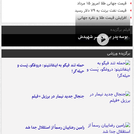
قیمت جهانی طلا امروز ۱۵ مرداد
قیمت نفت برنت به ۷۹ دلار رسید
افزایش قیمت طلا و نقره جهانی
فیلم برگزیده
بوسه‌ پدر بر پای پسر شهیدش
برگزیده ورزشی
حمله تند فیگو به اینفانتینو: دروغگو، پَست‌ و
حیله‌گر!
جنجال جدید نیمار در برزیل +فیلم
رامین رضاییان رسماً از استقلال جدا شد