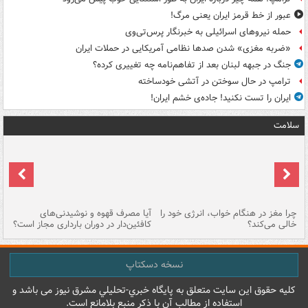
عبور از خط قرمز ایران یعنی مرگ!
حمله نیروهای اسرائیلی به خبرنگار پرس‌تی‌وی
«ضربه مغزی» شدن صدها نظامی آمریکایی در حملات ایران
جنگ در جبهه لبنان بعد از تفاهم‌نامه چه تغییری کرده؟
ترامپ در حال سوختن در آتشی خودساخته
ایران را تست نکنید! جاده‌ی خشم ایران!
سلامت
ت
چرا مغز در هنگام خواب، انرژی خود را
آیا مصرف قهوه و نوشیدنی‌های
چر
خالی می‌کند؟
کافئین‌دار در دوران بارداری مجاز است؟
می
نسخه دسکتاپ
کليه حقوق اين سايت متعلق به پایگاه خبري-تحليلي مشرق نيوز می باشد و
استفاده از مطالب آن با ذکر منبع بلامانع است.