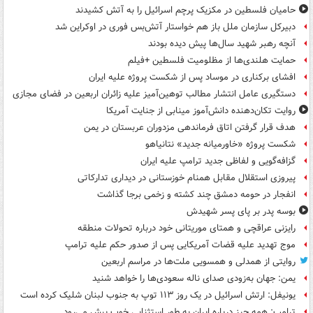
حامیان فلسطین در مکزیک پرچم اسرائیل را به آتش کشیدند
دبیرکل سازمان ملل باز هم خواستار آتش‌بس فوری در اوکراین شد
آنچه رهبر شهید سال‌ها پیش دیده بودند
حمایت هلندی‌ها از مظلومیت فلسطین +فیلم
افشای برکناری در موساد پس از شکست پروژه علیه ایران
دستگیری عامل انتشار مطالب توهین‌آمیز علیه زائران اربعین در فضای مجازی
روایت تکان‌دهنده دانش‌آموز مینابی از جنایت آمریکا
هدف قرار گرفتن اتاق‌ فرماندهی مزدوران عربستان در یمن
شکست پروژه «خاورمیانه جدید» نتانیاهو
گزافه‌گویی و لفاظی جدید ترامپ علیه ایران
پیروزی استقلال مقابل همنام خوزستانی در دیداری تدارکاتی
انفجار در حومه دمشق چند کشته و زخمی برجا گذاشت
بوسه‌ پدر بر پای پسر شهیدش
رایزنی عراقچی و همتای موریتانی خود درباره تحولات منطقه
موج تهدید علیه قضات آمریکایی پس از صدور حکم علیه ترامپ
روایتی از همدلی و همسویی ملت‌ها در مراسم اربعین
یمن: جهان به‌زودی صدای ناله سعودی‌ها را خواهد شنید
یونیفل: ارتش اسرائیل در یک روز ۱۱۳ توپ به جنوب لبنان شلیک کرده است
ترامپ: همه چیز درباره ایران به طور استثنایی خوب پیش می‌رود