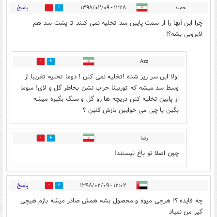
پاسخ
حمید
۱۱:۲۸ - ۱۳۹۸/۰۲/۰۹
11
5
چرا این آبها را از سمت پایین سد تخلیه نمی کنند تا پشت سد هم
لایروبی بشه؟!
Azz
0
7
اولا این سر ریز شده !تخلیه نمی کنن ! دوما تخلیه تقریبا از
وسط سد میشه که توربینا خراب نشن بخاطر گل و لای! سوما
از پایین تخلیه کنن دریچه ها رو گل و سنگ بگیره میشه
بگین با چی می خوایین بازش کنین ؟
رضا
2
0
چون اصلا تو باغ نیستند!
پاسخ
۱۲:۰۲ - ۱۳۹۸/۰۲/۰۹
11
7
چه فایده ؟! هرچی میوه و محصول بشه همش صادر میشه بازم هیچی
گیر من نمیاد