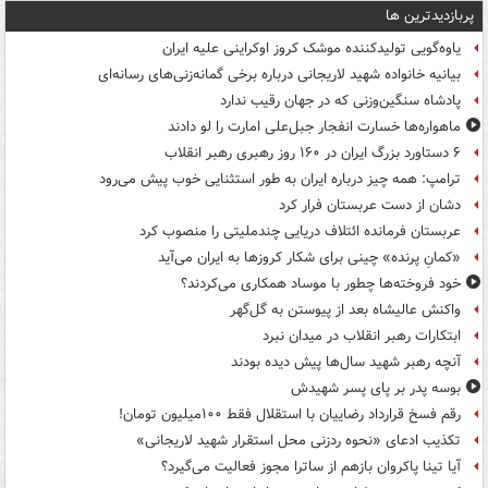
پربازدیدترین ها
یاوه‌گویی تولیدکننده موشک کروز اوکراینی علیه ایران
بیانیه خانواده شهید لاریجانی درباره برخی گمانه‌زنی‌های رسانه‌ای
پادشاه سنگین‌وزنی که در جهان رقیب ندارد
ماهواره‌ها خسارت انفجار جبل‌علی امارت را لو دادند
۶ دستاورد بزرگ ایران در ۱۶۰ روز رهبری رهبر انقلاب
ترامپ: همه چیز درباره ایران به طور استثنایی خوب پیش می‌رود
دشان از دست عربستان فرار کرد
عربستان فرمانده ائتلاف دریایی چندملیتی را منصوب کرد
«کمانِ پرنده» چینی برای شکار کروزها به ایران می‌آید
خود فروخته‌ها چطور با موساد همکاری می‌کردند؟
واکنش عالیشاه بعد از پیوستن به گل‌گهر
ابتکارات رهبر انقلاب در میدان نبرد
آنچه رهبر شهید سال‌ها پیش دیده بودند
بوسه‌ پدر بر پای پسر شهیدش
رقم فسخ قرارداد رضاییان با استقلال فقط ۱۰۰میلیون تومان!
تکذیب ادعای «نحوه ردزنی محل استقرار شهید لاریجانی»
آیا تینا پاکروان بازهم از ساترا مجوز فعالیت می‌گیرد؟