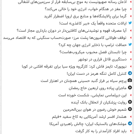
اذعان رسانه صهیونیست به موج بی‌سابقه فرار از سرزمین‌های اشغالی
چرا مغز در هنگام خواب، انرژی خود را خالی می‌کند؟
گرما برای پالایشگاه‌ها و منابع برق اروپا اضطرار آفرید
ایالات متحده واقعاً یک «ببر کاغذی» است!
آیا مصرف قهوه و نوشیدنی‌های کافئین‌دار در دوران بارداری مجاز است؟
توقف طولانی کامیون‌ها پشت مرز؛ صورت‌حساب سنگینی که به اقتصاد می‌رسد
حماقت ترامپ با ذخایر انرژی جهان چه کرد؟
چرا تابستان فصل محبوب میکروب‌هاست؟
دستگیری قاتل فراری در نوشهر
نیویورک تایمز فاش کرد: کارگروه ویژه سیا برای تفرقه افکنی در کوبا
کنترل کامل تنگه هرمز در دست ایران!
پرچم سیاه بر فراز گنبد حسینی همچنان در اهتزاز است
ماجرای پیاده روی اربعین حاج رمضان
این دیپلماسی نمایشی، شکست خورده است
روایت پزشکیان از انحلال بانک آینده
شمیم خوش رضوی در هوای بین‌الحرمین
هشدار افسر ارشد آمریکایی به کاخ سفید +فیلم
موشک‌های بالستیک ایران؛ چالش راهبردی آمریکا
باید افراد کارآمدتر را به کار گرفت