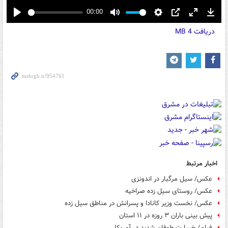
00:00
Play
Mute
Settings
PIP
Enter
Down
دریافت
4 MB
fullscreen
اخبار مرتبط
عکس/ سیل مرگبار در اندونزی
عکس/ روستای سیل زده صراخیه
عکس/ نخست وزیر کانادا و پسرانش در مناطق سیل زده
پیش بینی باران ۳ روزه در ۱۱ استان
فیلم/ خسارت طوفان شدید در آمریکا