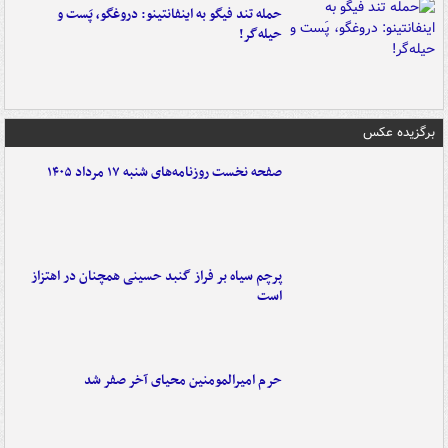
حمله تند فیگو به اینفانتینو: دروغگو، پَست‌ و
حیله‌گر!
برگزیده عکس
صفحه نخست روزنامه‌های شنبه ۱۷ مرداد ۱۴۰۵
پرچم سیاه بر فراز گنبد حسینی همچنان در اهتزاز
است
حرم امیرالمومنین محیای آخر صفر شد