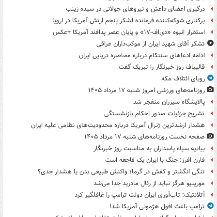
درگیری اعضای داعش و نیروهای جولانی در سیده زینب
برکناری شوکه‌کننده فرمانده لشکر پنجم ارتش آمریکا در اروپا
استقرار انبوه «دی‌اف‑۱۷» و پایان عصر پدافند آمریکا +عکس
تشکر آقای شهید ایران از موکب‌داران عراقی
ادامه ادعاهای سنتکام درباره محاصره دریایی ایران
قالیباف روز خبرنگار را تبریک گفت
رویای ائتلاف مکه
روزنامه‌های ورزشی امروز ‌شنبه ۱۷ مرداد ۱۴۰۵
پالایشگاه سیزران منفجر شد
تشریح جزئیات صدور احکام بازنشستگی
هشدار ارشدترین ژنرال آمریکا درباره محدودیت‌های نظامی علیه ایران
صفحه نخست روزنامه‌های شنبه ۱۷ مرداد ۱۴۰۵
بیانیه سپاه پاسداران به مناسبت روز خبرنگار
فارن افرز: جنگ با ایران یک فاجعه است
تنگی انگشتر و کفش در گرما؛ واکنش طبیعی بدن یا هشدار جدی؟
مورینیو هرگز نباید از رئال مادرید جدا می‌شد
آتلانتیک: تاب‌آوری ایران دولت ترامپ را غافلگیر کرد
ترامپ باعث افول هژمونی آمریکا شد!