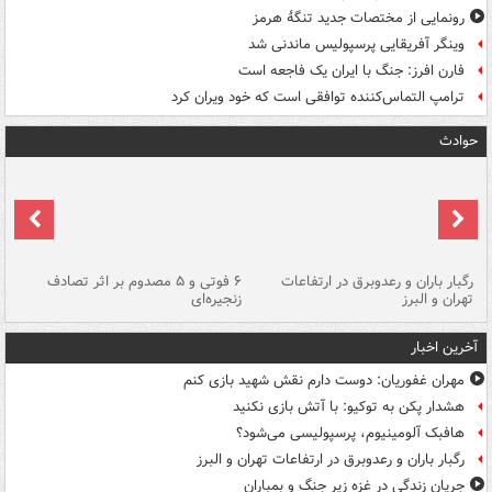
رونمایی از مختصات جدید تنگۀ هرمز
وینگر آفریقایی پرسپولیس ماندنی شد
فارن افرز: جنگ با ایران یک فاجعه است
ترامپ التماس‌کننده توافقی است که خود ویران کرد
حوادث
رگبار باران و رعدوبرق در ارتفاعات
۶ فوتی و ۵ مصدوم بر اثر تصادف
گر
تهران و البرز
زنجیره‌ای
قط
آخرین اخبار
مهران غفوریان: دوست دارم نقش شهید بازی کنم
هشدار پکن به توکیو: با آتش بازی نکنید
هافبک آلومینیوم، پرسپولیسی می‌شود؟
رگبار باران و رعدوبرق در ارتفاعات تهران و البرز
جریان زندگی در غزه زیر جنگ و بمباران