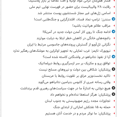
فشار هم‌زمان گرانی مواد اولیه و افت تقاضا بر بازار پلاستیک
رقابت ۲۸ والیبالیست برای حضور در فهرست نهایی تیم ملی
اسامی ژل‌های غیر مجاز شستشوی پوست منتشر شد
سندرز: ترامپ نماد فساد، اقتدارگرایی و جنگ‌طلبی است!
مراقب علائم هپاتیت باشید!
ادامه جنگ تا روی کار آمدن دولت جدید در آمریکا!
باغچه‌های خانگی در کاهش خطر ابتلا به دیابت موثرند
نگرانی تل‌آویو از گسترش پرونده‌های جاسوسی مرتبط با ایران
نیویورک تایمز: غرب تمایلی به تجهیز اوکراین به موشک‌های رهگیر ندارد
آیا از نفوذ نتانیاهو در واشنگتن کاسته شده است؟
توافق پرو و مکزیک بر سر ازسرگیری روابط دیپلماتیک
پزشکیان: شکافی بین دولت و نیروهای مسلح نیست
تاکید نخست‌وزیر عراق بر تقویت روابط با عربستان
وقتی رسانه عبری از کابوس بنیامین نتانیاهو می‌گوید
هیچ دولتی به اندازۀ ما در جهت سیاست‌های رهبری قدم برنداشت
پزشکیان: هرگز استعفا نداده‌ام و نخواهم داد
تجاوزات مجدد رژیم صهیونیستی به جنوب لبنان
حمله به ۱۵ نفتکش‌ اماراتی از ابتدای جنگ
پزشکیان: ما نوکر مردم و در خدمت آنان هستیم