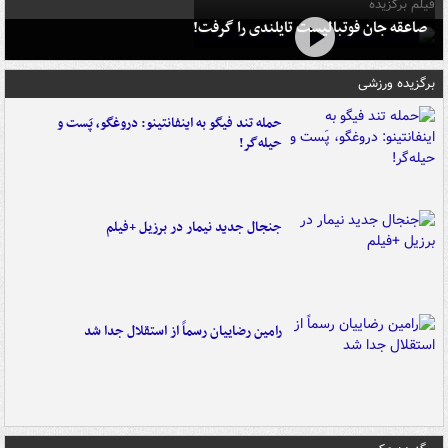
فیلم برگزیده
صاعقه جان فوتبالیست تایلندی را گرفت!
برگزیده ورزشی
حمله تند فیگو به اینفانتینو: دروغگو، پَست‌ و
حیله‌گر!
جنجال جدید نیمار در برزیل +فیلم
رامین رضاییان رسماً از استقلال جدا شد