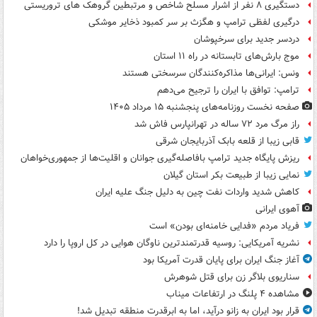
دستگیری ۸ نفر از اشرار مسلح شاخص و مرتبطین گروهک های تروریستی
درگیری لفظی ترامپ و هگزث بر سر کمبود ذخایر موشکی
دردسر جدید برای سرخپوشان
موج بارش‌های تابستانه در راه ۱۱ استان
ونس: ایرانی‌ها مذاکره‌کنندگان سرسختی هستند
ترامپ: توافق با ایران را ترجیح می‌دهم
صفحه نخست روزنامه‌های پنجشنبه ۱۵ مرداد ۱۴۰۵
راز مرگ مرد ۷۲ ساله در تهرانپارس فاش شد
قابی زیبا از قلعه بابک آذربایجان شرقی
ریزش پایگاه جدید ترامپ بافاصله‌گیری جوانان و اقلیت‌ها از جمهوری‌خواهان
نمایی زیبا از طبیعت بکر استان گیلان
کاهش شدید واردات نفت چین به دلیل جنگ علیه ایران
آهوی ایرانی
فریاد مردم «فدایی خامنه‌ای بودن» است
نشریه آمریکایی: روسیه قدرتمندترین ناوگان هوایی در کل اروپا را دارد
آغاز جنگ ایران برای پایان قدرت آمریکا بود
سناریوی بلاگر زن برای قتل شوهرش
مشاهده ۴ پلنگ در ارتفاعات میناب
قرار بود ایران به زانو درآید، اما به ابرقدرت منطقه تبدیل شد!