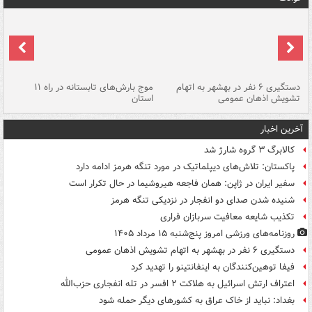
دستگیری ۶ نفر در بهشهر به اتهام
موج بارش‌های تابستانه در راه ۱۱
تشویش اذهان عمومی
استان
فا
آخرین اخبار
کالابرگ ۳ گروه شارژ شد
پاکستان: تلاش‌های دیپلماتیک در مورد تنگه هرمز ادامه دارد
سفیر ایران در ژاپن: همان فاجعه هیروشیما در حال تکرار است
شنیده شدن صدای دو انفجار در نزدیکی تنگه هرمز
تکذیب شایعه معافیت سربازان فراری
روزنامه‌های ورزشی امروز پنج‌شنبه ۱۵ مرداد ۱۴۰۵
دستگیری ۶ نفر در بهشهر به اتهام تشویش اذهان عمومی
فیفا توهین‌کنندگان به اینفانتینو را تهدید کرد
اعتراف ارتش اسرائیل به هلاکت ۲ افسر در تله انفجاری حزب‌الله
بغداد: نباید از خاک عراق به کشورهای دیگر حمله شود