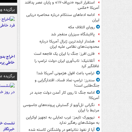
استقرار انبوه «دی‌اف‑۱۷» و پایان عصر پدافند
آمریکا +عکس
برگزیده و
ادامه ادعاهای سنتکام درباره محاصره دریایی
ایران
رویای ائتلاف مکه
پالایشگاه سیزران منفجر شد
هشدار ارشدترین ژنرال آمریکا درباره
محدودیت‌های نظامی علیه ایران
فارن افرز: جنگ با ایران یک فاجعه است
اخراج بدون
آتلانتیک: تاب‌آوری ایران دولت ترامپ را
خاطی پرس
غافلگیر کرد
ترامپ باعث افول هژمونی آمریکا شد!
برگزیده 
سندرز: ترامپ نماد فساد، اقتدارگرایی و
جنگ‌طلبی است!
ادامه جنگ تا روی کار آمدن دولت جدید در
آمریکا!
نگرانی تل‌آویو از گسترش پرونده‌های جاسوسی
مرتبط با ایران
نیویورک تایمز: غرب تمایلی به تجهیز اوکراین
نشست خبر
به موشک‌های رهگیر ندارد
خبرنگار
آیا از نفوذ نتانیاهو در واشنگتن کاسته شده