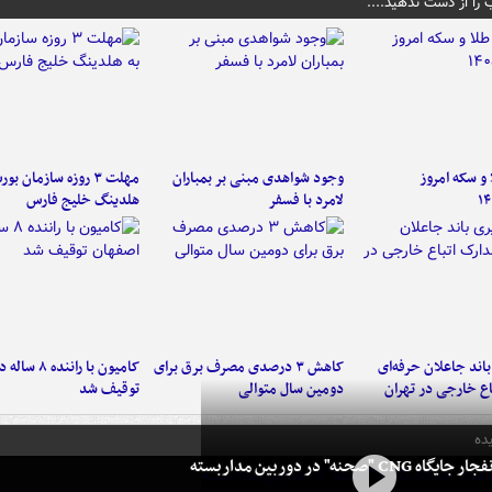
 را از دست ندهید....
و سکه امروز
وجود شواهدی مبنی بر بمباران
مهلت ۳ روزه سازمان بو
۱۴
لامرد با فسفر
هلدینگ خلیج فارس
اند جاعلان حرفه‌ای
کاهش ۳ درصدی مصرف برق برای
کامیون با رانن
اع خارجی در تهران
دومین سال متوالی
توقیف شد
ده
 CNG "صحنه" در دوربین مداربسته