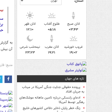
استان:
بیش
سع
بر
اذان صبح
طلوع آفتاب
اذان ظهر
حم
۱۲:۱۰
۰۵:۱۸
۰۳:۴۳
غروب خورشید
اذان مغرب
نیمه‌شب شرعی
آن بیش از ۱۴ متر، وزن بدون موشک آن ۵۱۲ کیلوگرم و برد آن هزار
۲۳:۲۳
۱۹:۲۱
۱۹:۰۲
منبع: فا
تازه های جهان
پرونده حقوقی جنایت جنگی آمریکا در میناب
به جریان افتاد
ادعای زلنسکی درباره تامین ماهانه موشک‌های
رهگیر توسط آمریکا
زنگ خطر پایان ذخایر دفاعی کشورهای خلیج