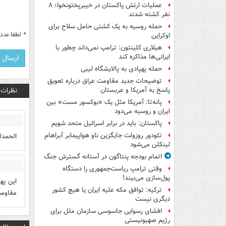
عملیات ارتش پاکستان در خیبرپختونخوا؛ ۸
نفر کشته شدند
حمله روسیه به یک کشتی حامل سلاح برای
*
لطفا عدد م
اوکراین
هیلاری کلینتون: ترامپ نمی‌داند چطور با
ایرانی‌ها مذاکره کند
حمله پهپادی به پالایشگاه لیبی
توضیحات جدید مقاومت عراق درباره تعویق
نظرات
پاسخ به آمریکا و عربستان
پانه‌تا: آمریکا مثل یک «بوکسور مست» بین
ایران و روسیه می‌دود
پاکستان: باید در برابر اسرائیل متحد شویم
تئودور روزولت جایگزین ناو هواپیمابر آبراهام
الحمدل
لینکلن می‌شود
اتمام بودجه پنتاگون در آستانه گسترش جنگ
وقتی ترامپ ریاست‌جمهوری را دستگاه
پول‌سازی می‌بیند!
این په
ترکیه: توافق مکه علیه ایران یا هیچ کشور
مقاوم
دیگری نیست
افشای رسوایی جاسوسی سازمان ملل برای
رژیم صهیونیستی