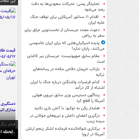
این مطالب
تحلیلگر یمنی: تحرکات سعودی‌ها به دقت
رصد می‌شود
اقدام ۱۱ سناتور آمریکایی برای توقف جنگ
علیه ایران
دعوت مجدد عربستان از نخست‌وزیر عراق برای
سفر به ریاض
پدیده اسرائیلی‌هایی که برای ایران جاسوسی
می‌کنند، پایان ندارد!
قیمت طلا 
۰۵/۰۵/۱۷
مقام سابق صهیونیست: عربستان ببر کاغذی
است
بازتاب «پیمان دفاعی مکه» در رسانه‌های
ترکیه
کدام فرضیات واشنگتن درباره جنگ با ایران
اشتباه از کار درآمد
پنتاگون دسترسی وزیر سابق نیروی هوایی
آمریکا را قطع کرد
دستگیری ب
هشدار پکن به توکیو: با آتش بازی نکنید
مدارک اتب
درگیری اعضای داعش و نیروهای جولانی در
سیده زینب
فیلم برگزی
برکناری شوکه‌کننده فرمانده لشکر پنجم ارتش
لحظه انفجار جایگاه
آمریکا در اروپا