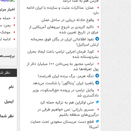
فارس هم به صدا درآمد
عمان: مذاکرات مثبت و سازنده با ایران ادامه
اخبار مرتب
دارد
حمله م
وقوع حادثه دریایی در ساحل عمان
یمن: س
تاکید الزیدی بر خروج نیروهای آمریکایی از
موشک‌ها
عراق در تاریخ تعیین شده
ادامه ل
نفوذ اطلاعاتی ایران در یگان فوق محرمانه
ارتش اسرائیل!
کوبا: فرمان اجرایی ترامپ باعث ایجاد بحران
برچسب‌ها
بشردوستانه شده
ترامپ مجبور به پس‌دادن ۱۰۰ میلیارد دلار از
پول تعرفه‌ها شد
نظر شم
تنگه هرمز، برگ برنده ایران قدرتمند!
راهبرد ایران "پنتاگون" را شکست می‌دهد
نام
وکیل ترامپ در پرونده حق‌السکوت، وزیر
دادگستری شد
ایمیل
حتی اوکراین هم به ترکیه حمله کرد
مسرور بارزانی: نمی خواهیم طرفی در
درگیری‌های منطقه باشیم
نظر شما 
قطع دست عربستان سعودیِ تحت حمایت
آمریکا