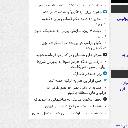
جزئیات جدید از نفتکش منفجر شده در هرمز
راهبرد ایران "پنتاگون" را شکست می‌دهد
صدور ۱۰ فقره حکم قصاص برای «کلثوم
اکبری»
مهلت ۳ روزه سازمان بورس به هلدینگ خلیج
فارس
وکیل ترامپ در پرونده حق‌السکوت، وزیر
دادگستری شد
 به
سردار علی عظمایی در کنار دو فرمانده شهید
بازگشایی تنگه هرمز منوط به پذیرش شروط
ایران از سوی آمریکاست
روز خبرنگار نامبارک!
حتی اوکراین هم به ترکیه حمله کرد
مسرور بارزانی: نمی خواهیم طرفی در
درگیری‌های منطقه باشیم
لحظه برخورد صاعقه به ساختمانی در نیویورک
هشدار نسبت به وفوع تندباد در تهران
خوشبینی بارسلونا به عملی شدن انتقال رودری
یانی صفر