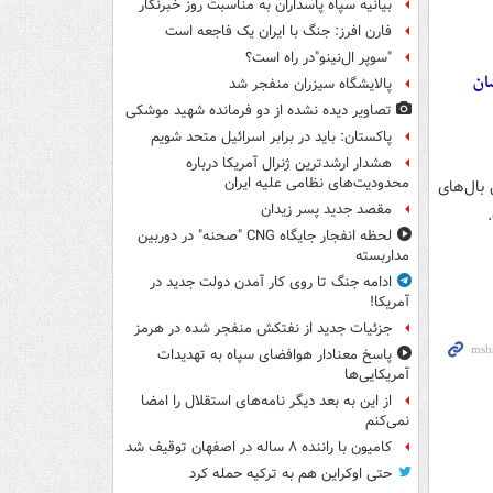
بیانیه سپاه پاسداران به مناسبت روز خبرنگار
فارن افرز: جنگ با ایران یک فاجعه است
"سوپر ال‌نینو"در راه است؟
ان
پالایشگاه سیزران منفجر شد
تصاویر دیده‌ نشده از دو فرمانده شهید موشکی
پاکستان: باید در برابر اسرائیل متحد شویم
هشدار ارشدترین ژنرال آمریکا درباره
محدودیت‌های نظامی علیه ایران
شت متر، ارتفاع آن ۲ متر و طول بال‌های
مقصد جدید پسر زیدان
لحظه انفجار جایگاه CNG "صحنه" در دوربین
مداربسته
ادامه جنگ تا روی کار آمدن دولت جدید در
آمریکا!
جزئیات جدید از نفتکش منفجر شده در هرمز
پاسخ معنادار هوافضای سپاه به تهدیدات
آمریکایی‌ها
از این به بعد دیگر نامه‌های استقلال را امضا
نمی‌کنم
کامیون با راننده ۸ ساله در اصفهان توقیف شد
حتی اوکراین هم به ترکیه حمله کرد