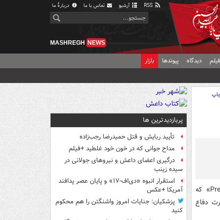
RSS
آرشیو
تماس با ما
دربارهٔ ما
MASHREGH
NEWS
یلم
دیدگاه
پیوندها
بازار
اپ
پربازدیدترین ها
تأیید ربایش و قتل حمیدرضا رجب‌زاده
مداح جوانی که در خون خود غلطید +فیلم
درگیری اعضای داعش و نیروهای جولانی در
سیده زینب
استقرار انبوه «دی‌اف‑۱۷» و پایان عصر پدافند
منابع یمنی می‌گویند که پهپاد پیشرفته جاسوسی « Predator MQ-1» که
آمریکا +عکس
رت دفاع
پزشکیان: جنایات امروز واشنگتن را هم محکوم
کنید