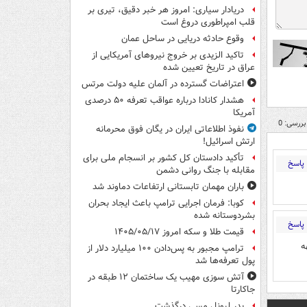
دریادار سیاری: امروز هر خبر دقیق، تیری بر
قلب امپراطوری دروغ است
وقوع حادثه دریایی در ساحل عمان
تاکید الزیدی بر خروج نیروهای آمریکایی از
عراق در تاریخ تعیین شده
اعتراضات گسترده در آلمان علیه دولت مرتس
هشدار کانادا درباره عواقب تعرفه ۵۰ درصدی
آمریکا
بررسی: 0
نفوذ اطلاعاتی ایران در یگان فوق محرمانه
ارتش اسرائیل!
تأکید دادستان کل کشور بر انسجام ملی برای
پاسخ
مقابله با جنگ روانی دشمن
باران مهمان تابستانی ارتفاعات دماوند شد
کوبا: فرمان اجرایی ترامپ باعث ایجاد بحران
بشردوستانه شده
پاسخ
قیمت طلا و سکه امروز ۱۴۰۵/۰۵/۱۷
ه
ترامپ مجبور به پس‌دادن ۱۰۰ میلیارد دلار از
پول تعرفه‌ها شد
آتش سوزی مهیب یک ساختمان ۱۲ طبقه در
جاکارتا
پدر لیونل مسی درگذشت