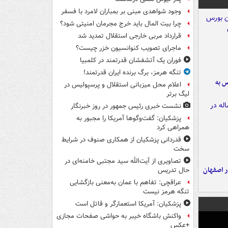
وجود شواهدی مبنی بر بمباران لامرد با فسفر
چرا بیت المال باید خرج مجرمان امنیتی شود؟
قرارداد مربی خارجی استقلال تمدید شد
ماجرای تصویب کنوانسیون خزر چیست؟
فوران یک آتشفشان قدرتمند در کلمبیا
تنگه هرمز، برگ برنده ایران قدرتمند!
رس به
اعلام محل میزبانی استقلال و پرسپولیس در
لیگ برتر
نشست خبری رئیس جمهور در روز خبرنگار
پزشکیان: گفت‌وگوها آمریکا را مجبور به
همراهی کرد
قدردانی پزشکیان از همکاری صنوف در شرایط
سخت
تصاویری از آیت‌الله سید مجتبی خامنه‌ای در
ده ۸ ساله در اصفهان
حال تدریس
عراقچی: تفاهم با عمان به‌معنی بازگشایی
تنگه هرمز نیست
پزشکیان: آمریکا استعمارگر و قاتل است
واکنش باشگاه خیبر به حواشی صفحات مجازی
+عکس