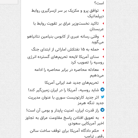
است؟
توافق پرو و مکزیک بر سر ازسرگیری روابط
دیپلماتیک
تاکید نخست‌وزیر عراق بر تقویت روابط با
عربستان
وقتی رسانه عبری از کابوس بنیامین نتانیاهو
می‌گوید
حمله به ۱۵ نفتکش‌ اماراتی از ابتدای جنگ
سنای آمریکا لایحه تحریم‌های گسترده انرژی
روسیه را تصویب کرد
معادله محاصره در برابر محاصره را ادامه
می‌دهیم
تحریم‌های جدید ضد ایرانی آمریکا
شاید روسیه، آمریکا را در ایران زمین‌گیر کند!
اثر جدید کارتونیست سوری با عنوان مدیریت
جدید تنگه هرمز
راز قدرت ایران، امنیت پایدار و بومی آن است!
به تعویق افتادن پاسخ مقاومت عراق به تجاوز
اخیر آمریکایی سعودی
حکم دادگاه آمریکا برای توقف ساخت سالن
رقص ترامپ