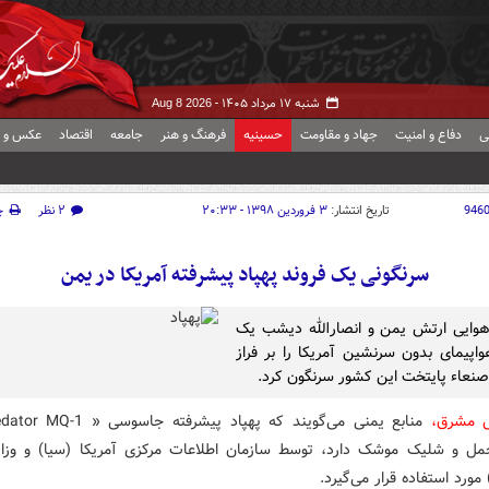
شنبه ۱۷ مرداد ۱۴۰۵ -
Aug 8 2026
ی
دفاع و امنیت
جهاد و مقاومت
حسینیه
فرهنگ و هنر
جامعه
اقتصاد
عکس و ف
946
تاریخ انتشار:
۳ فروردین ۱۳۹۸ - ۲۰:۳۳
۲ نظر
چ
سرنگونی یک فروند پهپاد پیشرفته آمریکا در یمن
هوایی ارتش یمن و انصارالله دیشب یک
واپیمای بدون سرنشین آمریکا را بر فراز
نعاء پایتخت این کشور سرنگون کرد.
ش مشرق،
مل و شلیک موشک دارد، توسط سازمان اطلاعات مرکزی آمریکا (سیا) و وزا
 مورد استفاده قرار می‌گیرد.