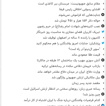
مقام سابق صهیونیست: عربستان ببر کاغذی است
افشای رسوایی اخلاقی رئیس فیفا
جنایت‌هایی که فراموش نمی‌شوند
حواله دلار ۱۵۴ هزار و ۴۵۱ تومان شد
نصب کتیبه‌های شهادت امام رضا(ع) در حرم رضوی
تبریک کاربران فضای مجازی به مناسبت روز خبرنگار
کامیون با راننده ۸ ساله در اصفهان توقیف شد
پزشکیان: جنایات امروز واشنگتن را هم محکوم کنید
"سوپر ال‌نینو"در راه است؟
قیمت طلا صعودی ماند
آتش سوزی مهیب یک ساختمان ۱۲ طبقه در جاکارتا
بازتاب «پیمان دفاعی مکه» در رسانه‌های ترکیه
وزارت دفاع: ایران در میدان دفاع مقتدر خواهد ماند
بیل مکانیکی ارتش صهیونی واژگون شد
مقصد جدید پسر زیدان
رسانه عبری زبان: روزهای سختی در انتظار ارتش اسرائیل است
چین ونیز شد!
کدام فرضیات واشنگتن درباره جنگ با ایران اشتباه از کار درآمد
آخرین وضعیت نبرد به روایت مهدی محمدی