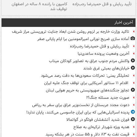
تأیید ربایش و قتل حمیدرضا رجب‌زاده
کامیون با راننده ۸ ساله در اصفهان
"س
توقیف شد
آخرین اخبار
تاکید وزارت خارجه بر لزوم روشن شدن ابعاد جنایت تروریستی مراز شریف
آماده سازی ضریح نورانی امیرالمومنین برا ایام پایانی صفر
تأیید ربایش و قتل حمیدرضا رجب‌زاده
آخرین وضعیت پرونده ساعدی‌نیا
واکنش مردم جنوب عراق به تصاویر کودکان میناب
خیابان‌های بمبئی غرق شدند
تحلیلگر یمنی: تحرکات سعودی‌ها به دقت رصد می‌شود
اقدام ۱۱ سناتور آمریکایی برای توقف جنگ علیه ایران
تجاوز جنگنده‌های صهیونیستی به حریم هوایی لبنان
صورت جدید مسئله جنگ؟!
دعوت مجدد عربستان از نخست‌وزیر عراق برای سفر به ریاض
پدیده اسرائیلی‌هایی که برای ایران جاسوسی می‌کنند، پایان ندارد!
فوران شدید آتشفشان فوئگو در گواتمالا
هدیه ویژه شهردار ترکیه‌ای به صلاح
قیمت نفت به ۸۳ دلار و ۵۵ سنت در هر بشکه رسید