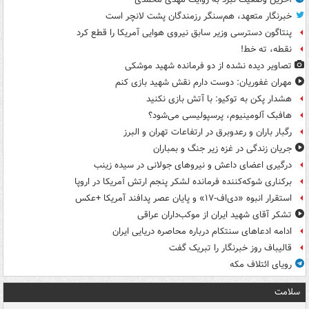
خبرنگار متعهد، هم‌سنگر رزمندگان پشت لانچر است
پنتاگون دسترسی وزیر سابق نیروی هوایی آمریکا را قطع کرد
نقطه، ته خط!
تصاویر دیده‌ نشده از دو فرمانده شهید موشکی
مهران غفوریان: دوست دارم نقش شهید بازی کنم
هشدار پکن به توکیو: با آتش بازی نکنید
هافبک آلومینیوم، پرسپولیسی می‌شود؟
رگبار باران و رعدوبرق در ارتفاعات تهران و البرز
جریان زندگی در غزه زیر جنگ و بمباران
درگیری اعضای داعش و نیروهای جولانی در سیده زینب
برکناری شوکه‌کننده فرمانده لشکر پنجم ارتش آمریکا در اروپا
استقرار انبوه «دی‌اف‑۱۷» و پایان عصر پدافند آمریکا +عکس
تشکر آقای شهید ایران از موکب‌داران عراقی
ادامه ادعاهای سنتکام درباره محاصره دریایی ایران
قالیباف روز خبرنگار را تبریک گفت
رویای ائتلاف مکه
سلامت