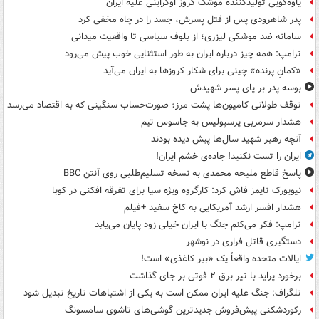
یاوه‌گویی تولیدکننده موشک کروز اوکراینی علیه ایران
پدر شاهرودی پس از قتل پسرش، جسد را در چاه مخفی کرد
سامانه ضد موشکی لیزری؛ از بلوف سیاسی تا واقعیت میدانی
ترامپ: همه چیز درباره ایران به طور استثنایی خوب پیش می‌رود
«کمانِ پرنده» چینی برای شکار کروزها به ایران می‌آید
بوسه‌ پدر بر پای پسر شهیدش
توقف طولانی کامیون‌ها پشت مرز؛ صورت‌حساب سنگینی که به اقتصاد می‌رسد
هشدار سرمربی پرسپولیس به جاسوس تیم
آنچه رهبر شهید سال‌ها پیش دیده بودند
ایران را تست نکنید! جاده‌ی خشم ایران!
پاسخ قاطع ملیحه محمدی به نسخه تسلیم‌طلبی روی آنتن BBC
نیویورک تایمز فاش کرد: کارگروه ویژه سیا برای تفرقه افکنی در کوبا
هشدار افسر ارشد آمریکایی به کاخ سفید +فیلم
ترامپ: فکر می‌کنم جنگ با ایران خیلی زود پایان می‌یابد
دستگیری قاتل فراری در نوشهر
ایالات متحده واقعاً یک «ببر کاغذی» است!
برخورد پراید با تیر برق ۲ فوتی بر جای گذاشت
تلگراف: جنگ علیه ایران ممکن است به یکی از اشتباهات تاریخ تبدیل شود
رکوردشکنی پیش‌فروش جدیدترین گوشی‌های تاشوی سامسونگ