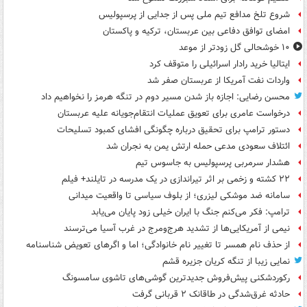
شروع تلخ مدافع تیم ملی پس از جدایی از پرسپولیس
امضای توافق دفاعی بین عربستان، ترکیه و پاکستان
۱۰ خوشحالی گل زودتر از موعد
ایتالیا خرید رادار اسرائیلی را متوقف کرد
واردات نفت آمریکا از عربستان صفر شد
محسن رضایی: اجازه باز شدن مسیر دوم در تنگه هرمز را نخواهیم داد
درخواست عامری برای تعویق عملیات انتقام‌جویانه علیه عربستان
دستور ترامپ برای تحقیق درباره چگونگی افشای کمبود تسلیحات
ائتلاف سعودی مدعی حمله ارتش یمن به نجران شد
هشدار سرمربی پرسپولیس به جاسوس تیم
۲۲ کشته و زخمی بر اثر تیراندازی در یک مدرسه در تایلند+ فیلم
سامانه ضد موشکی لیزری؛ از بلوف سیاسی تا واقعیت میدانی
ترامپ: فکر می‌کنم جنگ با ایران خیلی زود پایان می‌یابد
نیمی از آمریکایی‌ها از تشدید هرج‌ومرج در غرب آسیا می‌ترسند
از حذف نام همسر تا تغییر نام خانوادگی؛ اما و اگرهای تعویض شناسنامه
نمایی زیبا از تنگه کریان جزیره قشم
رکوردشکنی پیش‌فروش جدیدترین گوشی‌های تاشوی سامسونگ
حادثه غرق‌شدگی در طاقانک ۲ قربانی گرفت