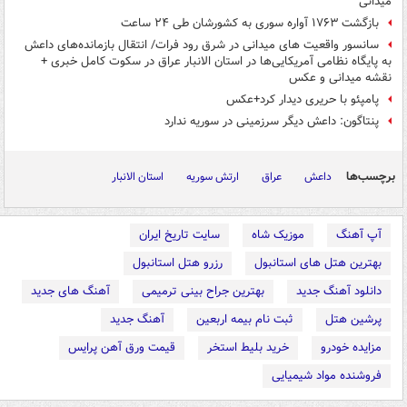
میدانی
بازگشت ‌۱۷۶۳ آواره سوری به کشورشان طی ۲۴ ساعت
سانسور واقعیت های میدانی در شرق رود فرات/ انتقال بازمانده‌های داعش
به پایگاه نظامی آمریکایی‌ها در استان الانبار عراق در سکوت کامل خبری +
نقشه میدانی و عکس
پامپئو با حریری دیدار کرد+عکس
پنتاگون: داعش دیگر سرزمینی در سوریه ندارد
برچسب‌ها
داعش
عراق
ارتش سوریه
استان الانبار
آپ آهنگ
موزیک شاه
سایت تاریخ ایران
بهترین هتل های استانبول
رزرو هتل استانبول
دانلود آهنگ جدید
بهترین جراح بینی ترمیمی
آهنگ های جدید
پرشین هتل
ثبت نام بیمه اربعین
آهنگ جدید
مزایده خودرو
خرید بلیط استخر
قیمت ورق آهن پرایس
فروشنده مواد شیمیایی