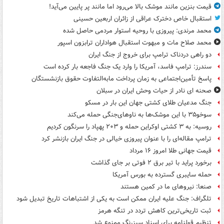
قیمت بنزین مانند موشک بالا می‌رود اما مانند پر پایین می‌آید!
استقبال خاص دخترک عراقی از زائران اربعین حسینی
محمد مرندی: پیروزی با روحیه استوار مردمی حاصل شده
محمد صلاح مات و مبهوت استقبال هواداران ترابزون اسپور
دو راهی دردناک ترامپ برای خروج از جنگ ایران
سندرز: ترامپ فاسد، آمریکا را وارد یک جنگ فاجعه بار کرده است
پاسخ تأمین‌اجتماعی به زمان پرداخت مابه‌التفاوت حقوق بازنشستگان
صحنه ای نادر از حیات وحش ایران در سبلان
جنگ مدعیان طلای کشتی جهان این بار در مسکو
سوخو۳۵ با این موشک‌ها به ناوهای‌جنگی حمله می‌کند
روسیه: به ۳ کشتی اوکراین حمله و ۲۰۳ پهپاد را سرنگون کردیم
ترامپ مقاله‌ای را با عنوان پیروزی خیالی در جنگ ایران بازنشر کرد
قیمت جهانی طلا امروز ۱۶ مرداد
برخورد پراید با تیر برق ۲ فوتی بر جای گذاشت
حمله سایبری گسترده به بورس آمریکا
صنعا: نیروهای ما در کمین‌ هستند
تلگراف: جنگ علیه ایران ممکن است به یکی از اشتباهات تاریخ تبدیل شود
ثبت تاریخی‌ترین کاهش تردد در تنگه هرمز
تنظیم قولنامه برای اسناد سبزرنگ ممنوع شد