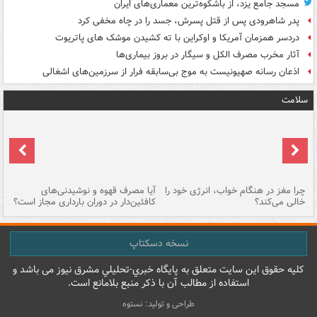
مسجد جامع یزد، از باشکوه‌ترین معماری‌های ایران
پدر شاهرودی پس از قتل پسرش، جسد را در چاه مخفی کرد
دردسر همزمان آمریکا و اوکراین با ته کشیدن موشک های پاتریوت
آثار مخرب مصرف الکل و سیگار در بروز بیماری‌ها
اذعان رسانه صهیونیست به موج بی‌سابقه فرار از سرزمین‌های اشغالی
سلامت
ت
چرا مغز در هنگام خواب، انرژی خود را
آیا مصرف قهوه و نوشیدنی‌های
چر
خالی می‌کند؟
کافئین‌دار در دوران بارداری مجاز است؟
می
نسخه دسکتاپ
کليه حقوق اين سايت متعلق به پایگاه خبري-تحليلي مشرق نيوز می باشد و
استفاده از مطالب آن با ذکر منبع بلامانع است.
طراحی و تولید: نستوه