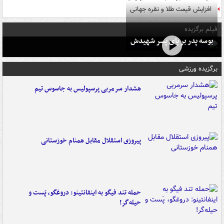
افزایش قیمت طلا و نقره جهانی
فیلم برگزیده
بوسه‌ پدر بر پای پسر شهیدش
برگزیده ورزشی
هشدار سرمربی پرسپولیس به جاسوس تیم
پیروزی استقلال مقابل همنام خوزستانی
حمله تند فیگو به اینفانتینو: دروغگو، پَست‌ و
حیله‌گر!