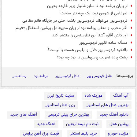
از پایان برنامه نود تا سایز شلوار وزیر خارجه بحرین
ضرغامی از شومن نود، یک بچه ننر ساخت!
فردوسی‌پور می‌تواند فردوسی‌پور باشد؛ حتی در جایگاه قائم مقامی
آثار مخرب و منفی برنامه نود از زبان مدیرعامل پیشین استقلال +فیلم
ای کاش آقای آشنا این نظرسنجی را منتشر کند
مسأله ساده تغییر فردوسی‌پور
بالاخره فردوسی‌پور دلال و ابلیس هست یا نیست؟
پشت پرده تخریب پرسپولیس در نود چه بود؟
برچسب‌ها
عادل فردوسی پور
عادل فردوسی‌پور
برنامه نود
رسانه ملی
آپ آهنگ
موزیک شاه
سایت تاریخ ایران
بهترین هتل های استانبول
رزرو هتل استانبول
دانلود آهنگ جدید
بهترین جراح بینی ترمیمی
آهنگ های جدید
پرشین هتل
ثبت نام بیمه اربعین
آهنگ جدید
مزایده خودرو
خرید بلیط استخر
قیمت ورق آهن پرایس