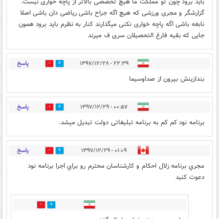
باید برود چون تو مملکت ما هیچ تخصصی بالاتر از پاچه خواری نیست.
گزارشگر و مجری ورزشی که هیچ اگه جراح باشی ریاضی دان باشی اصلا
نابغه باشی اگه پاچه خواری نکنی میگذارند کنار به نظرم باید برود همون
جایی که بقیه فارغ التحصیلان سری ف میرند
پاسخ
۲۲:۳۹ - ۱۳۹۷/۱۲/۲۸
29
29
بندازینش بیرون از صداوسیما
پاسخ
۰۰:۵۷ - ۱۳۹۷/۱۲/۲۹
13
21
برنامه نود کم کم به برنامه تبلیغاتی دولت تبدیل میشد.
پاسخ
۰۱:۰۹ - ۱۳۹۷/۱۲/۲۹
13
9
مجري برنامه زلال احكام و كارشناسان محترم رو براي اجرا برنامه نود
دعوت كنيد
0
0