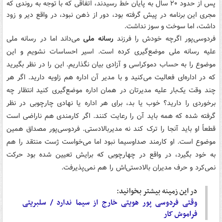
پس از حدود ۲۰ سال به پایان خط رسیدند، اتفاقی که با توجه به روندی که
مجری این برنامه در پیش گرفته بود، دور از ذهن نبود، در واقع دیر و زود
داشت، اما سوخت و سوز نداشت.
فردوسی‌پور اگرچه خودش را فرزند
رسانه ملی
می‌داند اما در رسانه ملی
علیه رسانه ملی موضع‌گیری کرده است. اسیر احساسات نشویم و این
موضوع را به حساب دموکراسی و آزادی بیان نگذاریم. این را در نظر بگیرید
که در اداره‌ای فعالیت می‌کنید و با مدیر آن اداره هم زاویه دارید. اگر هر
چند وقت یک‌بار علیه مدیرتان در همان اداره موضع‌گیری کنید انتظار چه
برخوردی را دارید؟ خوب یا بد، برای هر اداره یا نهادی چارچوبی در نظر
گرفته شده که همه باید آن را رعایت کنند. اگر کارمندی هم ناراضی است
قطعاً او باید آنجا را ترک کند نه
مدیربالادستی
. فردوسی‌پور مصداق همین
موضوع است. او کارمند صداوسیما نبود اما می‌خواست ژست منتقد را هم
به خود بگیرد، در واقع در چهارچوبی که برایش تعیین شده بود حرکت
نمی‌کرد و حرف مدیران بالادستی‌اش را هم نمی‌پذیرفت.
در این زمینه بیشتر بخوانید:
وقتی فردوسی پور هویتی خارج از سیما ندارد /
سلبریتی
فراموش کار