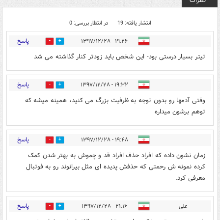
نظرات
انتشار یافته: 19
در انتظار بررسی: 0
پاسخ
۱۹:۲۶ - ۱۳۹۷/۱۲/۲۸
48
82
تیتر بسیار درستی بود- این شخص باید زودتر کنار گذاشته می شد
پاسخ
۱۹:۳۲ - ۱۳۹۷/۱۲/۲۸
39
48
وقتی آدمها رو بدون توجه به ظرفیت بزرگ می کنید، همینه میشه که
توهم برشون میداره
پاسخ
۱۹:۴۸ - ۱۳۹۷/۱۲/۲۸
17
25
زمان نشون داده که افراد حذف افراد قد و چموش به بهتر شدن کمک
کرده نمونه ش رحمتی که حذفش پدیده ای مثل بیرانوند رو به فوتبال
معرفی کرد.
پاسخ
علی
۲۱:۱۶ - ۱۳۹۷/۱۲/۲۸
13
35