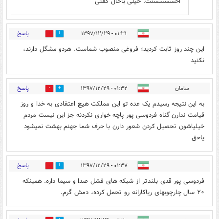
احسسسسنت. خیلی باحال گفتی
پاسخ
۰۱:۳۱ - ۱۳۹۷/۱۲/۲۹
2
5
این چند روز ثابت کردید؛ فروغی منصوب شماست. هردو مشگل دارند،
نکنید
پاسخ
سامان
۰۱:۳۲ - ۱۳۹۷/۱۲/۲۹
3
12
به این نتیجه رسیدم یک عده تو این مملکت هیچ اعتقادی به خدا و روز
قیامت ندارن گناه فردوسی پور پاچه خواری نکردنه جز این نیست مردم
خیلیاشون تحصیل کردن شعور دارن با حرف شما جهنم بهشت نمیشود
یاحق
پاسخ
۰۱:۳۷ - ۱۳۹۷/۱۲/۲۹
10
11
فردوسی پور قدی بلندتر از شبکه های فشل صدا و سیما داره. همینکه
۲۰ سال چارچوبهای ریاکارانه رو تحمل کرده، دمش گرم.