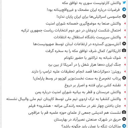
واکنش کارتونیست سوری به توافق مکه
فرضیات درباره ایران مضحک و غیرواقع‌بینانه بود!
جاسوسی اسرائیلی‌ها برای ایران پایان ندارد!
واکنش صنعا به موضع‌گیری خصمانه شورای امنیت
احتمال شکست اردوغان در دور دوم انتخابات ریاست جمهوری ترکیه
واکنش سرپرست باشگاه استقلال به انتقادات
آتش‌سوزی گسترده در ارتفاعات لبنان توسط صهیونیست‌ها
کاریکاتور/ کمال شرف توافق مکه را به سخره گرفت
شوک شبانه به تراکتور با حضور نکونام
جنگ ایران ده‌ها هزار شغل را در آمریکا از بین برد
رویترز: دموکرات‌ها قصد انجام تحقیقات علیه ترامپ را دارند
پرتاب تخم‌مرغ به سمت نخست‌وزیر کوزوو در وسط پارلمان!
نقشه کشی برای فتنه و اصرار بر دروغ
واکنش عربستان و قطر به بیانیه شورای امنیت درباره یمن
واکنش کشفیا به ترک اردوی تیم ملی توسط کاپیتان تیم ملی والیبال نشسته
جان باختن چهار نفر در سانحه رانندگی مراغه - هشترود+ فیلم
نشست هم اندیشی جمعی از علمای حوزه علمیه قم با عراقچی
حریق در شهرک صنعتی نصیرآباد در بهارستان
مذاکرات تنگه با عمان باید چگونه باشد؟