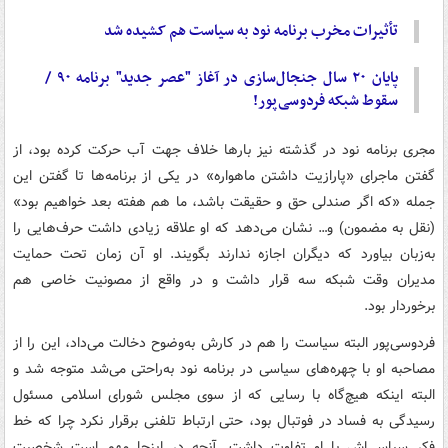
تأثیرات مخرب برنامه نود به سیاست هم کشیده شد
پایان ۲۰ سال جنجال‌سازی در آغاز "عصر جدید" برنامه ۹۰ /
سقوط شبکه فردوسی‌پور!
مجری برنامه نود در گذشته نیز بارها خلاف جهت آب حرکت کرده بود، از
گفتن ماجرای «پارازیت داشتن ماهواره» در یکی از برنامه‌ها تا گفتن این
جمله «که اگر صندلی حق و حقیقت باشد، ما هم هفته بعد خواهیم بود»
(نقل به مضمون) و… نشان می‌دهد که او علاقه زیادی داشت حرف‌هایی را
به‌زبان بیاورد که دیگران اجازه ندارند بگویند. او آن زمان تحت حمایت
مدیران وقت شبکه سه قرار داشت و در واقع از مصونیت خاصی هم
برخوردار بود.
فردوسی‌پور البته سیاست را هم در کارش به‌وضوح دخالت می‌داد، این را از
مصاحبه او با چهره‌های سیاسی در برنامه نود به‌راحتی می‌شد متوجه شد و
البته اینکه هیچ‌گاه با رسایی که از سوی مجلس شورای اسلامی مسئول
رسیدگی به فساد در فوتبال بود، حتی ارتباط تلفنی برقرار نکرد چرا که خط
فکر سیاسی‌اش با او تفاوت داشت. آنچه در اینجا مهم است شخصیت