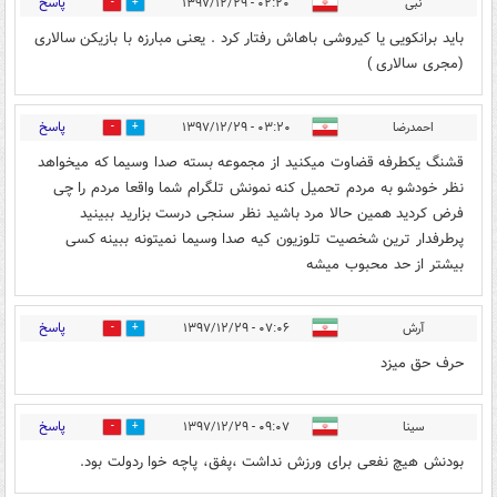
پاسخ
نبی
۰۲:۲۰ - ۱۳۹۷/۱۲/۲۹
4
7
باید برانکویی یا کیروشی باهاش رفتار کرد . یعنی مبارزه با بازیکن سالاری
(مجری سالاری )
پاسخ
احمدرضا
۰۳:۲۰ - ۱۳۹۷/۱۲/۲۹
5
10
قشنگ یکطرفه قضاوت میکنید از مجموعه بسته صدا وسیما که میخواهد
نظر خودشو به مردم تحمیل کنه نمونش تلگرام شما واقعا مردم را چی
فرض کردید همین حالا مرد باشید نظر سنجی درست بزارید ببینید
پرطرفدار ترین شخصیت تلوزیون کیه صدا وسیما نمیتونه ببینه کسی
بیشتر از حد محبوب میشه
پاسخ
آرش
۰۷:۰۶ - ۱۳۹۷/۱۲/۲۹
8
11
حرف حق میزد
پاسخ
سینا
۰۹:۰۷ - ۱۳۹۷/۱۲/۲۹
6
10
بودنش هیچ نفعی برای ورزش نداشت ،پفق، پاچه خوا ردولت بود.