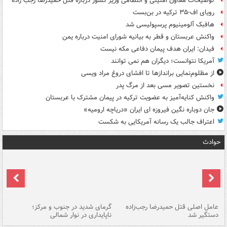
توضیحات معاون امنیتی و انتظامی وزیر کشور درباره قتل حمیدرضا رجب زاده
رویای اف-۳۵ ترکیه در بن‌بست
هافبک آلومینیوم پرسپولیسی شد
واکنش عربستان و قطر به بیانیه شورای امنیت درباره یمن
فیدان: ایران هدف پیمان دفاعی مکه نیست
آمریکا نتوانست؛ دیگران هم نمی توانند
از مظلوم‌نمایی براندازها تا افشای دروغ مراد ویسی
نخستین تصویر مسی بعد از مرگ پدر
واکنش کنایه‌آمیز به عضویت ترکیه در پیمان مشترک با عربستان
جان دوباره نگین فیروزه ای ایران «دریاچه ارومیه»
اعتراف جالب یک رسانه آمریکایی به شکست
حوادث
عامل اصلی قتل حمیدرضا رجب‌زاده
گرمای شدید در جنوب و مرکز؛
جا
دستگیر شد
ناپایداری در نوار شمالی
مر