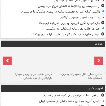
نخستین تصویر مسی بعد از مرگ پدر
از مظلوم‌نمایی براندازها تا افشای دروغ مراد ویسی
واکنش کنایه‌آمیز به عضویت ترکیه در پیمان مشترک با عربستان
پشت پرده تغییر سرمربی تراکتور
جان دوباره نگین فیروزه ای ایران «دریاچه ارومیه»
اعتراف جالب یک رسانه آمریکایی به شکست
شوخی حاج‌قاسم با خبرنگار در عملیات آزادسازی بوکمال
حوادث
عامل اصلی قتل حمیدرضا رجب‌زاده
گرمای شدید در جنوب و مرکز؛
جا
دستگیر شد
ناپایداری در نوار شمالی
مر
آخرین اخبار
عراقچی: ما نه فراموش می‌کنیم نه می‌بخشیم
اذعان آمریکا به عبور ده‌ها کشتی از محاصره ایران