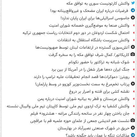
واکنش کارتونیست سوری به توافق مکه
فرضیات درباره ایران مضحک و غیرواقع‌بینانه بود!
جاسوسی اسرائیلی‌ها برای ایران پایان ندارد!
واکنش صنعا به موضع‌گیری خصمانه شورای امنیت
احتمال شکست اردوغان در دور دوم انتخابات ریاست جمهوری ترکیه
واکنش سرپرست باشگاه استقلال به انتقادات
آتش‌سوزی گسترده در ارتفاعات لبنان توسط صهیونیست‌ها
کاریکاتور/ کمال شرف توافق مکه را به سخره گرفت
شوک شبانه به تراکتور با حضور نکونام
جنگ ایران ده‌ها هزار شغل را در آمریکا از بین برد
رویترز: دموکرات‌ها قصد انجام تحقیقات علیه ترامپ را دارند
پرتاب تخم‌مرغ به سمت نخست‌وزیر کوزوو در وسط پارلمان!
نقشه کشی برای فتنه و اصرار بر دروغ
واکنش عربستان و قطر به بیانیه شورای امنیت درباره یمن
واکنش کشفیا به ترک اردوی تیم ملی توسط کاپیتان تیم ملی والیبال نشسته
جان باختن چهار نفر در سانحه رانندگی مراغه - هشترود+ فیلم
نشست هم اندیشی جمعی از علمای حوزه علمیه قم با عراقچی
حریق در شهرک صنعتی نصیرآباد در بهارستان
مذاکرات تنگه با عمان باید چگونه باشد؟