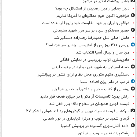
جشن برداشت انگور در ترشیز
دلیل جدایی رامین رضاییان از استقلال چه بود؟
عراقچی: اکنون هیچ مذاکره‌ای با آمریکا نداریم
عراقچی: ایران بر عهد مقاومت خود پابرجا ایستاده است
حضور سخنگوی سپاه بر سر مزار شهید سلیمانی
عامل اصلی قتل حمیدرضا رجب‌زاده دستگیر شد
بررسی ۳۰۰ روز پس از آتش‌بس: چه بر سر غزه آمد؟
مرد سال والیبال آسیا انتخاب شد
عادی‌سازی تولید زیرزمینی در نمایش خانگی
حمله اسرائیل به شهرستان نبطیه در جنوب لبنان
دستگیری متهم متواری مخل نظام ارزی کشور در پیرانشهر
ترامپ در دام ایران افتاده است!
رونمایی از کتاب محرم و عاشورا با حضور عراقچی
ارتش یمن: تاسیسات آرامکو را در جیزان هدف قرار دادیم
قیمت خودرو همچنان در سطوح بالا؛ بازار قفل شد
سرکشی فرمانده سپاه تهران از گردان‌های پدافند هوایی لشکر ۲۷
گرمای شدید در جنوب و مرکز؛ ناپایداری در نوار شمالی
ادامه آتش‌سوزی گسترده در بریتیش کلمبیا
پشت پرده تغییر سرمربی تراکتور