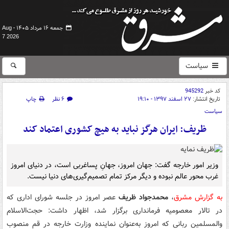
جمعه ۱۶ مرداد ۱۴۰۵ -
Aug
7 2026
سیاست
کد خبر
945292
تاریخ انتشار:
۲۷ اسفند ۱۳۹۷ - ۱۹:۱۰
۶ نظر
چاپ
سیاست
ظریف: ایران هرگز نباید به هیچ کشوری اعتماد کند
وزیر امور خارجه گفت: جهان امروز، جهانِ پساغربی است، در دنیای امروز
غرب محور عالم نبوده و دیگر مرکز تمام تصمیم‌گیری‌های دنیا نیست.
به گزارش مشرق
،
محمدجواد ظریف
عصر امروز در جلسه شورای اداری که
در تالار معصومیه فرمانداری برگزار شد، اظهار داشت: حجت‌الاسلام
والمسلمین ربانی که امروز به‌عنوان نماینده وزارت خارجه در قم منصوب