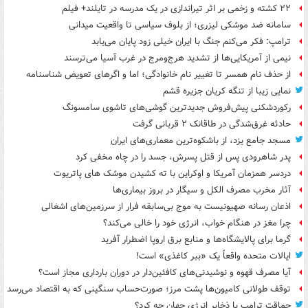
۲۲ کشته و زخمی بر اثر تیراندازی در یک مدرسه در تایلند+ فیلم
سامانه ضد موشکی لیزری؛ از بلوف سیاسی تا واقعیت میدانی
ترامپ: فکر می‌کنم جنگ با ایران خیلی زود پایان می‌یابد
نیمی از آمریکایی‌ها از تشدید هرج‌ومرج در غرب آسیا می‌ترسند
از حذف نام همسر تا تغییر نام خانوادگی؛ اما و اگرهای تعویض شناسنامه
نمایی زیبا از تنگه کریان جزیره قشم
رکوردشکنی پیش‌فروش جدیدترین گوشی‌های تاشوی سامسونگ
حادثه غرق‌شدگی در طاقانک ۲ قربانی گرفت
مسجد جامع یزد، از باشکوه‌ترین معماری‌های ایران
پدر شاهرودی پس از قتل پسرش، جسد را در چاه مخفی کرد
دردسر همزمان آمریکا و اوکراین با ته کشیدن موشک های پاتریوت
آثار مخرب مصرف الکل و سیگار در بروز بیماری‌ها
اذعان رسانه صهیونیست به موج بی‌سابقه فرار از سرزمین‌های اشغالی
چرا مغز در هنگام خواب، انرژی خود را خالی می‌کند؟
گرما برای پالایشگاه‌ها و منابع برق اروپا اضطرار آفرید
ایالات متحده واقعاً یک «ببر کاغذی» است!
آیا مصرف قهوه و نوشیدنی‌های کافئین‌دار در دوران بارداری مجاز است؟
توقف طولانی کامیون‌ها پشت مرز؛ صورت‌حساب سنگینی که به اقتصاد می‌رسد
حماقت ترامپ با ذخایر انرژی جهان چه کرد؟