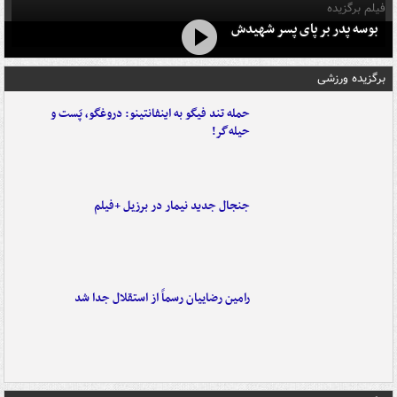
فیلم برگزیده
بوسه‌ پدر بر پای پسر شهیدش
برگزیده ورزشی
حمله تند فیگو به اینفانتینو: دروغگو، پَست‌ و
حیله‌گر!
جنجال جدید نیمار در برزیل +فیلم
رامین رضاییان رسماً از استقلال جدا شد