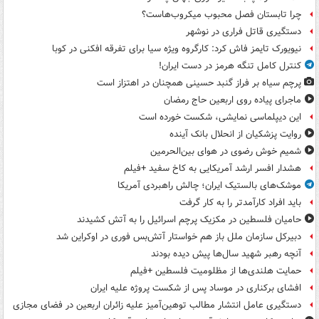
چرا تابستان فصل محبوب میکروب‌هاست؟
دستگیری قاتل فراری در نوشهر
نیویورک تایمز فاش کرد: کارگروه ویژه سیا برای تفرقه افکنی در کوبا
کنترل کامل تنگه هرمز در دست ایران!
پرچم سیاه بر فراز گنبد حسینی همچنان در اهتزاز است
ماجرای پیاده روی اربعین حاج رمضان
این دیپلماسی نمایشی، شکست خورده است
روایت پزشکیان از انحلال بانک آینده
شمیم خوش رضوی در هوای بین‌الحرمین
هشدار افسر ارشد آمریکایی به کاخ سفید +فیلم
موشک‌های بالستیک ایران؛ چالش راهبردی آمریکا
باید افراد کارآمدتر را به کار گرفت
حامیان فلسطین در مکزیک پرچم اسرائیل را به آتش کشیدند
دبیرکل سازمان ملل باز هم خواستار آتش‌بس فوری در اوکراین شد
آنچه رهبر شهید سال‌ها پیش دیده بودند
حمایت هلندی‌ها از مظلومیت فلسطین +فیلم
افشای برکناری در موساد پس از شکست پروژه علیه ایران
دستگیری عامل انتشار مطالب توهین‌آمیز علیه زائران اربعین در فضای مجازی