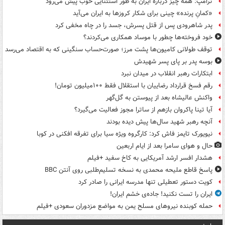
ترامپ: همه چیز درباره ایران به طور استثنایی خوب پیش می‌رود
«کمانِ پرنده» چینی برای شکار کروزها به ایران می‌آید
پدر شاهرودی پس از قتل پسرش، جسد را در چاه مخفی کرد
خود فروخته‌ها چطور با موساد همکاری می‌کردند؟
توقف طولانی کامیون‌ها پشت مرز؛ صورت‌حساب سنگینی که به اقتصاد می‌رسد
بوسه‌ پدر بر پای پسر شهیدش
ابتکارات رهبر انقلاب در میدان نبرد
رقم فسخ قرارداد رضاییان با استقلال فقط ۱۰۰میلیون تومان!
واکنش عالیشاه بعد از پیوستن به گل‌گهر
آیا تینا پاکروان بازهم از ساترا مجوز فعالیت می‌گیرد؟
آنچه رهبر شهید سال‌ها پیش دیده بودند
نیویورک تایمز فاش کرد: کارگروه ویژه سیا برای تفرقه افکنی در کوبا
حال و هوای سامرا بعد از ایام اربعین
هشدار افسر ارشد آمریکایی به کاخ سفید +فیلم
پاسخ قاطع ملیحه محمدی به نسخه تسلیم‌طلبی روی آنتن BBC
کویت دستور تعطیلی تنها مدرسه ایرانی را صادر کرد
ایران را تست نکنید! جاده‌ی خشم ایران!
حمله کوبنده نیروهای مسلح یمن به مواضع مزدوران سعودی +فیلم