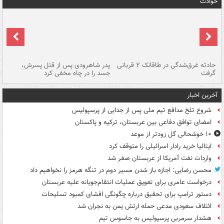
حوادث
شته
حادثه غرق‌شدگی در طاقانک ۲ قربانی
پدر شاهرودی پس از قتل پسرش،
دس
گرفت
جسد را در چاه مخفی کرد
آخرین اخبار
شروع تلخ مدافع تیم ملی پس از جدایی از پرسپولیس
امضای توافق دفاعی بین عربستان، ترکیه و پاکستان
۱۰ خوشحالی گل زودتر از موعد
ایتالیا خرید رادار اسرائیلی را متوقف کرد
واردات نفت آمریکا از عربستان صفر شد
محسن رضایی: اجازه باز شدن مسیر دوم در تنگه هرمز را نخواهیم داد
درخواست عامری برای تعویق عملیات انتقام‌جویانه علیه عربستان
دستور ترامپ برای تحقیق درباره چگونگی افشای کمبود تسلیحات
ائتلاف سعودی مدعی حمله ارتش یمن به نجران شد
هشدار سرمربی پرسپولیس به جاسوس تیم