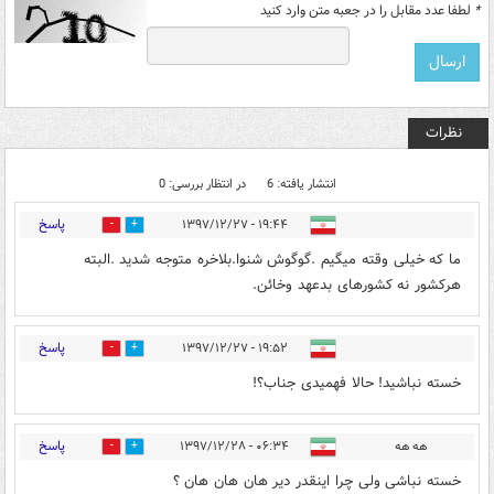
*
لطفا عدد مقابل را در جعبه متن وارد کنید
نظرات
انتشار یافته: 6
در انتظار بررسی: 0
پاسخ
۱۹:۴۴ - ۱۳۹۷/۱۲/۲۷
1
31
ما که خیلی وقته میگیم .گوگوش شنوا.بلاخره متوجه شدید .البته
هرکشور نه کشورهای بدعهد وخائن.
پاسخ
۱۹:۵۲ - ۱۳۹۷/۱۲/۲۷
1
11
خسته نباشید! حالا فهمیدی جناب؟!
پاسخ
هه هه
۰۶:۳۴ - ۱۳۹۷/۱۲/۲۸
1
4
خسته نباشی ولی چرا اینقدر دیر هان هان هان ؟