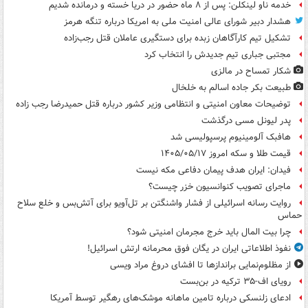
خدمه ناو لینکلن: پس از ۸ ماه حضور در دریا خسته و درمانده‌ شدیم
هشدار دبیر شورای عالی امنیت ملی به امریکا درباره تنگه هرمز
تشکیل تیم کارآگاهان زبده برای دستگیری عاملان قتل رجب‌زاده
مجتبی جباری تیم جدیدش را انتخاب کرد
شکار تمساح در مالزی
طبیعت بکر جاده اسالم به خلخال
توضیحات معاون امنیتی و انتظامی وزیر کشور درباره قتل حمیدرضا رجب زاده
پدر لیونل مسی درگذشت
هافبک آلومینیوم پرسپولیسی شد
قیمت طلا و سکه امروز ۱۴۰۵/۰۵/۱۷
فیدان: ایران هدف پیمان دفاعی مکه نیست
ماجرای تصویب کنوانسیون خزر چیست؟
روایت رسانه اسرائیلی از فشار واشنگتن بر تل‌آویو برای آتش‌بس و خلع سلاح
حماس
چرا بیت المال باید خرج مجرمان امنیتی شود؟
نفوذ اطلاعاتی ایران در یگان فوق محرمانه ارتش اسرائیل!
از مظلوم‌نمایی براندازها تا افشای دروغ مراد ویسی
رویای اف-۳۵ ترکیه در بن‌بست
ادعای زلنسکی درباره تامین ماهانه موشک‌های رهگیر توسط آمریکا