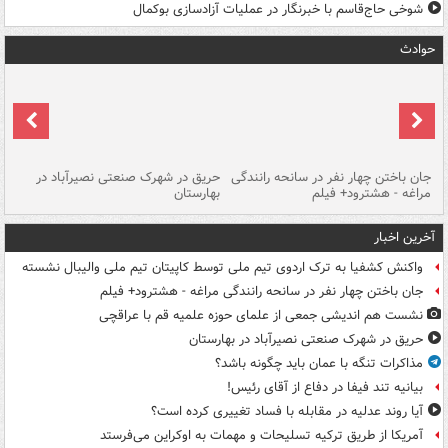
شوخی حاج‌قاسم با خبرنگار در عملیات آزادسازی بوکمال
حوادث
جان باختن چهار نفر در سانحه رانندگی
حریق در شهرک صنعتی نصیرآباد در
حر
مراغه - هشترود+ فیلم
بهارستان
فی
آخرین اخبار
واکنش کشفیا به ترک اردوی تیم ملی توسط کاپیتان تیم ملی والیبال نشسته
جان باختن چهار نفر در سانحه رانندگی مراغه - هشترود+ فیلم
نشست هم اندیشی جمعی از علمای حوزه علمیه قم با عراقچی
حریق در شهرک صنعتی نصیرآباد در بهارستان
مذاکرات تنگه با عمان باید چگونه باشد؟
بیانیه تند فیفا در دفاع از آقای رئیس!
آیا روند عدلیه در مقابله با فساد تغییری کرده است؟
آمریکا از طریق ترکیه تسلیحات و مهمات به اوکراین می‌فرستد