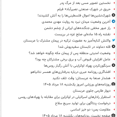
نخستین تصویر مسی بعد از مرگ پدر
حریق در شهرک صنعتی نصیرآباد+ فیلم
شهرک‌نشین‌ها اموال فلسطینی‌ها را به آتش کشیدند!
آخرین وضعیت میدان نبرد به روایت مهدی محمدی
راز عبور مخفی جنگنده‌های ایرانی از چشم دشمن
نقشه راه ۱۵ ماده‌ای صلح غزه در بن‌بست
واکنش کنایه‌آمیز به عضویت ترکیه در پیمان مشترک با عربستان
قله دماوند در تابستان سفیدپوش شد!
وضعیت امنیتی منطقه پس از پیمان مکه چگونه خواهد شد؟
عامل افزایش قبوض آب و برق برخی مشترکان چه بود؟
سرنگون‌کردن پهپاد اوکراینی با آتش رگبار روس‌ها
افشاگری روزنامه عبری درباره بدرفتاری‌های همسر نتانیاهو
هشدار صنعا به عربستان: وقت تلف نکنید
روزنامه‌های ورزشی امروز یک‌شنبه ۱۸ مرداد ۱۴۰۵
دیوار طارمی جلوی عربستان
استقرار رادارهای اسرائیلی در اوکراین برای مقابله با پهپادهای روسی
درخواست پنتاگون برای تولید سریع سلاح
مقاومت یمن؛ دو خیز اساسی
صفحه نخست روزنامه‌های یکشنبه ۱۸ مرداد ۱۴۰۵