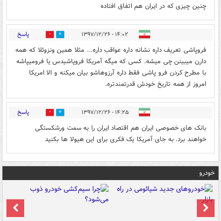
چنین چیزی که در ایران هم اتفاق افتاده
پاسخ
۱۴:۰۲ - ۱۳۹۷/۱۲/۲۶
7
0
فروپاشی تعریف داره نشانه داره عواقب داره... مثلا همین ونزوئلا که همه
دارن میبینن چی میشه. کسی که میگه آمریکا فروپاشیدس یا فرومیپاشه
با مطرح کردن فرو پاشی فقط داره آرزوهاشو بیان میکنه و الا امریکا
امروز از همه تاریخ خودش قدرتمندتره.
پاسخ
۱۴:۲۵ - ۱۳۹۷/۱۲/۲۶
0
6
بانک های خصوصی ایران هم اقتصاد ایران را به سمت ورشکستگی
خواهند برد. به جای آمریکا یک فکری برای این هیولا ها بکنید
خودرو