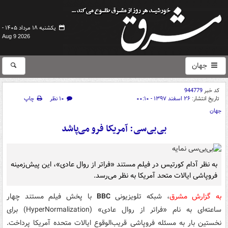
یکشنبه ۱۸ مرداد ۱۴۰۵ -
Aug 9 2026
جهان
کد خبر
944779
تاریخ انتشار:
۲۶ اسفند ۱۳۹۷ - ۰۰:۱۰
۱۰ نظر
چاپ
جهان
بی‌بی‌سی: آمریکا فرو می‌پاشد
به نظر آدام کورتیس در فیلم مستند «فراتر از روال عادی»، این پیش‌زمینه
فروپاشی ایالات متحد آمریکا به نظر می‌رسد.
به گزارش مشرق
، شبکه تلویزیونی
BBC
با پخش فیلم مستند چهار
ساعته‌ای به نام «فراتر از روال عادی» (HyperNormalization) برای
نخستین بار به مسئله فروپاشی قریب‌الوقوع ایالات متحده آمریکا پرداخت.