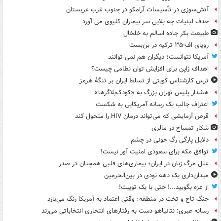
آتش‌سوزی در تأسیسات آرامکو در جنوب غرب عربستان
حذف لبنیات چه بلایی سر بیماران کلیوی می آورد
طبیعت بکر جاده اسالم به خلخال
رویای اف-۳۵ ترکیه در بن‌بست
آمریکا نتوانست؛ دیگران هم نمی توانند
اهداف ژاپن برای افزایش توان نظامی چیست؟
ترس کارشناس کویتی از تسلط ایران بر تنگۀ هرمز
هشدار پلیس تهران بزرگ به «کودک‌بلاگرها»
اعتراف جالب یک رسانه آمریکایی به شکست
قرص آزمایشی که می‌تواند درمان HIV را متحول کند
شکار تمساح در مالزی
دلایل پارگی رگ خونی در چشم
توافق مکه برای سعودی امنیت آور نیست!
علل مرگ زنان در ایران؛ بیماری‌های قلبی همچنان در صدر
میدان‌داری یک دهه نودی در بین‌الحرمین
از غزه بگویید...! حتی با یک توییت!
جنگ تاج و تخت در منطقه؛ وقتی اعتماد به آمریکا رنگ می‌بازد
رسانه عبری: نتانیاهو دست به رفتارهای انتحاری انتخاباتی می‌زند