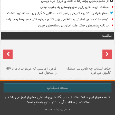
از مظلوم‌نمایی براندازها تا افشای دروغ مراد ویسی
حملات توپخانه‌ای رژیم صهیونیستی به جنوب لبنان
صفار هرندی: تشییع تاریخی رهبر انقلاب تاثیر شگرفی بر صحنه نبرد داشت
توضیحات معاون امنیتی و انتظامی وزیر کشور درباره قتل حمیدرضا رجب زاده
بازتاب پیامدهای جنگ علیه ایران در رسانه‌های جهان
سلامت
حذف لبنیات چه بلایی سر بیماران
قرص آزمایشی که می‌تواند درمان HIV
عل
کلیوی می آورد
را متحول کند
قل
نسخه دسکتاپ
کليه حقوق اين سايت متعلق به پایگاه خبري-تحليلي مشرق نيوز می باشد و
استفاده از مطالب آن با ذکر منبع بلامانع است.
طراحی و تولید: نستوه