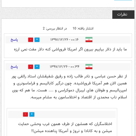
نظرات
انتشار یافته: 10
در انتظار بررسی: 2
پاسخ
۰۰:۱۶ - ۱۳۹۷/۱۲/۲۶
1
14
ما باید از دلار بیاییم بیرون اگر امریکا فروپاشی کنه دلار مفت نمی ارزه
پاسخ
۰۰:۳۴ - ۱۳۹۷/۱۲/۲۶
17
6
از نظر حسن عباسی و نادر طالب زاده و رفیق شفیقشان استاد رائفی پور
همین الان هم آمریکا فروپاشیده. چون درگیر کابالیسم و فراماسونری و
امپریالیسم و طوفان های لیبرال دموکراسی و .... هست. ما هم که بوی
اسلام ناب محمدی از اقتصاد و اختلاسامون به مشام میرسه.
4
5
اختلاسگران که همشون از طرف همون غرب وحشی حمایت
میشن و به کانادا و نروژ و آمریکا پناهنده میشن!!