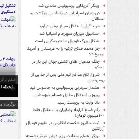
تشکیل تیم 
وینگر آفریقایی پرسپولیس ماندنی شد
دستگیری ع
دروازه‌بان اسپانیایی در یک‌قدمی بازگشت به
استقلال
خرید گران استقلال سر از یونان درآورد
استانبول میزبان سوپرجام اسپانیا شد
اشکال بزرگ فوتبال ما نتیجه‌گرایی است
چرا محمد صلاح ترکیه را به عربستان و آمریکا
ترجیح داد
مه
جنگ مدعیان طلای کشتی جهان این بار در
هلدینگ خ
مسکو
شروع تلخ مدافع تیم ملی پس از جدایی از
فیلم برگزی
پرسپولیس
لحظه انفجار جایگاه
هشدار سرمربی پرسپولیس به جاسوس تیم
پیروزی استقلال مقابل همنام خوزستانی
دانا وایت به بن‌بست رسید
برگزیده و
رقم فسخ قرارداد رضاییان با استقلال فقط
۱۰۰میلیون تومان!
ثبت سالروز شکست انگلیس در تقویم فوتبال
آرژانتین
برزگر: همای سعادت روی دوش تارتار نشسته