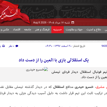
شنبه ۱۷ مرداد ۱۴۰۵ -
Aug 8 2026
ی
دفاع و امنیت
جهاد و مقاومت
حسینیه
فرهنگ و هنر
جامعه
اقتصاد
عکس و ف
943
تاریخ انتشار:
۲۰ اسفند ۱۳۹۷ - ۰۹:۳۰
۰ نظر
چ
یک استقلالی بازی با العین را از دست داد
یم فوتبال استقلال دیدار فردای تیمش
عین را از دست داد.
ش مشرق
،
خسرو حیدری
مدافع
استقلال
که در دیدار گذشته تیمش مقابل نف
ر ترکیب ثابت این تیم قرار داشت به دلیل آسیب دیدگی جزئی به دیدار فرد