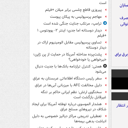
است
اران
پیروزی قاطع چلسی برابر میلان +فیلم
مهاجم پرسپولیس به پیکان پیوست
ترامپ، مرتکب جنایت جنگی شده است
دیدار دوستانه اما جدی؛ اینتر ۲- یوونتوس ۱
+فیلم
تساوی پرسپولیس مقابل الومینیوم اراک در
دیدار دوستانه
 برق برای
پشت‌پرده مداخله آمریکا در حمایت از یِن ژاپن؛
خیرخواهی یا خودخواهی؟
همتی: کنترل ترازنامه بانک‌ها با جدیت دنبال
می‌شود
سفر رئیس دستگاه اطلاعاتی عربستان به عراق
دلیل مخالفت AFC با میزبانی آبی‌ها در عراق
سخنگوی ارتش: نظم ایرانی حاکم بر تنگه
غیرقابل بازگشت است
هشدار الموسوی درباره توطئه آمریکا برای ایجاد
شکاف در نیروهای مسلح عراق
تعطیلی تدریجی مراکز دیالیز خصوصی به دلیل
انباشت بدهی بیمه‌ها