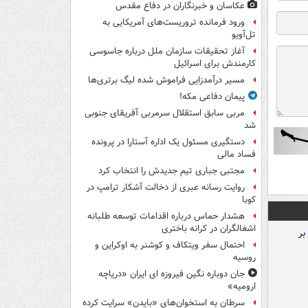
عکاسان و خبرنگاران در دفاع مقدس
ورود فرمانده تروریست‌های آمریکایی به
تل‌آویو
آغاز تحقیقات سازمان ملل درباره جاسوسی
کارمندش برای اسرائیل
مسیر درآمدزایی فراموش شده لیگ برتری‌ها
پیمان دفاعی مکه!
مربی سابق استقلال سرمربی آفریقای جنوبی
شد
دستگیری مسئول یک اداره آستارا در پرونده
فساد مالی
مجتبی جباری تیم جدیدش را انتخاب کرد
روایت رسانه عبری از دخالت آشکار ترامپ در
کوبا
هشدار حماس درباره اقدامات توسعه طلبانه
اشغالگران در کرانه باختری
احتمال سفر ویتکاف و کوشنر به اوکراین و
روسیه
جان دوباره نگین فیروزه ای ایران «دریاچه
ارومیه»
سرطان به استخوان‌های «بایدن» سرایت کرده