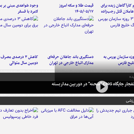
کارآگاهان زبده برای
قیمت طلا و سکه امروز
وجود شواهدی مبنی بر بمب
املان قتل رجب‌زاده
۱۴۰۵/۰۵/۱۷
لامرد با فسفر
لت ۳ روزه سازمان بورس به
دستگیری باند جاعلان حرفه‌ای
کاهش ۳ درصدی مصرف
لیج فارس
مدارک اتباع خارجی در تهران
دومین سال متوالی
ده
 CNG "صحنه" در دوربین مداربسته
رزشی