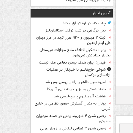
جنایت تروریستی مزار شریف
آخرین اخبار
چند نکته درباره توافق مکه!
دبل درگاهی در شب توقف استانداردلیژ
ثبت ۲ میلیون و ۹۲۰ هزار تردد در مرز مهران
طی ایام اربعین
یمن: تشکیل ائتلاف مانع مجازات عربستان
بخاطر جنایاتش نمی‌شود
فیدان: ایران هدف پیمان دفاعی مکه نیست
شوخی حاج‌قاسم با خبرنگار در عملیات
آزادسازی بوکمال
امیرحسین طاهری راهی پرسپولیس شد
طعنه همتی به وزیر خزانه داری آمریکا
هافبک آلومینیوم پرسپولیسی شد
یونان به دنبال گسترش حضور نظامی در خلیج
فارس
زخمی شدن ۴ شهروند یمنی در حمله مزدوران
سعودی
زخمی شدن ۳ نظامی لبنانی در زوطر غربی