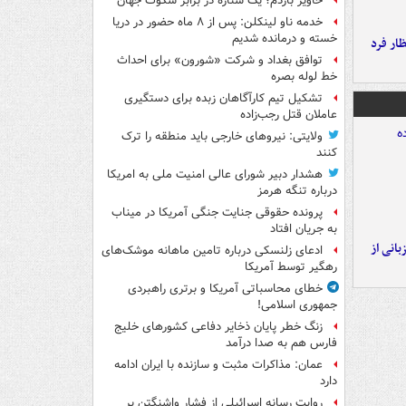
خاویر باردم؛ یک ستاره در برابر سکوت جهان
خدمه ناو لینکلن: پس از ۸ ماه حضور در دریا
خسته و درمانده‌ شدیم
ار فرد
توافق بغداد و شرکت «شورون» برای احداث
خط لوله بصره
تشکیل تیم کارآگاهان زبده برای دستگیری
عاملان قتل رجب‌زاده
ولایتی: نیروهای خارجی باید منطقه را ترک
کنند
هشدار دبیر شورای عالی امنیت ملی به امریکا
درباره تنگه هرمز
پرونده حقوقی جنایت جنگی آمریکا در میناب
به جریان افتاد
انی از
ادعای زلنسکی درباره تامین ماهانه موشک‌های
رهگیر توسط آمریکا
خطای محاسباتی آمریکا و برتری راهبردی
جمهوری اسلامی!
زنگ خطر پایان ذخایر دفاعی کشورهای خلیج
فارس هم به صدا درآمد
عمان: مذاکرات مثبت و سازنده با ایران ادامه
دارد
روایت رسانه اسرائیلی از فشار واشنگتن بر