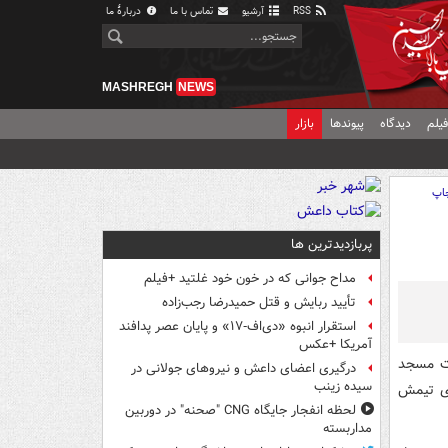
RSS
آرشیو
تماس با ما
دربارهٔ ما
MASHREGH
NEWS
یلم
دیدگاه
پیوندها
بازار
اپ
پربازدیدترین ها
مداح جوانی که در خون خود غلتید +فیلم
تأیید ربایش و قتل حمیدرضا رجب‌زاده
استقرار انبوه «دی‌اف‑۱۷» و پایان عصر پدافند
آمریکا +عکس
ت مسجد
درگیری اعضای داعش و نیروهای جولانی در
سیده زینب
ای تیمش
لحظه انفجار جایگاه CNG "صحنه" در دوربین
مداربسته