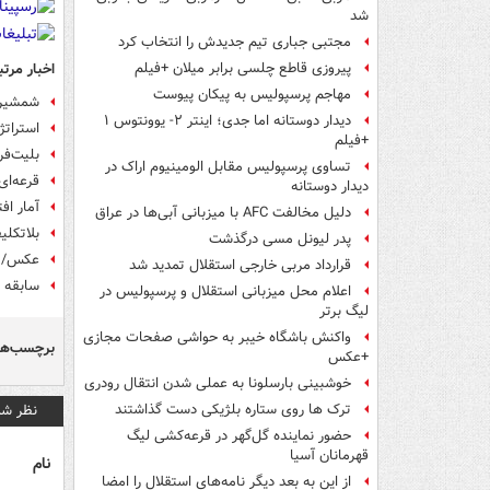
شد
مجتبی جباری تیم جدیدش را انتخاب کرد
اخبار مرتب
پیروزی قاطع چلسی برابر میلان +فیلم
مهاجم پرسپولیس به پیکان پیوست
شمشیر د
دیدار دوستانه اما جدی؛ اینتر ۲- یوونتوس ۱
استراتژ
+فیلم
بلیت‌فر
تساوی پرسپولیس مقابل الومینیوم اراک در
قرعه‌ای
دیدار دوستانه
آمار اف
دلیل مخالفت AFC با میزبانی آبی‌ها در عراق
بلاتکلی
پدر لیونل مسی درگذشت
عکس/ رو
قرارداد مربی خارجی استقلال تمدید شد
سابقه د
اعلام محل میزبانی استقلال و پرسپولیس در
لیگ برتر
واکنش باشگاه خیبر به حواشی صفحات مجازی
برچسب‌ها
+عکس
خوشبینی بارسلونا به عملی شدن انتقال رودری
نظر شم
ترک ها روی ستاره بلژیکی دست گذاشتند
حضور نماینده گل‌گهر در قرعه‌کشی لیگ
قهرمانان آسیا
نام
از این به بعد دیگر نامه‌های استقلال را امضا