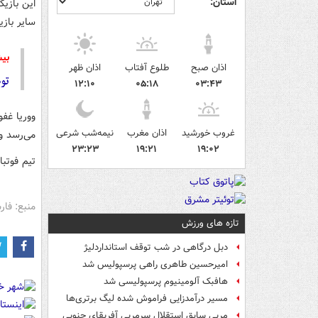
استان:
این بازی
سایر بازی
بیش
اذان صبح
طلوع آفتاب
اذان ظهر
توض
۱۲:۱۰
۰۵:۱۸
۰۳:۴۳
ووریا
غفور
غروب خورشید
اذان مغرب
نیمه‌شب شرعی
می‌رسد و
۲۳:۲۳
۱۹:۲۱
۱۹:۰۲
تیم فوتبال استقلال از ساع
منبع: فا
تازه های ورزش
دبل درگاهی در شب توقف استانداردلیژ
امیرحسین طاهری راهی پرسپولیس شد
هافبک آلومینیوم پرسپولیسی شد
مسیر درآمدزایی فراموش شده لیگ برتری‌ها
مربی سابق استقلال سرمربی آفریقای جنوبی