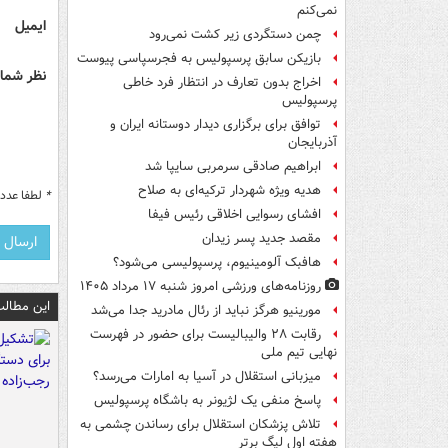
نمی‌کنم
ایمیل
چمن دستگردی زیر کشت نمی‌رود
بازیکن سابق پرسپولیس به فجرسپاسی پیوست
نظر شما 
اخراج بدون تعارف در انتظار فرد خاطی
پرسپولیس
توافق برای برگزاری دیدار دوستانه ایران و
آذربایجان
ابراهیم صادقی سرمربی سایپا شد
هدیه ویژه شهردار ترکیه‌ای به صلاح
*
لطفا عدد م
افشای رسوایی اخلاقی رئیس فیفا
مقصد جدید پسر زیدان
هافبک آلومینیوم، پرسپولیسی می‌شود؟
روزنامه‌های ورزشی امروز ‌شنبه ۱۷ مرداد ۱۴۰۵
این مطالب
مورینیو هرگز نباید از رئال مادرید جدا می‌شد
رقابت ۲۸ والیبالیست برای حضور در فهرست
نهایی تیم ملی
میزبانی استقلال در آسیا به امارات می‌رسد؟
پاسخ منفی یک لژیونر به باشگاه پرسپولیس
تلاش پزشکان استقلال برای رساندن چشمی به
هفته اول لیگ برتر