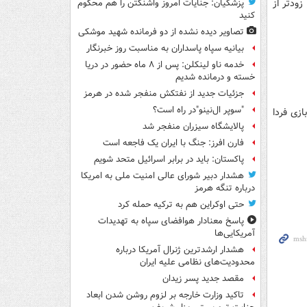
زودتر از
پزشکیان: جنایات امروز واشنگتن را هم محکوم
کنید
تصاویر دیده‌ نشده از دو فرمانده شهید موشکی
بیانیه سپاه پاسداران به مناسبت روز خبرنگار
خدمه ناو لینکلن: پس از ۸ ماه حضور در دریا
خسته و درمانده‌ شدیم
جزئیات جدید از نفتکش منفجر شده در هرمز
"سوپر ال‌نینو"در راه است؟
زی فردا
پالایشگاه سیزران منفجر شد
فارن افرز: جنگ با ایران یک فاجعه است
پاکستان: باید در برابر اسرائیل متحد شویم
هشدار دبیر شورای عالی امنیت ملی به امریکا
درباره تنگه هرمز
حتی اوکراین هم به ترکیه حمله کرد
پاسخ معنادار هوافضای سپاه به تهدیدات
آمریکایی‌ها
هشدار ارشدترین ژنرال آمریکا درباره
محدودیت‌های نظامی علیه ایران
مقصد جدید پسر زیدان
تاکید وزارت خارجه بر لزوم روشن شدن ابعاد