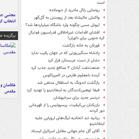
است
رونمایی رئال مادرید از دیومانده
مجتبی جبا
واکنش عالیشاه بعد از پیوستن به گل‌گهر
انتخاب کر
لیونل مسی چگونه وارد باشگاه میلیاردها شد؟
افشای اقدامات غیراخلاقی فدراسیون فوتبال
برگزیده 
کره جنوبی برای داوران!
فورلان به خانه بازگشت
پادشاه سنگین‌وزنی که در جهان رقیب ندارد
دشان از دست عربستان فرار کرد
صنعت‌نفت آبادان ۲ مدافع جدید جذب کرد
آینده نامعلوم طارمی در المپیاکوس
بازگشت اندونگ به استقلال منتفی شد
عکاسان و 
فیفا توهین‌کنندگان به اینفانتینو را تهدید کرد
مقدس
دردسر جدید برای سرخپوشان
بازیکنان بی‌کیفیت، پرسپولیس را از قهرمانی
دور کردند
بیانیه تند اتحادیه لیگ‌های اروپایی علیه
اینفانتینو
آقای گل جام جهانی مقابل اسرائیل ایستاد
وینیسیوس در رئال مادرید ماندنی شد