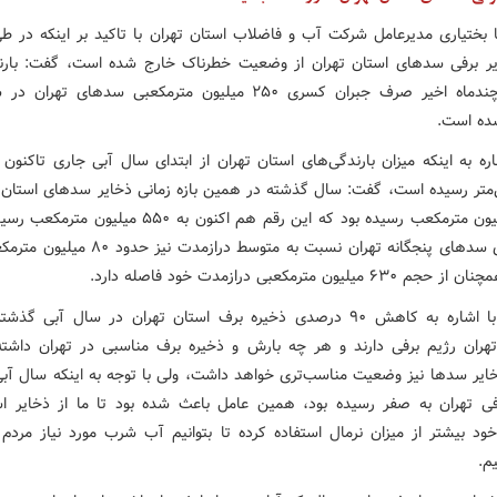
بختیاری مدیرعامل شرکت آب و فاضلاب استان تهران با تاکید بر اینکه در طی
یر برفی سدهای استان تهران از وضعیت خطرناک خارج شده است، گفت: بارن
مناسب چندماه اخیر صرف جبران کسری ۲۵۰ میلیون مترمکعبی سدهای تهر
ده است.
ره به اینکه میزان بارندگی‌های استان تهران از ابتدای سال آبی جاری تاکنون
یلی‌متر رسیده است، گفت: سال گذشته در همین بازه زمانی ذخایر سدهای استان 
۵۷۵ میلیون مترمکعب رسیده بود که این رقم هم اکنون به ۵۵۰ میل
ذخایرهای سدهای پنجگانه تهران نسبت به متوسط درازمدت ن
 میلیون مترمکعبی درازمدت خود فاصله دارد.
بختیاری با اشاره به کاهش ۹۰ درصدی ذخیره برف استان تهران در سال آبی گ
ران رژیم برفی دارند و هر چه بارش و ذخیره برف مناسبی در تهران داشته
ذخایر سدها نیز وضعیت مناسب‌تری خواهد داشت، ولی با توجه به اینکه سال آب
فی تهران به صفر رسیده بود، همین عامل باعث شده بود تا ما از ذخایر اس
د بیشتر از میزان نرمال استفاده کرده تا بتوانیم آب شرب مورد نیاز مردم ت
م.