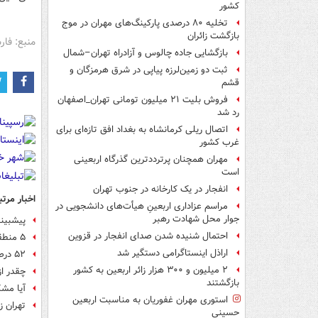
کشور
تخلیه ۸۰ درصدی پارکینگ‌های مهران در موج
بازگشت زائران
منبع: فا
بازگشایی جاده چالوس و آزادراه تهران–شمال
ثبت دو زمین‌لرزه پیاپی در شرق هرمزگان و
قشم
فروش بلیت ۲۱ میلیون تومانی تهران_اصفهان
رد شد
اتصال ریلی کرمانشاه به بغداد افق تازه‌ای برای
غرب کشور
مهران همچنان پرترددترین گذرگاه اربعینی
است
انفجار در یک کارخانه در جنوب تهران
اخبار مرتب
مراسم عزاداری اربعینِ هیأت‌های دانشجویی در
جوار محل شهادت رهبر
پیش‎بینی سال سخت‎تر آبی در تابستان ۹۸
احتمال شنیده شدن صدای انفجار در قزوین
۵ منطقه تهران دچار فرونشست زمین شد
اراذل اینستاگرامی دستگیر شد
۵۲ درصد مخازن سدهای کشور همچنان خالی است
۲ میلیون و ۳۰۰ هزار زائر اربعین به کشور
چقدر ا
بازگشتند
آیا مش
استوری مهران غفوریان به مناسبت اربعین
تهران ز
حسینی