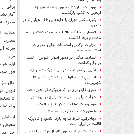
رسانه‌های معاند
پورجمشیدیان: ۲ میلیون و ۸۲۸ هزار زائر
اربعین به کشور بازگشتند
آمار نشا
رکوردشکنی مهران با جابه‌جایی ۲۶۶ هزار زائر در
مصرف آب 
یک روز
هدایت فه
انفجار در جایگاه CNG صحنه یک کشته و سه
مصدوم برجا گذاشت
مصرف آب 
جزئیات برگزاری امتحانات نهایی معوق در
استان‌های جنوبی
تصادف مرگبار در محور اهواز–شوش ۲ کشته
بر جای گذاشت
ازای هر ن
آخرین وضعیت مصدومان شهرک شمس‌آباد
طور متوسط ۱۳۰ لیتر در شبان
اجرای پزشک خانواده در ۶۴ شهر کشور تا
حال سؤال
شهریورماه
سارق کابل برق بر اثر برق‌گرفتگی جان باخت
نبودن ق
شهادت پلیس اهل سنت بلوچ در ایرانشهر
کارشناسا
موتورسیکلت‌ها پشت درِ طرح ترافیک
و استفاده
طوفان ۱۱۵ کیلومتری در سیستان
از طرفی 
مهاجرانی: شرط تداوم یارانه نقدی و کالابرگ
اقامت در ایران است
محیطی می
تردد بیش از ۵ میلیون زائر از مرزهای اربعینی
حتی دین 