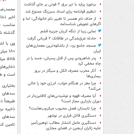
برخورد پراید با تیر برق ۲ فوتی بر جای گذاشت
محمدرضا 
تنظیم قولنامه برای اسناد سبزرنگ ممنوع شد
اخیر ذخا
از حذف نام همسر تا تغییر نام خانوادگی؛ اما و
اگرهای تعویض شناسنامه
نمایی زیبا از تنگه کریان جزیره قشم
گذشته ش
حادثه غرق‌شدگی در طاقانک ۲ قربانی گرفت
وی با اشا
مسجد جامع یزد، از باشکوه‌ترین معماری‌های
۱۸۰ م
ایران
پدر شاهرودی پس از قتل پسرش، جسد را در
چاه مخفی کرد
آثار مخرب مصرف الکل و سیگار در بروز
است و همچنان از حجم ۶۳۰
بیماری‌ها
چرا مغز در هنگام خواب، انرژی خود را خالی
می‌کند؟
سدهای ته
آیا مصرف قهوه و نوشیدنی‌های کافئین‌دار در
طبیعتاً 
دوران بارداری مجاز است؟
ذخیره بر
چرا تابستان فصل محبوب میکروب‌هاست؟
دستگیری قاتل فراری در نوشهر
سدهای خو
دستگیری عامل انتشار مطالب توهین‌آمیز
تامین کنی
علیه زائران اربعین در فضای مجازی