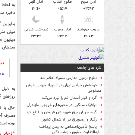
اذان صبح
طلوع آفتاب
اذان ظهر
به لحاظ 
۱۲:۱۰
۰۵:۱۷
۰۳:۴۲
ذخیره سد
غروب خورشید
اذان مغرب
نیمه‌شب شرعی
۲۳:۲۲
۱۹:۲۳
۱۹:۰۳
میلیون م
سدهای تهران در ح
بی
تازه های جامعه
ذخ
نتایج آزمون مدارس سمپاد اعلام شد
درخشش جوانان ایران در المپیاد جهانی هوش
به دلیل 
مصنوعی
روزهای گ
گرد و غبار آسمان قم را تیره می‌کند
ترافیک سنگین در محورهای خروجی مازندران
حال با ت
گربه جریان برق شهرستان فریمان را قطع کرد
مصرف آب 
رگبار و رعدوبرق در راه شمال کشور
بوده است
پاسخ تأمین‌اجتماعی به زمان پرداخت
مابه‌التفاوت حقوق بازنشستگان
*ذخایر ب