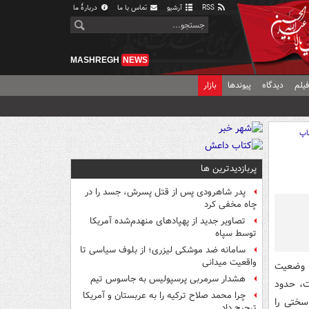
RSS
آرشیو
تماس با ما
دربارهٔ ما
MASHREGH
NEWS
یلم
دیدگاه
پیوندها
بازار
اپ
پربازدیدترین ها
پدر شاهرودی پس از قتل پسرش، جسد را در
چاه مخفی کرد
تصاویر جدید از پهپادهای منهدم‌شده آمریکا
توسط سپاه
سامانه ضد موشکی لیزری؛ از بلوف سیاسی تا
واقعیت میدانی
ه وضعیت
هشدار سرمربی پرسپولیس به جاسوس تیم
ان که حدود ۱۱۰ میلی‌متر است، حدود
چرا محمد صلاح ترکیه را به عربستان و آمریکا
 سختی را
ترجیح داد