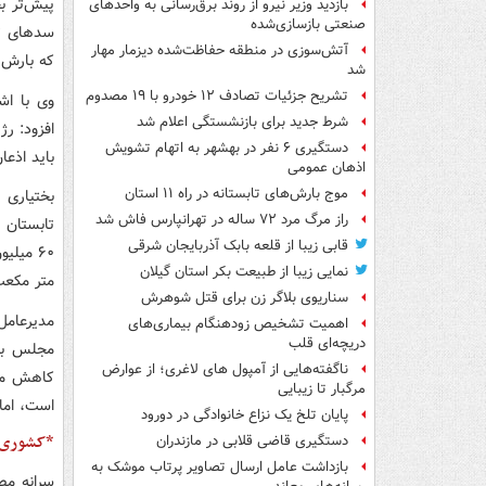
پیش‌تر بخ
بازدید وزیر نیرو از روند برق‌رسانی به واحدهای
صنعتی بازسازی‌شده
سدهای تهر
آتش‌سوزی در منطقه حفاظت‌شده دیزمار مهار
که بارش 
شد
تشریح جزئیات تصادف ۱۲ خودرو با ۱۹ مصدوم
وی با اش
شرط جدید برای بازنشستگی اعلام شد
افزود: رژ
دستگیری ۶ نفر در بهشهر به اتهام تشویش
باید اذع
اذهان عمومی
موج بارش‌های تابستانه در راه ۱۱ استان
بختیاری 
راز مرگ مرد ۷۲ ساله در تهرانپارس فاش شد
تابستان 
قابی زیبا از قلعه بابک آذربایجان شرقی
نمایی زیبا از طبیعت بکر استان گیلان
متر مکعب
سناریوی بلاگر زن برای قتل شوهرش
مدیرعامل
اهمیت تشخیص زودهنگام بیماری‌های
دریچه‌ای قلب
مجلس برا
ناگفته‌هایی از آمپول های لاغری؛ از عوارض
کاهش مص
مرگبار تا زیبایی
است، اما
پایان تلخ یک نزاع خانوادگی در دورود
*کشوری ک
دستگیری قاضی قلابی در مازندران
بازداشت عامل ارسال تصاویر پرتاب موشک به