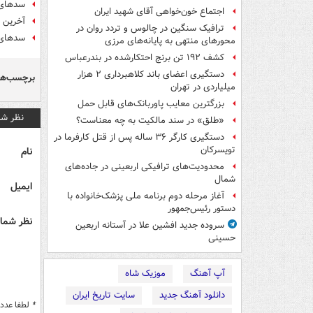
سدهای 
اجتماع خون‌خواهی آقای شهید ایران
آخرین 
ترافیک سنگین در چالوس و تردد روان در
سدهای ک
محورهای منتهی به پایانه‌های مرزی
کشف ۱۹۲ تن برنج احتکارشده در بندرعباس
دستگیری اعضای باند کلاهبرداری ۲ هزار
برچسب‌ها
میلیاردی در تهران
بزرگترین معایب پاوربانک‌های قابل حمل
نظر شم
«طلق» در سند مالکیت به چه معناست؟
دستگیری کارگر ۳۶ ساله پس از قتل کارفرما در
تویسرکان
نام
محدودیت‌های ترافیکی اربعینی در جاده‌های
شمال‌
ایمیل
آغاز مرحله دوم برنامه ملی پزشک‌خانواده با
دستور رئیس‌جمهور
نظر شما 
سروده جدید افشین علا در آستانه اربعین
حسینی
آپ آهنگ
موزیک شاه
دانلود آهنگ جدید
سایت تاریخ ایران
*
لطفا عدد م