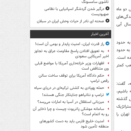
تاشوی سامسونگ
 دو ماه
درگیر شدن گردشگر اسپانیایی با نظامی
صهیونیست
دگی‌های
صحنه ای نادر از حیات وحش ایران در سبلان
ان در سال آبی
آخرین اخبار
 به حدود
راز قدرت ایران، امنیت پایدار و بومی آن است!
به حدود
به تعویق افتادن پاسخ مقاومت عراق به تجاوز
اخیر آمریکایی سعودی
یون مترمکعب رسیده است.
اظهارات وزیر خزانه‌داری آمریکا با مواضع قبلی
یز حدود ۸۰ میلیون مترمکعب کمتر
وی متناقض است
حکم دادگاه آمریکا برای توقف ساخت سالن
رقص ترامپ
ذشته، گفت:
حمله پهپادی به کشتی ترکیه‌ای در دریای سیاه
 باشیم،
ترامپ و نتانیاهو جنایتکار جنگی هستند!
ی گذشته
میزبانی استقلال در آسیا به امارات می‌رسد؟
تراتژیک
سامانه موشکی پاتریوت چیست و چرا ذخایر آن
هران را
رو به اتمام است؟
امنیت خلیج فارس باید به دست کشورهای
منطقه تأمین شود