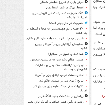
دن مخازن
بارش باران در فاروج خراسان شمالی
ازد، چرا
انفجار بزرگ در شهر المخا یمن
تنگه هرمز به نماد یک تحقیر تاریخی برای
آمریکا تبدیل شد!
تر شود،
ماموریت در حال پایان است!
بود، اما
۲۰ حمله رژیم صهیونیستی به درعا و قنیطره در
یک هفته
ی است.
خیزش مردم لبنان علیه دولت سازشکار و خائن
ل ما در
معترضان آرژانتینی پرچم آمریکا را پایین
لیارد و
کشیدند
شکاف‌های عمیق در اسرائیل!
۶۰ میلیون متر مکعب است. ۸۰۰ میلیون متر مکعب در تهران آب مصرف می‌شود که ۶۵۰ میلیون
هشدار مقام ارشد یمن به عربستان سعودی
اردوغان: توافقنامه مکه پذیرای مشارکت
سیده که
کشورهای دوست است
را برای
ادعای بسنت درباره توافق ایران و آمریکا
نتایج آزمون مدارس سمپاد اعلام شد
 مخالف
تاثیرات منفی جنگ علیه ایران بر بازار کار
آمریکا
رد
رونمایی از مختصات جدید تنگۀ هرمز
روبیو در رأس فشار حداکثری آمریکا برای تغییر
که این رقم در