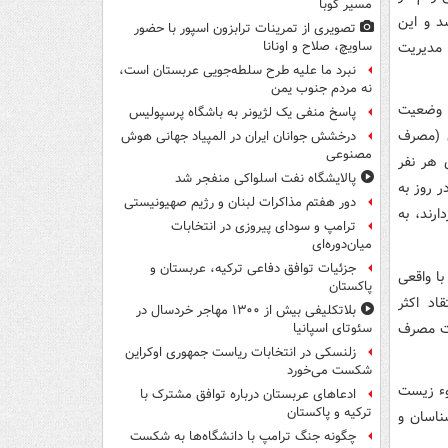
مسیر کوبا
بانه روز می‌رسد و این
تصویری از تمرینات ترابزون اسپور با حضور
 مدیریت
ساویچ، صلاح و اونانا
نبرد ما علیه طرح سلطه‌جویی عربستان است،
نه مردم جنوب یمن
د وضعیت
پاسخ منفی یک لژیونر به باشگاه پرسپولیس
ن (مصرف
درخشش جوانان ایران در المپیاد جهانی هوش
مصنوعی
ه روز به ازای هر نفر
پالایشگاه نفت اسلواکی منفجر شد
ف آب در بخش خانگی در دنیا ۱۳۵ تا ۱۴۰ لیتر در روز به
دور هفتم مذاکرات لبنان و رژیم صهیونیستی
ارند، به
ترامپ و سودای پیروزی در انتخابات
میان‌دوره‌ای
جزئیات توافق دفاعی ترکیه، عربستان و
ا واقعی
پاکستان
د اکثر
بلاتکلیفی بیش از ۱۳۰۰ مهاجر خردسال در
یت مصرف
سئوتای اسپانیا
زلنسکی در انتخابات ریاست جمهوری اوکراین
شکست می‌خورد
وء زیست
ادعاهای عربستان درباره توافق مشترک با
ترکیه و پاکستان
ناسان و
چگونه جنگ ترامپ با دانشگاه‌ها به شکست