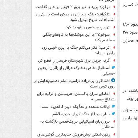
رف کسری
برخورد پراید با تیر برق ۲ فوتی بر جای گذاشت
تلگراف: جنگ علیه ایران ممکن است به یکی از
اشتباهات تاریخ تبدیل شود
بنابراین گزارش، میزان بارندگی‌ها نشان می‌دهد که در استان تهران در چهار ماه اخیر حدود ۱۸۰
ترامپ سوئیس را تهدید کرد
میلی متر بارندگی صورت گرفته است، اما همچنان ذخایر سدهای پنجگانه استان تهران حدود ۲۵
سوخو۳۵ با این موشک‌ها به ناوهای‌جنگی
م مخازن
حمله می‌کند
ترامپ: فکر می‌کنم جنگ با ایران خیلی زود
پایان می‌یابد
گربه جریان برق شهرستان فریمان را قطع کرد
استقبال خاص دخترک عراقی از زائران اربعین
حسینی
افشاگری برادرزاده ترامپ: تمام تصمیم‌هایش از
روی ترس است
اشد، در
امضای سران پاکستان، عربستان و ترکیه برای
 بود.
«دفاع جمعی»
ایالات متحده واقعاً یک «ببر کاغذی» است!
، میزان
نمایی زیبا از تنگه کریان جزیره قشم
ا پایین
دروازه‌بان اسپانیایی در یک‌قدمی بازگشت به
استقلال
رکوردشکنی پیش‌فروش جدیدترین گوشی‌های