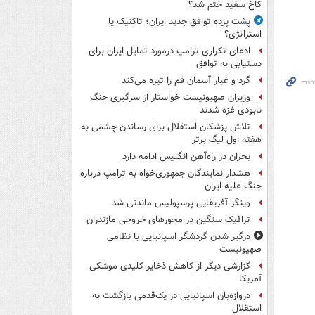
کاخ سفید ختم شد؟
پشت پرده توافق جدید ایران؛ تاکتیک یا
استراتژی؟
ادعای تکراری ترامپ درمورد تمایل ایران برای
دستیابی به توافق
گرد و غبار آسمان قم را تیره می‌کند
وزیران صهیونیست خواستار از سرگیری جنگ
نابودی غزه شدند
تلاش پزشکان استقلال برای رساندن چشمی به
هفته اول لیگ برتر
بحران در راه‌آهن انگلیس ادامه دارد
هشدار نمایندگان جمهوری‌خواه به ترامپ درباره
جنگ علیه ایران
وینگر آفریقایی پرسپولیس ماندنی شد
ترافیک سنگین در محورهای خروجی مازندران
درگیر شدن گردشگر اسپانیایی با نظامی
صهیونیست
گزارشی دیگر از کاهش ذخایر کلیدی موشکی
آمریکا
دروازه‌بان اسپانیایی در یک‌قدمی بازگشت به
استقلال