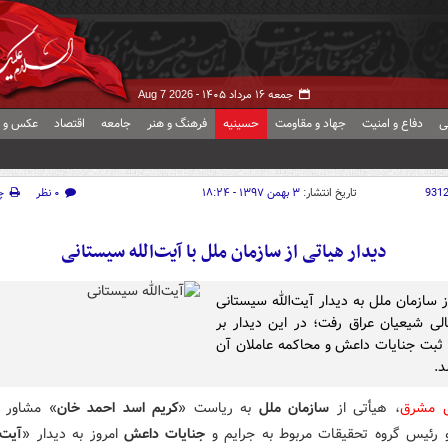
جمعه ۱۶ مرداد ۱۴۰۵ -
Aug 7 2026
ی
دفاع و امنیت
جهاد و مقاومت
حسینیه
فرهنگ و هنر
جامعه
اقتصاد
عکس و ف
931
تاریخ انتشار:
۳ بهمن ۱۳۹۷ - ۱۸:۲۴
۰ نظر
چ
دیدار هیاتی از سازمان ملل با آیت‌الله سیستانی
ز سازمان ملل به دیدار آیت‌الله سیستانی
لی شیعیان عراق رفت؛ در این دیدار بر
بت جنایات داعش و محاکمه عاملان آن
د.
ش مشرق
، هیأتی از
سازمان ملل
به ریاست «
کریم اسد احمد خان
» مشاور و
 رئیس گروه تحقیقات مربوط به جرایم و
جنایات داعش
امروز به دیدار «
آیت‌