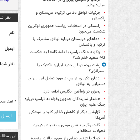
میان‌دوره‌ای
جزئیات توافق دفاعی ترکیه، عربستان و
نظر شم
پاکستان
زلنسکی در انتخابات ریاست جمهوری اوکراین
شکست می‌خورد
نام
ادعاهای عربستان درباره توافق مشترک با
ترکیه و پاکستان
ایمیل
چگونه جنگ ترامپ با دانشگاه‌ها به شکست
کاخ سفید ختم شد؟
نظر شما 
پشت پرده توافق جدید ایران؛ تاکتیک یا
استراتژی؟
ادعای تکراری ترامپ درمورد تمایل ایران برای
دستیابی به توافق
بحران در راه‌آهن انگلیس ادامه دارد
هشدار نمایندگان جمهوری‌خواه به ترامپ درباره
*
لطفا عدد م
جنگ علیه ایران
گزارشی دیگر از کاهش ذخایر کلیدی موشکی
آمریکا
گفت وگوی تلفنی مودی و نتانیاهو درباره
تحولات منطقه‌ای
این مطالب
کوبا: با تهدید نظامی از سوی ایالات متحده