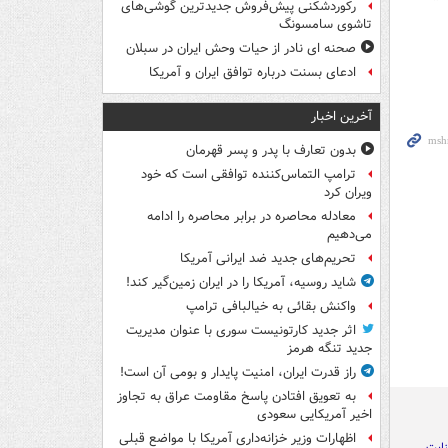
رکوردشکنی پیش‌فروش جدیدترین گوشی‌های
تاشوی سامسونگ
صحنه ای نادر از حیات وحش ایران در سبلان
ادعای بسنت درباره توافق ایران و آمریکا
آخرین اخبار
بدون تعارف با پدر و پسر قهرمان
ترامپ التماس‌کننده توافقی است که خود
ویران کرد
معادله محاصره در برابر محاصره را ادامه
می‌دهیم
تحریم‌های جدید ضد ایرانی آمریکا
شاید روسیه، آمریکا را در ایران زمین‌گیر کند!
واکنش بقائی به خیالبافی ترامپ
اثر جدید کارتونیست سوری با عنوان مدیریت
جدید تنگه هرمز
راز قدرت ایران، امنیت پایدار و بومی آن است!
به تعویق افتادن پاسخ مقاومت عراق به تجاوز
اخیر آمریکایی سعودی
اظهارات وزیر خزانه‌داری آمریکا با مواضع قبلی
ایت