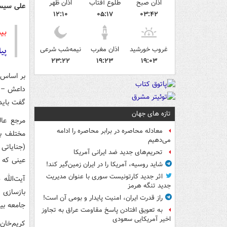
اذان صبح
طلوع آفتاب
اذان ظهر
علی سیست
۱۲:۱۰
۰۵:۱۷
۰۳:۴۲
بی
غروب خورشید
اذان مغرب
نیمه‌شب شرعی
پیا
۲۳:۲۲
۱۹:۲۳
۱۹:۰۳
بر اساس
داعش –هم
گفت باید
تازه های جهان
مرجع عال
معادله محاصره در برابر محاصره را ادامه
مختلف ب
می‌دهیم
(جنایاتی 
تحریم‌های جدید ضد ایرانی آمریکا
عینی که ب
شاید روسیه، آمریکا را در ایران زمین‌گیر کند!
اثر جدید کارتونیست سوری با عنوان مدیریت
آیت‌الله
جدید تنگه هرمز
بازسازی 
راز قدرت ایران، امنیت پایدار و بومی آن است!
جامعه بین
به تعویق افتادن پاسخ مقاومت عراق به تجاوز
اخیر آمریکایی سعودی
کریم‌خان