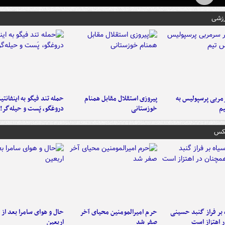
رزشی
ربی پرسپولیس به
پیروزی استقلال مقابل همنام
حمله تند فیگو به اینفانتین
م
خوزستانی
دروغگو، پَست‌ و حیله‌گر!
عکس
 بر فراز گنبد حسینی
حرم امیرالمومنین محیای آخر
حال و هوای سامرا بعد از ا
 اهتزاز است
صفر شد
اربعین