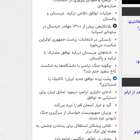
ترامپ و سودای پیروزی در انتخابات
میان‌دوره‌ای
جزئیات توافق دفاعی ترکیه، عربستان و
پاکستان
بلاتکلیفی بیش از ۱۳۰۰ مهاجر خردسال در
سئوتای اسپانیا
زلنسکی در انتخابات ریاست جمهوری اوکراین
شکست می‌خورد
ادعاهای عربستان درباره توافق مشترک با
ترکیه و پاکستان
و:
چگونه جنگ ترامپ با دانشگاه‌ها به شکست
کاخ سفید ختم شد؟
پشت پرده توافق جدید ایران؛ تاکتیک یا
استراتژی؟
ادعای تکراری ترامپ درمورد تمایل ایران برای
دستیابی به توافق
گرد و غبار آسمان قم را تیره می‌کند
وزیران صهیونیست خواستار از سرگیری جنگ
نابودی غزه شدند
تلاش پزشکان استقلال برای رساندن چشمی به
یام
هفته اول لیگ برتر
بحران در راه‌آهن انگلیس ادامه دارد