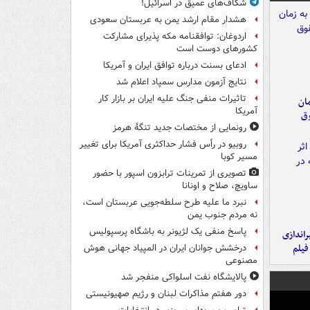
شکاف‌های عمیق در اسرائیل!
هشدار مقام ارشد یمن به عربستان سعودی
اردوغان: توافقنامه مکه پذیرای مشارکت
کشورهای دوست است
ادعای بسنت درباره توافق ایران و آمریکا
نتایج آزمون مدارس سمپاد اعلام شد
تاثیرات منفی جنگ علیه ایران بر بازار کار
مان
آمریکا
وق
رونمایی از مختصات جدید تنگۀ هرمز
روبیو در رأس فشار حداکثری آمریکا برای تغییر
مسیر کوبا
تصویری از تمرینات ترابزون اسپور با حضور
ساویچ، صلاح و اونانا
نبرد ما علیه طرح سلطه‌جویی عربستان است،
نه مردم جنوب یمن
پاسخ منفی یک لژیونر به باشگاه پرسپولیس
یراندازی
فیلم
درخشش جوانان ایران در المپیاد جهانی هوش
مصنوعی
پالایشگاه نفت اسلواکی منفجر شد
دور هفتم مذاکرات لبنان و رژیم صهیونیستی