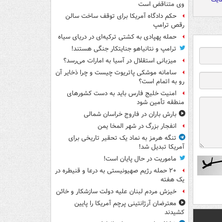
وی متناقض است
حکم دادگاه آمریکا برای توقف ساخت سالن
رقص ترامپ
حمله پهپادی به کشتی ترکیه‌ای در دریای سیاه
ترامپ و نتانیاهو جنایتکار جنگی هستند!
میزبانی استقلال در آسیا به امارات می‌رسد؟
سامانه موشکی پاتریوت چیست و چرا ذخایر آن
رو به اتمام است؟
امنیت خلیج فارس باید به دست کشورهای
منطقه تأمین شود
بارش باران در فاروج خراسان شمالی
انفجار بزرگ در شهر المخا یمن
تنگه هرمز به نماد یک تحقیر تاریخی برای
آمریکا تبدیل شد!
ماموریت در حال پایان است!
۲۰ حمله رژیم صهیونیستی به درعا و قنیطره در
یک هفته
خیزش مردم لبنان علیه دولت سازشکار و خائن
معترضان آرژانتینی پرچم آمریکا را پایین
کشیدند