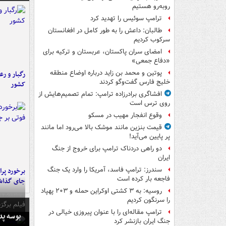
روبه‌رو هستیم
ترامپ سوئیس را تهدید کرد
طالبان: داعش را به طور کامل در افغانستان
سرکوب کردیم
امضای سران پاکستان، عربستان و ترکیه برای
«دفاع جمعی»
پوتین و محمد بن زاید درباره اوضاع منطقه
رگبار و رع
خلیج فارس گفت‌وگو کردند
کشور
افشاگری برادرزاده ترامپ: تمام تصمیم‌هایش از
روی ترس است
وقوع انفجار مهیب در مسکو
قیمت بنزین مانند موشک بالا می‌رود اما مانند
پر پایین می‌آید!
دو راهی دردناک ترامپ برای خروج از جنگ
ایران
سندرز: ترامپ فاسد، آمریکا را وارد یک جنگ
فاجعه بار کرده است
جای گذا
روسیه: به ۳ کشتی اوکراین حمله و ۲۰۳ پهپاد
را سرنگون کردیم
فیلم برگزی
ترامپ مقاله‌ای را با عنوان پیروزی خیالی در
بوسه‌ پ
جنگ ایران بازنشر کرد