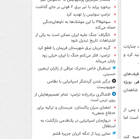
برخورد پراید با تیر برق ۲ فوتی بر جای گذاشت
ترامپ سوئیس را تهدید کرد
سوخو۳۵ با این موشک‌ها به ناوهای‌جنگی
حمله می‌کند
تلگراف: جنگ علیه ایران ممکن است به یکی از
اشتباهات تاریخ تبدیل شود
 جنایات
گربه جریان برق شهرستان فریمان را قطع کرد
د کرد و
ترامپ: فکر می‌کنم جنگ با ایران خیلی زود
پایان می‌یابد
استقبال خاص دخترک عراقی از زائران اربعین
طیف‌های
حسینی
ر
، بویژه
درگیر شدن گردشگر اسپانیایی با نظامی
صهیونیست
ز شاهدان
افشاگری برادرزاده ترامپ: تمام تصمیم‌هایش از
روی ترس است
امضای سران پاکستان، عربستان و ترکیه برای
و پس از
«دفاع جمعی»
است اما
دروازه‌بان اسپانیایی در یک‌قدمی بازگشت به
استقلال
نمایی زیبا از تنگه کریان جزیره قشم
صیه کند