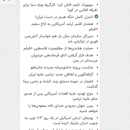
نیویورک تایمز فاش کرد: کارگروه ویژه سیا برای
تفرقه افکنی در کوبا
کنترل کامل تنگه هرمز در دست ایران!
هشدار افسر ارشد آمریکایی به کاخ سفید
+فیلم
دبیرکل سازمان ملل باز هم خواستار آتش‌بس
فوری در اوکراین شد
حمایت هلندی‌ها از مظلومیت فلسطین +فیلم
هدف قرار گرفتن اتاق‌ فرماندهی مزدوران
عربستان در یمن
شکست پروژه «خاورمیانه جدید» نتانیاهو
گزافه‌گویی و لفاظی جدید ترامپ علیه ایران
انفجار در حومه دمشق چند کشته و زخمی برجا
گذاشت
موج تهدید علیه قضات آمریکایی پس از صدور
حکم علیه ترامپ
یمن: جهان به‌زودی صدای ناله سعودی‌ها را
خواهد شنید
یونیفل: ارتش اسرائیل در یک روز ۱۱۳ توپ به
جنوب لبنان شلیک کرده است