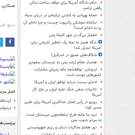
حکم دادگاه آمریکا برای توقف ساخت سالن
همکاری بی
رقص ترامپ
حمله پهپادی به کشتی ترکیه‌ای در دریای سیاه
سامانه موشکی پاتریوت چیست و چرا ذخایر آن
منبع: فا
رو به اتمام است؟
انفجار بزرگ در شهر المخا یمن
تنگه هرمز به نماد یک تحقیر تاریخی برای
آمریکا تبدیل شد!
شکاف‌های عمیق در اسرائیل!
هشدار مقام ارشد یمن به عربستان سعودی
اردوغان: توافقنامه مکه پذیرای مشارکت
کشورهای دوست است
ادعای بسنت درباره توافق ایران و آمریکا
تاثیرات منفی جنگ علیه ایران بر بازار کار
اخبار مرتب
آمریکا
آیت‌الل
روبیو در رأس فشار حداکثری آمریکا برای تغییر
مسیر کوبا
درخواست
نبرد ما علیه طرح سلطه‌جویی عربستان است،
نه مردم جنوب یمن
برچسب‌ها
دور هفتم مذاکرات لبنان و رژیم صهیونیستی
ترامپ و سودای پیروزی در انتخابات
آیت ال