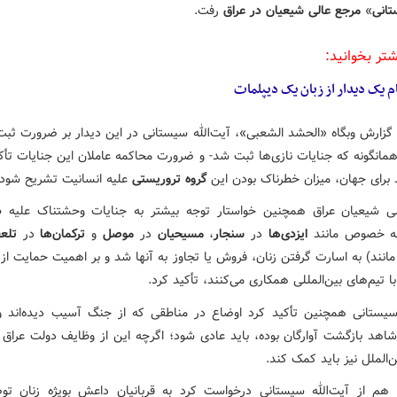
انی
»
مرجع عالی شیعیان در عراق
رفت.
شتر بخوانید:
م یک دیدار از زبان یک دیپلمات
 گزارش
وبگاه
«
الحشد
الشعبی
»، آیت‌الله سیستانی در این دیدار بر ضرورت ثبت
انگونه که جنایات نازی‌ها ثبت شد- و ضرورت محاکمه عاملان این جنایات تأکی
 برای جهان، میزان خطرناک بودن این
گروه تروریستی
علیه انسانیت تشریح شود.
ی شیعیان عراق همچنین خواستار توجه بیشتر به جنایات وحشتناک علیه 
ه خصوص مانند
ایزدی‌ها
در
سنجار
،
مسیحیان
در
موصل
و
ترکمان‌ها
در
تلعف
مانند) به اسارت گرفتن زنان، فروش یا تجاوز به آنها شد و بر اهمیت حمایت ا
ا تیم‌های بین‌المللی همکاری می‌کنند، تأکید کرد.
 سیستانی همچنین تأکید کرد اوضاع در مناطقی که از جنگ آسیب دیده‌اند 
شاهد بازگشت آوارگان بوده، باید عادی شود؛ اگرچه این از وظایف دولت عراق 
‌الملل نیز باید کمک کند.
 هم از آیت‌الله سیستانی درخواست کرد به قربانیان داعش بویژه زنان تو