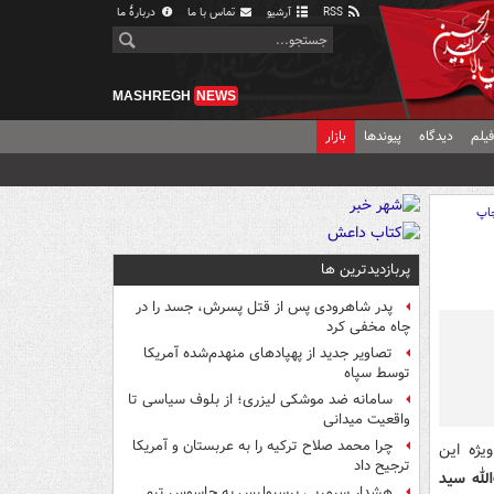
RSS
آرشیو
تماس با ما
دربارهٔ ما
MASHREGH
NEWS
یلم
دیدگاه
پیوندها
بازار
اپ
پربازدیدترین ها
پدر شاهرودی پس از قتل پسرش، جسد را در
چاه مخفی کرد
تصاویر جدید از پهپادهای منهدم‌شده آمریکا
توسط سپاه
سامانه ضد موشکی لیزری؛ از بلوف سیاسی تا
واقعیت میدانی
چرا محمد صلاح ترکیه را به عربستان و آمریکا
یژه این
ترجیح داد
الله سید
هشدار سرمربی پرسپولیس به جاسوس تیم