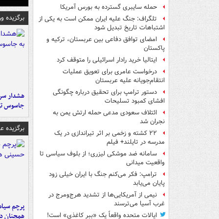
حمله سایبری گسترده به بورس آمریکا
برگزیده و
تلگراف: جنگ علیه ایران ممکن است به یکی از
اشتباهات تاریخ تبدیل شود
امضای توافق دفاعی بین عربستان، ترکیه و
پاکستان
ایتالیا خرید رادار اسرائیلی را متوقف کرد
درخواست عامری برای تعویق عملیات
انتقام‌جویانه علیه عربستان
دستور ترامپ برای تحقیق درباره چگونگی
هشدار سرم
افشای کمبود تسلیحات
جاسوس تی
ائتلاف سعودی مدعی حمله ارتش یمن به
نجران شد
برگزیده 
۲۲ کشته و زخمی بر اثر تیراندازی در یک
مدرسه در تایلند+ فیلم
سامانه ضد موشکی لیزری؛ از بلوف سیاسی تا
واقعیت میدانی
ترامپ: فکر می‌کنم جنگ با ایران خیلی زود
پایان می‌یابد
نیمی از آمریکایی‌ها از تشدید هرج‌ومرج در
غرب آسیا می‌ترسند
پرچم سیاه
همچنان در
ایالات متحده واقعاً یک «ببر کاغذی» است!