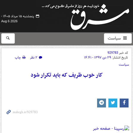
پنجشنبه ۱۵ مرداد ۱۴۰۵ -
Aug 6 2026
سیاست
کد خبر
929783
تاریخ انتشار:
۲۹ دی ۱۳۹۷ - ۱۴:۴۱
۲ نظر
چاپ
سیاست
کار خوب ظریف که باید تکرار شود