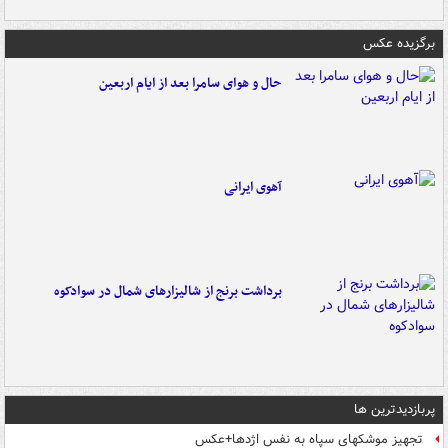
برگزیده عکس
حال و هوای سامرا بعد از ایام اربعین
آهوی ایرانی
برداشت برنج از شالیزارهای شمال در سوادکوه
پربازدیدترین ها
تجهیز موشکهای سپاه به نفس اژدها+عکس