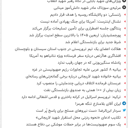
ویژگی‌های شهید بابایی در نگاه رهبر شهید انقلاب
مرثیه‌ی سوزناک مادر شهید دانش‌آموز مینابی
زلنسکی: دو پالایشگاه روسیه را هدف قرار دادیم
نشنال اینترست: آمریکا برای جنگ پهپادی آماده نیست
پنتاگون جلسه اضطراری برای تأمین تسلیحات برگزار می‌کند
پورجمشیدیان: اربعین ۱۴۰۵ با بالاترین سطح امنیت برگزار شد
شرط جدید برای بازنشستگی اعلام شد
هلاکت اعضای یک تیم تروریستی در جنوب استان سیستان و بلوچستان
افشاگری هاآرتص درباره سفر فرستاده ویژه نتانیاهو به آمریکا
پادشاه سنگین‌وزنی که در جهان رقیب ندارد
بیانیه ۸ کشور عربی علیه تجاوزات رژیم صهیونیستی در غزه
بیانیه خانواده شهید لاریجانی درباره برخی گمانه‌زنی‌های رسانه‌ای
عربستان فرمانده ائتلاف دریایی چندملیتی را منصوب کرد
زیان بیش از ۱۰۰ همتی به صندوق‌ بازنشستگی نفت
ترکیه: تروریسم اسرائیل در کرانه باختری و قدس اشغالی ادامه دارد
ایران آقای بلامنازع تنگه هرمز!
سردار ابن‌الرضا: دست نیروهای مسلح برای پاسخ پُر است
تکذیب ادعای «نحوه ردزنی محل استقرار شهید لاریجانی»
یک‌ سوم صهیونیست‌ها در برابر حملات موشکی بی دفاع هستند