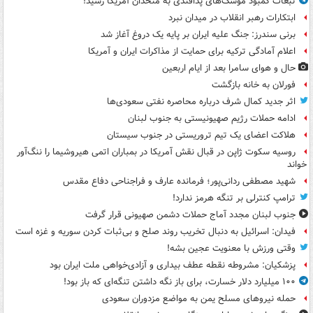
تبعات کمبود موشک‌های پدافندی به متحدان آمریکا رسید!
ابتکارات رهبر انقلاب در میدان نبرد
برنی سندرز: جنگ علیه ایران بر پایه یک دروغ آغاز شد
اعلام آمادگی ترکیه برای حمایت از مذاکرات ایران و آمریکا
حال و هوای سامرا بعد از ایام اربعین
فورلان به خانه بازگشت
اثر جدید کمال شرف درباره محاصره نفتی سعودی‌ها
ادامه حملات رژیم صهیونیستی به جنوب لبنان
هلاکت اعضای یک تیم تروریستی در جنوب سیستان
روسیه سکوت ژاپن در قبال نقش آمریکا در بمباران اتمی هیروشیما را ننگ‌آور
خواند
شهید مصطفی ردانی‌پور؛ فرمانده عارف و فراجناحی دفاع مقدس
ترامپ کنترلی بر تنگه هرمز ندارد!
جنوب لبنان مجدد آماج حملات دشمن صهیونی قرار گرفت
فیدان: اسرائیل به دنبال تخریب روند صلح و بی‌ثبات کردن سوریه و غزه است
وقتی ورزش با معنویت عجین بشه!
پزشکیان: مشروطه نقطه عطف بیداری و آزادی‌خواهی ملت ایران بود
۱۰۰ میلیارد دلار خسارت، برای باز نگه داشتن تنگه‌ای که باز بود!
حمله نیروهای مسلح یمن به مواضع مزدوران سعودی