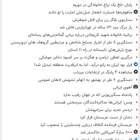
پایان تلخ یک نزاع خانوادگی در دورود
ماهواره‌ها خسارت انفجار جبل‌علی امارت را لو دادند
سناریوی بلاگر زن برای قتل شوهرش
راز مرگ مرد ۷۲ ساله در تهرانپارس فاش شد
بیانیه خانواده شهید لاریجانی درباره برخی گمانه‌زنی‌های رسانه‌ای
دستگیری ۸ نفر از اشرار مسلح شاخص و مرتبطین گروهک های تروریستی
موج بارش‌های تابستانه در راه ۱۱ استان
درگیری لفظی ترامپ و هگزث بر سر کمبود ذخایر موشکی
قرار بود ایران به زانو درآید، اما به ابرقدرت منطقه تبدیل شد!
مشاهده ۴ پلنگ در ارتفاعات میناب
دستگیری ۶ نفر در بهشهر به اتهام تشویش اذهان عمومی
آهوی ایرانی
پادشاه سنگین‌وزنی که در جهان رقیب ندارد
ونس: ایرانی‌ها مذاکره‌کنندگان سرسختی هستند
دردسر جدید برای سرخپوشان
دشان از دست عربستان فرار کرد
عربستان فرمانده ائتلاف دریایی چندملیتی را منصوب کرد
۸۰۰ سازۀ آمریکایی خاکستر شد
قابی زیبا از قلعه بابک آذربایجان شرقی