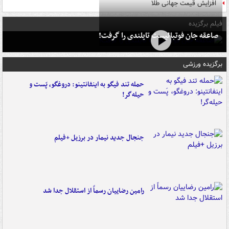
افزایش قیمت جهانی طلا
فیلم برگزیده
صاعقه جان فوتبالیست تایلندی را گرفت!
برگزیده ورزشی
حمله تند فیگو به اینفانتینو: دروغگو، پَست‌ و
حیله‌گر!
جنجال جدید نیمار در برزیل +فیلم
رامین رضاییان رسماً از استقلال جدا شد