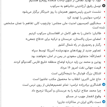
کوبا: با تهدید نظامی از سوی ایالات متحده روبه‌رو هستیم
توسل رفیق آرژانتینی نتانیاهو به سرکوب
نشست خبری رئیس‌جمهور همزمان با روز خبرنگار برگزار می‌شود
ترامپ سوئیس را تهدید کرد
سخنگوی کمیسیون امنیت ملی مجلس: چارچوب کلی تفاهم با عمان مشخص
شده است
طالبان: داعش را به طور کامل در افغانستان سرکوب کردیم
امضای سران پاکستان، عربستان و ترکیه برای «دفاع جمعی»
رگبار و رعدوبرق در راه شمال کشور
تصاویر جدید از پهپادهای منهدم‌شده آمریکا توسط سپاه
انصارالله: متجاوزان سعودی در یمن در امان نخواهند بود
پوتین و محمد بن زاید درباره اوضاع منطقه خلیج فارس گفت‌وگو کردند
قیمت جهانی نفت امروز ۱۶ مرداد
اشکال بزرگ فوتبال ما نتیجه‌گرایی است
حاج علی اکبری: انقلاب ما محصول مکتب عاشورا است
افشاگری برادرزاده ترامپ: تمام تصمیم‌هایش از روی ترس است
چرا محمد صلاح ترکیه را به عربستان و آمریکا ترجیح داد
وقوع انفجار مهیب در مسکو
دست بالای ایران در مذاکرات جاری!