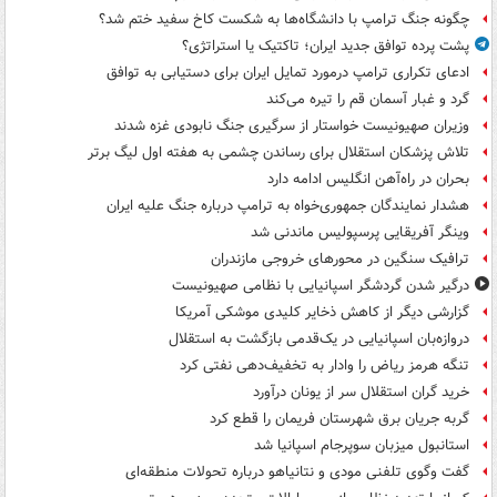
چگونه جنگ ترامپ با دانشگاه‌ها به شکست کاخ سفید ختم شد؟
پشت پرده توافق جدید ایران؛ تاکتیک یا استراتژی؟
ادعای تکراری ترامپ درمورد تمایل ایران برای دستیابی به توافق
گرد و غبار آسمان قم را تیره می‌کند
وزیران صهیونیست خواستار از سرگیری جنگ نابودی غزه شدند
تلاش پزشکان استقلال برای رساندن چشمی به هفته اول لیگ برتر
بحران در راه‌آهن انگلیس ادامه دارد
هشدار نمایندگان جمهوری‌خواه به ترامپ درباره جنگ علیه ایران
وینگر آفریقایی پرسپولیس ماندنی شد
ترافیک سنگین در محورهای خروجی مازندران
درگیر شدن گردشگر اسپانیایی با نظامی صهیونیست
گزارشی دیگر از کاهش ذخایر کلیدی موشکی آمریکا
دروازه‌بان اسپانیایی در یک‌قدمی بازگشت به استقلال
تنگه هرمز ریاض را وادار به تخفیف‌دهی نفتی کرد
خرید گران استقلال سر از یونان درآورد
گربه جریان برق شهرستان فریمان را قطع کرد
استانبول میزبان سوپرجام اسپانیا شد
گفت وگوی تلفنی مودی و نتانیاهو درباره تحولات منطقه‌ای