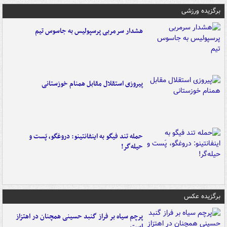
برگزیده ورزشی
هشدار سرمربی پرسپولیس به جاسوس تیم
پیروزی استقلال مقابل همنام خوزستانی
حمله تند فیگو به اینفانتینو: دروغگو، پَست‌ و
حیله‌گر!
برگزیده عکس
پرچم سیاه بر فراز گنبد حسینی همچنان در اهتزاز
است