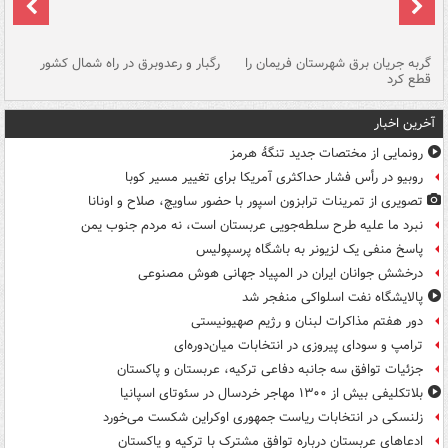
گربه جریان برق شهرستان فریمان را
رگبار و رعدوبرق در راه شمال کشور
قطع کرد
گذ
آخرین اخبار
رونمایی از مختصات جدید تنگۀ هرمز
روبیو در رأس فشار حداکثری آمریکا برای تغییر مسیر کوبا
تصویری از تمرینات ترابزون اسپور با حضور ساویچ، صلاح و اونانا
نبرد ما علیه طرح سلطه‌جویی عربستان است، نه مردم جنوب یمن
پاسخ منفی یک لزیونر به باشگاه پرسپولیس
درخشش جوانان ایران در المپیاد جهانی هوش مصنوعی
پالایشگاه نفت اسلواکی منفجر شد
دور هفتم مذاکرات لبنان و رژیم صهیونیستی
ترامپ و سودای پیروزی در انتخابات میان‌دوره‌ای
جزئیات توافق سه جانبه دفاعی ترکیه، عربستان و پاکستان
بلاتکلیفی بیش از ۱۳۰۰ مهاجر خردسال در سئوتای اسپانیا
زلنسکی در انتخابات ریاست جمهوری اوکراین شکست می‌خورد
ادعاهای عربستان درباره توافق مشترک با ترکیه و پاکستان