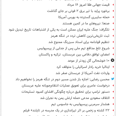
قیمت جهانی طلا امروز ۱۶ مرداد
برخورد پراید با تیر برق ۲ فوتی بر جای گذاشت
حمله سایبری گسترده به بورس آمریکا
صنعا: نیروهای ما در کمین‌ هستند
تلگراف: جنگ علیه ایران ممکن است به یکی از اشتباهات تاریخ تبدیل شود
ثبت تاریخی‌ترین کاهش تردد در تنگه هرمز
تنظیم قولنامه برای اسناد سبزرنگ ممنوع شد
شروع تلخ مدافع تیم ملی پس از جدایی از پرسپولیس
امضای توافق دفاعی بین عربستان، ترکیه و پاکستان
۱۰ خوشحالی گل زودتر از موعد
ایتالیا خرید رادار اسرائیلی را متوقف کرد
واردات نفت آمریکا از عربستان صفر شد
محسن رضایی: اجازه باز شدن مسیر دوم در تنگه هرمز را نخواهیم داد
درخواست عامری برای تعویق عملیات انتقام‌جویانه علیه عربستان
دستور ترامپ برای تحقیق درباره چگونگی افشای کمبود تسلیحات
ائتلاف سعودی مدعی حمله ارتش یمن به نجران شد
هشدار سرمربی پرسپولیس به جاسوس تیم
۲۲ کشته و زخمی بر اثر تیراندازی در یک مدرسه در تایلند+ فیلم