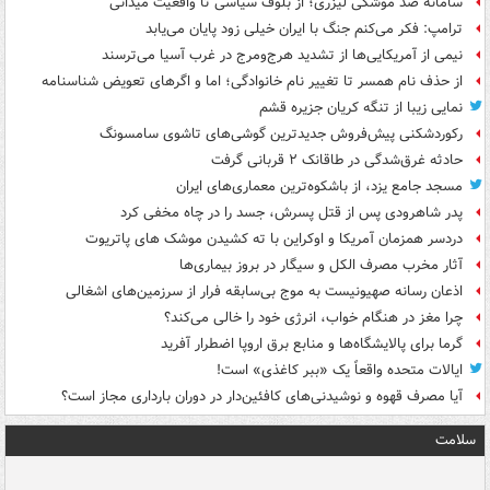
سامانه ضد موشکی لیزری؛ از بلوف سیاسی تا واقعیت میدانی
ترامپ: فکر می‌کنم جنگ با ایران خیلی زود پایان می‌یابد
نیمی از آمریکایی‌ها از تشدید هرج‌ومرج در غرب آسیا می‌ترسند
از حذف نام همسر تا تغییر نام خانوادگی؛ اما و اگرهای تعویض شناسنامه
نمایی زیبا از تنگه کریان جزیره قشم
رکوردشکنی پیش‌فروش جدیدترین گوشی‌های تاشوی سامسونگ
حادثه غرق‌شدگی در طاقانک ۲ قربانی گرفت
مسجد جامع یزد، از باشکوه‌ترین معماری‌های ایران
پدر شاهرودی پس از قتل پسرش، جسد را در چاه مخفی کرد
دردسر همزمان آمریکا و اوکراین با ته کشیدن موشک های پاتریوت
آثار مخرب مصرف الکل و سیگار در بروز بیماری‌ها
اذعان رسانه صهیونیست به موج بی‌سابقه فرار از سرزمین‌های اشغالی
چرا مغز در هنگام خواب، انرژی خود را خالی می‌کند؟
گرما برای پالایشگاه‌ها و منابع برق اروپا اضطرار آفرید
ایالات متحده واقعاً یک «ببر کاغذی» است!
آیا مصرف قهوه و نوشیدنی‌های کافئین‌دار در دوران بارداری مجاز است؟
سلامت