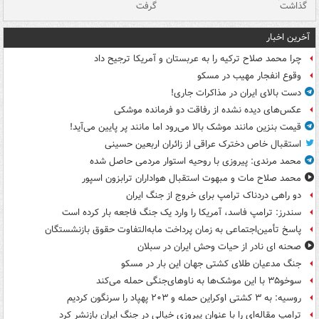
گذاشت
گرفت
جس
آخرین اخبار
چرا محمد صلاح ترکیه را به عربستان و آمریکا ترجیح داد
وقوع انفجار مهیب در مسکو
دست بالای ایران در مذاکرات جاری!
عکس‌های دیده نشده از رفاقت دو فرمانده‌ موشکی
قیمت بنزین مانند موشک بالا می‌رود اما مانند پر پایین می‌آید!
استقبال خاص دخترک عراقی از زائران اربعین حسینی
محمد مرندی: پیروزی با روحیه استوار مردمی حاصل شده
محمد صلاح مات و مبهوت استقبال هواداران ترابزون اسپور
دو راهی دردناک ترامپ برای خروج از جنگ ایران
سندرز: ترامپ فاسد، آمریکا را وارد یک جنگ فاجعه بار کرده است
پاسخ تأمین‌اجتماعی به زمان پرداخت مابه‌التفاوت حقوق بازنشستگان
صحنه ای نادر از حیات وحش ایران در سبلان
جنگ مدعیان طلای کشتی جهان این بار در مسکو
سوخو۳۵ با این موشک‌ها به ناوهای‌جنگی حمله می‌کند
روسیه: به ۳ کشتی اوکراین حمله و ۲۰۳ پهپاد را سرنگون کردیم
ترامپ مقاله‌ای را با عنوان پیروزی خیالی در جنگ ایران بازنشر کرد