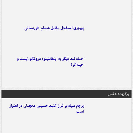
پیروزی استقلال مقابل همنام خوزستانی
حمله تند فیگو به اینفانتینو: دروغگو، پَست‌ و
حیله‌گر!
برگزیده عکس
پرچم سیاه بر فراز گنبد حسینی همچنان در اهتزاز
است