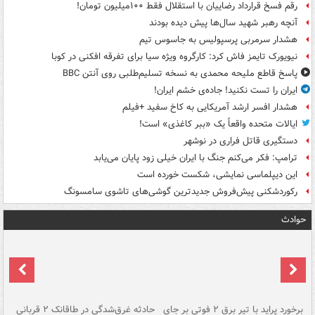
رقم فسخ قرارداد رضاییان با استقلال فقط ۱۰۰میلیون تومان!
آنچه رهبر شهید سال‌ها پیش دیده بودند
هشدار سرمربی پرسپولیس به جاسوس تیم
نیویورک تایمز فاش کرد: کارگروه ویژه سیا برای تفرقه افکنی در کوبا
پاسخ قاطع ملیحه محمدی به نسخه تسلیم‌طلبی روی آنتن BBC
ایران را تست نکنید! جاده‌ی خشم ایران!
هشدار افسر ارشد آمریکایی به کاخ سفید +فیلم
ایالات متحده واقعاً یک «ببر کاغذی» است!
دستگیری قاتل فراری در نوشهر
ترامپ: فکر می‌کنم جنگ با ایران خیلی زود پایان می‌یابد
این دیپلماسی نمایشی، شکست خورده است
رکوردشکنی پیش‌فروش جدیدترین گوشی‌های تاشوی سامسونگ
حوادث
برخورد پراید با تیر برق ۲ فوتی بر جای
حادثه غرق‌شدگی در طاقانک ۲ قربانی
پد