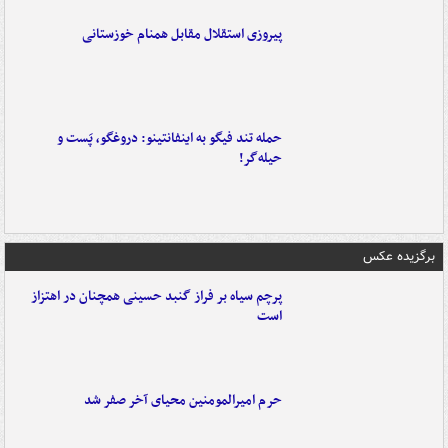
پیروزی استقلال مقابل همنام خوزستانی
حمله تند فیگو به اینفانتینو: دروغگو، پَست‌ و
حیله‌گر!
برگزیده عکس
پرچم سیاه بر فراز گنبد حسینی همچنان در اهتزاز
است
حرم امیرالمومنین محیای آخر صفر شد