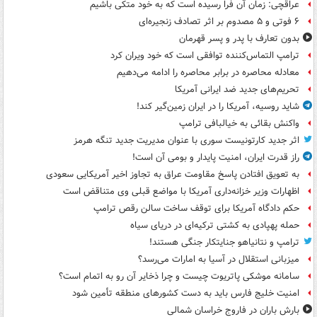
عراقچی: زمان آن فرا رسیده است که به خود متکی باشیم
۶ فوتی و ۵ مصدوم بر اثر تصادف زنجیره‌ای
بدون تعارف با پدر و پسر قهرمان
ترامپ التماس‌کننده توافقی است که خود ویران کرد
معادله محاصره در برابر محاصره را ادامه می‌دهیم
تحریم‌های جدید ضد ایرانی آمریکا
شاید روسیه، آمریکا را در ایران زمین‌گیر کند!
واکنش بقائی به خیالبافی ترامپ
اثر جدید کارتونیست سوری با عنوان مدیریت جدید تنگه هرمز
راز قدرت ایران، امنیت پایدار و بومی آن است!
به تعویق افتادن پاسخ مقاومت عراق به تجاوز اخیر آمریکایی سعودی
اظهارات وزیر خزانه‌داری آمریکا با مواضع قبلی وی متناقض است
حکم دادگاه آمریکا برای توقف ساخت سالن رقص ترامپ
حمله پهپادی به کشتی ترکیه‌ای در دریای سیاه
ترامپ و نتانیاهو جنایتکار جنگی هستند!
میزبانی استقلال در آسیا به امارات می‌رسد؟
سامانه موشکی پاتریوت چیست و چرا ذخایر آن رو به اتمام است؟
امنیت خلیج فارس باید به دست کشورهای منطقه تأمین شود
بارش باران در فاروج خراسان شمالی