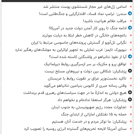
اسامی ژل‌های غیر مجاز شستشوی پوست منتشر شد
سندرز: ترامپ نماد فساد، اقتدارگرایی و جنگ‌طلبی است!
مراقب علائم هپاتیت باشید!
ادامه جنگ تا روی کار آمدن دولت جدید در آمریکا!
باغچه‌های خانگی در کاهش خطر ابتلا به دیابت موثرند
نگرانی تل‌آویو از گسترش پرونده‌های جاسوسی مرتبط با ایران
نیویورک تایمز: غرب تمایلی به تجهیز اوکراین به موشک‌های رهگیر ندارد
آیا از نفوذ نتانیاهو در واشنگتن کاسته شده است؟
توافق پرو و مکزیک بر سر ازسرگیری روابط دیپلماتیک
پزشکیان: شکافی بین دولت و نیروهای مسلح نیست
تاکید نخست‌وزیر عراق بر تقویت روابط با عربستان
وقتی رسانه عبری از کابوس بنیامین نتانیاهو می‌گوید
هیچ دولتی به اندازۀ ما در جهت سیاست‌های رهبری قدم برنداشت
پزشکیان: هرگز استعفا نداده‌ام و نخواهم داد
تجاوزات مجدد رژیم صهیونیستی به جنوب لبنان
حمله به ۱۵ نفتکش‌ اماراتی از ابتدای جنگ
پزشکیان: ما نوکر مردم و در خدمت آنان هستیم
سنای آمریکا لایحه تحریم‌های گسترده انرژی روسیه را تصویب کرد