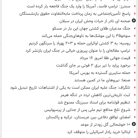
سندرز: ترامپ فاسد، آمریکا را وارد یک جنگ فاجعه بار کرده است
پاسخ تأمین‌اجتماعی به زمان پرداخت مابه‌التفاوت حقوق بازنشستگان
صحنه ای نادر از حیات وحش ایران در سبلان
جنگ مدعیان طلای کشتی جهان این بار در مسکو
سوخو۳۵ با این موشک‌ها به ناوهای‌جنگی حمله می‌کند
روسیه: به ۳ کشتی اوکراین حمله و ۲۰۳ پهپاد را سرنگون کردیم
ترامپ مقاله‌ای را با عنوان پیروزی خیالی در جنگ ایران بازنشر کرد
قیمت جهانی طلا امروز ۱۶ مرداد
برخورد پراید با تیر برق ۲ فوتی بر جای گذاشت
حمله سایبری گسترده به بورس آمریکا
صنعا: نیروهای ما در کمین‌ هستند
تلگراف: جنگ علیه ایران ممکن است به یکی از اشتباهات تاریخ تبدیل شود
ثبت تاریخی‌ترین کاهش تردد در تنگه هرمز
تنظیم قولنامه برای اسناد سبزرنگ ممنوع شد
شروع تلخ مدافع تیم ملی پس از جدایی از پرسپولیس
امضای توافق دفاعی بین عربستان، ترکیه و پاکستان
۱۰ خوشحالی گل زودتر از موعد
ایتالیا خرید رادار اسرائیلی را متوقف کرد