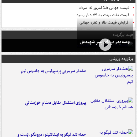
قیمت جهانی طلا امروز ۱۵ مرداد
قیمت نفت برنت به ۷۹ دلار رسید
افزایش قیمت طلا و نقره جهانی
فیلم برگزیده
بوسه‌ پدر بر پای پسر شهیدش
برگزیده ورزشی
هشدار سرمربی پرسپولیس به جاسوس تیم
پیروزی استقلال مقابل همنام خوزستانی
حمله تند فیگو به اینفانتینو: دروغگو، پَست‌ و