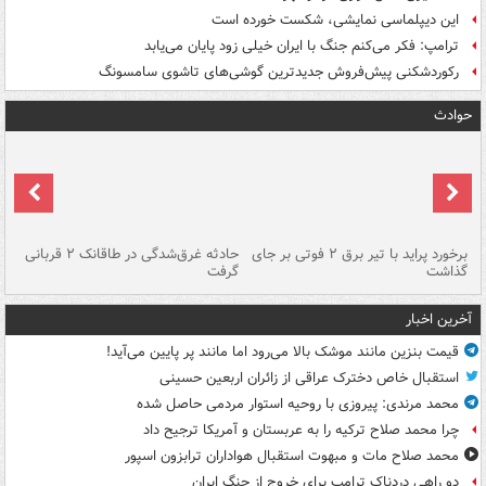
این دیپلماسی نمایشی، شکست خورده است
ترامپ: فکر می‌کنم جنگ با ایران خیلی زود پایان می‌یابد
رکوردشکنی پیش‌فروش جدیدترین گوشی‌های تاشوی سامسونگ
حوادث
برخورد پراید با تیر برق ۲ فوتی بر جای
حادثه غرق‌شدگی در طاقانک ۲ قربانی
پد
گذاشت
گرفت
جس
آخرین اخبار
قیمت بنزین مانند موشک بالا می‌رود اما مانند پر پایین می‌آید!
استقبال خاص دخترک عراقی از زائران اربعین حسینی
محمد مرندی: پیروزی با روحیه استوار مردمی حاصل شده
چرا محمد صلاح ترکیه را به عربستان و آمریکا ترجیح داد
محمد صلاح مات و مبهوت استقبال هواداران ترابزون اسپور
دو راهی دردناک ترامپ برای خروج از جنگ ایران