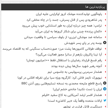
پربازدیدترین ها
یاوه‌گویی تولیدکننده موشک کروز اوکراینی علیه ایران
پدر شاهرودی پس از قتل پسرش، جسد را در چاه مخفی کرد
ترامپ: همه چیز درباره ایران به طور استثنایی خوب پیش می‌رود
«کمانِ پرنده» چینی برای شکار کروزها به ایران می‌آید
سامانه ضد موشکی لیزری؛ از بلوف سیاسی تا واقعیت میدانی
بوسه‌ پدر بر پای پسر شهیدش
توقف طولانی کامیون‌ها پشت مرز؛ صورت‌حساب سنگینی که به اقتصاد می‌رسد
آیا تینا پاکروان بازهم از ساترا مجوز فعالیت می‌گیرد؟
رقم فسخ قرارداد رضاییان با استقلال فقط ۱۰۰میلیون تومان!
آنچه رهبر شهید سال‌ها پیش دیده بودند
هشدار سرمربی پرسپولیس به جاسوس تیم
نیویورک تایمز فاش کرد: کارگروه ویژه سیا برای تفرقه افکنی در کوبا
پاسخ قاطع ملیحه محمدی به نسخه تسلیم‌طلبی روی آنتن BBC
ایران را تست نکنید! جاده‌ی خشم ایران!
هشدار افسر ارشد آمریکایی به کاخ سفید +فیلم
ایالات متحده واقعاً یک «ببر کاغذی» است!
دستگیری قاتل فراری در نوشهر