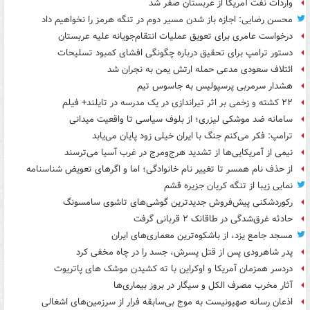
واردات نفت آمریکا از عربستان صفر شد
محسن رضایی: اجازه باز شدن مسیر دوم در تنگه هرمز را نخواهیم داد
درخواست عامری برای تعویق عملیات انتقام‌جویانه علیه عربستان
دستور ترامپ برای تحقیق درباره چگونگی افشای کمبود تسلیحات
ائتلاف سعودی مدعی حمله ارتش یمن به نجران شد
هشدار سرمربی پرسپولیس به جاسوس تیم
۲۲ کشته و زخمی بر اثر تیراندازی در یک مدرسه در تایلند+ فیلم
سامانه ضد موشکی لیزری؛ از بلوف سیاسی تا واقعیت میدانی
ترامپ: فکر می‌کنم جنگ با ایران خیلی زود پایان می‌یابد
نیمی از آمریکایی‌ها از تشدید هرج‌ومرج در غرب آسیا می‌ترسند
از حذف نام همسر تا تغییر نام خانوادگی؛ اما و اگرهای تعویض شناسنامه
نمایی زیبا از تنگه کریان جزیره قشم
رکوردشکنی پیش‌فروش جدیدترین گوشی‌های تاشوی سامسونگ
حادثه غرق‌شدگی در طاقانک ۲ قربانی گرفت
مسجد جامع یزد، از باشکوه‌ترین معماری‌های ایران
پدر شاهرودی پس از قتل پسرش، جسد را در چاه مخفی کرد
دردسر همزمان آمریکا و اوکراین با ته کشیدن موشک های پاتریوت
آثار مخرب مصرف الکل و سیگار در بروز بیماری‌ها
اذعان رسانه صهیونیست به موج بی‌سابقه فرار از سرزمین‌های اشغالی