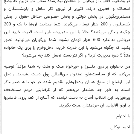
در وضعیت فعلی، از بیکاران و شاغلان بیکارشده سخن نمی‌­گوییم که وضع
اسفناک و خطیری دارند. کثیری از نیروی کار شاغل و بازنشستگان و
مستمری‌بگیران در بخش دولتی و بخش خصوصی حداقل حقوق را یعنی
یک‌میلیون و 200 هزار تومان می‌گیرند، شما میدانید آن‌ها با یک و 200
چگونه زندگی می‌کنند؟ حالا با این مدیریت، قرار است قدرت خرید این
دریافتی به‌اندازه 600 هزار تومان بشود، شما بزرگواران می‌توانید تصور
بکنید که چگونه می‌شود با این قدرت خرید، دخل‌وخرج را برای یک خانواده
مثلاً 5 نفره مدیریت کرد؟ و اگر نتوانست تحمل کند چه می‌شود؟
من به‌عنوان برادری دلسوز و خیرخواه ملک و ملت به شما مؤکداً توصیه
می‌کنم که از سیاست‌های صندوق بین‌المللی پول دست بشویید. راه‌حل
این اوضاع از سنخ همان راه‌حل‌های تقدیم شده در دو نامه صدرالذکر
است. به طور جد هشدار می‌دهم که از نارضایتی مردم مستضعف
بپرهیزید. این انقلاب آسان به دست نیامده که آسان از کف برود. فاعتبروا
یا اولوا الالباب. ای خردمندان عبرت بگیرید.
با احترام
احمد توکلی