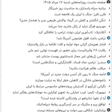
صفحه نخست روزنامه‌های شنبه ۱۷ مرداد ۱۴۰۵
بیانیه سپاه پاسداران به مناسبت روز خبرنگار
فارن افرز: جنگ با ایران یک فاجعه است
تنگی انگشتر و کفش در گرما؛ واکنش طبیعی بدن یا هشدار جدی؟
مورینیو هرگز نباید از رئال مادرید جدا می‌شد
آتلانتیک: تاب‌آوری ایران دولت ترامپ را غافلگیر کرد
ترامپ باعث افول هژمونی آمریکا شد!
فشار هم‌زمان گرانی مواد اولیه و افت تقاضا بر بازار پلاستیک
رقابت ۲۸ والیبالیست برای حضور در فهرست نهایی تیم ملی
اسامی ژل‌های غیر مجاز شستشوی پوست منتشر شد
سندرز: ترامپ نماد فساد، اقتدارگرایی و جنگ‌طلبی است!
مراقب علائم هپاتیت باشید!
ادامه جنگ تا روی کار آمدن دولت جدید در آمریکا!
باغچه‌های خانگی در کاهش خطر ابتلا به دیابت موثرند
نگرانی تل‌آویو از گسترش پرونده‌های جاسوسی مرتبط با ایران
نیویورک تایمز: غرب تمایلی به تجهیز اوکراین به موشک‌های رهگیر ندارد
آیا از نفوذ نتانیاهو در واشنگتن کاسته شده است؟
توافق پرو و مکزیک بر سر ازسرگیری روابط دیپلماتیک
پزشکیان: شکافی بین دولت و نیروهای مسلح نیست