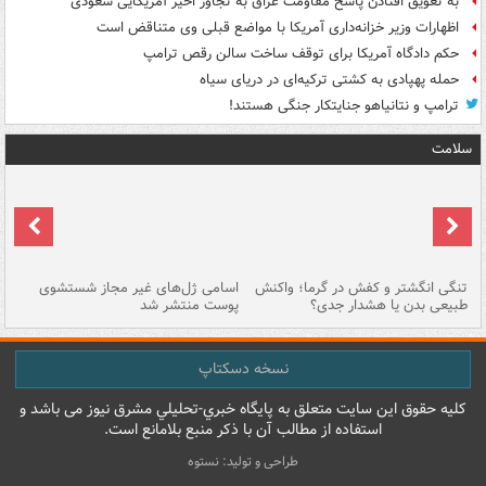
به تعویق افتادن پاسخ مقاومت عراق به تجاوز اخیر آمریکایی سعودی
اظهارات وزیر خزانه‌داری آمریکا با مواضع قبلی وی متناقض است
حکم دادگاه آمریکا برای توقف ساخت سالن رقص ترامپ
حمله پهپادی به کشتی ترکیه‌ای در دریای سیاه
ترامپ و نتانیاهو جنایتکار جنگی هستند!
سلامت
تنگی انگشتر و کفش در گرما؛ واکنش
اسامی ژل‌های غیر مجاز شستشوی
مر
طبیعی بدن یا هشدار جدی؟
پوست منتشر شد
نسخه دسکتاپ
کليه حقوق اين سايت متعلق به پایگاه خبري-تحليلي مشرق نيوز می باشد و
استفاده از مطالب آن با ذکر منبع بلامانع است.
طراحی و تولید: نستوه