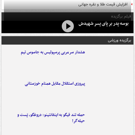
افزایش قیمت طلا و نقره جهانی
فیلم برگزیده
بوسه‌ پدر بر پای پسر شهیدش
برگزیده ورزشی
هشدار سرمربی پرسپولیس به جاسوس تیم
پیروزی استقلال مقابل همنام خوزستانی
حمله تند فیگو به اینفانتینو: دروغگو، پَست‌ و
حیله‌گر!