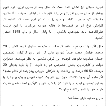
تجربه جهانی نیز نشان داده است که سال بعد از بحران ارزی، نرخ تورم
بیشتر از سال بحران افزایش می‌یابد (ازجمله در ایتالیا، سوئد، انگلستان،
مکزیک، کره جنوبی، تایلند و برزیل). علت نیز این است که تخلیه اثر
افزایش نرخ ارز بر قیمت‌ها با وقفه صورت می‌گیرد. با این ترتیب
علی‌القاعده باید تورم‌های بالاتری را تا پایان سال و برای 1398 انتظار
کشید.
حال اگر دولت چنانچه اعلام کرده است، بخواهد حقوق کارمندانش را 20
درصد افزایش دهد، طبعاً شورای عالی کار نیز برای کارگران، تصمیمی
چندان متفاوت نخواهد گرفت؛ این فرض نشدنی به نظر می‌رسد. بنابراین
دولت و کارفرمایان بخش خصوصی دو راه دارند: 1) یا باید به­‌جای 20
درصد، 50-60 درصد بر پرداخت‌ به کارکنان خویش بیفزایند؛ از کدام منبع؟
اگر منبع آن وجود داشت، خودِ این کار یک شوک تورمی و رکودی جدید را
به تن نیمه‌جان تولید می‌اندازد. 2) یا کارمندان و کارگران نصف شدن قدرت
خرید خود را تحمل کنند؛ چگونه؟
سران محترم قوای سه‌‍‌­گانه!