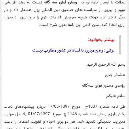
عدالت با ارسال نامه ای به
روسای قوای سه گانه
نسبت به روند افزایشی
تورم و پیروی از سیاست های صندوق بین المللی پول هشدار داد و بار
دیگر تاکید کرد دولت هرچه سریعتر اقدامات لازم را برای عبور از بحران
ارزی اتخاذ کند. متن کامل این نامه بدین شرح است:
بیشتر بخوانید:
توکلی: وضع مبارزه با فساد در کشور مطلوب نیست
بسم الله الرحمن الرحیم
هشدار جدی
رؤسای محترم قوای سه‌­گانه
سلام علیکم
طی نامه شماره 1037-ج مورخ 17/06/1397 درباره پیشنهادهای نجات
بخش ارزی و طی نامه شماره 1146-ج مورخ 01/07/1397 راه حل مهار و
مدیریت نقدینگی تقدیم شد. هر دو برای احیاء و تقویت اعتماد از دست
رفته مردم درمانگر بود. متاسفانه تحت تأثیر اقتصاددانان طرفدار توصیه‌های