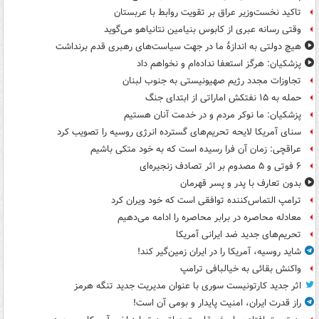
تاکید نخست‌وزیر عراق بر تقویت روابط با عربستان
وقتی رسانه عبری از کابوس بنیامین نتانیاهو می‌گوید
هیچ دولتی به اندازۀ ما در جهت سیاست‌های رهبری قدم برنداشت
پزشکیان: هرگز استعفا نداده‌ام و نخواهم داد
تجاوزات مجدد رژیم صهیونیستی به جنوب لبنان
حمله به ۱۵ نفتکش‌ اماراتی از ابتدای جنگ
پزشکیان: ما نوکر مردم و در خدمت آنان هستیم
سنای آمریکا لایحه تحریم‌های گسترده انرژی روسیه را تصویب کرد
عراقچی: زمان آن فرا رسیده است که به خود متکی باشیم
۶ فوتی و ۵ مصدوم بر اثر تصادف زنجیره‌ای
بدون تعارف با پدر و پسر قهرمان
ترامپ التماس‌کننده توافقی است که خود ویران کرد
معادله محاصره در برابر محاصره را ادامه می‌دهیم
تحریم‌های جدید ضد ایرانی آمریکا
شاید روسیه، آمریکا را در ایران زمین‌گیر کند!
واکنش بقائی به خیالبافی ترامپ
اثر جدید کارتونیست سوری با عنوان مدیریت جدید تنگه هرمز
راز قدرت ایران، امنیت پایدار و بومی آن است!