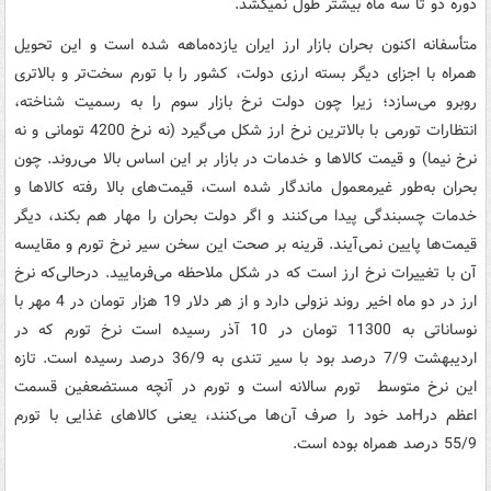
دوره دو تا سه ماه بیشتر طول نمی­کشد.
متأسفانه اکنون بحران بازار ارز ایران یازده‌ماهه شده است و این تحویل
همراه با اجزای دیگر بسته ارزی دولت، کشور را با تورم سخت‌تر و بالاتری
روبرو می‌سازد؛ زیرا چون دولت نرخ بازار سوم را به رسمیت شناخته،
انتظارات تورمی با بالاترین نرخ ارز شکل می‌گیرد (نه نرخ 4200 تومانی و نه
نرخ نیما) و قیمت کالاها و خدمات در بازار بر این اساس بالا می‌روند. چون
بحران به‌طور غیرمعمول ماندگار شده است، قیمت‌های بالا رفته کالاها و
خدمات چسبندگی پیدا می‌کنند و اگر دولت بحران را مهار هم بکند، دیگر
قیمت‌ها پایین نمی‌آیند. قرینه بر صحت این سخن سیر نرخ تورم و مقایسه
آن با تغییرات نرخ ارز است که در شکل ملاحظه می‌فرمایید. درحالی‌که نرخ
ارز در دو ماه اخیر روند نزولی دارد و از هر دلار 19 هزار تومان در 4 مهر با
نوساناتی به 11300 تومان در 10 آذر رسیده است نرخ تورم که در
اردیبهشت 7/9 درصد بود با سیر تندی به 36/9 درصد رسیده است. تازه
این نرخ متوسط تورم سالانه است و تورم در آنچه مستضعفین قسمت
اعظم درHمد خود را صرف آن‌ها می‌کنند، یعنی کالاهای غذایی با تورم
55/9 درصد همراه بوده است.