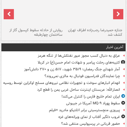
جنازه حمیدرضا رجب‌زاده اطراف تهران
روایتی از حادثه سقوط کپسول گاز از
حم
کشف شد
ساختمان چهارطبقه
زاهدا
آخرین اخبار
عراق به دنبال کسب مجوز عبور نفتکش‌ها از تنگه هرمز
کتیبه‌های رحلت پیامبر و شهادت امام حسن(ع) در کربلا
آمار شهدای جنگ رمضان؛ ۳۵۱۹ شهید، ۵۱۷ زن و ۲۷۰ دانش‌آموز
چرا نمایندگان فدراسیون فوتبال به مالزی نمی‌روند؟
انهدام انبارهای سوخت و تجهیزات نظامی نیروهای مسلح اوکراین توسط روسیه
انصارالله: عربستان اینترنت ساحل غربی یمن را قطع کرد
ایران تمام خلیج فارس را کنترل می‌کند!
سقوط پهپاد MQ-۹ آمریکا در جیبوتی
پیروزی منچسترسیتی برابر اتلتیکو مادرید +فیلم
غروب دلگیر آفتاب از نمای ویرانه‌های غزه
حضور قربانی در پرسپولیس منتفی شد؟