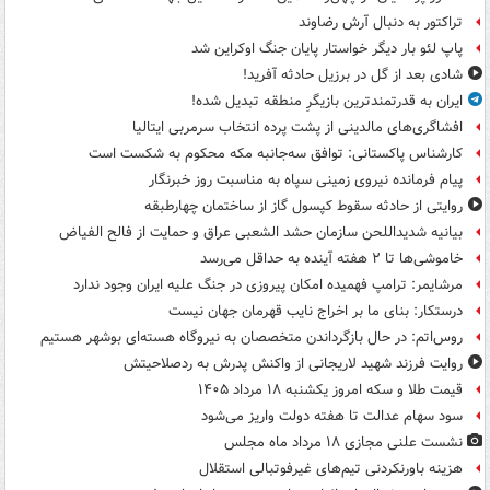
تراکتور به دنبال آرش رضاوند
پاپ لئو بار دیگر خواستار پایان جنگ اوکراین شد
شادی بعد از گل در برزیل حادثه آفرید!
ایران به قدرتمندترین بازیگرِ منطقه تبدیل شده!
افشاگری‌های مالدینی از پشت پرده انتخاب سرمربی ایتالیا
کارشناس پاکستانی: توافق سه‌جانبه مکه محکوم به شکست است
پیام فرمانده نیروی زمینی سپاه به مناسبت روز خبرنگار
روایتی از حادثه سقوط کپسول گاز از ساختمان چهارطبقه
بیانیه شدیداللحن سازمان حشد الشعبی عراق و حمایت از فالح الفیاض
خاموشی‌ها تا ۲ هفته آینده به حداقل می‌رسد
مرشایمر: ترامپ فهمیده امکان پیروزی در جنگ علیه ایران وجود ندارد
درستکار: بنای ما بر اخراج نایب قهرمان جهان نیست
روس‌اتم: در حال بازگرداندن متخصصان به نیروگاه هسته‌ای بوشهر هستیم
روایت فرزند شهید لاریجانی از واکنش پدرش به ردصلاحیتش
قیمت طلا و سکه امروز یکشنبه ۱۸ مرداد ۱۴۰۵
سود سهام عدالت تا هفته دولت واریز می‌شود
نشست علنی مجازی ۱۸ مرداد ماه مجلس
هزینه باورنکردنی تیم‌های غیرفوتبالی استقلال