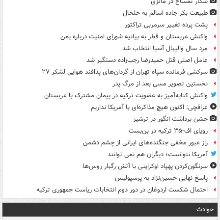
شکار تمساح در مالزی
طبیعت بکر جاده اسالم به خلخال
پشت پرده تغییر سرمربی تراکتور
واکنش عربستان و قطر به بیانیه شورای امنیت درباره یمن
مرد سال والیبال آسیا انتخاب شد
عامل اصلی قتل حمیدرضا رجب‌زاده دستگیر شد
سرکشی فرمانده سپاه تهران از گردان‌های پدافند هوایی لشکر ۲۷
نخستین تصویر مسی بعد از مرگ پدر
واکنش کنایه‌آمیز به عضویت ترکیه در پیمان مشترک با عربستان
عراقچی: اکنون هیچ مذاکره‌ای با آمریکا نداریم
جشن برداشت انگور در ترشیز
رویای اف-۳۵ ترکیه در بن‌بست
راز عبور مخفی جنگنده‌های ایرانی از چشم دشمن
آمریکا نتوانست؛ دیگران هم نمی توانند
سرنگون‌کردن پهپاد اوکراینی با آتش رگبار روس‌ها
پاسخ نهایی حسین‌نژاد به پرسپولیس
احتمال شکست اردوغان در دور دوم انتخابات ریاست جمهوری ترکیه
حوادث