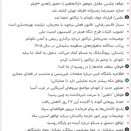
توقف چلسی مقابل جوهور دارالتعظیم با حضور زاهدی +فیلم
جنازه حمیدرضا رجب‌زاده اطراف تهران کشف شد
عکس/ قرارداد جواد نکونام با تراکتور امضا شد
سردار قاسم رضایی: قانون فعلی برخورد با مجرمان، نیازمند بهینه‌سازی است
تصویب کلیات طرح تنگه هرمز در کمیسیون امنیت ملی
توضیحات مدیرعامل تراکتور درباره برکناری ربیعی و آمدن نکونام
پرتاب سه‌گانه ماهواره‌های منظومه سلیمانی در سال ۱۴۰۵
زلنسکی: پیونگ‌یانگ به مسکو کمک می‌کند، سئول به کمک ما بیاید
نکونام: با چشم باز تراکتور را انتخاب کردم
طوفان سقف خانه‌ها را در روسیه از جا ‌کند!
اطلاعیه باشگاه خیبر درباره صفحات غیررسمی و منتسب در فضای مجازی
توافق مکه بیشتر جنبه نمایشی دارد تا عملیاتی!
تصاویر جدید از انهدام مواضع نیروهای آمریکایی در غرب آسیا
طوفان "دلفین" با سرعت خیره‌کننده به چین رسید!
تعداد روزهای آلوده با آلاینده اُزن ۲۷ روز کاهش یافت
پاسخ کاشانی‌ها به پیام فرمانده نیروی هوافضای سپاه
توضیحات وزیر امور خارجه پاکستان درباره توافق امنیتی مکه
توافق دمشق و مسکو درباره آینده دو پایگاه روسیه
حضور پزشکیان در چهل‌وششمین سالگرد تشکیل جهاد دانشگاهی