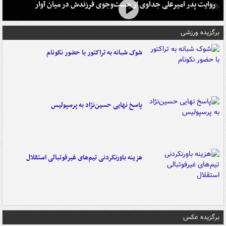
روایت پدر امیرعلی جداوی از جست‌وجوی فرزندش در میان آوار
برگزیده ورزشی
شوک شبانه به تراکتور با حضور نکونام
پاسخ نهایی حسین‌نژاد به پرسپولیس
هزینه باورنکردنی تیم‌های غیرفوتبالی استقلال
برگزیده عکس