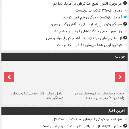
عراقچی: اکنون هیچ مذاکره‌ای با آمریکا نداریم
رویای اف-۳۵ ترکیه در بن‌بست
آمریکا نتوانست؛ دیگران هم نمی توانند
سرنگون‌کردن پهپاد اوکراینی با آتش رگبار روس‌ها
راز عبور مخفی جنگنده‌های ایرانی از چشم دشمن
از مظلوم‌نمایی براندازها تا افشای دروغ مراد ویسی
فیدان: ایران هدف پیمان دفاعی مکه نیست
حوادث
حمله مسلحانه به قهوه‌خانه‌ای در
عامل اصلی قتل حمیدرضا رجب‌زاده
گر
زاهدان؛ ۲ نفر جان باختند
دستگیر شد
نا
آخرین اخبار
هزینه باورنکردنی تیم‌های غیرفوتبالی استقلال
مزدور اینترنشنال: اسرائیل تنها متحد مردم ایران است!