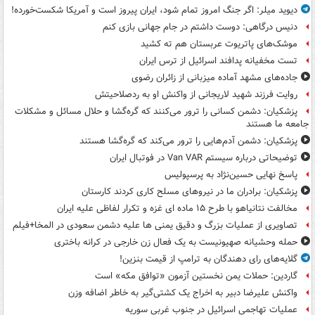
دیوید میلر: اگر جنگ امروز تمام شود، ایران پیروز است و آمریکا شکست‌خورده!
دنیس درگاهی: دوست داشتم در جام جهانی بازی کنم
موشک‌های پاتریوت عربستان هم ته‌ کشید
تست مخفیانه پدافند اسرائیل از ترس ایران
جاده‌های مشهد آماده میزبانی از زائران رضوی
روایت فرزند شهید لاریجانی از واکنش او به ردصلاحیتش
پزشکیان: دشمن کسانی را ترور می‌کنند که گره‌گشا و حلال مسائل و مشکلات
جامعه ما هستند
پزشکیان: دشمن آدم‌هایی را ترور می‌کند که گره‌گشا هستند
توضیحاتی درباره سیستم Van VAR در فوتبال ایران
پاسخ نهایی حسین‌نژاد به پرسپولیس
پزشکیان: برادران ما در نیروهای مسلح کاری کردند کارستان
مخالفت نتانیاهو با طرح ۱۵ ماده ای غزه و تکرار لفاظی علیه ایران
تصاویری از عملیات بزرگ و دقیق یمنی ها علیه دشمن سعودی در المخا+فیلم
حمله وحشیانه صهیونیست به یک فعال زن خارجی در کرانه باختری
گلایه‌های رای دهندگان به ترامپ از قیمت بنزین!
گاردین: حملات یمن نخستین آزمون «توافق مکه» است
واکنش علیرضا دبیر به اخراج یک کشتی‌گیر به خاطر اضافه وزن
عملیات تهاجمی اسرائیل در جنوب غربی سوریه