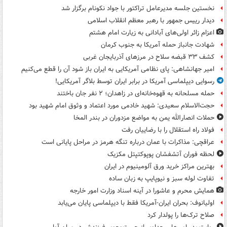
نخستین جلسه مدیرعامل تراکتور با جواد نکونام برگزار شد
دیدار رییس جمهور با رهبر معظم انقلاب اسلامی
اعزام زائر اولی‌های آبادانی به زیارت امام هشتم
شهادت جانباز حمله آمریکا به جنوب کرمان
کشف ۳۳ قبضه سلاح در مرزهای آذربایجان غربی
امیر جهانشاهی: پای نظامی آمریکایی به ایران باز شود آن را قطع می‌کنیم
رسوایی دیپلماسی آمریکا در برابر ایران توسط بلاگر آمریکایی!
حمله مسلحانه به قهوه‌خانه‌ای در زاهدان؛ ۲ نفر جان باختند
حجت‌الاسلام سعیدی: شهید خادمی مورد اعتماد و وثوق امام شهید بود
حملات انصارالله یمن به مواضع مزدوران در بندر المخا
فولاد راه استقلال را با رضاییان رفت
عراقچی: مذاکرات با عمان درباره تنگه هرمز در مراحل پایانی است
لحظه فوران آتشفشان پوپوکتپتل مکزیک
بهترین مراکز خرید ورق آلومینیوم در ایران
تفاوت لوله سبز و نیوپایپ به زبان ساده
همایش محرم و عاشورا در آینه اسناد وزارت امور خارجه
اولیانوف: بحران ایران-آمریکا فقط با دیپلماسی پایان می‌یابد
صلاح ترک‌ها را پولدار کرد