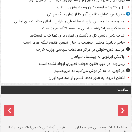
روایت پدر امیرعلی جداوی از جست‌وجوی فرزندش در میان آوار
وزیر کشور: جامعه بدون رسانه مفهومی ندارد
جدی‌ترین تقابل نظامی آمریکا از زمان جنگ جهانی
مصوبه جدید مجلس برای ضبط اموال و دارایی عاملان جنایات بین‌المللی
سخنگوی سپاه: راهبرد فعلی ما حفظ تنگه هرمز است
ضرب‌الاجل رئیس کل دادگستری تهران برای نظارت بر قیمت‌ها
حاجی‌بابایی: مجلس پرقدرت در حال تدوین قانون تنگه هرمز است
مراسم تعزیه‌خوانی در مرکز مطالعات سیاسی وزارت خارجه
واکنش ابرقویی به پیشنهاد سپاهان
زینی‌وند: در مورد قانون حجاب تغییری ایجاد نشده است
عراقچی: ما نه فراموش می‌کنیم نه می‌بخشیم
اذعان آمریکا به عبور ده‌ها کشتی از محاصره ایران
سلامت
حذف لبنیات چه بلایی سر بیماران
قرص آزمایشی که می‌تواند درمان HIV
عل