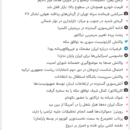
ارتش یمن: تاسیسات آرامکو را در جیزان هدف قرار دادیم
قیمت خودرو همچنان در سطوح بالا؛ بازار قفل شد
سرکشی فرمانده سپاه تهران از گردان‌های پدافند هوایی لشکر ۲۷
گرمای شدید در جنوب و مرکز؛ ناپایداری در نوار شمالی
ادامه آتش‌سوزی گسترده در بریتیش کلمبیا
پشت پرده تغییر سرمربی تراکتور
واکنش کارتونیست سوری به توافق مکه
فرضیات درباره ایران مضحک و غیرواقع‌بینانه بود!
جاسوسی اسرائیلی‌ها برای ایران پایان ندارد!
واکنش صنعا به موضع‌گیری خصمانه شورای امنیت
احتمال شکست اردوغان در دور دوم انتخابات ریاست جمهوری ترکیه
واکنش سرپرست باشگاه استقلال به انتقادات
آتش‌سوزی گسترده در ارتفاعات لبنان توسط صهیونیست‌ها
کاریکاتور/ کمال شرف توافق مکه را به سخره گرفت
شوک شبانه به تراکتور با حضور نکونام
جنگ ایران ده‌ها هزار شغل را در آمریکا از بین برد
رویترز: دموکرات‌ها قصد انجام تحقیقات علیه ترامپ را دارند
پرتاب تخم‌مرغ به سمت نخست‌وزیر کوزوو در وسط پارلمان!
نقشه کشی برای فتنه و اصرار بر دروغ