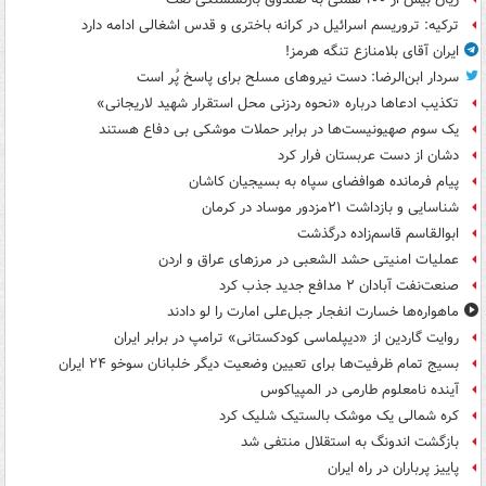
ترکیه: تروریسم اسرائیل در کرانه باختری و قدس اشغالی ادامه دارد
ایران آقای بلامنازع تنگه هرمز!
سردار ابن‌الرضا: دست نیروهای مسلح برای پاسخ پُر است
تکذیب ادعاها درباره «نحوه ردزنی محل استقرار شهید لاریجانی»
یک‌ سوم صهیونیست‌ها در برابر حملات موشکی بی دفاع هستند
دشان از دست عربستان فرار کرد
پیام فرمانده هوافضای سپاه به بسیجیان کاشان
شناسایی و بازداشت ۲۱مزدور موساد در کرمان
ابوالقاسم قاسم‌زاده درگذشت
عملیات امنیتی حشد الشعبی در مرزهای عراق و اردن
صنعت‌نفت آبادان ۲ مدافع جدید جذب کرد
ماهواره‌ها خسارت انفجار جبل‌علی امارت را لو دادند
روایت گاردین از «دیپلماسی کودکستانی» ترامپ در برابر ایران
بسیج تمام ظرفیت‌ها برای تعیین وضعیت دیگر خلبانان سوخو ۲۴ ایران
آینده نامعلوم طارمی در المپیاکوس
کره شمالی یک موشک بالستیک شلیک کرد
بازگشت اندونگ به استقلال منتفی شد
پاییز پرباران در راه ایران