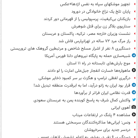
تجهیز موشکهای سپاه به نفس اژدها+عکس
پایان تلخ یک نزاع خانوادگی در دورود
بازیکنان بی‌کیفیت، پرسپولیس را از قهرمانی دور کردند
سناریوی بلاگر زن برای قتل شوهرش
نشست وزیران خارجه مصر، ترکیه، پاکستان و عربستان
راز مرگ مرد ۷۲ ساله در تهرانپارس فاش شد
دستگیری ۸ نفر از اشرار مسلح شاخص و مرتبطین گروهک های تروریستی
شبیه‌سازی حمله به پایگاه نیروهای دلتا فورس آمریکا
موج بارش‌های تابستانه در راه ۱۱ استان
ماهواره‌ها خسارت انفجار جبل‌علی امارت را لو دادند
درگیری لفظی ترامپ و هگزث بر سر کمبود ذخایر موشکی
قرار بود ایران به زانو درآید، اما به ابرقدرت منطقه تبدیل شد!
قدرت نظامی ایران فراتر از برآوردها
واکنش کمال شرف به پاسخ کوبنده یمن به عربستان سعودی
آهوی ایرانی
مشاهده ۴ پلنگ در ارتفاعات میناب
ونس: ایرانی‌ها مذاکره‌کنندگان سرسختی هستند
دردسر جدید برای سرخپوشان
دستگیری ۶ نفر در بهشهر به اتهام تشویش اذهان عمومی