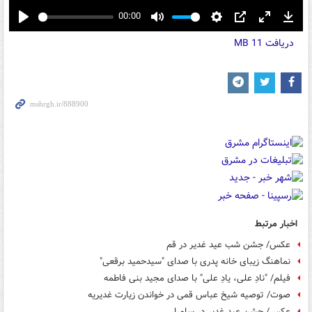
00:00
Play
Mute
Settings
PIP
Enter
Down
دریافت
11 MB
fullscreen
اخبار مرتبط
عکس/ جشن شب عید غدیر در قم
نماهنگ زیبای خانه پدری با صدای "سیدحمید برقعی"
فیلم/ "نادِ علی، یادِ علی" با صدای مجید بنی فاطمه
صوت/ توصیه شیخ عباس قمی در خواندن زیارت غدیریه
عکس/ جشن عید غدیر در سامرا