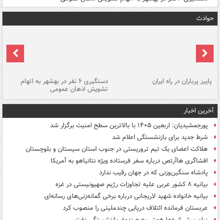
حوادث
ن
پاییز پرباران در راه ایران
دستگیری ۶ نفر در بهشهر به اتهام
تشویش اذهان عمومی
اس
آخرین اخبار
پورجمشیدیان: اربعین ۱۴۰۵ با بالاترین سطح امنیت برگزار شد
شرط جدید برای بازنشستگی اعلام شد
هلاکت اعضای یک تیم تروریستی در جنوب استان سیستان و بلوچستان
افشاگری هاآرتص درباره سفر فرستاده ویژه نتانیاهو به آمریکا
پادشاه سنگین‌وزنی که در جهان رقیب ندارد
بیانیه ۸ کشور عربی علیه تجاوزات رژیم صهیونیستی در غزه
بیانیه خانواده شهید لاریجانی درباره برخی گمانه‌زنی‌های رسانه‌ای
عربستان فرمانده ائتلاف دریایی چندملیتی را منصوب کرد
زیان بیش از ۱۰۰ همتی به صندوق‌ بازنشستگی نفت