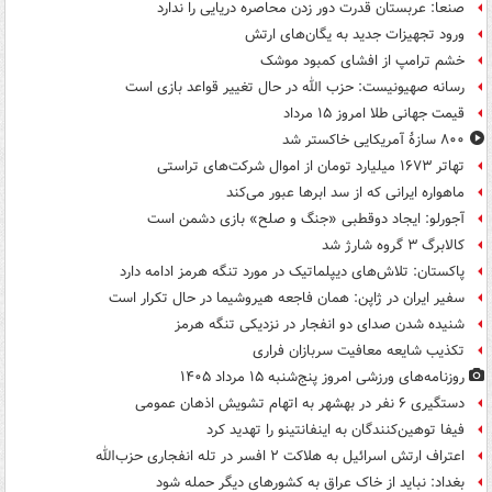
صنعا: عربستان قدرت دور زدن محاصره دریایی را ندارد
ورود تجهیزات جدید به یگان‌های ارتش
خشم ترامپ از افشای کمبود موشک
رسانه صهیونیست: حزب الله در حال تغییر قواعد بازی است
قیمت جهانی طلا امروز ۱۵ مرداد
۸۰۰ سازۀ آمریکایی خاکستر شد
تهاتر ۱۶۷۳ میلیارد تومان از اموال شرکت‌های تراستی
ماهواره ایرانی که از سد ابرها عبور می‌کند
آجورلو: ایجاد دوقطبی «جنگ و صلح‌» بازی دشمن است
کالابرگ ۳ گروه شارژ شد
پاکستان: تلاش‌های دیپلماتیک در مورد تنگه هرمز ادامه دارد
سفیر ایران در ژاپن: همان فاجعه هیروشیما در حال تکرار است
شنیده شدن صدای دو انفجار در نزدیکی تنگه هرمز
تکذیب شایعه معافیت سربازان فراری
روزنامه‌های ورزشی امروز پنج‌شنبه ۱۵ مرداد ۱۴۰۵
دستگیری ۶ نفر در بهشهر به اتهام تشویش اذهان عمومی
فیفا توهین‌کنندگان به اینفانتینو را تهدید کرد
اعتراف ارتش اسرائیل به هلاکت ۲ افسر در تله انفجاری حزب‌الله
بغداد: نباید از خاک عراق به کشورهای دیگر حمله شود