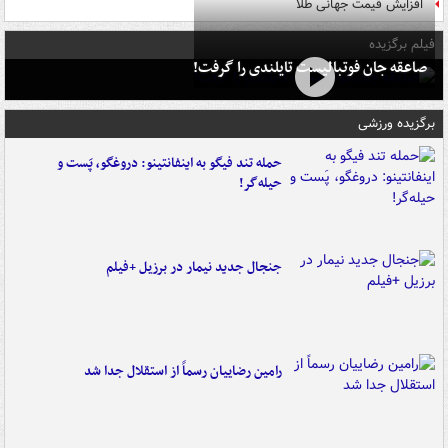
افزایش قیمت جهانی طلا
فیلم برگزیده
صاعقه جان فوتبالیست تایلندی را گرفت!
برگزیده ورزشی
حمله تند فیگو به اینفانتینو: دروغگو، پَست‌ و
حیله‌گر!
جنجال جدید نیمار در برزیل +فیلم
رامین رضاییان رسماً از استقلال جدا شد