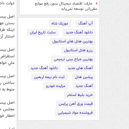
دولت داد
عارف: اقتصاد دیجیتال بدون رفع موانع
مقرراتی توسعه نمی‌یابد
بستن عهدن
آپ آهنگ
موزیک شاه
اينکه طر
دانلود آهنگ جدید
سایت تاریخ ایران
استتار آن
بهترین هتل های استانبول
رزرو هتل استانبول
استقراض 
بهترین جراح بینی ترمیمی
ملي خواه
آهنگ های جدید
دانلود آهنگ جدید
پرشین هتل
ثبت نام بیمه اربعین
ساختن را
آهنگ جدید
مزایده خودرو
منوط به 
خرید بلیط استخر
اصل بيس
قیمت ورق آهن پرایس
مجلس در 
فروشنده مواد شیمیایی
اخطار خوا