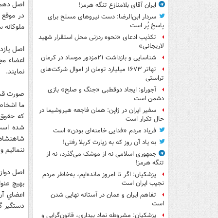
ایران آقای بلامنازع تنگه هرمز!
در موقع 
سردار ابن‌الرضا: دست نیروهای مسلح برای
پاسخ پُر است
ملوکانه س
تکذیب ادعای «نحوه ردزنی محل استقرار شهید
لاریجانی»
شناسایی و بازداشت ۲۱مزدور موساد در کرمان
اعضاء مج
تهاتر ۱۶۷۳ میلیارد تومان از اموال شرکت‌های
نمايند.
تراستی
آجورلو: ایجاد دوقطبی «جنگ و صلح‌» بازی
صورت قسم
دشمن است
ما اشخاصي
سفیر ایران در ژاپن: همان فاجعه هیروشیما در
که حقوق 
حال تکرار است
شده است 
فریاد مردم «فدایی خامنه‌ای بودن» است
شاهنشاه 
به یاد آن روز که به زیارت کربلا رفتی!
ننمائيم و
جمهوری اسلامی نه از موشک می‌گذرد، نه از
تنگه هرمز!
اصل دواز
پزشکیان: اگر تا امروز مانده‌ایم، به‌خاطر مردم
بهيچ عنو
نجیب ایران است
اعضاي آن 
تفاهم ایران و عمان در آستانه نهایی شدن
است
دستگير گر
پزشکیان: مشروطه نماد بیداری، قانون‌گرایی و