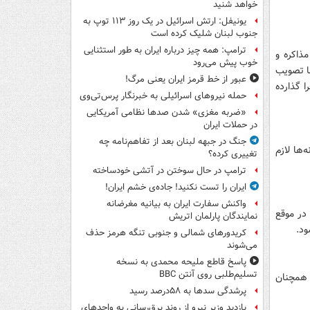
خواهد شنید
یونیفل: ارتش اسرائیل در یک روز ۱۱۳ توپ به
جنوب لبنان شلیک کرده است
ترامپ: همه چیز درباره ایران به طور استثنایی
ذاکره و
خوب پیش می‌رود
با تصويب
عبور از خط قرمز ایران یعنی مرگ!
 گذارده
حمله نیروهای اسرائیلی به خبرنگار پرس‌تی‌وی
«ضربه مغزی» شدن صدها نظامی آمریکایی
در حملات ایران
جنگ در جبهه لبنان بعد از تفاهم‌نامه چه
‌ها لازم
تغییری کرده؟
ترامپ در حال سوختن در آتشی خودساخته
ایران را تست نکنید! جاده‌ی خشم ایران!
واکنش سفارت ایران به بیانیه مغرضانه
 در موقع
نمایندگان پارلمان اتریش
ود.
کریدورهای شمالی و جنوبی تنگه هرمز حذف
می‌شوند
پاسخ قاطع ملیحه محمدی به نسخه
تسلیم‌طلبی روی آنتن BBC
ت همچنان
پرشدگی سدها به ۵۸درصد رسید
بازدید وزیر نیرو از روند برق‌رسانی به واحدهای