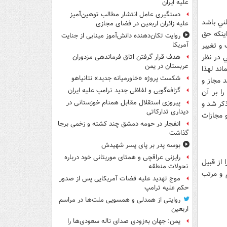
علیه ایران
دستگیری عامل انتشار مطالب توهین‌آمیز
لني باشد
علیه زائران اربعین در فضای مجازی
ينکه حق
روایت تکان‌دهنده دانش‌آموز مینابی از جنایت
و تغيير
آمریکا
 در نظر
هدف قرار گرفتن اتاق‌ فرماندهی مزدوران
عربستان در یمن
اند لهذا
شکست پروژه «خاورمیانه جدید» نتانیاهو
 مجاز و
گزافه‌گویی و لفاظی جدید ترامپ علیه ایران
ا بر آن
پیروزی استقلال مقابل همنام خوزستانی در
ذکر شد و
دیداری تدارکاتی
و مجازات
انفجار در حومه دمشق چند کشته و زخمی برجا
گذاشت
بوسه‌ پدر بر پای پسر شهیدش
رایزنی عراقچی و همتای موریتانی خود درباره
از قبيل
تحولات منطقه
 و مرتب
موج تهدید علیه قضات آمریکایی پس از صدور
حکم علیه ترامپ
روایتی از همدلی و همسویی ملت‌ها در مراسم
اربعین
یمن: جهان به‌زودی صدای ناله سعودی‌ها را