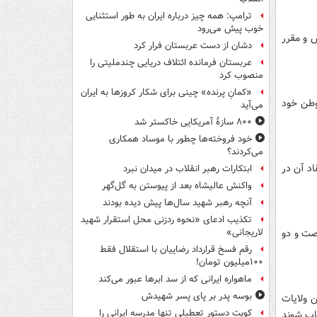
ترامپ: همه چیز درباره ایران به طور استثنایی
خوب پیش می‌رود
يان مورخة چهاردهم جمادي‌الاخر 1324 مؤسس و مقرر
دشان از دست عربستان فرار کرد
عربستان فرمانده ائتلاف دریایی چندملیتی را
منصوب کرد
«کمانِ پرنده» چینی برای شکار کروزها به ایران
وطن خود
می‌آید
۸۰۰ سازۀ آمریکایی خاکستر شد
خود فروخته‌ها چطور با موساد همکاری
می‌کردند؟
د آن در
ابتکارات رهبر انقلاب در میدان نبرد
واکنش عالیشاه بعد از پیوستن به گل‌گهر
آنچه رهبر شهید سال‌ها پیش دیده بودند
تکذیب ادعای «نحوه ردزنی محل استقرار شهید
شصت و دو
لاریجانی»
رقم فسخ قرارداد رضاییان با استقلال فقط
۱۰۰میلیون تومان!
ماهواره ایرانی که از سد ابرها عبور می‌کند
بوسه‌ پدر بر پای پسر شهیدش
ن ولايات
کویت دستور تعطیلی تنها مدرسه ایرانی را
خاب شوند