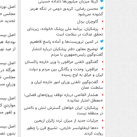
کربلا میزبان میلیون‌ها دلداده حسینی
اصل نوزد
محسن رضایی: کریدور دومی در تنگه هرمز
مجلس حق د
گشوده نمی‌شود
تحديد حک
گاوچران بزدل
پزشکیان: برنامه ملی پزشک خانواده، زیربنای
اصل بيست
تحقق عدالت در سلامت است
بودجة هري
در کمین تروریست‌ها و آماده پاسخ قاطعیم
از عيد نو
توضیح معاون دفتر پزشکیان درباره انتشار
گفت‌وگوی رئیس‌جمهوری با مردم
گفتگوی تلفنی عراقچی با وزیر خارجه پاکستان
عراقچی: وحدت و یگانگی بین مردم و دولت
هرگاه در 
ایران و عراق به اوج رسیده
مجلس شور
گفت‌وگوی تلفنی وزرای امور خارجه ایران و
وزراي مس
سلطنت عمان
هشدار القاصی درباره توقف پروژه‌های قضایی؛
«معطل اعتبار نمانید»
مواردي که
پزشکیان: ایران خواهان گسترش تنش و ناامنی
و ثغور م
در منطقه نیست
جزئیات جدید از میزان تردد زائران اربعین
ده‌ها اینفلوئنسر خارجی، تشییع قرن را چطور
بدون تصو
روایت کردند