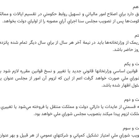
هم
ارد براي اصلاح امور مالياتي و تسهيل روابط حکومتي در تقسيم ايالات و ممالک
ومت‌ها پس از تصويب مجلس سنا اجراي آراي مصوبه را از اولياي دولت بخواهد.
م
مک از وزارتخانه‌ها بايد در نيمة آخر هر سال از براي سال ديگر تمام شده پانزده
روز حاضر باشد.
قوانين اساسي وزارتخانها قانوني جديد يا تغيير و نسخ قوانين مقرره لازم شود 
اي ملي صورت خواهد گرفت اعم از اين که لزوم آن امور از مجلس عنوان يا
ئول اظهار شده باشد.
 قسمتي از عايدات يا دارائي دولت و مملکت منتقل يا فروخته مي‌شود يا تغييري
ملکت لزوم پيدا ميکند بتصويب مجلس شوراي ملي خواهد بود.
يب شوراي ملي امتياز تشکيل کمپاني و شرکتهاي عمومي از هر قبيل و بهر عنوان