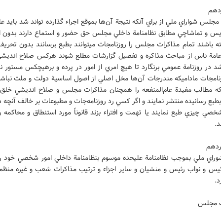
دهم
مجلس شواراي ملي از براي آنکه نتيجة آن‌ها بموقع اجراء گذارده تواند شد بايد ع
نويس و تماشاچي مطابق نظامنامة داخلي مجلس حق حضور و استماع دارند بدون ا
ه باشند تمام مذاکرات مجلس را روزنامجات ميتوانند بطبع برسانند بدون تحريف 
عامة ناس از مباحث مذاکره و تفصيل گزارشات مطلع شوند هرکس صلاح انديشي
د در روزنامة عمومي برنگارد تا هيچ امري از امور در پرده و برهيچکس مستور نم
نامجات ماداميکه مندرجات آن‌ها مخل اصلي از اصول اساسية دولت و ملت نباشد
که مطالب مفيدة عام‌المنفعه را همچنان مذاکرات مجلس و صلاح انديشي خلق ر
طبع رسانيده منتشر نمايند و اگر کسي رد روزنامه‌جات و مطبوعات بر خالف آنچه 
صي چيزي طبع نمايند يا تهمت و افتراء بزند قانوناً مورد استنطاق و محاکمه 
.
ردهم
اي ملي بموجب نظامنامة عليحده موسوم بنظامنامة داخلي امور شخصي خود را 
ئيس و نواب رئيس و منشيان و ساير اجزاء و ترتيب مذاکرات شعب و غيره منظم
د.
ف مجلس