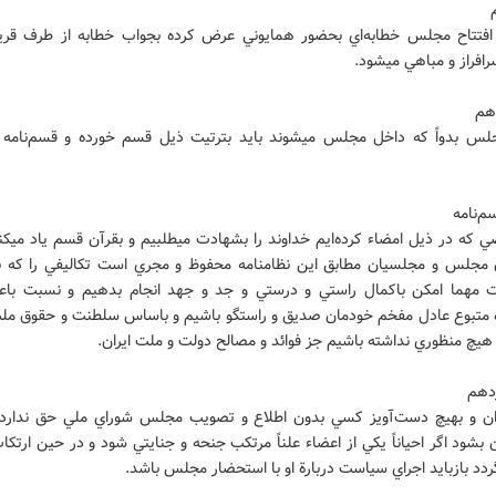
افتتاح مجلس خطابه‌اي بحضور همايوني عرض کرده بجواب خطابه از طرف قري
رافراز و مباهي ميشود.
لس بدواً که داخل مجلس ميشوند بايد بترتيت ذيل قسم خورده و قسم‌نامه ر
‌نامه
 که در ذيل امضاء کرده‌ايم خداوند را بشهادت ميطلبيم و بقرآن قسم ياد ميکن
مجلس و مجلسيان مطابق اين نظامنامه محفوظ و مجري است تکاليفي را که ب
مهما امکن باکمال راستي و درستي و جد و جهد انجام بدهيم و نسبت با
متبوع عادل مفخم خودمان صديق و راستگو باشيم و باساس سلطنت و حقوق مل
 هيچ منظوري نداشته باشيم جز فوائد و مصالح دولت و ملت ايران.
دهم
ان و بهيچ دست‌آويز کسي بدون اطلاع و تصويب مجلس شوراي ملي حق ندار
بشود اگر احياناً يکي از اعضاء علناً مرتکب جنحه و جنايتي شود و در حين ارتک
دد بازبايد اجراي سياست دربارة او با استحضار مجلس باشد.