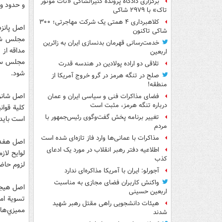
برگزاری دادگاه پرونده کثیرالشاکی «تات موتور
و حدود و
تاک» با ۲۹۷۹ شاکی
کلاهبرداری ۴ همتی یک شرکت مهاجرتی؛ ۳۰۰
اصل پانز
شاکی تاکنون
مجلس شور
خدمت‌رسانی قهرمان بدنسازی ایران به زائرین
مداقه از 
اربعین
مجلس سنا
تلاقی دو اراده پولادین در هندسه قدرت
شود.
صلح در تنگه هرمز در گرو خروج آمریکا از
منطقه!
اصل شان
فضای مذاکرات فنی و سیاسی ایران و عمان
درباره تنگه هرمز، مثبت است
کلية قوان
تغییر برنامه پخش گفت‌وگوی رئیس‌جمهور با
است بايد
مردم
مذاکرات با عمانی‌ها وارد فاز تازه‌ای شده است
اصل هفد
اطلاعیه دفتر رهبر انقلاب در مورد یک ادعای
لوايح لاز
کذب
لزوم حاضر
آجورلو: ایران با آمریکا مذاکره‌ای ندارد
واکنش کاربران فضای مجازی به مناسبت
اصل هيج
اربعین حسینی
تسوية امو
هیئات دانشجویی راهی مقتل رهبر شهید
مميزي‌ها
شدند