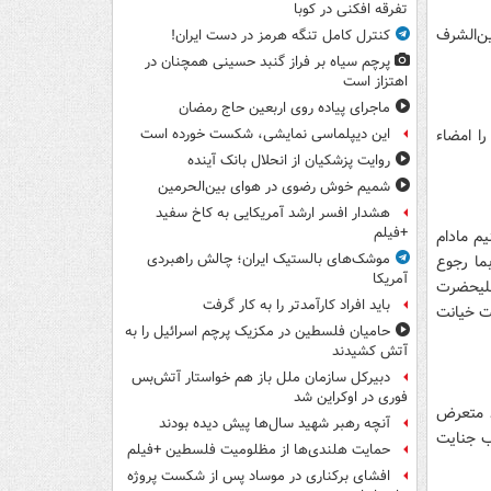
تفرقه افکنی در کوبا
ن‌الشرف
کنترل کامل تنگه هرمز در دست ایران!
پرچم سیاه بر فراز گنبد حسینی همچنان در
اهتزاز است
ماجرای پیاده روی اربعین حاج رمضان
ا امضاء
این دیپلماسی نمایشی، شکست خورده است
روایت پزشکیان از انحلال بانک آینده
شمیم خوش رضوی در هوای بین‌الحرمین
هشدار افسر ارشد آمریکایی به کاخ سفید
+فیلم
يم مادام
موشک‌های بالستیک ایران؛ چالش راهبردی
ما رجوع
آمریکا
عليحضرت
باید افراد کارآمدتر را به کار گرفت
ت خيانت
حامیان فلسطین در مکزیک پرچم اسرائیل را به
آتش کشیدند
دبیرکل سازمان ملل باز هم خواستار آتش‌بس
فوری در اوکراین شد
د متعرض
آنچه رهبر شهید سال‌ها پیش دیده بودند
اب جنايت
حمایت هلندی‌ها از مظلومیت فلسطین +فیلم
افشای برکناری در موساد پس از شکست پروژه