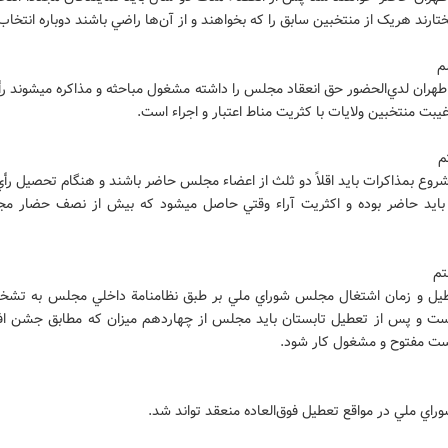
تارند هريک از منتخبين سابق را که بخواهند و از آن‌ها راضي باشند دوباره انتخاب
م
طهران لدي‌الحضور حق انعقاد مجلس را داشته مشغول مباحثه و مذاکره ميشوند رأ
بت منتخبين ولايات با کثريت مناط اعتبار و اجراء است.
م
روع بمذاکرات بايد اقلاً دو ثلث از اعضاء مجلس حاضر باشند و هنگام تحصيل رأ
 بايد حاضر بوده و اکثريت آراء وقتي حاصل ميشود که بيش از نصف حضار م
م
ل و زمان اشتغال مجلس شوراي ملي بر طبق نظامنامة داخلي مجلس به تش
 و پس از تعطيل تابستان بايد مجلس از چهاردهم ميزان که مطابق جشن افت
 مفتوح و مشغول کار شود.
اي ملي در مواقع تعطيل فوق‌العاده منعقد تواند شد.