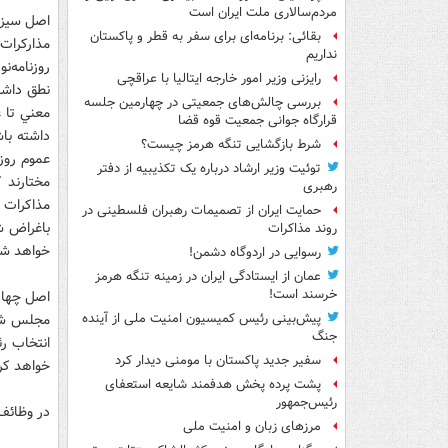
مردم‌سالاری ملت ایران است
اصل سيز
بقائی: برنامه‌ای برای سفر به قطر و پاکستان
مذارکرات 
نداریم
روزنامه‌
رایزنی وزیر امور خارجه ایتالیا با عراقچی
نطق داشت
بررسی چالش‌های جمعیتی در چهارمین جلسه
معني تا 
قرارگاه جوانی جمعیت قوه قضا
داشته باش
شرط بازگشایی تنگه هرمز چیست؟
عموم روز
توئیت وزیر ارشاد درباره یک تکذیبیه از دفتر
مختارند 
رهبری
مذاکرات ب
حمایت ایران از تصمیمات رهبران فلسطینی در
باغراض شخ
روند مذاکرات
خواهد شد
رسوایی در اردوگاه دشمن!
عمان از ایستادگی ایران در زمینه تنگه هرمز
خرسند است!
اصل چها
مجلس شور
پیش‌بینی رئیس کمیسیون امنیت ملی از آینده
جنگ
انتخاب ر
سفیر جدید پاکستان با مومنی دیدار کرد
خواهد کر
پشت پرده پخش هدفمند شایعه استعفای
رئیس‌جمهور
در وظائ
مرزهای زبان و امنیت ملی