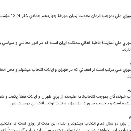
مجلس شوراي ملي بموجب فرمان معدلت بن
اي ملي نمايندة قاطبة اهالي مملکت ايران است که در امور معاشي و سياسي 
ارند.
اي ملي مرکب است از اعضائي که در طهران و ايالات انتخاب ميشوند و محل انعقا
ت.
م
ب شونده‌گان بموجب انتخاب‌نامة عليحده از براي طهران و ايالات فعلاً يکصد و 
 شده است و برحسب ضرورت عدة مزبوره تزايد تواند يافت الي دويست نفر.
ز براي دو سال تمام انتخاب ميشوند و ابتداء اين مدت از روزي است که منتخبي
ر طهران حاضر خواهند شد پس از انقضاء مدت دو سال بايد نمايندگان مجدداً انت