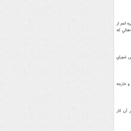
ه اعم از
هائي که
س شوراي
و خارجه
 آن کار