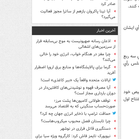
صادر کرد
 کنند.
آیا تینا پاکروان بازهم از ساترا مجوز فعالیت
می‌گیرد؟
ي ايشان
آخرین اخبار
اذعان رسانه صهیونیست به موج بی‌سابقه فرار
از سرزمین‌های اشغالی
چرا مغز در هنگام خواب، انرژی خود را خالی
ي سه ربع
می‌کند؟
جلس رأي
گرما برای پالایشگاه‌ها و منابع برق اروپا اضطرار
آفرید
ایالات متحده واقعاً یک «ببر کاغذی» است!
آیا مصرف قهوه و نوشیدنی‌های کافئین‌دار در
خيص خود
دوران بارداری مجاز است؟
تاح اول
توقف طولانی کامیون‌ها پشت مرز؛
صورت‌حساب سنگینی که به اقتصاد می‌رسد
حماقت ترامپ با ذخایر انرژی جهان چه کرد؟
چرا تابستان فصل محبوب میکروب‌هاست؟
دستگیری قاتل فراری در نوشهر
نیویورک تایمز فاش کرد: کارگروه ویژه سیا برای