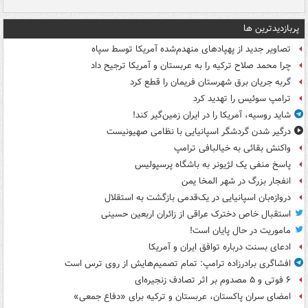
پربازدیدترین ها
تصاویر جدید از پهپادهای منهدم‌شده آمریکا توسط سپاه
چرا محمد صلاح ترکیه را به عربستان و آمریکا ترجیح داد
گربه جریان برق شهرستان فریمان را قطع کرد
ترامپ سوئیس را تهدید کرد
شاید روسیه، آمریکا را در ایران زمین‌گیر کند!
درگیر شدن گردشگر اسپانیایی با نظامی صهیونیست
واکنش بقائی به خیالبافی ترامپ
پاسخ منفی یک لژیونر به باشگاه پرسپولیس
انفجار بزرگ در شهر المخا یمن
دروازه‌بان اسپانیایی در یک‌قدمی بازگشت به استقلال
استقبال خاص دخترک عراقی از زائران اربعین حسینی
ماموریت در حال پایان است!
ادعای بسنت درباره توافق ایران و آمریکا
افشاگری برادرزاده ترامپ: تمام تصمیم‌هایش از روی ترس است
۶ فوتی و ۵ مصدوم بر اثر تصادف زنجیره‌ای
امضای سران پاکستان، عربستان و ترکیه برای «دفاع جمعی»