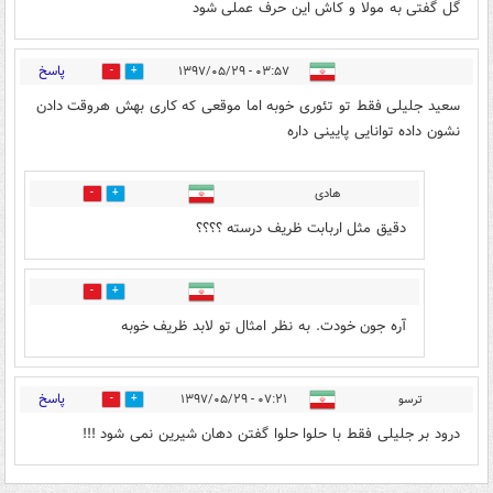
گل گفتی به مولا و کاش این حرف عملی شود
پاسخ
۰۳:۵۷ - ۱۳۹۷/۰۵/۲۹
15
7
سعید جلیلی فقط تو تئوری خوبه اما موقعی که کاری بهش هروقت دادن
نشون داده توانایی پایینی داره
هادی
3
5
دقیق مثل اربابت ظریف درسته ؟؟؟؟
1
5
آره جون خودت. به نظر امثال تو لابد ظریف خوبه
پاسخ
ترسو
۰۷:۲۱ - ۱۳۹۷/۰۵/۲۹
0
3
درود بر جلیلی فقط با حلوا حلوا گفتن دهان شیرین نمی شود !!!