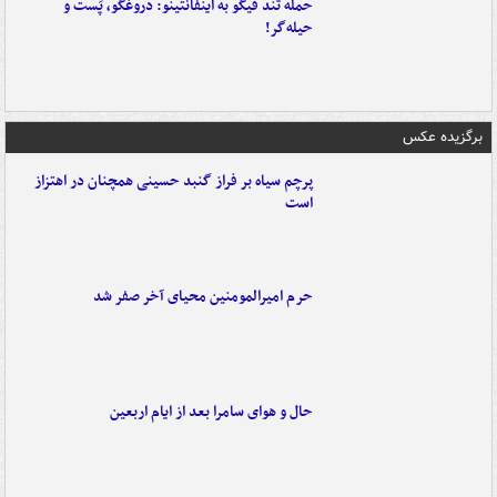
حمله تند فیگو به اینفانتینو: دروغگو، پَست‌ و
حیله‌گر!
برگزیده عکس
پرچم سیاه بر فراز گنبد حسینی همچنان در اهتزاز
است
حرم امیرالمومنین محیای آخر صفر شد
حال و هوای سامرا بعد از ایام اربعین