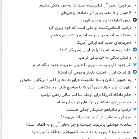
عراقچی: زمان آن فرا رسیده است که به خود متکی باشیم
۶ فوتی و ۵ مصدوم بر اثر تصادف زنجیره‌ای
بدون تعارف با پدر و پسر قهرمان
ترامپ التماس‌کننده توافقی است که خود ویران کرد
معادله محاصره در برابر محاصره را ادامه می‌دهیم
تحریم‌های جدید ضد ایرانی آمریکا
شاید روسیه، آمریکا را در ایران زمین‌گیر کند!
واکنش بقائی به خیالبافی ترامپ
اثر جدید کارتونیست سوری با عنوان مدیریت جدید تنگه هرمز
راز قدرت ایران، امنیت پایدار و بومی آن است!
به تعویق افتادن پاسخ مقاومت عراق به تجاوز اخیر آمریکایی سعودی
اظهارات وزیر خزانه‌داری آمریکا با مواضع قبلی وی متناقض است
حکم دادگاه آمریکا برای توقف ساخت سالن رقص ترامپ
حمله پهپادی به کشتی ترکیه‌ای در دریای سیاه
ترامپ و نتانیاهو جنایتکار جنگی هستند!
میزبانی استقلال در آسیا به امارات می‌رسد؟
سامانه موشکی پاتریوت چیست و چرا ذخایر آن رو به اتمام است؟
امنیت خلیج فارس باید به دست کشورهای منطقه تأمین شود