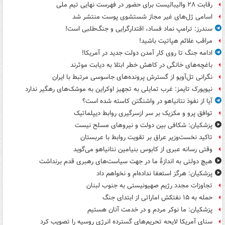
رقابت ۲۸ والیبالیست برای حضور در فهرست نهایی تیم ملی
اسامی ژل‌های غیر مجاز شستشوی پوست منتشر شد
سندرز: ترامپ نماد فساد، اقتدارگرایی و جنگ‌طلبی است!
مراقب علائم هپاتیت باشید!
ادامه جنگ تا روی کار آمدن دولت جدید در آمریکا!
باغچه‌های خانگی در کاهش خطر ابتلا به دیابت موثرند
نگرانی تل‌آویو از گسترش پرونده‌های جاسوسی مرتبط با ایران
نیویورک تایمز: غرب تمایلی به تجهیز اوکراین به موشک‌های رهگیر ندارد
آیا از نفوذ نتانیاهو در واشنگتن کاسته شده است؟
توافق پرو و مکزیک بر سر ازسرگیری روابط دیپلماتیک
پزشکیان: شکافی بین دولت و نیروهای مسلح نیست
تاکید نخست‌وزیر عراق بر تقویت روابط با عربستان
وقتی رسانه عبری از کابوس بنیامین نتانیاهو می‌گوید
هیچ دولتی به اندازۀ ما در جهت سیاست‌های رهبری قدم برنداشت
پزشکیان: هرگز استعفا نداده‌ام و نخواهم داد
تجاوزات مجدد رژیم صهیونیستی به جنوب لبنان
حمله به ۱۵ نفتکش‌ اماراتی از ابتدای جنگ
پزشکیان: ما نوکر مردم و در خدمت آنان هستیم
سنای آمریکا لایحه تحریم‌های گسترده انرژی روسیه را تصویب کرد