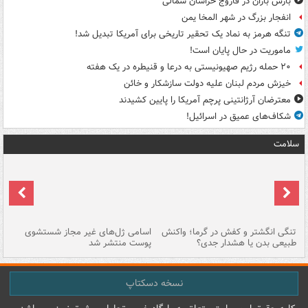
بارش باران در فاروج خراسان شمالی
انفجار بزرگ در شهر المخا یمن
تنگه هرمز به نماد یک تحقیر تاریخی برای آمریکا تبدیل شد!
ماموریت در حال پایان است!
۲۰ حمله رژیم صهیونیستی به درعا و قنیطره در یک هفته
خیزش مردم لبنان علیه دولت سازشکار و خائن
معترضان آرژانتینی پرچم آمریکا را پایین کشیدند
شکاف‌های عمیق در اسرائیل!
سلامت
تنگی انگشتر و کفش در گرما؛ واکنش
اسامی ژل‌های غیر مجاز شستشوی
مر
طبیعی بدن یا هشدار جدی؟
پوست منتشر شد
نسخه دسکتاپ