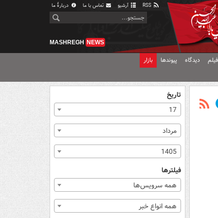
RSS
آرشیو
تماس با ما
دربارهٔ ما
MASHREGH
NEWS
یلم
دیدگاه
پیوندها
بازار
تاریخ
17
مرداد
1405
فیلترها
همه سرویس‌ها
همه انواع خبر