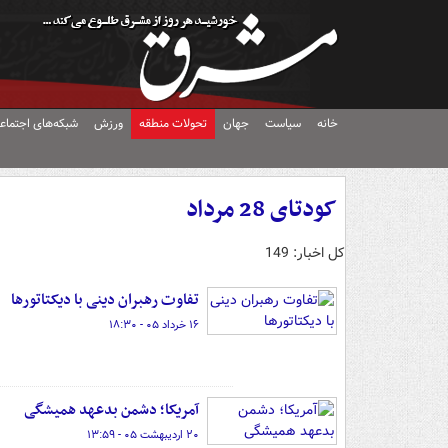
خانه
سیاست
جهان
تحولات منطقه
ورزش
شبکه‌های اجتماع
کودتای 28 مرداد
کل اخبار: 149
تفاوت رهبران دینی با دیکتاتورها
۱۶ خرداد ۰۵ - ۱۸:۳۰
آمریکا؛ دشمن بدعهد همیشگی
۲۰ اردیبهشت ۰۵ - ۱۳:۵۹