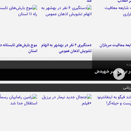
ر انقلاب
شد
عه معافیت سربازان
دستگیری ۶ نفر در بهشهر به اتهام
تشویش اذهان عمومی
استان
ده
در بر پای پسر شهیدش
رزشی