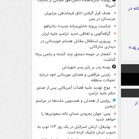
روایت تکان‌دهنده دانش‌آموز مینابی از جنایت
آمریکا
هدف قرار گرفتن اتاق‌ فرماندهی مزدوران
عربستان در یمن
شکست پروژه «خاورمیانه جدید» نتانیاهو
گزافه‌گویی و لفاظی جدید ترامپ علیه ایران
پیروزی استقلال مقابل همنام خوزستانی در
دیداری تدارکاتی
موج بارش‌های تابستانه در راه ۱۱
انفجار در حومه دمشق چند کشته و زخمی برجا
گذاشت
بوسه‌ پدر بر پای پسر شهیدش
رایزنی عراقچی و همتای موریتانی خود درباره
تحولات منطقه
موج تهدید علیه قضات آمریکایی پس از صدور
حکم علیه ترامپ
روایتی از همدلی و همسویی ملت‌ها در مراسم
اربعین
یمن: جهان به‌زودی صدای ناله سعودی‌ها را
خواهد شنید
یونیفل: ارتش اسرائیل در یک روز ۱۱۳ توپ به
جنوب لبنان شلیک کرده است