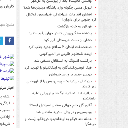
واکنش عالیشاه بعد از پیوستن به گل‌گهر
کاروان ورزش ایران نیز با
لیونل مسی چگونه وارد باشگاه میلیاردها شد؟
افشای اقدامات غیراخلاقی فدراسیون فوتبال
کره جنوبی برای داوران!
منبع: مهر
فورلان به خانه بازگشت
پادشاه سنگین‌وزنی که در جهان رقیب ندارد
دشان از دست عربستان فرار کرد
صنعت‌نفت آبادان ۲ مدافع جدید جذب کرد
آینده نامعلوم طارمی در المپیاکوس
بازگشت اندونگ به استقلال منتفی شد
فیفا توهین‌کنندگان به اینفانتینو را تهدید کرد
دردسر جدید برای سرخپوشان
بازیکنان بی‌کیفیت، پرسپولیس را از قهرمانی
دور کردند
اخبار مرتب
بیانیه تند اتحادیه لیگ‌های اروپایی علیه
رشته پر
اینفانتینو
فرنگی‌ک
آقای گل جام جهانی مقابل اسرائیل ایستاد
مسیر هم
وینیسیوس در رئال مادرید ماندنی شد
آزادکار
حمله تند فیگو به اینفانتینو: دروغگو، پَست‌ و
تاریخچه کارو
حیله‌گر!