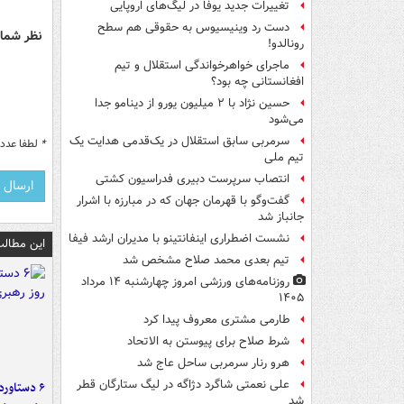
تغییرات جدید یوفا در لیگ‌های اروپایی
دست رد وینیسیوس به حقوقی هم سطح
نظر شما 
رونالدو!
ماجرای خواهرخواندگی استقلال و تیم
افغانستانی چه بود؟
حسین نژاد با ۲ میلیون یورو از دینامو جدا
می‌شود
سرمربی سابق استقلال در یک‌قدمی هدایت یک
*
لطفا عدد م
تیم ملی
انتصاب سرپرست دبیری فدراسیون کشتی
گفت‌وگو با قهرمان جهان که در مبارزه با اشرار
جانباز شد
نشست اضطراری اینفانتینو با مدیران ارشد فیفا
این مطالب
تیم بعدی محمد صلاح مشخص شد
روزنامه‌های ورزشی امروز چهارشنبه ۱۴ مرداد
۱۴۰۵
طارمی مشتری معروف پیدا کرد
شرط صلاح برای پیوستن به الاتحاد
هرو رنار سرمربی ساحل عاج شد
علی نعمتی شاگرد دژاگه در لیگ ستارگان قطر
شد