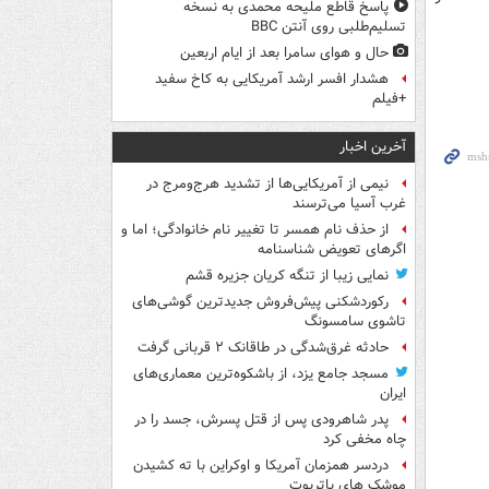
پاسخ قاطع ملیحه محمدی به نسخه
تسلیم‌طلبی روی آنتن BBC
حال و هوای سامرا بعد از ایام اربعین
هشدار افسر ارشد آمریکایی به کاخ سفید
+فیلم
آخرین اخبار
نیمی از آمریکایی‌ها از تشدید هرج‌ومرج در
غرب آسیا می‌ترسند
از حذف نام همسر تا تغییر نام خانوادگی؛ اما و
اگرهای تعویض شناسنامه
نمایی زیبا از تنگه کریان جزیره قشم
رکوردشکنی پیش‌فروش جدیدترین گوشی‌های
تاشوی سامسونگ
حادثه غرق‌شدگی در طاقانک ۲ قربانی گرفت
مسجد جامع یزد، از باشکوه‌ترین معماری‌های
ایران
پدر شاهرودی پس از قتل پسرش، جسد را در
چاه مخفی کرد
دردسر همزمان آمریکا و اوکراین با ته کشیدن
موشک های پاتریوت