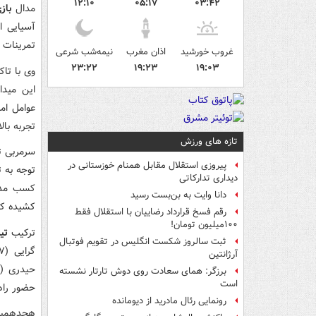
۱۲:۱۰
۰۵:۱۷
۰۳:۴۲
مدال
باز
آسیایی ا
تمرینات س
غروب خورشید
اذان مغرب
نیمه‌شب شرعی
۲۳:۲۲
۱۹:۲۳
۱۹:۰۳
وی با تاک
این میدا
عوامل امی
تجربه بال
تازه های ورزش
سرمربی تی
پیروزی استقلال مقابل همنام خوزستانی در
دیداری تدارکاتی
کسب مدال
دانا وایت به بن‌بست رسید
کشیده که
رقم فسخ قرارداد رضاییان با استقلال فقط
۱۰۰میلیون تومان!
ترکیب
تی
ثبت سالروز شکست انگلیس در تقویم فوتبال
آرژانتین
برزگر: همای سعادت روی دوش تارتار نشسته
است
حضور راه
رونمایی رئال مادرید از دیومانده