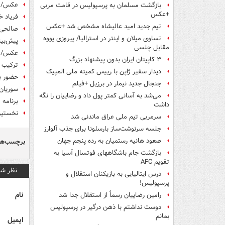
عکس/ ور
بازگشت مسلمان به پرسپولیس در قامت مربی
+عکس
فریاد خ
تیم جدید امید عالیشاه مشخص شد +عکس
صالحی‌ا
تساوی میلان و اینتر در استرالیا/ پیروزی یووه
پیش‌بین
مقابل چلسی
عکس/ ح
۳ کاپیتان ایران بدون پیشنهاد بزرگ
ترکیب 
دیدار سفیر ژاپن با رییس کمیته ملی المپیک
حضور بز
جنجال جدید نیمار در برزیل +فیلم
سوریان
می‌شد به آسانی کمتر پول داد و رضاییان را نگه
برنامه 
داشت
نخستین 
سرمربی تیم ملی عراق ماندنی شد
جلسه سرنوشت‌ساز بارسلونا برای جذب آلوارز
صعود هانیه رستمیان به رده پنجم جهان
برچسب‌ها
بازگشت جام باشگاههای فوتسال آسیا به
تقویم AFC
نظر شم
درس ایتالیایی‌ به بازیکنان استقلال و
پرسپولیس!
نام
رامین رضاییان رسماً از استقلال جدا شد
دوست نداشتم با ذهن درگیر در پرسپولیس
بمانم
ایمیل