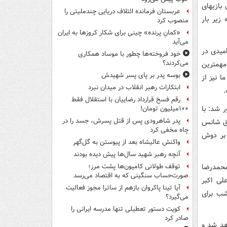
بازیهای
عربستان فرمانده ائتلاف دریایی چندملیتی را
زیر بار
منصوب کرد
«کمانِ پرنده» چینی برای شکار کروزها به ایران
می‌آید
امیدی در
خود فروخته‌ها چطور با موساد همکاری
می‌کردند؟
مهمترین
بوسه‌ پدر بر پای پسر شهیدش
ا نیز از
ابتکارات رهبر انقلاب در میدان نبرد
.
رقم فسخ قرارداد رضاییان با استقلال فقط
ر شد: با
۱۰۰میلیون تومان!
پدر شاهرودی پس از قتل پسرش، جسد را در
ر اعزامی را مستحق شانس
چاه مخفی کرد
 بر دوش
واکنش عالیشاه بعد از پیوستن به گل‌گهر
آنچه رهبر شهید سال‌ها پیش دیده بودند
نی (۶۰ کیلوگرم)، محمدرضا
توقف طولانی کامیون‌ها پشت مرز؛
صورت‌حساب سنگینی که به اقتصاد می‌رسد
حسین نوری (۸۷ کیلوگرم)، علی اکبر
آیا تینا پاکروان بازهم از ساترا مجوز فعالیت
ه شنبه شب برای
می‌گیرد؟
کویت دستور تعطیلی تنها مدرسه ایرانی را
صادر کرد
رگزار خواهد شد و