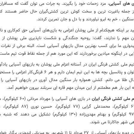
ی های آسیایی
، مزد زحمات خود را بگیرند. به جرات می توان گفت که مسافران 
ز جمله باغیرت ترین و سخت کوش ترین کشتی‌گیران حال حاضر هستند که 
نگین ، خم به ابرو نیاوردند و با دل و جان تمرین کردند.
ید بر اینکه هیچکدام از ملی پوشان اعزامی به بازی‌های آسیایی حق کم‌کاری و نا
ن مهم را ندارند، گفت: روحیه جنگندگی و شکست ناپذیری ملی پوشان از 
دواری ما برای کسب بهترین مدال بازیهای آسیایی است. البته برخی از نفرات م
ایی در اینگونه میادین برخوردارند که این مورد هم از جمله نقاط قوت تیم ماست
م ملی کشتی فرنگی ایران در آستانه اعزام ملی پوشان به بازیهای آسیایی یادآو
توجه به توان و پتانسیل بچه ها به این تیم ایمان دارم و هر ۶ فرنگی‌کا
 طلا می دانم. کشتی همواره بار سنگین مدال آوری در بازیهای آسیایی را
 این بار هم مطمئنم از این میدان مهم قاره ای سربلند بیرون خواهیم آمد.
م ملی کشتی فرنگی ایران
در بازی های آسیایی را مهرداد مردا
گرایی (۶۷ کیلوگرم)، محمدعلی گرایی (۷۷ کیلوگرم)، 
حیدری (۹۷ کیلوگرم) و بهنام مهدی‌زاده (۱۳۰ کیلوگرم) تشکیل می دهند ک
ی شهر جاکارتا می شوند.
هجدهمین دوره بازیهای آسیایی از ۲۷ مرداد تا ۱۱ شهریور به میزبانی اندونزی ب