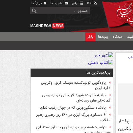
RSS
آرشیو
تماس با ما
دربارهٔ ما
MASHREGH
NEWS
یلم
دیدگاه
پیوندها
بازار
اپ
پربازدیدترین ها
یاوه‌گویی تولیدکننده موشک کروز اوکراینی
علیه ایران
بیانیه خانواده شهید لاریجانی درباره برخی
گمانه‌زنی‌های رسانه‌ای
پادشاه سنگین‌وزنی که در جهان رقیب ندارد
۶ دستاورد بزرگ ایران در ۱۶۰ روز رهبری رهبر
انقلاب
 پرفشار
ترامپ: همه چیز درباره ایران به طور استثنایی
رنگترین
خوب پیش می‌رود