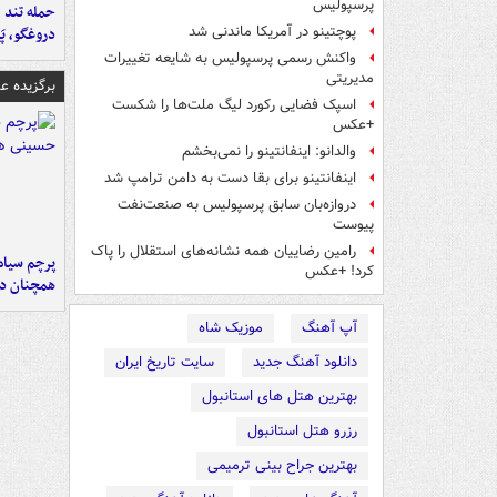
پرسپولیس
حمله تند ف
پوچتینو در آمریکا ماندنی شد
دروغگو، پَ
واکنش رسمی پرسپولیس به شایعه تغییرات
مدیریتی
برگزیده 
اسپک فضایی رکورد لیگ ملت‌ها را شکست
+عکس
والدانو: اینفانتینو را نمی‌بخشم
اینفانتینو برای بقا دست به دامن ترامپ شد
دروازه‌بان سابق پرسپولیس به صنعت‌نفت
پیوست
رامین رضاییان همه نشانه‌های استقلال را پاک
پرچم سیاه
کرد! +عکس
همچنان در
آپ آهنگ
موزیک شاه
دانلود آهنگ جدید
سایت تاریخ ایران
بهترین هتل های استانبول
رزرو هتل استانبول
بهترین جراح بینی ترمیمی