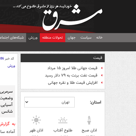
خانه
سیاست
جهان
تحولات منطقه
ورزش
شبکه‌های اجتماع
قیمت
کد خبر
386
ورزش
قیمت جهانی طلا امروز ۱۵ مرداد
قیمت نفت برنت به ۷۹ دلار رسید
افزایش قیمت طلا و نقره جهانی
سرمربی 
وضعیت 
استان:
شانس کسب م
به گزار
اذان صبح
طلوع آفتاب
اذان ظهر
آماده سا