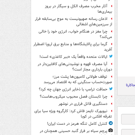
آثار مخرب مصرف الکل و سیگار در بروز
بیماری‌ها
اذعان رسانه صهیونیست به موج بی‌سابقه فرار
از سرزمین‌های اشغالی
چرا مغز در هنگام خواب، انرژی خود را خالی
می‌کند؟
گرما برای پالایشگاه‌ها و منابع برق اروپا اضطرار
آفرید
ایالات متحده واقعاً یک «ببر کاغذی» است!
آیا مصرف قهوه و نوشیدنی‌های کافئین‌دار در
دوران بارداری مجاز است؟
توقف طولانی کامیون‌ها پشت مرز؛
صورت‌حساب سنگینی که به اقتصاد می‌رسد
اکارتا
حماقت ترامپ با ذخایر انرژی جهان چه کرد؟
چرا تابستان فصل محبوب میکروب‌هاست؟
دستگیری قاتل فراری در نوشهر
نیویورک تایمز فاش کرد: کارگروه ویژه سیا برای
تفرقه افکنی در کوبا
کنترل کامل تنگه هرمز در دست ایران!
پرچم سیاه بر فراز گنبد حسینی همچنان در