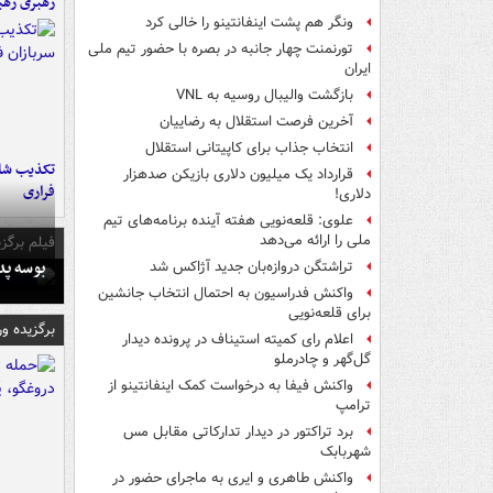
رهبری رهب
ونگر هم پشت اینفانتینو را خالی کرد
تورنمنت چهار جانبه در بصره با حضور تیم ملی
ایران
بازگشت والیبال روسیه به VNL
آخرین فرصت استقلال به رضاییان
انتخاب جذاب برای کاپیتانی استقلال
تکذیب شای
قرارداد یک میلیون دلاری بازیکن صدهزار
فراری
دلاری!
علوی: قلعه‌نویی هفته آینده برنامه‌های تیم
ملی را ارائه می‌دهد
فیلم برگزی
بوسه‌ پ
تراِشتگن دروازه‌بان جدید آژاکس شد
واکنش فدراسیون به احتمال انتخاب جانشین
برای قلعه‌نویی
برگزیده و
اعلام رای کمیته استیناف در پرونده دیدار
گل‌گهر و چادرملو
واکنش فیفا به درخواست کمک اینفانتینو از
ترامپ
برد تراکتور در دیدار تدارکاتی مقابل مس
شهربابک
واکنش طاهری و ایری به ماجرای حضور در