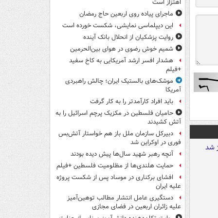
اهتزاز است
ماجرای پیاده روی اربعین حاج رمضان
این دیپلماسی نمایشی، شکست خورده است
روایت پزشکیان از انحلال بانک آینده
شمیم خوش رضوی در هوای بین‌الحرمین
هشدار افسر ارشد آمریکایی به کاخ سفید
+فیلم
موشک‌های بالستیک ایران؛ چالش راهبردی
آمریکا
باید افراد کارآمدتر را به کار گرفت
حامیان فلسطین در مکزیک پرچم اسرائیل را به
آتش کشیدند
دبیرکل سازمان ملل باز هم خواستار آتش‌بس
فوری در اوکراین شد
آنچه رهبر شهید سال‌ها پیش دیده بودند
حمایت هلندی‌ها از مظلومیت فلسطین +فیلم
افشای برکناری در موساد پس از شکست پروژه
علیه ایران
دستگیری عامل انتشار مطالب توهین‌آمیز
علیه زائران اربعین در فضای مجازی