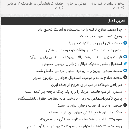
برخورد پراید با تیر برق ۲ فوتی بر جای
حادثه غرق‌شدگی در طاقانک ۲ قربانی
پد
گذاشت
گرفت
جس
آخرین اخبار
چرا محمد صلاح ترکیه را به عربستان و آمریکا ترجیح داد
وقوع انفجار مهیب در مسکو
دست بالای ایران در مذاکرات جاری!
عکس‌های دیده نشده از رفاقت دو فرمانده‌ موشکی
قیمت بنزین مانند موشک بالا می‌رود اما مانند پر پایین می‌آید!
استقبال خاص دخترک عراقی از زائران اربعین حسینی
محمد مرندی: پیروزی با روحیه استوار مردمی حاصل شده
محمد صلاح مات و مبهوت استقبال هواداران ترابزون اسپور
دو راهی دردناک ترامپ برای خروج از جنگ ایران
سندرز: ترامپ فاسد، آمریکا را وارد یک جنگ فاجعه بار کرده است
پاسخ تأمین‌اجتماعی به زمان پرداخت مابه‌التفاوت حقوق بازنشستگان
صحنه ای نادر از حیات وحش ایران در سبلان
جنگ مدعیان طلای کشتی جهان این بار در مسکو
سوخو۳۵ با این موشک‌ها به ناوهای‌جنگی حمله می‌کند
روسیه: به ۳ کشتی اوکراین حمله و ۲۰۳ پهپاد را سرنگون کردیم