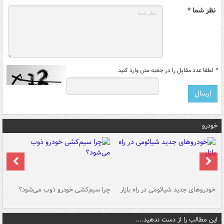
نظر شما *
*
لطفا عدد مقابل را در جعبه متن وارد کنید
خودرو
خودروهای جدید شیائومی در راه بازار
چرا سیم‌کشی خودرو ذوب می‌شود؟
شو
این مطالب را از دست ندهید....