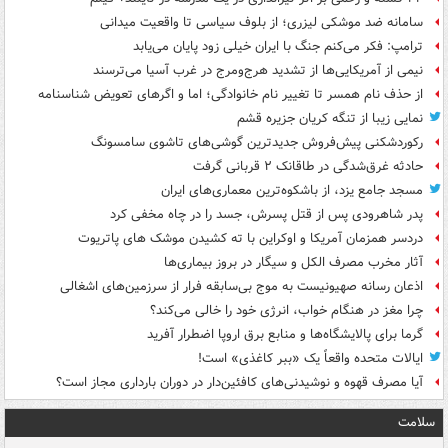
سامانه ضد موشکی لیزری؛ از بلوف سیاسی تا واقعیت میدانی
ترامپ: فکر می‌کنم جنگ با ایران خیلی زود پایان می‌یابد
نیمی از آمریکایی‌ها از تشدید هرج‌ومرج در غرب آسیا می‌ترسند
از حذف نام همسر تا تغییر نام خانوادگی؛ اما و اگرهای تعویض شناسنامه
نمایی زیبا از تنگه کریان جزیره قشم
رکوردشکنی پیش‌فروش جدیدترین گوشی‌های تاشوی سامسونگ
حادثه غرق‌شدگی در طاقانک ۲ قربانی گرفت
مسجد جامع یزد، از باشکوه‌ترین معماری‌های ایران
پدر شاهرودی پس از قتل پسرش، جسد را در چاه مخفی کرد
دردسر همزمان آمریکا و اوکراین با ته کشیدن موشک های پاتریوت
آثار مخرب مصرف الکل و سیگار در بروز بیماری‌ها
اذعان رسانه صهیونیست به موج بی‌سابقه فرار از سرزمین‌های اشغالی
چرا مغز در هنگام خواب، انرژی خود را خالی می‌کند؟
گرما برای پالایشگاه‌ها و منابع برق اروپا اضطرار آفرید
ایالات متحده واقعاً یک «ببر کاغذی» است!
آیا مصرف قهوه و نوشیدنی‌های کافئین‌دار در دوران بارداری مجاز است؟
سلامت