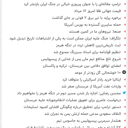
ترامپ مقاله‌ای را با عنوان پیروزی خیالی در جنگ ایران بازنشر کرد
قیمت جهانی طلا امروز ۱۶ مرداد
برخورد پراید با تیر برق ۲ فوتی بر جای گذاشت
حمله سایبری گسترده به بورس آمریکا
صنعا: نیروهای ما در کمین‌ هستند
تلگراف: جنگ علیه ایران ممکن است به یکی از اشتباهات تاریخ تبدیل شود
ثبت تاریخی‌ترین کاهش تردد در تنگه هرمز
تنظیم قولنامه برای اسناد سبزرنگ ممنوع شد
شروع تلخ مدافع تیم ملی پس از جدایی از پرسپولیس
امضای توافق دفاعی بین عربستان، ترکیه و پاکستان
۱۰ خوشحالی گل زودتر از موعد
ایتالیا خرید رادار اسرائیلی را متوقف کرد
واردات نفت آمریکا از عربستان صفر شد
محسن رضایی: اجازه باز شدن مسیر دوم در تنگه هرمز را نخواهیم داد
درخواست عامری برای تعویق عملیات انتقام‌جویانه علیه عربستان
دستور ترامپ برای تحقیق درباره چگونگی افشای کمبود تسلیحات
ائتلاف سعودی مدعی حمله ارتش یمن به نجران شد
هشدار سرمربی پرسپولیس به جاسوس تیم
۲۲ کشته و زخمی بر اثر تیراندازی در یک مدرسه در تایلند+ فیلم