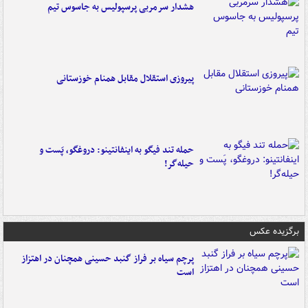
هشدار سرمربی پرسپولیس به جاسوس تیم
پیروزی استقلال مقابل همنام خوزستانی
حمله تند فیگو به اینفانتینو: دروغگو، پَست‌ و
حیله‌گر!
برگزیده عکس
پرچم سیاه بر فراز گنبد حسینی همچنان در اهتزاز
است