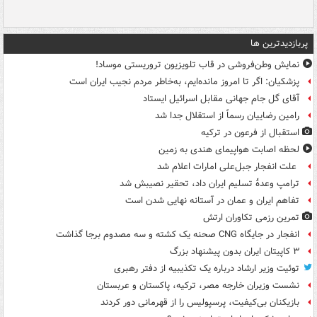
پربازدیدترین ها
نمایش وطن‌فروشی در قاب تلویزیون تروریستی موساد!
پزشکیان: اگر تا امروز مانده‌ایم، به‌خاطر مردم نجیب ایران است
آقای گل جام جهانی مقابل اسرائیل ایستاد
رامین رضاییان رسماً از استقلال جدا شد
استقبال از فرعون در ترکیه
لحظه اصابت هواپیمای هندی به زمین
علت انفجار جبل‌علی امارات اعلام شد
ترامپ وعدۀ تسلیم ایران داد، تحقیر نصیبش شد
تفاهم ایران و عمان در آستانه نهایی شدن است
تمرین رزمی تکاوران ارتش
انفجار در جایگاه CNG صحنه یک کشته و سه مصدوم برجا گذاشت
۳ کاپیتان ایران بدون پیشنهاد بزرگ
توئیت وزیر ارشاد درباره یک تکذیبیه از دفتر رهبری
نشست وزیران خارجه مصر، ترکیه، پاکستان و عربستان
بازیکنان بی‌کیفیت، پرسپولیس را از قهرمانی دور کردند