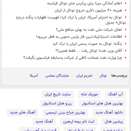
اعلام آمادگی مپنا برای پرکردن جای توتال فرانسه
هزینه ۴۰ میلیون دلاری خروج توتال از ایران
توتال به احترام آمریکا، ایران را ترک کرد/ فهرست اظهارات زنگنه درباره
توتال+ جدول
تعلل شرکت ملی نفت به بهای منافع ملی؟
اطلاعات استراتژیک‌ترین فاز پارس جنوبی به قطر می‌رود!
زنگنه: توتال به صورت رسمی ایران را ترک کرد
آقای وزیر نفت! توتال رفت ... فقط همین؟!
چرا وزارت نفت ضمانت کافی از شرکت بدسابقه فرانسوی نگرفت؟
برچسب‌ها
توتال
تحریم ایران
نمایندگان مجلس
آمریکا
آپ آهنگ
موزیک شاه
سایت تاریخ ایران
بهترین هتل های استانبول
رزرو هتل استانبول
دانلود آهنگ جدید
بهترین جراح بینی ترمیمی
آهنگ های جدید
پرشین هتل
ثبت نام بیمه اربعین
آهنگ جدید
مزایده خودرو
خرید بلیط استخر
قیمت ورق آهن پرایس