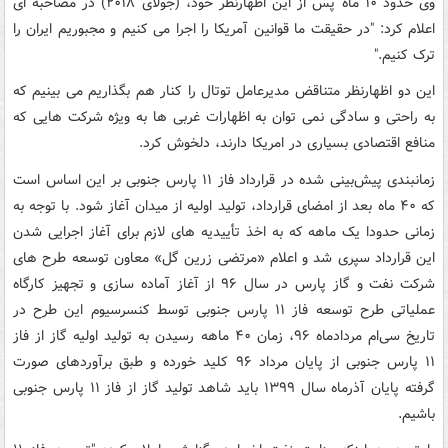
وی حدود ۱۰ ماه پس از این اظهارنظر خود، (جولای ۲۰۱۸) در مصاحبه ای
اعلام کرد: "در حقیقت ما قوانین آمریکا را اجرا می کنیم و مجبوریم ایران را
ترک کنیم."
این دو اظهارنظر متناقض مدیرعامل توتال را کنار هم بگذاریم می بینیم که
به راحتی و سادگی نمی توان به اظهارات غربی ها به ویژه شرکت هایی که
منافع اقتصادی بسیاری در امریکا دارند، دلخوش کرد.
زمانبندی پیش‌بینی شده در قرارداد فاز ۱۱ پارس جنوبی بر این اساس است
که ۴۰ ماه بعد از امضای قرارداد، تولید اولیه از میدان آغاز شود. با توجه به
زمانی حدودا یک ماهه که به اخذ تأییدیه های لازم برای آغاز اجرایی شدن
این قرارداد سپری شد و اعلام «مرتضی زرین گل» معاون توسعه طرح های
شرکت نفت و گاز پارس در سال ۹۶ از آغاز آماده سازی و تجهیز کارگاه
عملیاتی طرح توسعه فاز ۱۱ پارس جنوبی توسط کنسرسیوم این طرح در
تاریخ سی‌ام مردادماه ۹۶، زمان ۴۰ ماهه رسیدن به تولید اولیه گاز از فاز
۱۱ پارس جنوبی از پایان مرداد ۹۶ کلید خورده و طبق برآوردهای صورت
گرفته پایان آذرماه سال ۱۳۹۹ باید شاهد تولید گاز از فاز ۱۱ پارس جنوبی
باشیم.