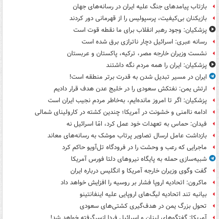
بازتاب پیامدهای جنگ علیه ایران در رسانه‌های جهان
بازیکنان بی‌کیفیت، پرسپولیس را از قهرمانی دور کردند
پزشکیان: وجود رهبر انقلاب برای ما نقطه قوت است
رسانه عبری: اسرائیل دچار ناترازی برق شده است
نشست وزیران خارجه مصر، ترکیه، پاکستان و عربستان
پزشکیان: ایران را همه مردم نگه داشتند
ایران در مسیر تبدیل شدن به قدرت برتر منطقه است!
ارتش یمن: نفتکش سعودی را در خلیج عدن هدف قرار دادیم
پزشکیان: اگر تا امروز مانده‌ایم، به‌خاطر مردم نجیب ایران است
ادامه ناامنی و خشونت در آمریکا؛ چندین کشته در کارولینای شمالی
فیدان: حماس به تعهدات خود عمل کرد، امّا اسرائیل نه
بازداشت عامل ارسال تصاویر پرتاب موشک به رسانه‌های معاند
ماجرایی که رعب و وحشت را در فرودگاه تل‌آویو حاکم کرد
شبیه‌سازی حمله به پایگاه نیروهای دلتا فورس آمریکا
گفت وگوی وزیران خارجه آمریکا و انگلیس درباره ایران
ماکرون: اتحادیه اروپا فشار بر روسیه را افزایش خواهد داد
بیانیه تند اتحادیه لیگ‌های اروپایی علیه اینفانتینو
تحول بزرگ یمن در هدف‌گیری کشتی‌های سعودی
آمریکا: گفتگوهای لبنان و اسرائیل فردا ازسرگرفته خواهد شد!