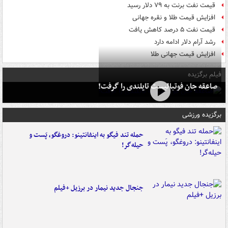
قیمت نفت برنت به ۷۹ دلار رسید
افزایش قیمت طلا و نقره جهانی
قیمت نفت ۵ درصد کاهش یافت
رشد آرام دلار ادامه دارد
افزایش قیمت جهانی طلا
فیلم برگزیده
صاعقه جان فوتبالیست تایلندی را گرفت!
برگزیده ورزشی
حمله تند فیگو به اینفانتینو: دروغگو، پَست‌ و
حیله‌گر!
جنجال جدید نیمار در برزیل +فیلم