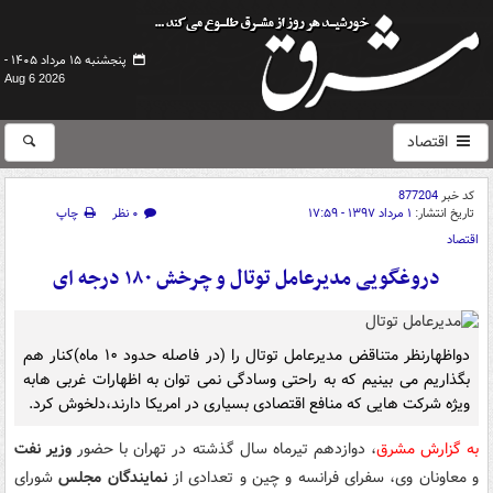
پنجشنبه ۱۵ مرداد ۱۴۰۵ -
Aug 6 2026
اقتصاد
کد خبر
877204
تاریخ انتشار:
۱ مرداد ۱۳۹۷ - ۱۷:۵۹
۰ نظر
چاپ
اقتصاد
دروغگویی مدیرعامل توتال و چرخش ۱۸۰ درجه ای
دواظهارنظر متناقض مدیرعامل توتال را (در فاصله حدود ۱۰ ماه)کنار هم
بگذاریم می بینیم که به راحتی وسادگی نمی توان به اظهارات غربی هابه
ویژه شرکت هایی که منافع اقتصادی بسیاری در امریکا دارند،دلخوش کرد.
به گزارش مشرق
، دوازدهم تیرماه سال گذشته در تهران با حضور
وزیر نفت
و معاونان وی، سفرای فرانسه و چین و تعدادی از
نمایندگان مجلس
شورای