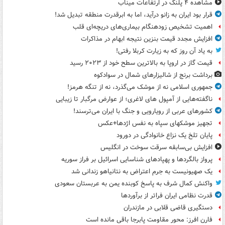
مشاهده ۴ پلنگ در ارتفاعات میناب
قرار بود ایران به زانو درآید، اما به ابرقدرت منطقه تبدیل شد!
اهمیت تشخیص زودهنگام بیماری‌های دریچه‌ای قلب
افزایش مجدد قیمت بنزین نتیجه ابهام در مذاکرات
به یاد آن روز که به زیارت کربلا رفتی!
قیمت گاز در اروپا به بالاترین سطح خود از ۲۰۲۳ رسید
برداشت برنج از شالیزارهای شمال در سوادکوه
جمهوری اسلامی نه از موشک می‌گذرد، نه از تنگه هرمز!
ناگفته‌هایی از آمپول های لاغری؛ از عوارض مرگبار تا زیبایی
کشورهای عربی از رویارویی و جنگ با ایران می‌ترسند!
تجهیز موشکهای سپاه به نفس اژدها+عکس
پایان تلخ یک نزاع خانوادگی در دورود
افزایش بی‌سابقه سرقت سوخت در انگلیس
پرواز بالگردها و پهپادهای شناسایی اسرائیل بر فراز سوریه
یک صهیونیست به جرم اعتراض به نتانیاهو زندانی شد
واکنش کمال شرف به پاسخ کوبنده یمن به عربستان سعودی
قدرت نظامی ایران فراتر از برآوردها
دستگیری قاضی قلابی در مازندران
فارن افرز: محور مقاومت پابرجا باقی مانده است