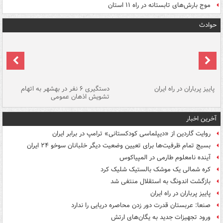
موج بارش‌های تابستانه در راه ۱۱ استان
حوادث
ن
پاییز پرباران در راه ایران
دستگیری ۶ نفر در بهشهر به اتهام
تشویش اذهان عمومی
اس
آخرین اخبار
روایت گاردین از «دیپلماسی کودکستانی» ترامپ در برابر ایران
بسیج تمام ظرفیت‌ها برای تعیین وضعیت دیگر خلبانان سوخو ۲۴ ایران
آینده نامعلوم طارمی در المپیاکوس
کره شمالی یک موشک بالستیک شلیک کرد
بازگشت اندونگ به استقلال منتفی شد
پاییز پرباران در راه ایران
صنعا: عربستان قدرت دور زدن محاصره دریایی را ندارد
ورود تجهیزات جدید به یگان‌های ارتش