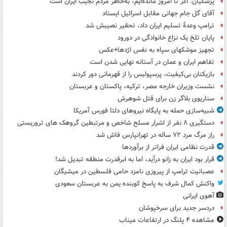
پزشکیان: اگر تا امروز مانده‌ایم، به‌خاطر مردم نجیب ایران است
آقای گل جام جهانی مقابل اسرائیل ایستاد
ترامپ وعدۀ تسلیم ایران داد، تحقیر نصیبش شد
پایان تلخ یک نزاع خانوادگی در دورود
تجهیز موشکهای سپاه به نفس اژدها+عکس
تفاهم ایران و عمان در آستانه نهایی شدن است
بازیکنان بی‌کیفیت، پرسپولیس را از قهرمانی دور کردند
نشست وزیران خارجه مصر، ترکیه، پاکستان و عربستان
سناریوی بلاگر زن برای قتل شوهرش
شبیه‌سازی حمله به پایگاه نیروهای دلتا فورس آمریکا
دستگیری ۸ نفر از اشرار مسلح شاخص و مرتبطین گروهک های تروریستی
راز مرگ مرد ۷۲ ساله در تهرانپارس فاش شد
قدرت نظامی ایران فراتر از برآوردها
قرار بود ایران به زانو درآید، اما به ابرقدرت منطقه تبدیل شد!
عصبانیت ترامپ از پیروزی نامزد حامی فلسطین در میشیگان
واکنش کمال شرف به پاسخ کوبنده یمن به عربستان سعودی
آهوی ایرانی
دردسر جدید برای سرخپوشان
مشاهده ۴ پلنگ در ارتفاعات میناب