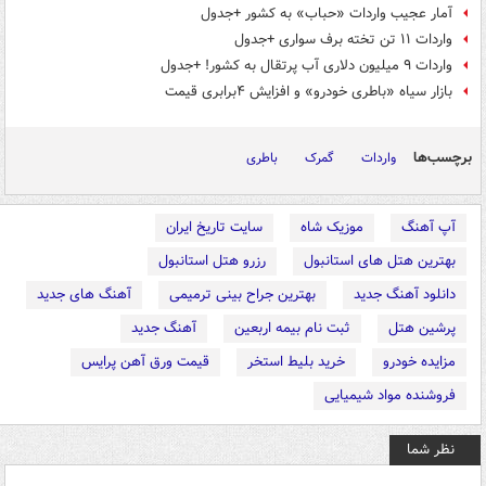
آمار عجیب واردات «حباب» به کشور +جدول
واردات ۱۱ تن تخته برف سواری +جدول
واردات ۹ میلیون دلاری آب پرتقال به کشور! +جدول
بازار سیاه «باطری خودرو» و افزایش ۴برابری قیمت
برچسب‌ها
واردات
گمرک
باطری
آپ آهنگ
موزیک شاه
سایت تاریخ ایران
بهترین هتل های استانبول
رزرو هتل استانبول
دانلود آهنگ جدید
بهترین جراح بینی ترمیمی
آهنگ های جدید
پرشین هتل
ثبت نام بیمه اربعین
آهنگ جدید
مزایده خودرو
خرید بلیط استخر
قیمت ورق آهن پرایس
فروشنده مواد شیمیایی
نظر شما