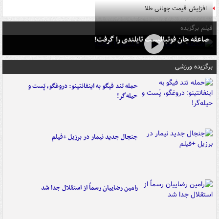
افزایش قیمت جهانی طلا
فیلم برگزیده
صاعقه جان فوتبالیست تایلندی را گرفت!
برگزیده ورزشی
حمله تند فیگو به اینفانتینو: دروغگو، پَست‌ و
حیله‌گر!
جنجال جدید نیمار در برزیل +فیلم
رامین رضاییان رسماً از استقلال جدا شد