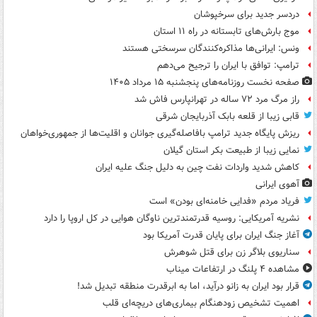
دردسر جدید برای سرخپوشان
موج بارش‌های تابستانه در راه ۱۱ استان
ونس: ایرانی‌ها مذاکره‌کنندگان سرسختی هستند
ترامپ: توافق با ایران را ترجیح می‌دهم
صفحه نخست روزنامه‌های پنجشنبه ۱۵ مرداد ۱۴۰۵
راز مرگ مرد ۷۲ ساله در تهرانپارس فاش شد
قابی زیبا از قلعه بابک آذربایجان شرقی
ریزش پایگاه جدید ترامپ بافاصله‌گیری جوانان و اقلیت‌ها از جمهوری‌خواهان
نمایی زیبا از طبیعت بکر استان گیلان
کاهش شدید واردات نفت چین به دلیل جنگ علیه ایران
آهوی ایرانی
فریاد مردم «فدایی خامنه‌ای بودن» است
نشریه آمریکایی: روسیه قدرتمندترین ناوگان هوایی در کل اروپا را دارد
آغاز جنگ ایران برای پایان قدرت آمریکا بود
سناریوی بلاگر زن برای قتل شوهرش
مشاهده ۴ پلنگ در ارتفاعات میناب
قرار بود ایران به زانو درآید، اما به ابرقدرت منطقه تبدیل شد!
اهمیت تشخیص زودهنگام بیماری‌های دریچه‌ای قلب