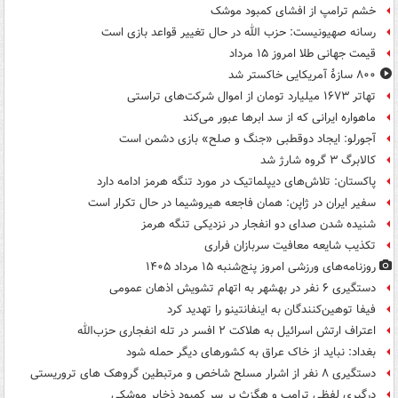
خشم ترامپ از افشای کمبود موشک
رسانه صهیونیست: حزب الله در حال تغییر قواعد بازی است
قیمت جهانی طلا امروز ۱۵ مرداد
۸۰۰ سازۀ آمریکایی خاکستر شد
تهاتر ۱۶۷۳ میلیارد تومان از اموال شرکت‌های تراستی
ماهواره ایرانی که از سد ابرها عبور می‌کند
آجورلو: ایجاد دوقطبی «جنگ و صلح‌» بازی دشمن است
کالابرگ ۳ گروه شارژ شد
پاکستان: تلاش‌های دیپلماتیک در مورد تنگه هرمز ادامه دارد
سفیر ایران در ژاپن: همان فاجعه هیروشیما در حال تکرار است
شنیده شدن صدای دو انفجار در نزدیکی تنگه هرمز
تکذیب شایعه معافیت سربازان فراری
روزنامه‌های ورزشی امروز پنج‌شنبه ۱۵ مرداد ۱۴۰۵
دستگیری ۶ نفر در بهشهر به اتهام تشویش اذهان عمومی
فیفا توهین‌کنندگان به اینفانتینو را تهدید کرد
اعتراف ارتش اسرائیل به هلاکت ۲ افسر در تله انفجاری حزب‌الله
بغداد: نباید از خاک عراق به کشورهای دیگر حمله شود
دستگیری ۸ نفر از اشرار مسلح شاخص و مرتبطین گروهک های تروریستی
درگیری لفظی ترامپ و هگزث بر سر کمبود ذخایر موشکی