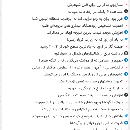
سناریوی بلاگر زن برای قتل شوهرش
مشاهده ۴ پلنگ در ارتفاعات میناب
قرار بود ایران به زانو درآید، اما به ابرقدرت منطقه تبدیل شد!
اهمیت تشخیص زودهنگام بیماری‌های دریچه‌ای قلب
افزایش مجدد قیمت بنزین نتیجه ابهام در مذاکرات
به یاد آن روز که به زیارت کربلا رفتی!
قیمت گاز در اروپا به بالاترین سطح خود از ۲۰۲۳ رسید
برداشت برنج از شالیزارهای شمال در سوادکوه
جمهوری اسلامی نه از موشک می‌گذرد، نه از تنگه هرمز!
ناگفته‌هایی از آمپول های لاغری؛ از عوارض مرگبار تا زیبایی
کشورهای عربی از رویارویی و جنگ با ایران می‌ترسند!
تجهیز موشکهای سپاه به نفس اژدها+عکس
پایان تلخ یک نزاع خانوادگی در دورود
افزایش بی‌سابقه سرقت سوخت در انگلیس
پرواز بالگردها و پهپادهای شناسایی اسرائیل بر فراز سوریه
یک صهیونیست به جرم اعتراض به نتانیاهو زندانی شد
واکنش کمال شرف به پاسخ کوبنده یمن به عربستان سعودی
قدرت نظامی ایران فراتر از برآوردها