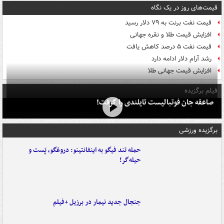
قیمت‌های روز در یک نگاه
قیمت نفت برنت به ۷۹ دلار رسید
افزایش قیمت طلا و نقره جهانی
قیمت نفت ۵ درصد کاهش یافت
رشد آرام دلار ادامه دارد
افزایش قیمت جهانی طلا
فیلم برگزیده
صاعقه جان فوتبالیست تایلندی را گرفت!
برگزیده ورزشی
حمله تند فیگو به اینفانتینو: دروغگو، پَست‌ و
حیله‌گر!
جنجال جدید نیمار در برزیل +فیلم