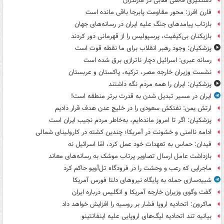
دستگیری قاضی قلابی در مازندران
فارن افرز: محور مقاومت پابرجا باقی مانده است
بازتاب پیامدهای جنگ علیه ایران در رسانه‌های جهان
بازیکنان بی‌کیفیت، پرسپولیس را از قهرمانی دور کردند
پزشکیان: وجود رهبر انقلاب برای ما نقطه قوت است
رسانه عبری: اسرائیل دچار ناترازی برق شده است
نشست وزیران خارجه مصر، ترکیه، پاکستان و عربستان
پزشکیان: ایران را همه مردم نگه داشتند
ایران در مسیر تبدیل شدن به قدرت برتر منطقه است!
ارتش یمن: نفتکش سعودی را در خلیج عدن هدف قرار دادیم
پزشکیان: اگر تا امروز مانده‌ایم، به‌خاطر مردم نجیب ایران است
ادامه ناامنی و خشونت در آمریکا؛ چندین کشته در کارولینای شمالی
فیدان: حماس به تعهدات خود عمل کرد، امّا اسرائیل نه
بازداشت عامل ارسال تصاویر پرتاب موشک به رسانه‌های معاند
ماجرایی که رعب و وحشت را در فرودگاه تل‌آویو حاکم کرد
شبیه‌سازی حمله به پایگاه نیروهای دلتا فورس آمریکا
گفت وگوی وزیران خارجه آمریکا و انگلیس درباره ایران
ماکرون: اتحادیه اروپا فشار بر روسیه را افزایش خواهد داد
بیانیه تند اتحادیه لیگ‌های اروپایی علیه اینفانتینو