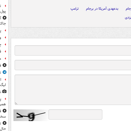
جام
بدعهدی آمریکا در برجام
ترامپ
پول 
یزدی
جاکا
پ
و
چ
ق
م
ف
ت
ا
لیگ 
ن
پ
همرا
ق
سخ
ت
حال