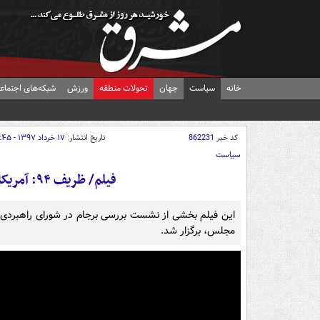
خانه
سیاست
جهان
تحولات منطقه
ورزش
شبکه‌های اجتماع
کد خبر
862231
تاریخ انتشار:
۱۷ خرداد ۱۳۹۷ - ۰۷:۴۵
سیاست
فیلم/ ظریف ۹۴: آمریکا "نمی‌تواند" از برجام خارج شود!
مجلس، برگزار شد.