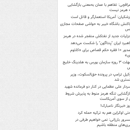
راقچی: تفاهم با عمان به‌معنی بازگشایی
 هرمز نیست
زشکیان: آمریکا استعمارگر و قاتل است
اکنش باشگاه خیبر به حواشی صفحات مجازی
س
زئیات جدید از نفتکش منفجر شده در هرمز
اهبرد ایران "پنتاگون" را شکست می‌دهد
صدور ۱۰ فقره حکم قصاص برای «کلثوم
ی»
مهلت ۳ روزه سازمان بورس به هلدینگ خلیج
س
کیل ترامپ در پرونده حق‌السکوت، وزیر
گستری شد
ردار علی عظمایی در کنار دو فرمانده شهید
ازگشایی تنگه هرمز منوط به پذیرش شروط
ن از سوی آمریکاست
وز خبرنگار نامبارک!
تی اوکراین هم به ترکیه حمله کرد
سرور بارزانی: نمی خواهیم طرفی در
ری‌های منطقه باشیم