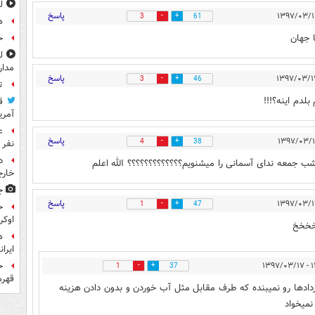
ل
پاسخ
3
61
ه
ا جهان
خ
مدار
پاسخ
3
46
ت
بلدم اینه؟!!!
ق
آمری
پاسخ
4
38
نفر 
د
 جمعه ندای آسمانی را میشنویم؟؟؟؟؟؟؟؟؟؟؟؟؟ الله اعلم
خارج
ج
پاسخ
1
47
ح
اوکر
خخخخ
ه
ایرا
ح
۱۳:۰
1
37
قهرم
ردادها رو نمیبنده که طرف مقابل مثل آب خوردن و بدون دادن هزینه
نمیخواد