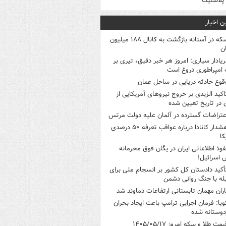
ر پلاستیک
ن اخبار
سکه در آستانه بازگشت به کانال ۱۸۸ میلیون
ن
ریادار سیاری: امروز هر خبر دقیق، تیری بر
امپراطوری دروغ است
قوع حادثه دریایی در ساحل عمان
اکید الزیدی بر خروج نیروهای آمریکایی از
 در تاریخ تعیین شده
عتراضات گسترده در آلمان علیه دولت مرتس
هشدار کانادا درباره عواقب تعرفه ۵۰ درصدی
کا
فوذ اطلاعاتی ایران در یگان فوق محرمانه
 اسرائیل!
أکید دادستان کل کشور بر انسجام ملی برای
له با جنگ روانی دشمن
اران مهمان تابستانی ارتفاعات دماوند شد
وبا: فرمان اجرایی ترامپ باعث ایجاد بحران
وستانه شده
یمت طلا و سکه امروز ۱۴۰۵/۰۵/۱۷