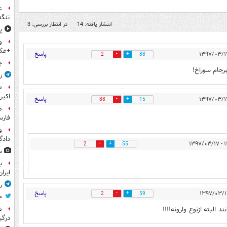
ع
تنگه
انتشار یافته: 14
در انتظار بررسی: 3
پ
و
+عک
پاسخ
2
88
ج
رجام سوراخ!
ر
اکبر
پاسخ
88
15
فار
و
داد
۱۱:۵
2
55
س
ب
ایرا
ر
پاسخ
2
59
ح
م
 البته ازنوع وارونه!!!!
درگی