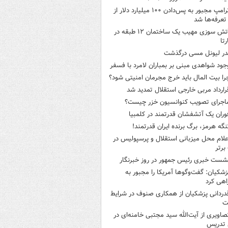
ترامپ مجبور به پس‌دادن ۱۰۰ میلیارد دلار از
تعرفه‌ها شد
آتش سوزی مهیب یک ساختمان ۱۲ طبقه در
رتا
در لیونل مسی درگذشت
جود شواهدی مبنی بر بمباران لامرد با فسفر
را بیت المال باید خرج مجرمان امنیتی شود؟
رارداد مربی خارجی استقلال تمدید شد
اجرای تصویب کنوانسیون خزر چیست؟
وران یک آتشفشان قدرتمند در کلمبیا
نگه هرمز، برگ برنده ایران قدرتمند!
علام محل میزبانی استقلال و پرسپولیس در
برتر
شست خبری رئیس جمهور در روز خبرنگار
زشکیان: گفت‌وگوها آمریکا را مجبور به
هی کرد
دردانی پزشکیان از همکاری صنوف در شرایط
ت
صاویری از آیت‌الله سید مجتبی خامنه‌ای در
 تدریس