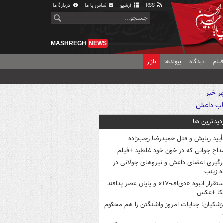
RSS
آرشیو
تماس با ما
دربارهٔ ما
MASHREGH
NEWS
یلم
دیدگاه
پیوندها
بازار
زدیدترین ها
أیید ربایش و قتل حمیدرضا رجب‌زاده
داح جوانی که در خون خود غلطید +فیلم
رگیری اعضای داعش و نیروهای جولانی در
 زینب
استقرار انبوه «دی‌اف‑۱۷» و پایان عصر پدافند
یکا +عکس
زشکیان: جنایات امروز واشنگتن را هم محکوم