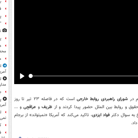
ب
ف
پ
"
ت
پ
ه
محدو
م
ا
آمری
Play
مدار
ج
م در
شورای راهبردی روابط خارجی
است که در فاصله ۲۳ تیر تا روز
پ
آمری
وق و روابط بین الملل حضور پیدا کردند و از
ظریف
و
عراقچی
و ...
ا
خ به سوال دکتر
فواد ایزدی
، تاکید می‌کند که آمریکا «نمیتواند» از برجام
نمی‌
اد.
کا
ف