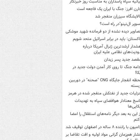
یانیه سپاه پاسداران به مناسبت روز خبرنگار
ارن افرز: جنگ با ایران یک فاجعه است
الایشگاه سیزران منفجر شد
سوپر ال‌نینو"در راه است؟
صاویر دیده‌ نشده از دو فرمانده شهید موشکی
اکستان: باید در برابر اسرائیل متحد شویم
شدار ارشدترین ژنرال آمریکا درباره
دیت‌های نظامی علیه ایران
قصد جدید پسر زیدان
دامه جنگ تا روی کار آمدن دولت جدید در
کا!
لحظه انفجار جایگاه CNG "صحنه" در دوربین
بسته
زئیات جدید از نفتکش منفجر شده در هرمز
اسخ معنادار هوافضای سپاه به تهدیدات
کایی‌ها
ز این به بعد دیگر نامه‌های استقلال را امضا
کنم
میون با راننده ۸ ساله در اصفهان توقیف شد
شار هم‌زمان گرانی مواد اولیه و افت تقاضا بر