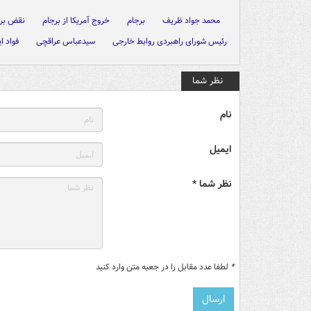
محمد جواد ظریف
برجام
خروج آمریکا از برجام
نقض بر
رئیس شورای راهبردی روابط خارجی
سیدعباس عراقچی
فواد ا
نظر شما
نام
ایمیل
نظر شما *
*
لطفا عدد مقابل را در جعبه متن وارد کنید