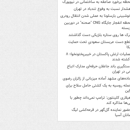
حظه برخورد صاعقه به ساختمانی در نیویورک
شدار نسبت به وفوع تندباد در تهران
وشبینی بارسلونا به عملی شدن انتقال رودری
لحظه انفجار جایگاه CNG "صحنه" در دوربین
بسته
رک ها روی ستاره بلژیکی دست گذاشتند
طع دست عربستان سعودیِ تحت حمایت
کا
عملیات ارتش پاکستان در خیبرپختونخوا؛ ۸
کشته شدند
ستگیری باند جاعلان حرفه‌ای مدارک اتباع
ی در تهران
اده‌های مشهد آماده میزبانی از زائران رضوی
مله روسیه به یک کشتی حامل سلاح برای
این
یلاری کلینتون: ترامپ نمی‌داند چطور با
نی‌ها مذاکره کند
ضور نماینده گل‌گهر در قرعه‌کشی لیگ
انان آسیا