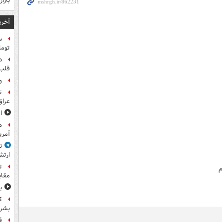
بازا
آخری
توما
د
قلب 
و
ت
عراق
ا
آمری
ن
ارتش
ت
م
مقاب
ب
ک
بشرد
ق