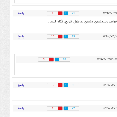
پاسخ
0
21
هد زد..دشمن دشمن .درطول تاریخ. نگاه کنید .
پاسخ
10
13
۱۴:۵
3
28
پاسخ
10
2
پاسخ
1
22