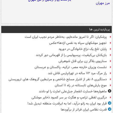
پربازدیدترین ها
پزشکیان: اگر تا امروز مانده‌ایم، به‌خاطر مردم نجیب ایران است
تجهیز موشکهای سپاه به نفس اژدها+عکس
پایان تلخ یک نزاع خانوادگی در دورود
بازیکنان بی‌کیفیت، پرسپولیس را از قهرمانی دور کردند
سناریوی بلاگر زن برای قتل شوهرش
نشست وزیران خارجه مصر، ترکیه، پاکستان و عربستان
راز مرگ مرد ۷۲ ساله در تهرانپارس فاش شد
دستگیری ۸ نفر از اشرار مسلح شاخص و مرتبطین گروهک های تروریستی
موج بارش‌های تابستانه در راه ۱۱ استان
ماهواره‌ها خسارت انفجار جبل‌علی امارت را لو دادند
درگیری لفظی ترامپ و هگزث بر سر کمبود ذخایر موشکی
قرار بود ایران به زانو درآید، اما به ابرقدرت منطقه تبدیل شد!
قدرت نظامی ایران فراتر از برآوردها