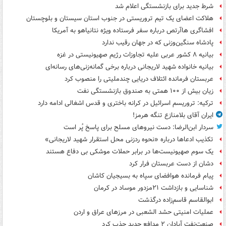
شرط جدید برای بازنشستگی اعلام شد
هلاکت اعضای یک تیم تروریستی در جنوب استان سیستان و بلوچستان
افشاگری هاآرتص درباره سفر فرستاده ویژه نتانیاهو به آمریکا
پادشاه سنگین‌وزنی که در جهان رقیب ندارد
بیانیه ۸ کشور عربی علیه تجاوزات رژیم صهیونیستی در غزه
بیانیه خانواده شهید لاریجانی درباره برخی گمانه‌زنی‌های رسانه‌ای
عربستان فرمانده ائتلاف دریایی چندملیتی را منصوب کرد
زیان بیش از ۱۰۰ همتی به صندوق‌ بازنشستگی نفت
ترکیه: تروریسم اسرائیل در کرانه باختری و قدس اشغالی ادامه دارد
ایران آقای بلامنازع تنگه هرمز!
سردار ابن‌الرضا: دست نیروهای مسلح برای پاسخ پُر است
تکذیب ادعاها درباره «نحوه ردزنی محل استقرار شهید لاریجانی»
یک‌ سوم صهیونیست‌ها در برابر حملات موشکی بی دفاع هستند
دشان از دست عربستان فرار کرد
پیام فرمانده هوافضای سپاه به بسیجیان کاشان
شناسایی و بازداشت ۲۱مزدور موساد در کرمان
ابوالقاسم قاسم‌زاده درگذشت
عملیات امنیتی حشد الشعبی در مرزهای عراق و اردن
صنعت‌نفت آبادان ۲ مدافع جدید جذب کرد