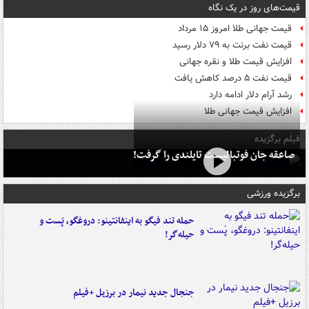
قیمت‌های روز در یک نگاه
قیمت جهانی طلا امروز ۱۵ مرداد
قیمت نفت برنت به ۷۹ دلار رسید
افزایش قیمت طلا و نقره جهانی
قیمت نفت ۵ درصد کاهش یافت
رشد آرام دلار ادامه دارد
افزایش قیمت جهانی طلا
فیلم برگزیده
صاعقه جان فوتبالیست تایلندی را گرفت!
برگزیده ورزشی
حمله تند فیگو به اینفانتینو: دروغگو، پَست‌ و
حیله‌گر!
جنجال جدید نیمار در برزیل +فیلم