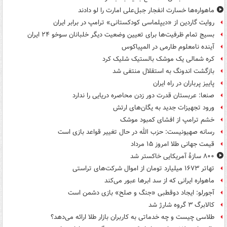
ماهواره‌ها خسارت انفجار جبل‌علی امارت را لو دادند
روایت گاردین از «دیپلماسی کودکستانی» ترامپ در برابر ایران
بسیج تمام ظرفیت‌ها برای تعیین وضعیت دیگر خلبانان سوخو ۲۴ ایران
آینده نامعلوم طارمی در المپیاکوس
کره شمالی یک موشک بالستیک شلیک کرد
بازگشت اندونگ به استقلال منتفی شد
پاییز پرباران در راه ایران
صنعا: عربستان قدرت دور زدن محاصره دریایی را ندارد
ورود تجهیزات جدید به یگان‌های ارتش
خشم ترامپ از افشای کمبود موشک
رسانه صهیونیست: حزب الله در حال تغییر قواعد بازی است
قیمت جهانی طلا امروز ۱۵ مرداد
۸۰۰ سازۀ آمریکایی خاکستر شد
تهاتر ۱۶۷۳ میلیارد تومان از اموال شرکت‌های تراستی
ماهواره ایرانی که از سد ابرها عبور می‌کند
آجورلو: ایجاد دوقطبی «جنگ و صلح‌» بازی دشمن است
کالابرگ ۳ گروه شارژ شد
طلاسی چیست و چه خدماتی به کاربران بازار طلا ارائه می‌دهد؟