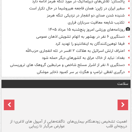
پاکستان: تلاش‌های دیپلماتیک در مورد تنگه هرمز ادامه دارد
سفیر ایران در ژاپن: همان فاجعه هیروشیما در حال تکرار است
شنیده شدن صدای دو انفجار در نزدیکی تنگه هرمز
تکذیب شایعه معافیت سربازان فراری
روزنامه‌های ورزشی امروز پنج‌شنبه ۱۵ مرداد ۱۴۰۵
دستگیری ۶ نفر در بهشهر به اتهام تشویش اذهان عمومی
فیفا توهین‌کنندگان به اینفانتینو را تهدید کرد
اعتراف ارتش اسرائیل به هلاکت ۲ افسر در تله انفجاری حزب‌الله
بغداد: نباید از خاک عراق به کشورهای دیگر حمله شود
دستگیری ۸ نفر از اشرار مسلح شاخص و مرتبطین گروهک های تروریستی
درگیری لفظی ترامپ و هگزث بر سر کمبود ذخایر موشکی
سلامت
اهمیت تشخیص زودهنگام بیماری‌های
ناگفته‌هایی از آمپول های لاغری؛ از
دریچه‌ای قلب
عوارض مرگبار تا زیبایی
تا