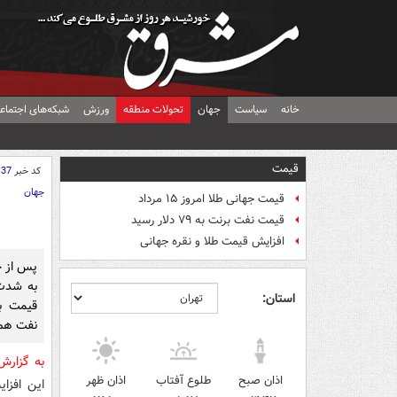
خانه
سیاست
جهان
تحولات منطقه
ورزش
شبکه‌های اجتماع
قیمت
کد خبر
137
جهان
قیمت جهانی طلا امروز ۱۵ مرداد
قیمت نفت برنت به ۷۹ دلار رسید
افزایش قیمت طلا و نقره جهانی
پس از خ
به شدت 
استان:
قیمت ب
نفت هم 
به گزارش
اذان صبح
طلوع آفتاب
اذان ظهر
این افزا