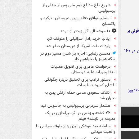
شروع تلخ مدافع تیم ملی پس از جدایی از
پرسپولیس
امضای توافق دفاعی بین عربستان، ترکیه و
پاکستان
ورد پراید با تیر برق ۲ فوتی بر
۱۰ خوشحالی گل زودتر از موعد
ایتالیا خرید رادار اسرائیلی را متوقف کرد
واردات نفت آمریکا از عربستان صفر شد
محسن رضایی: اجازه باز شدن مسیر دوم در
تنگه هرمز را نخواهیم داد
درخواست عامری برای تعویق عملیات
انتقام‌جویانه علیه عربستان
دستور ترامپ برای تحقیق درباره چگونگی
افشای کمبود تسلیحات
۶ دستاورد بزرگ ایران در ۱۶۰ روز
ائتلاف سعودی مدعی حمله ارتش یمن به
نجران شد
هشدار سرمربی پرسپولیس به جاسوس تیم
۲۲ کشته و زخمی بر اثر تیراندازی در یک
مدرسه در تایلند+ فیلم
سامانه ضد موشکی لیزری؛ از بلوف سیاسی تا
واقعیت میدانی