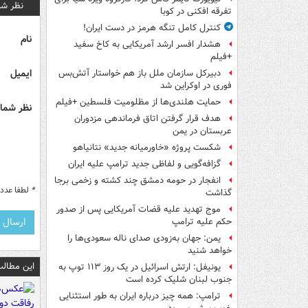
نظر شم
تفرقه افکنی در کوبا
کنترل کامل تنگه هرمز در دست ایران!
نام
هشدار افسر ارشد آمریکایی به کاخ سفید
+فیلم
ایمیل
دبیرکل سازمان ملل باز هم خواستار آتش‌بس
فوری در اوکراین شد
حمایت هلندی‌ها از مظلومیت فلسطین +فیلم
نظر شما 
هدف قرار گرفتن اتاق‌ فرماندهی مزدوران
عربستان در یمن
شکست پروژه «خاورمیانه جدید» نتانیاهو
گزافه‌گویی و لفاظی جدید ترامپ علیه ایران
انفجار در حومه دمشق چند کشته و زخمی برجا
*
لطفا عدد م
گذاشت
موج تهدید علیه قضات آمریکایی پس از صدور
حکم علیه ترامپ
یمن: جهان به‌زودی صدای ناله سعودی‌ها را
خواهد شنید
این مطالب
یونیفل: ارتش اسرائیل در یک روز ۱۱۳ توپ به
جنوب لبنان شلیک کرده است
ترامپ: همه چیز درباره ایران به طور استثنایی