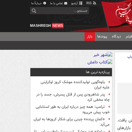
RSS
آرشیو
تماس با ما
دربارهٔ ما
MASHREGH
NEWS
یلم
دیدگاه
پیوندها
بازار
اپ
پربازدیدترین ها
یاوه‌گویی تولیدکننده موشک کروز اوکراینی
علیه ایران
پدر شاهرودی پس از قتل پسرش، جسد را در
چاه مخفی کرد
ترامپ: همه چیز درباره ایران به طور استثنایی
خوب پیش می‌رود
«کمانِ پرنده» چینی برای شکار کروزها به ایران
ش یافت.
می‌آید
ازارهای
سامانه ضد موشکی لیزری؛ از بلوف سیاسی تا