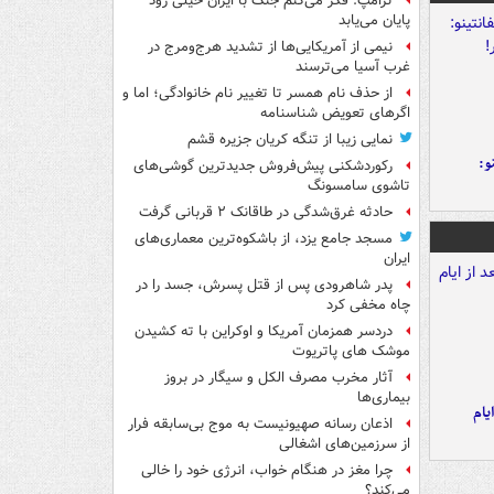
ترامپ: فکر می‌کنم جنگ با ایران خیلی زود
پایان می‌یابد
نیمی از آمریکایی‌ها از تشدید هرج‌ومرج در
غرب آسیا می‌ترسند
از حذف نام همسر تا تغییر نام خانوادگی؛ اما و
اگرهای تعویض شناسنامه
نمایی زیبا از تنگه کریان جزیره قشم
و:
رکوردشکنی پیش‌فروش جدیدترین گوشی‌های
تاشوی سامسونگ
حادثه غرق‌شدگی در طاقانک ۲ قربانی گرفت
مسجد جامع یزد، از باشکوه‌ترین معماری‌های
ایران
پدر شاهرودی پس از قتل پسرش، جسد را در
چاه مخفی کرد
دردسر همزمان آمریکا و اوکراین با ته کشیدن
موشک های پاتریوت
آثار مخرب مصرف الکل و سیگار در بروز
بیماری‌ها
یام
اذعان رسانه صهیونیست به موج بی‌سابقه فرار
از سرزمین‌های اشغالی
چرا مغز در هنگام خواب، انرژی خود را خالی
می‌کند؟