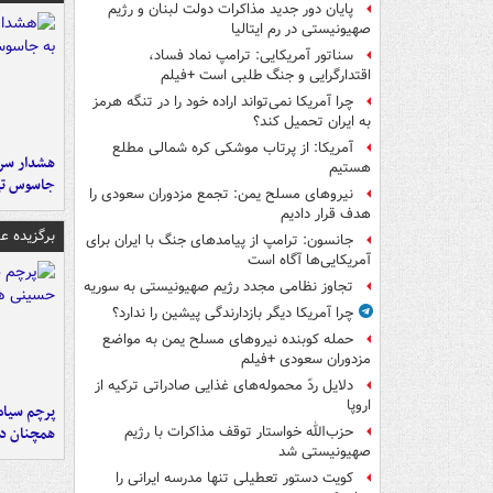
پایان دور جدید مذاکرات دولت لبنان و رژیم
صهیونیستی در رم ایتالیا
سناتور آمریکایی: ترامپ نماد فساد،
اقتدارگرایی و جنگ طلبی است +فیلم
چرا آمریکا نمی‌تواند اراده خود را در تنگه هرمز
به ایران تحمیل کند؟
آمریکا: از پرتاب موشکی کره شمالی مطلع
هشدار سرم
هستیم
جاسوس تی
نیروهای مسلح یمن: تجمع مزدوران سعودی را
هدف قرار دادیم
برگزیده 
جانسون: ترامپ از پیامدهای جنگ با ایران برای
آمریکایی‌ها آگاه است
تجاوز نظامی مجدد رژیم صهیونیستی به سوریه
چرا آمریکا دیگر بازدارندگی پیشین را ندارد؟
حمله کوبنده نیروهای مسلح یمن به مواضع
مزدوران سعودی +فیلم
دلایل ردّ محموله‌های غذایی صادراتی ترکیه از
اروپا
پرچم سیاه
همچنان در
حزب‌الله خواستار توقف مذاکرات با رژیم
صهیونیستی شد
کویت دستور تعطیلی تنها مدرسه ایرانی را