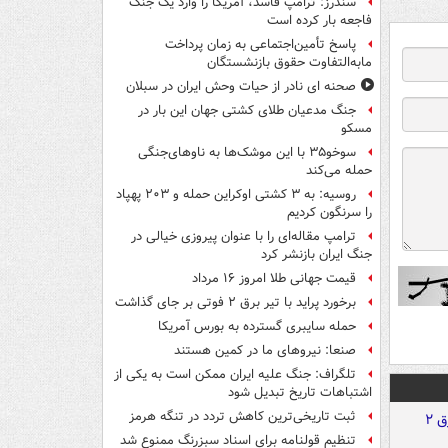
سندرز: ترامپ فاسد، آمریکا را وارد یک جنگ
فاجعه بار کرده است
پاسخ تأمین‌اجتماعی به زمان پرداخت
مابه‌التفاوت حقوق بازنشستگان
صحنه ای نادر از حیات وحش ایران در سبلان
جنگ مدعیان طلای کشتی جهان این بار در
مسکو
سوخو۳۵ با این موشک‌ها به ناوهای‌جنگی
حمله می‌کند
روسیه: به ۳ کشتی اوکراین حمله و ۲۰۳ پهپاد
را سرنگون کردیم
ترامپ مقاله‌ای را با عنوان پیروزی خیالی در
جنگ ایران بازنشر کرد
قیمت جهانی طلا امروز ۱۶ مرداد
برخورد پراید با تیر برق ۲ فوتی بر جای گذاشت
حمله سایبری گسترده به بورس آمریکا
صنعا: نیروهای ما در کمین‌ هستند
تلگراف: جنگ علیه ایران ممکن است به یکی از
اشتباهات تاریخ تبدیل شود
ثبت تاریخی‌ترین کاهش تردد در تنگه هرمز
تنظیم قولنامه برای اسناد سبزرنگ ممنوع شد