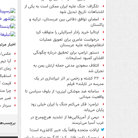
تلگراف: جنگ علیه ایران ممکن است به یکی از
اشتباهات تاریخ تبدیل شود
امضای توافق دفاعی بین عربستان، ترکیه و
پاکستان
ایتالیا خرید رادار اسرائیلی را متوقف کرد
درخواست عامری برای تعویق عملیات
اخبار مرتب
انتقام‌جویانه علیه عربستان
دستور ترامپ برای تحقیق درباره چگونگی
عکس/ ت
افشای کمبود تسلیحات
آیا تیم
ائتلاف سعودی مدعی حمله ارتش یمن به
زمان اع
نجران شد
استقبا
۲۲ کشته و زخمی بر اثر تیراندازی در یک
قیمت گاز طبیعی
مدرسه در تایلند+ فیلم
چرا منت
سامانه ضد موشکی لیزری؛ از بلوف سیاسی تا
واقعیت میدانی
ضرر میل
ترامپ: فکر می‌کنم جنگ با ایران خیلی زود
سردار س
پایان می‌یابد
نیمی از آمریکایی‌ها از تشدید هرج‌ومرج در
برچسب‌ها
غرب آسیا می‌ترسند
ایالات متحده واقعاً یک «ببر کاغذی» است!
نیویورک تایمز فاش کرد: کارگروه ویژه سیا برای