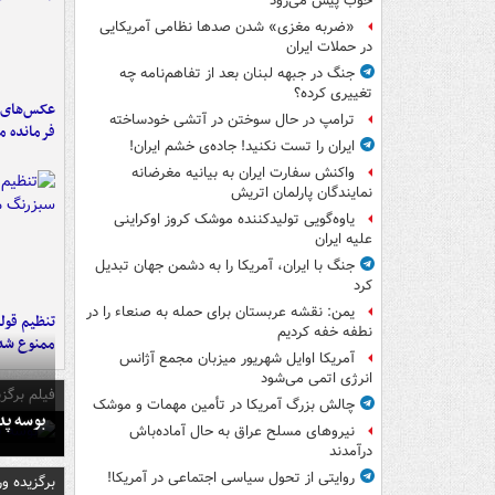
خوب پیش می‌رود
«ضربه مغزی» شدن صدها نظامی آمریکایی
در حملات ایران
جنگ در جبهه لبنان بعد از تفاهم‌نامه چه
تغییری کرده؟
عکس‌های د
ترامپ در حال سوختن در آتشی خودساخته
فرمانده‌ 
ایران را تست نکنید! جاده‌ی خشم ایران!
واکنش سفارت ایران به بیانیه مغرضانه
نمایندگان پارلمان اتریش
یاوه‌گویی تولیدکننده موشک کروز اوکراینی
علیه ایران
جنگ با ایران، آمریکا را به دشمن جهان تبدیل
کرد
یمن: نقشه عربستان برای حمله به صنعاء را در
تنظیم قولن
نطفه خفه کردیم
ممنوع شد
آمریکا اوایل شهریور میزبان مجمع آژانس
انرژی اتمی می‌شود
فیلم برگزی
چالش بزرگ آمریکا در تأمین مهمات و موشک
بوسه‌ پ
نیروهای مسلح عراق به حال آماده‌باش
درآمدند
روایتی از تحول سیاسی اجتماعی در آمریکا!
برگزیده و