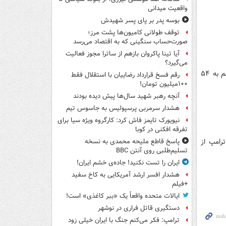
واقعیت میدانی
بوسه‌ پدر بر پای پسر شهیدش
توقف طولانی کامیون‌ها پشت مرز؛
صورت‌حساب سنگینی که به اقتصاد می‌رسد
آیا تینا پاکروان بازهم از ساترا مجوز فعالیت
می‌گیرد؟
قیمت نفت پس از اظهارات ترامپ به بیشترین میزان در سال ۲۰۱۴ رسید. قیمت گاز هم به ۵۴
رقم فسخ قرارداد رضاییان با استقلال فقط
۱۰۰میلیون تومان!
آنچه رهبر شهید سال‌ها پیش دیده بودند
هشدار سرمربی پرسپولیس به جاسوس تیم
نیویورک تایمز فاش کرد: کارگروه ویژه سیا برای
تفرقه افکنی در کوبا
رامپ از
پاسخ قاطع ملیحه محمدی به نسخه
تسلیم‌طلبی روی آنتن BBC
ایران را تست نکنید! جاده‌ی خشم ایران!
هشدار افسر ارشد آمریکایی به کاخ سفید
+فیلم
ایالات متحده واقعاً یک «ببر کاغذی» است!
دستگیری قاتل فراری در نوشهر
ترامپ: فکر می‌کنم جنگ با ایران خیلی زود