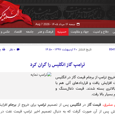
جمعه ۱۶ مرداد ۱۴۰۵ -
Aug 7 2026
ی
دفاع و امنیت
جهاد و مقاومت
حسینیه
فرهنگ و هنر
جامعه
اقتصاد
عکس و ف
854
تاریخ انتشار:
۲۰ اردیبهشت ۱۳۹۷ - ۱۴:۵۰
۰ نظر
چ
ترامپ گاز انگلیس را گران کرد
روج ترامپ از برجام قیمت گاز در انگلیس
افزایش یافت و قراردادهای آتی هم با
الاتری بسته شدند. قیمت ذغال‌سنگ و
بسیار بالا رفت.
 مشرق،
قیمت گاز
در
انگلیس
پس از تصمیم
ترامپ
برای خروج از
برجام
افزای
یش پس از آن صورت گرفت که به دنبال تصمیم اخیر ترامپ قیمت نفت در ب