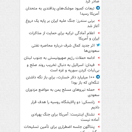
صادر کرد
تبعات کمبود موشک‌های پدافندی به متحدان
آمریکا رسید!
برنی سندرز: جنگ علیه ایران بر پایه یک دروغ
آغاز شد
اعلام آمادگی ترکیه برای حمایت از مذاکرات
ایران و آمریکا
اثر جدید کمال شرف درباره محاصره نفتی
سعودی‌ها
ادامه حملات رژیم صهیونیستی به جنوب لبنان
فیدان: اسرائیل به دنبال تخریب روند صلح و
بی‌ثبات کردن سوریه و غزه است
۱۰۰ میلیارد دلار خسارت، برای باز نگه داشتن
تنگه‌ای که باز بود!
حمله نیروهای مسلح یمن به مواضع مزدوران
سعودی
زلنسکی: دو پالایشگاه روسیه را هدف قرار
دادیم
نشنال اینترست: آمریکا برای جنگ پهپادی
آماده نیست
پنتاگون جلسه اضطراری برای تأمین تسلیحات