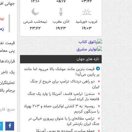
۱۲:۱۰
۰۵:۱۷
۰۳:۴۲
جهانی اف
بیش
غروب خورشید
اذان مغرب
نیمه‌شب شرعی
زما
۲۳:۲۲
۱۹:۲۳
۱۹:۰۳
پنی معام
تازه های جهان
قراردادهای ماه ژوئن هم 
قیمت بنزین مانند موشک بالا می‌رود اما مانند
یک تاجر 
پر پایین می‌آید!
دو راهی دردناک ترامپ برای خروج از جنگ
تحلیلگرا
ایران
برجام بال
سندرز: ترامپ فاسد، آمریکا را وارد یک جنگ
فاجعه بار کرده است
روسیه: به ۳ کشتی اوکراین حمله و ۲۰۳ پهپاد
منبع: فا
را سرنگون کردیم
ترامپ مقاله‌ای را با عنوان پیروزی خیالی در
جنگ ایران بازنشر کرد
حمله سایبری گسترده به بورس آمریکا