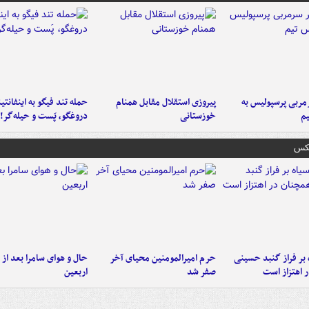
ربی پرسپولیس به
پیروزی استقلال مقابل همنام
حمله تند فیگو به اینفانتین
م
خوزستانی
دروغگو، پَست‌ و حیله‌گر!
عکس
 بر فراز گنبد حسینی
حرم امیرالمومنین محیای آخر
حال و هوای سامرا بعد از ا
 اهتزاز است
صفر شد
اربعین