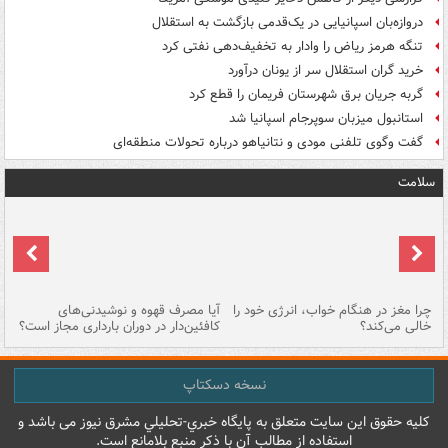
دروازه‌بان اسپانیایی در یک‌قدمی بازگشت به استقلال
تنگه هرمز ریاض را وادار به تخفیف‌دهی نفتی کرد
خرید گران استقلال سر از یونان درآورد
گربه جریان برق شهرستان فریمان را قطع کرد
استانبول میزبان سوپرجام اسپانیا شد
گفت وگوی تلفنی مودی و نتانیاهو درباره تحولات منطقه‌ای
سلامت
ت
چرا مغز در هنگام خواب، انرژی خود را
آیا مصرف قهوه و نوشیدنی‌های
چر
خالی می‌کند؟
کافئین‌دار در دوران بارداری مجاز است؟
می
نسخه دسکتاپ
کليه حقوق اين سايت متعلق به پایگاه خبري-تحليلي مشرق نيوز می باشد و
استفاده از مطالب آن با ذکر منبع بلامانع است.