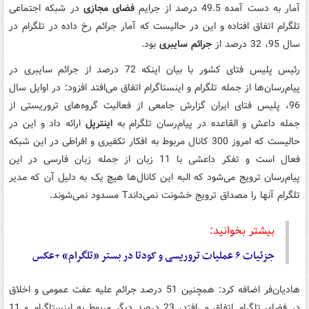
آمار به دست آمده 49.5 درصد از جرایم
فضای مجازی
در شبکه اجتماعی
تلگرام اتفاق افتاده و این در حالیست که آمار جرائم رخ داده در تلگرام در
سال 95، 32 درصد از
جرائم سایبری
بود.
رئیس پلیس فتای کشور با بیان اینکه 72 درصد از جرائم سایبری در
پیام‌رسان‌ها از جمله تلگرام و اینستاگرام اتفاق می‌افتد افزود: در اوایل سال
96، پلیس فتای ایران گزارش جامعی از فعالیت گروه‌های تروریستی از
جمله داعش و القاعده در پیام‌رسان تلگرام به
اینترپل
ارائه داد و این در
حالیست که امروز 300 کانال مربوط به افکار تکفیری و افراطی در این شبکه
فعال است و تفکر داعشی با 11 زبان از جمله زبان فارسی در این
پیام‌رسان ترویج می‌شود که البه این کانال‌ها هیچ‌ یک به دلیل آن که مدیر
تلگرام آنها را مصداق ترویج خشونت نمی‌داندT مسدود نمی‌شوند.
بیشتر بخوانید:
جزئیات ۶ عملیات تروریسی و کودتا در بستر «تلگرام» +عکس
هادیان‌فر اضافه کرد: همچنین 51 درصد جرائم علیه عفت عمومی و اخلاق
در فضای تلگرام اتفاق می‌افتد، 23 درصد دیگر مربوط به اینستاگرام و 11