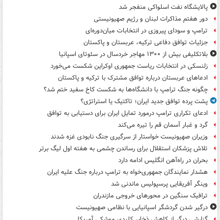
پالایشگاه نفت اسلواکی منفجر شد
دور هفتم مذاکرات لبنان و رژیم صهیونیستی
ترامپ و سودای پیروزی در انتخابات میان‌دوره‌ای
جزئیات توافق دفاعی ترکیه، عربستان و پاکستان
بلاتکلیفی بیش از ۱۳۰۰ مهاجر خردسال در سئوتای اسپانیا
زلنسکی در انتخابات ریاست جمهوری اوکراین شکست می‌خورد
ادعاهای عربستان درباره توافق مشترک با ترکیه و پاکستان
چگونه جنگ ترامپ با دانشگاه‌ها به شکست کاخ سفید ختم شد؟
پشت پرده توافق جدید ایران؛ تاکتیک یا استراتژی؟
ادعای تکراری ترامپ درمورد تمایل ایران برای دستیابی به توافق
گرد و غبار آسمان قم را تیره می‌کند
وزیران صهیونیست خواستار از سرگیری جنگ نابودی غزه شدند
تلاش پزشکان استقلال برای رساندن چشمی به هفته اول لیگ برتر
بحران در راه‌آهن انگلیس ادامه دارد
هشدار نمایندگان جمهوری‌خواه به ترامپ درباره جنگ علیه ایران
وینگر آفریقایی پرسپولیس ماندنی شد
ترافیک سنگین در محورهای خروجی مازندران
درگیر شدن گردشگر اسپانیایی با نظامی صهیونیست
گزارشی دیگر از کاهش ذخایر کلیدی موشکی آمریکا