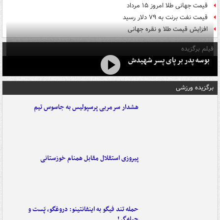
قیمت جهانی طلا امروز ۱۵ مرداد
قیمت نفت برنت به ۷۹ دلار رسید
افزایش قیمت طلا و نقره جهانی
فیلم برگزیده
بوسه‌ پدر بر پای پسر شهیدش
برگزیده ورزشی
هشدار سرمربی پرسپولیس به جاسوس تیم
پیروزی استقلال مقابل همنام خوزستانی
حمله تند فیگو به اینفانتینو: دروغگو، پَست‌ و
حیله‌گر!