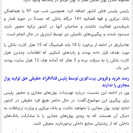
مخلوط شدن پول نجس قمار با پول مردم در بانک‌ها وجود دارد.
رئیس پلیس فتای کشور اضافه کرد: همچنین شب عید 97 با هماهنگی
بانک مرکزی و قوه قضائیه 141 درگاه بانکی که عمدتاً در حوزه قمار و
شرط‌بندی فعالیت داشتند و صاحبان آنها در کشور ترکیه حضور دارند
مسدود شدند و پیگیری‌های تکمیلی نیز توسط اینترپل در حال انجام است.
هادیان‌فر در ادامه از برخورد با 10 باند فیشینگ که 15 هزار کارت بانکی را
مورد هدف قرار داده بودند و باندهای اسکینر که اطلاعات چندین هزار
کارت بانکی را به سرقت برده و 3 هکر که آماده هک 12 هزار سایت بودند
خبر داد.
رصد خرید و فروش بیت‌کوین توسط پلیس فتا/افراد حقیقی حق تولید پول
مجازی را ندارند
وی در ادامه این نشست درباره تهدیدات پول‌های مجازی و حضور پلیس
برای پیگیری این موضوع،‌گفت: در حال حاضر هیچ فرد حقیقی در کشور
اجازه تولید پول مجازی را نخواهد داشت و بانک مرکزی و وزارت ارتباطات به
دنبال آن هستند که به زودی پول‌های مجازی را با مشارکت بانک‌های
داخلی که از پشتیانی منابع داخلی برخوردارند معرفی کنند.