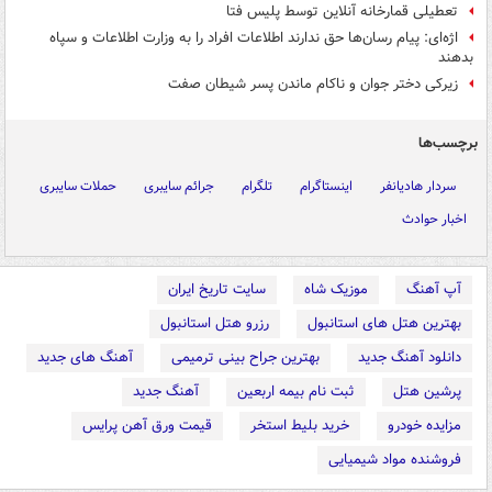
تعطیلی قمارخانه آنلاین توسط پلیس فتا
اژه‌ای: پیام رسان‌ها حق ندارند اطلاعات افراد را به وزارت اطلاعات و سپاه
بدهند
زیرکی دختر جوان و ناکام ماندن پسر شیطان صفت
برچسب‌ها
سردار هادیانفر
اینستاگرام
تلگرام
جرائم سایبری
حملات سایبری
اخبار حوادث
آپ آهنگ
موزیک شاه
سایت تاریخ ایران
بهترین هتل های استانبول
رزرو هتل استانبول
دانلود آهنگ جدید
بهترین جراح بینی ترمیمی
آهنگ های جدید
پرشین هتل
ثبت نام بیمه اربعین
آهنگ جدید
مزایده خودرو
خرید بلیط استخر
قیمت ورق آهن پرایس
فروشنده مواد شیمیایی