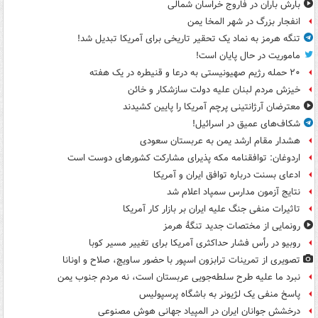
بارش باران در فاروج خراسان شمالی
انفجار بزرگ در شهر المخا یمن
تنگه هرمز به نماد یک تحقیر تاریخی برای آمریکا تبدیل شد!
ماموریت در حال پایان است!
۲۰ حمله رژیم صهیونیستی به درعا و قنیطره در یک هفته
خیزش مردم لبنان علیه دولت سازشکار و خائن
معترضان آرژانتینی پرچم آمریکا را پایین کشیدند
شکاف‌های عمیق در اسرائیل!
هشدار مقام ارشد یمن به عربستان سعودی
اردوغان: توافقنامه مکه پذیرای مشارکت کشورهای دوست است
ادعای بسنت درباره توافق ایران و آمریکا
نتایج آزمون مدارس سمپاد اعلام شد
تاثیرات منفی جنگ علیه ایران بر بازار کار آمریکا
رونمایی از مختصات جدید تنگۀ هرمز
روبیو در رأس فشار حداکثری آمریکا برای تغییر مسیر کوبا
تصویری از تمرینات ترابزون اسپور با حضور ساویچ، صلاح و اونانا
نبرد ما علیه طرح سلطه‌جویی عربستان است، نه مردم جنوب یمن
پاسخ منفی یک لژیونر به باشگاه پرسپولیس
درخشش جوانان ایران در المپیاد جهانی هوش مصنوعی