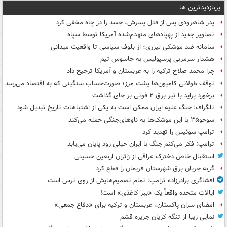
پربازدیدترین ها
پدر شاهرودی پس از قتل پسرش، جسد را در چاه مخفی کرد
تصاویر جدید از پهپادهای منهدم‌شده آمریکا توسط سپاه
سامانه ضد موشکی لیزری؛ از بلوف سیاسی تا واقعیت میدانی
هشدار سرمربی پرسپولیس به جاسوس تیم
چرا محمد صلاح ترکیه را به عربستان و آمریکا ترجیح داد
توقف طولانی کامیون‌ها پشت مرز؛ صورت‌حساب سنگینی که به اقتصاد می‌رسد
برخورد پراید با تیر برق ۲ فوتی بر جای گذاشت
تلگراف: جنگ علیه ایران ممکن است به یکی از اشتباهات تاریخ تبدیل شود
سوخو۳۵ با این موشک‌ها به ناوهای‌جنگی حمله می‌کند
ترامپ سوئیس را تهدید کرد
ترامپ: فکر می‌کنم جنگ با ایران خیلی زود پایان می‌یابد
استقبال خاص دخترک عراقی از زائران اربعین حسینی
گربه جریان برق شهرستان فریمان را قطع کرد
افشاگری برادرزاده ترامپ: تمام تصمیم‌هایش از روی ترس است
ایالات متحده واقعاً یک «ببر کاغذی» است!
امضای سران پاکستان، عربستان و ترکیه برای «دفاع جمعی»
نمایی زیبا از تنگه کریان جزیره قشم