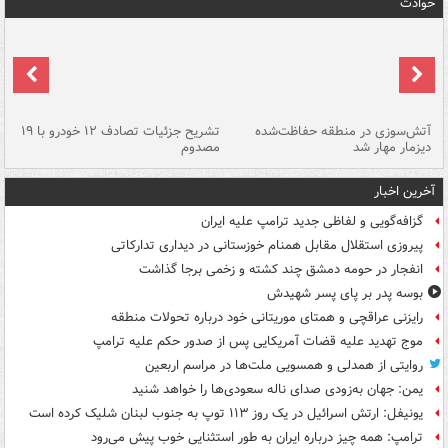
حوادث
تصادف مرگبار در محور اهواز–شوش ۲
آتش‌سوزی در منطقه حفاظت‌شده
تشریح جزئیات تصادف ۱۲ خودرو با ۱۹
پا
دیزمار مهار شد
مصدوم
آخرین اخبار
گزافه‌گویی و لفاظی جدید ترامپ علیه ایران
پیروزی استقلال مقابل همنام خوزستانی در دیداری تدارکاتی
انفجار در حومه دمشق چند کشته و زخمی برجا گذاشت
بوسه‌ پدر بر پای پسر شهیدش
رایزنی عراقچی و همتای موریتانی خود درباره تحولات منطقه
موج تهدید علیه قضات آمریکایی پس از صدور حکم علیه ترامپ
روایتی از همدلی و همسویی ملت‌ها در مراسم اربعین
یمن: جهان به‌زودی صدای ناله سعودی‌ها را خواهد شنید
یونیفل: ارتش اسرائیل در یک روز ۱۱۳ توپ به جنوب لبنان شلیک کرده است
ترامپ: همه چیز درباره ایران به طور استثنایی خوب پیش می‌رود