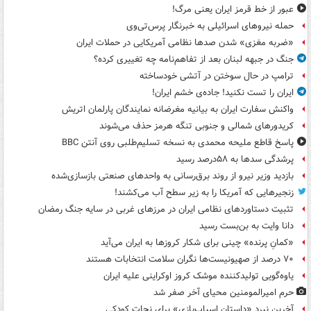
عبور از خط قرمز ایران یعنی مرگ!
حمله نیروهای اسرائیلی به خبرنگار پرس‌تی‌وی
«ضربه مغزی» شدن صدها نظامی آمریکایی در حملات ایران
جنگ در جبهه لبنان بعد از تفاهم‌نامه چه تغییری کرده؟
ترامپ در حال سوختن در آتشی خودساخته
ایران را تست نکنید! جاده‌ی خشم ایران!
واکنش سفارت ایران به بیانیه مغرضانه نمایندگان پارلمان اتریش
کریدورهای شمالی و جنوبی تنگه هرمز حذف می‌شوند
پاسخ قاطع ملیحه محمدی به نسخه تسلیم‌طلبی روی آنتن BBC
پرشدگی سدها به ۵۸درصد رسید
بازدید وزیر نیرو از روند برق‌رسانی به واحدهای صنعتی بازسازی‌شده
زنجیرهایی که آمریکا را به زیر سطح آب می‌کشند!
تثبیت دستاوردهای نظامی ایران در مرزهای غربی در سایه جنگ رمضان
دانا وایت به بن‌بست رسید
«کمانِ پرنده» چینی برای شکار کروزها به ایران می‌آید
۷۰ درصد از صهیونیست‌ها نگران سلامت انتخابات هستند
یاوه‌گویی تولیدکننده موشک کروز اوکراینی علیه ایران
حرم امیرالمومنین محیای آخر صفر شد
آخرین نبرد «داستان اسباب‌بازی» برای نجات کودکی