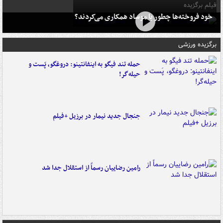
فیلم برگزیده
خود فروخته‌ها چطور با موساد همکاری می‌کردند؟
برگزیده ورزشی
حمله تند فیگو به اینفانتینو: دروغگو، پَست‌ و
حیله‌گر!
جنجال جدید نیمار در برزیل +فیلم
رامین رضاییان رسماً از استقلال جدا شد