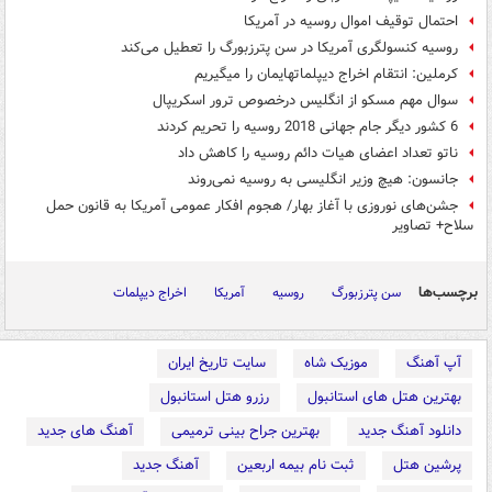
احتمال توقیف اموال روسیه در آمریکا
روسیه کنسولگری آمریکا در سن پترزبورگ را تعطیل می‌کند
کرملین: انتقام اخراج دیپلمات‎هایمان را می‎گیریم
سوال مهم مسکو از انگلیس درخصوص ترور اسکریپال
6 کشور دیگر جام جهانی 2018 روسیه را تحریم کردند
ناتو تعداد اعضای هیات دائم روسیه را کاهش داد
جانسون: هیچ وزیر انگلیسی به روسیه نمی‌روند
جشن‌های نوروزی با آغاز بهار/ هجوم افکار عمومی آمریکا به قانون حمل
سلاح+ تصاویر
برچسب‌ها
سن پترزبورگ
روسیه
آمریکا
اخراج دیپلمات
آپ آهنگ
موزیک شاه
سایت تاریخ ایران
بهترین هتل های استانبول
رزرو هتل استانبول
دانلود آهنگ جدید
بهترین جراح بینی ترمیمی
آهنگ های جدید
پرشین هتل
ثبت نام بیمه اربعین
آهنگ جدید