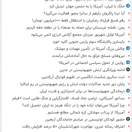
جنگ با ایران، آمریکا را به دشمن جهان تبدیل کرد
آیا تینا پاکروان بازهم از ساترا مجوز فعالیت می‌گیرد؟
رقم فسخ قرارداد رضاییان با استقلال فقط ۱۰۰میلیون تومان!
یمن: نقشه عربستان برای حمله به صنعاء را در نطفه خفه کردیم
آمریکا اوایل شهریور میزبان مجمع آژانس انرژی اتمی می‌شود
بازسازی پالایشگاه سوم پارس جنوبی کلید خورد
چالش بزرگ آمریکا در تأمین مهمات و موشک
نیروهای مسلح عراق به حال آماده‌باش درآمدند
روایتی از تحول سیاسی اجتماعی در آمریکا!
ادامه ویرانگری ارتش صهیونیستی در جنین
ثبت سالروز شکست انگلیس در تقویم فوتبال آرژانتین
پایان دور جدید مذاکرات دولت لبنان و رژیم صهیونیستی در رم ایتالیا
درماندگی صهیونیست‌ها در برابر استراتژی و قدرت ایران
سناتور آمریکایی: ترامپ نماد فساد، اقتدارگرایی و جنگ طلبی است +فیلم
چرا آمریکا نمی‌تواند اراده خود را در تنگه هرمز به ایران تحمیل کند؟
آمریکا: از پرتاب موشکی کره شمالی مطلع هستیم
حضور کودکان اوتیسمی در مراسم جاماندگان اربعین
اعتراف رسانه عبری: مهاجرت شهرک‌نشینان ۵۰ درصد افزایش یافت