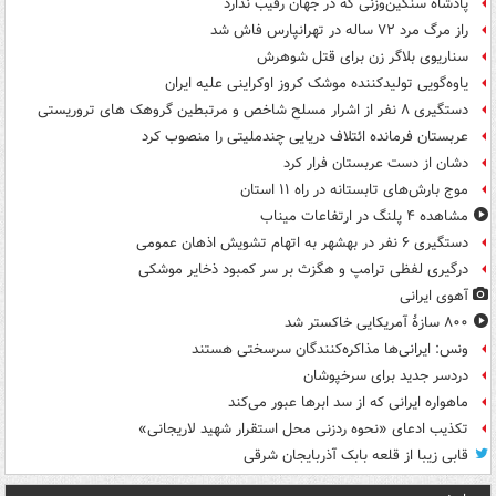
پادشاه سنگین‌وزنی که در جهان رقیب ندارد
راز مرگ مرد ۷۲ ساله در تهرانپارس فاش شد
سناریوی بلاگر زن برای قتل شوهرش
یاوه‌گویی تولیدکننده موشک کروز اوکراینی علیه ایران
دستگیری ۸ نفر از اشرار مسلح شاخص و مرتبطین گروهک های تروریستی
عربستان فرمانده ائتلاف دریایی چندملیتی را منصوب کرد
دشان از دست عربستان فرار کرد
موج بارش‌های تابستانه در راه ۱۱ استان
مشاهده ۴ پلنگ در ارتفاعات میناب
دستگیری ۶ نفر در بهشهر به اتهام تشویش اذهان عمومی
درگیری لفظی ترامپ و هگزث بر سر کمبود ذخایر موشکی
آهوی ایرانی
۸۰۰ سازۀ آمریکایی خاکستر شد
ونس: ایرانی‌ها مذاکره‌کنندگان سرسختی هستند
دردسر جدید برای سرخپوشان
ماهواره ایرانی که از سد ابرها عبور می‌کند
تکذیب ادعای «نحوه ردزنی محل استقرار شهید لاریجانی»
قابی زیبا از قلعه بابک آذربایجان شرقی