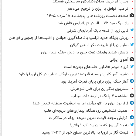
ونس: ایرانی‌ها مذاکره‌کنندگان سرسختی هستند
ترامپ: توافق با ایران را ترجیح می‌دهم
صفحه نخست روزنامه‌های پنجشنبه ۱۵ مرداد ۱۴۰۵
راز مرگ مرد ۷۲ ساله در تهرانپارس فاش شد
قابی زیبا از قلعه بابک آذربایجان شرقی
ریزش پایگاه جدید ترامپ بافاصله‌گیری جوانان و اقلیت‌ها از جمهوری‌خواهان
نمایی زیبا از طبیعت بکر استان گیلان
کاهش شدید واردات نفت چین به دلیل جنگ علیه ایران
آهوی ایرانی
فریاد مردم «فدایی خامنه‌ای بودن» است
نشریه آمریکایی: روسیه قدرتمندترین ناوگان هوایی در کل اروپا را دارد
آغاز جنگ ایران برای پایان قدرت آمریکا بود
سناریوی بلاگر زن برای قتل شوهرش
مشاهده ۴ پلنگ در ارتفاعات میناب
قرار بود ایران به زانو درآید، اما به ابرقدرت منطقه تبدیل شد!
اهمیت تشخیص زودهنگام بیماری‌های دریچه‌ای قلب
افزایش مجدد قیمت بنزین نتیجه ابهام در مذاکرات
به یاد آن روز که به زیارت کربلا رفتی!
قیمت گاز در اروپا به بالاترین سطح خود از ۲۰۲۳ رسید