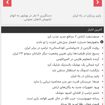
ن
پاییز پرباران در راه ایران
دستگیری ۶ نفر در بهشهر به اتهام
تشویش اذهان عمومی
اس
آخرین اخبار
صنعت‌نفت آبادان ۲ مدافع جدید جذب کرد
ماهواره‌ها خسارت انفجار جبل‌علی امارت را لو دادند
روایت گاردین از «دیپلماسی کودکستانی» ترامپ در برابر ایران
بسیج تمام ظرفیت‌ها برای تعیین وضعیت دیگر خلبانان سوخو ۲۴ ایران
آینده نامعلوم طارمی در المپیاکوس
کره شمالی یک موشک بالستیک شلیک کرد
بازگشت اندونگ به استقلال منتفی شد
پاییز پرباران در راه ایران
صنعا: عربستان قدرت دور زدن محاصره دریایی را ندارد
ورود تجهیزات جدید به یگان‌های ارتش
خشم ترامپ از افشای کمبود موشک
رسانه صهیونیست: حزب الله در حال تغییر قواعد بازی است
قیمت جهانی طلا امروز ۱۵ مرداد