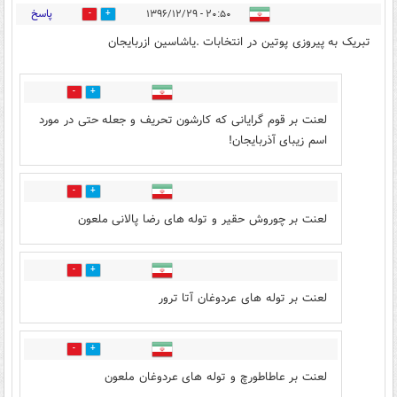
پاسخ
۲۰:۵۰ - ۱۳۹۶/۱۲/۲۹
29
13
تبریک به پیروزی پوتین در انتخابات .یاشاسین ازربایجان
16
21
لعنت بر قوم گرایانی که کارشون تحریف و جعله حتی در مورد
اسم زیبای آذربایجان!
11
8
لعنت بر چوروش حقیر و توله های رضا پالانی ملعون
4
22
لعنت بر توله های عردوغان آتا ترور
4
20
لعنت بر عاطاطورچ و توله های عردوغان ملعون