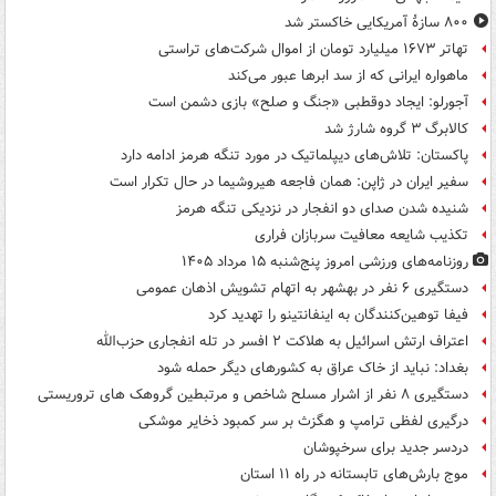
۸۰۰ سازۀ آمریکایی خاکستر شد
تهاتر ۱۶۷۳ میلیارد تومان از اموال شرکت‌های تراستی
ماهواره ایرانی که از سد ابرها عبور می‌کند
آجورلو: ایجاد دوقطبی «جنگ و صلح‌» بازی دشمن است
کالابرگ ۳ گروه شارژ شد
پاکستان: تلاش‌های دیپلماتیک در مورد تنگه هرمز ادامه دارد
سفیر ایران در ژاپن: همان فاجعه هیروشیما در حال تکرار است
شنیده شدن صدای دو انفجار در نزدیکی تنگه هرمز
تکذیب شایعه معافیت سربازان فراری
روزنامه‌های ورزشی امروز پنج‌شنبه ۱۵ مرداد ۱۴۰۵
دستگیری ۶ نفر در بهشهر به اتهام تشویش اذهان عمومی
فیفا توهین‌کنندگان به اینفانتینو را تهدید کرد
اعتراف ارتش اسرائیل به هلاکت ۲ افسر در تله انفجاری حزب‌الله
بغداد: نباید از خاک عراق به کشورهای دیگر حمله شود
دستگیری ۸ نفر از اشرار مسلح شاخص و مرتبطین گروهک های تروریستی
درگیری لفظی ترامپ و هگزث بر سر کمبود ذخایر موشکی
دردسر جدید برای سرخپوشان
موج بارش‌های تابستانه در راه ۱۱ استان