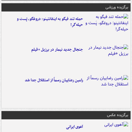
برگزیده ورزشی
حمله تند فیگو به اینفانتینو: دروغگو، پَست‌ و
حیله‌گر!
جنجال جدید نیمار در برزیل +فیلم
رامین رضاییان رسماً از استقلال جدا شد
برگزیده عکس
آهوی ایرانی