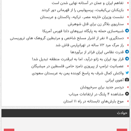
تفاهم ایران و عمان در آستانه نهایی شدن است
بازیکنان بی‌کیفیت، پرسپولیس را از قهرمانی دور کردند
نشست وزیران خارجه مصر، ترکیه، پاکستان و عربستان
سناریوی بلاگر زن برای قتل شوهرش
شبیه‌سازی حمله به پایگاه نیروهای دلتا فورس آمریکا
دستگیری ۸ نفر از اشرار مسلح شاخص و مرتبطین گروهک های تروریستی
راز مرگ مرد ۷۲ ساله در تهرانپارس فاش شد
قدرت نظامی ایران فراتر از برآوردها
قرار بود ایران به زانو درآید، اما به ابرقدرت منطقه تبدیل شد!
عصبانیت ترامپ از پیروزی نامزد حامی فلسطین در میشیگان
واکنش کمال شرف به پاسخ کوبنده یمن به عربستان سعودی
آهوی ایرانی
دردسر جدید برای سرخپوشان
مشاهده ۴ پلنگ در ارتفاعات میناب
موج بارش‌های تابستانه در راه ۱۱ استان
حوادث