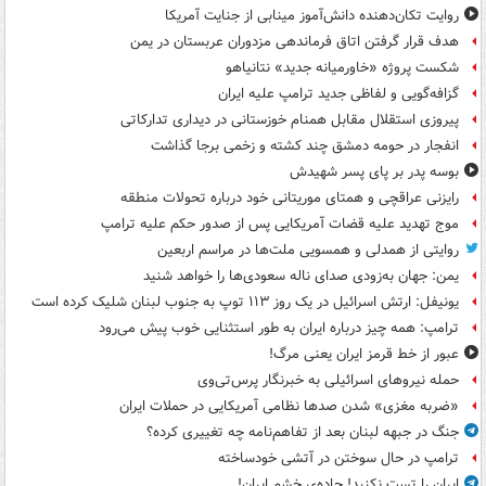
روایت تکان‌دهنده دانش‌آموز مینابی از جنایت آمریکا
هدف قرار گرفتن اتاق‌ فرماندهی مزدوران عربستان در یمن
شکست پروژه «خاورمیانه جدید» نتانیاهو
گزافه‌گویی و لفاظی جدید ترامپ علیه ایران
پیروزی استقلال مقابل همنام خوزستانی در دیداری تدارکاتی
انفجار در حومه دمشق چند کشته و زخمی برجا گذاشت
بوسه‌ پدر بر پای پسر شهیدش
رایزنی عراقچی و همتای موریتانی خود درباره تحولات منطقه
موج تهدید علیه قضات آمریکایی پس از صدور حکم علیه ترامپ
روایتی از همدلی و همسویی ملت‌ها در مراسم اربعین
یمن: جهان به‌زودی صدای ناله سعودی‌ها را خواهد شنید
یونیفل: ارتش اسرائیل در یک روز ۱۱۳ توپ به جنوب لبنان شلیک کرده است
ترامپ: همه چیز درباره ایران به طور استثنایی خوب پیش می‌رود
عبور از خط قرمز ایران یعنی مرگ!
حمله نیروهای اسرائیلی به خبرنگار پرس‌تی‌وی
«ضربه مغزی» شدن صدها نظامی آمریکایی در حملات ایران
جنگ در جبهه لبنان بعد از تفاهم‌نامه چه تغییری کرده؟
ترامپ در حال سوختن در آتشی خودساخته
ایران را تست نکنید! جاده‌ی خشم ایران!