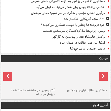
دستگیری ۶ نفر در بهشهر به اتهام تشویش اذهان عمومی
«کمانِ پرنده» چینی برای شکار کروزها به ایران می‌آید
درگیری لفظی ترامپ و هگزث بر سر کمبود ذخایر موشکی
۸۰۰ سازۀ آمریکایی خاکستر شد
خود فروخته‌ها چطور با موساد همکاری می‌کردند؟
ونس: ایرانی‌ها مذاکره‌کنندگان سرسختی هستند
واکنش عالیشاه بعد از پیوستن به گل‌گهر
ابتکارات رهبر انقلاب در میدان نبرد
دردسر جدید برای سرخپوشان
حوادث
دستگیری قاتل فراری در نوشهر
آتش‌سوزی در منطقه حفاظت‌شده
دیزمار مهار شد
مص
آخرین اخبار