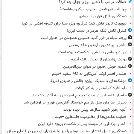
حماقت ترامپ با ذخایر انرژی جهان چه کرد؟
چرا تابستان فصل محبوب میکروب‌هاست؟
دستگیری قاتل فراری در نوشهر
نیویورک تایمز فاش کرد: کارگروه ویژه سیا برای تفرقه افکنی در کوبا
کنترل کامل تنگه هرمز در دست ایران!
پرچم سیاه بر فراز گنبد حسینی همچنان در اهتزاز است
ماجرای پیاده روی اربعین حاج رمضان
این دیپلماسی نمایشی، شکست خورده است
روایت پزشکیان از انحلال بانک آینده
شمیم خوش رضوی در هوای بین‌الحرمین
هشدار افسر ارشد آمریکایی به کاخ سفید +فیلم
موشک‌های بالستیک ایران؛ چالش راهبردی آمریکا
باید افراد کارآمدتر را به کار گرفت
حامیان فلسطین در مکزیک پرچم اسرائیل را به آتش کشیدند
دبیرکل سازمان ملل باز هم خواستار آتش‌بس فوری در اوکراین شد
آنچه رهبر شهید سال‌ها پیش دیده بودند
حمایت هلندی‌ها از مظلومیت فلسطین +فیلم
افشای برکناری در موساد پس از شکست پروژه علیه ایران
دستگیری عامل انتشار مطالب توهین‌آمیز علیه زائران اربعین در فضای مجازی