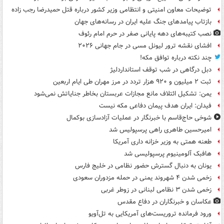
توضیحات معاون امنیتی و انتظامی وزیر کشور درباره قتل حمیدرضا رجب زاده
بازتاب پیامدهای جنگ علیه ایران در رسانه‌های جهان
نصب کتیبه‌های دهه پایانی صفر در حرم امام رئوف
افشای نقشه ترور لیونل مسی در جام جهانی ۲۰۲۶
چند نکته درباره توافق مکه!
دبل درگاهی در شب توقف استانداردلیژ
ثبت ۲ میلیون و ۹۲۰ هزار تردد در مرز مهران طی ایام اربعین
یمن: تشکیل ائتلاف مانع مجازات عربستان بخاطر جنایاتش نمی‌شود
فیدان: ایران هدف پیمان دفاعی مکه نیست
شوخی حاج‌قاسم با خبرنگار در عملیات آزادسازی بوکمال
امیرحسین طاهری راهی پرسپولیس شد
طعنه همتی به وزیر خزانه داری آمریکا
هافبک آلومینیوم پرسپولیسی شد
یونان به دنبال گسترش حضور نظامی در خلیج فارس
زخمی شدن ۴ شهروند یمنی در حمله مزدوران سعودی
زخمی شدن ۳ نظامی لبنانی در زوطر غربی
عکاسان و خبرنگاران در دفاع مقدس
ورود فرمانده تروریست‌های آمریکایی به تل‌آویو