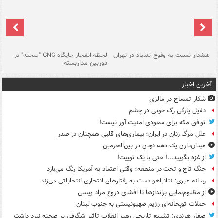
ای
هشدار نسبت به وفوع تندباد در تهران
لحظه انفجار جایگاه CNG "صحنه" در
دس
دوربین مداربسته
ات
آخرین اخبار
شکار تمساح در مالزی
دلایل پارگی رگ خونی در چشم
توافق مکه برای سعودی امنیت آور نیست!
علل مرگ زنان در ایران؛ بیماری‌های قلبی همچنان در صدر
میدان‌داری یک دهه نودی در بین‌الحرمین
از غزه بگویید...! حتی با یک توییت!
جنگ تاج و تخت در منطقه؛ وقتی اعتماد به آمریکا رنگ می‌بازد
رسانه عبری: نتانیاهو دست به رفتارهای انتحاری انتخاباتی می‌زند
از مظلوم‌نمایی براندازها تا افشای دروغ مراد ویسی
حملات توپخانه‌ای رژیم صهیونیستی به جنوب لبنان
صفار هرندی: تشییع تاریخی رهبر انقلاب تاثیر شگرفی بر صحنه نبرد داشت