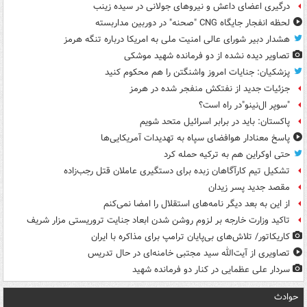
درگیری اعضای داعش و نیروهای جولانی در سیده زینب
لحظه انفجار جایگاه CNG "صحنه" در دوربین مداربسته
هشدار دبیر شورای عالی امنیت ملی به امریکا درباره تنگه هرمز
تصاویر دیده‌ نشده از دو فرمانده شهید موشکی
پزشکیان: جنایات امروز واشنگتن را هم محکوم کنید
جزئیات جدید از نفتکش منفجر شده در هرمز
"سوپر ال‌نینو"در راه است؟
پاکستان: باید در برابر اسرائیل متحد شویم
پاسخ معنادار هوافضای سپاه به تهدیدات آمریکایی‌ها
حتی اوکراین هم به ترکیه حمله کرد
تشکیل تیم کارآگاهان زبده برای دستگیری عاملان قتل رجب‌زاده
مقصد جدید پسر زیدان
از این به بعد دیگر نامه‌های استقلال را امضا نمی‌کنم
تاکید وزارت خارجه بر لزوم روشن شدن ابعاد جنایت تروریستی مزار شریف
کاریکاتور/ تلاش‌های بی‌پایان ترامپ برای مذاکره با ایران
تصاویری از آیت‌الله سید مجتبی خامنه‌ای در حال تدریس
سردار علی عظمایی در کنار دو فرمانده شهید
حوادث