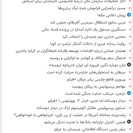
آغاز تحقیقات سازمان ملل درباره جاسوسی کارمندش برای اسرائیل
مسیر درآمدزایی فراموش شده لیگ برتری‌ها
پیمان دفاعی مکه!
مربی سابق استقلال سرمربی آفریقای جنوبی شد
دستگیری مسئول یک اداره آستارا در پرونده فساد مالی
مجتبی جباری تیم جدیدش را انتخاب کرد
روایت رسانه عبری از دخالت آشکار ترامپ در کوبا
هشدار حماس درباره اقدامات توسعه طلبانه اشغالگران در کرانه باختری
احتمال سفر ویتکاف و کوشنر به اوکراین و روسیه
جان دوباره نگین فیروزه ای ایران «دریاچه ارومیه»
سرطان به استخوان‌های «بایدن» سرایت کرده است
پیروزی قاطع چلسی برابر میلان +فیلم
مهاجم پرسپولیس به پیکان پیوست
ترامپ، مرتکب جنایت جنگی شده است
دیدار دوستانه اما جدی؛ اینتر ۲- یوونتوس ۱ +فیلم
تساوی پرسپولیس مقابل الومینیوم اراک در دیدار دوستانه
پشت‌پرده مداخله آمریکا در حمایت از یِن ژاپن؛ خیرخواهی یا خودخواهی؟
همتی: کنترل ترازنامه بانک‌ها با جدیت دنبال می‌شود
سفر رئیس دستگاه اطلاعاتی عربستان به عراق